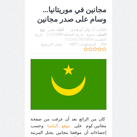
مجانين في موريتانيا...
وسام على صدر مجانين
الكاتب:
أ.د وائل أبو هندي
البلد:
مصر
نوع
العمل:
مدونة
تاريخ الاضافة 11/25/2009
تاريخ
التحديث 10/3/2019 11:15:01
PM
المشاهدات 10877
معدل الترشيح
كان من الرائع بعد أن عرفت من صفحة
مجانين.كوم على
موقع أليكسا
وحسب
إحصاءاته أن موقعنا مجانين يحتل المرتبة