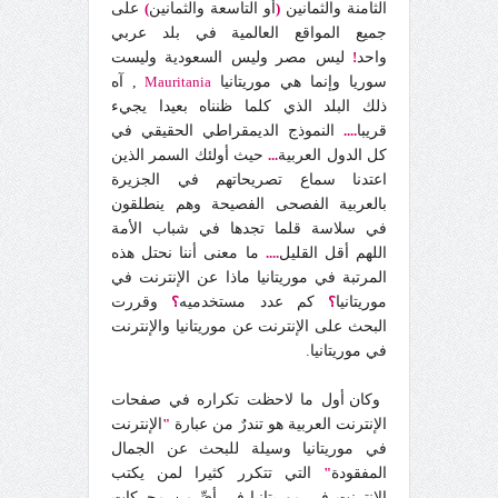
الثامنة والثمانين
(
أو التاسعة والثمانين
)
على
جميع المواقع العالمية في بلد عربي
واحد
!
ليس مصر وليس السعودية وليست
سوريا وإنما هي موريتانيا
Mauritania
, آه
ذلك البلد الذي كلما ظنناه بعيدا يجيء
قريبا
....
النموذج الديمقراطي الحقيقي في
كل الدول العربية
...
حيث أولئك السمر الذين
اعتدنا سماع تصريحاتهم في الجزيرة
بالعربية الفصحى الفصيحة وهم ينطلقون
في سلاسة قلما تجدها في شباب الأمة
اللهم أقل القليل
....
ما معنى أننا نحتل هذه
المرتبة في موريتانيا ماذا عن الإنترنت في
موريتانيا
؟
كم عدد مستخدميه
؟
وقررت
البحث على الإنترنت عن موريتانيا والإنترنت
في موريتانيا.
وكان أول ما لاحظت تكراره في صفحات
الإنترنت العربية هو تندرٌ من عبارة
"
الإنترنت
في موريتانيا وسيلة للبحث عن الجمال
المفقودة
"
التي تتكرر كثيرا لمن يكتب
الإنترنت في موريتانيا في أيِّ من محركات