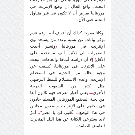
البحث
..
واقع الحال أن وضع الإنترنت في
موريتانيا يفرض أن لا تكون في غير متناول
النخبة حتى الآن
..!
وكانا مفرحا كذلك أن أعرف أنه
"
رغم عدم
توفر بيانات عن نسبة وعدد من يستخدمون
الإنترنت في موريتانيا
(
وتشير أحدث
التقديرات إلى ثلاثين ألف مستخدم على
الأقل
)
إلا أن دراسة أنماط واتجاهات البحث
على الإنترنت في موريتانيا، كشفت عن
وجود حالة من الجدية في استخدام
الإنترنت، وعدم الاستسلام للنمط الترفيهي
مثل كثير من الشعوب العربية
الأخرى
....
يعني أخبار مفرحة فهم ثلاثون ألفا
من نخبة المجتمع الموريتاني المسلم جادون
في بحثهم على الإنترنت ويضعون مجانين
في هذا الوضع
....
عُقبى لكِ يا مصر
"..
أمرٌ
لابد يسترعي الكتابة عن هذا البلد المتحرك
الغامض الصامد
...