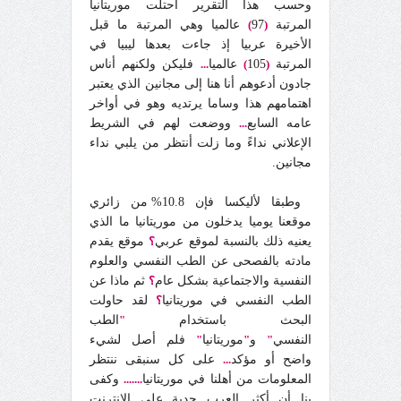
وحسب هذا التقرير احتلت موريتانيا
المرتبة
(
97
)
عالميا وهي المرتبة ما قبل
الأخيرة عربيا إذ جاءت بعدها ليبيا في
المرتبة
(
105
)
عالميا
...
فليكن ولكنهم أناس
جادون أدعوهم أنا هنا إلى مجانين الذي يعتبر
اهتمامهم هذا وساما يرتديه وهو في أواخر
عامه السابع
...
ووضعت لهم في الشريط
الإعلاني نداءً وما زلت أنتظر من يلبي نداء
مجانين.
وطبقا لأليكسا فإن 10.8% من زائري
موقعنا يوميا يدخلون من موريتانيا ما الذي
يعنيه ذلك بالنسبة لموقع عربي
؟
موقع يقدم
مادته بالفصحى عن الطب النفسي والعلوم
النفسية والاجتماعية بشكل عام
؟
ثم ماذا عن
الطب النفسي في موريتانيا
؟
لقد حاولت
البحث باستخدام
"
الطب
النفسي
"
و
"
موريتانيا
"
فلم أصل لشيء
واضح أو مؤكد
...
على كل سنبقى ننتظر
المعلومات من أهلنا في موريتانيا
.......
وكفى
بنا أن أكثر العرب جدية على الإنترنت