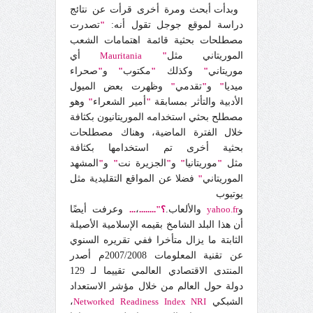
وبدأت أبحث ومرة أخرى قرأت عن نتائج
دراسة لموقع جوجل تقول أنه:
"
تصدرت
مصطلحات بحثية قائمة اهتمامات الشعب
الموريتاني مثل
"
Mauritania
أي
موريتاني
"
وكذلك
"
مكتوب
"
و
"
صحراء
ميديا
"
و
"
تقدمي
"
وظهرت بعض الميول
الأدبية والتأثر بمسابقة
"
أمير الشعراء
"
وهو
مصطلح بحثي استخدامه الموريتانيون بكثافة
خلال الفترة الماضية، وهناك مصطلحات
بحثية أخرى تم استخدامها بكثافة
مثل
"
موريتانيا
"
و
"
الجزيرة نت
"
و
"
المشهد
الموريتاني
"
فضلا عن المواقع التقليدية مثل
يوتيوب
و
yahoo.fr
والألعاب.
؟"........
،
...
وعرفت أيضًا
أن هذا البلد الشامخ بقيمه الإسلامية الأصيلة
الثابتة ما يزال متأخرا ففي تقريره السنوي
عن تقنية المعلومات 2007/2008م أصدر
المنتدى الاقتصادي العالمي تقييما لـ 129
دولة حول العالم من خلال مؤشر الاستعداد
الشبكي
Networked Readiness Index NRI
،