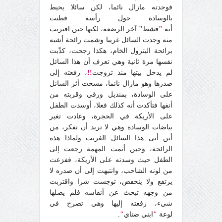
فوجدته مازال نائما، لكن سائلا يحيط
بالوسادة حول رأسه فظنت
أنه
"
قشط
"
آخر الرضعة، لكنها حين اقتربت
منه وجدت السائل غريبا وشمت رائحة أشبه
برائحة البترول الخام، هكذا رجحت، كذّبت
نفسها مرة ثانية وهي تعرف أن هذا السائل
لم يدخل بيتها منذ تزوجت
!!
، رفعته إلى
صدرها وهو مازال نائما، مسحت أثر السائل
على الوسادة، بمنديل ورقي وقربته من
أنفها فتأكدت أنه كذلك فعلا، أوسدت الطفل
على الأريكة في الحجرة، وعادت تغير
بياضات الوسادة وهي لا تريد أن تفكر، من
أين أتى هذا السائل الغريب ولماذا هذه
الرائحة، وحين أتمت المهمة رجعت إلى
الطفل حيث وسدته على الأريكة، ففزعت
من لونه الشاحب، وانتبهت إلى أن صدره لا
يرتفع ولا ينخفض، توجست شرا واقتربت
من وجهه تبحث عن أنفاسه فلم يصلها
شيء، رفعته إليها وهي تصرخ في
لوعة
"
ابني ضناي
"
.