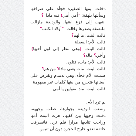
دخلت ابنتها الصغيرة فجأة على صراخها
وسألتها بلهفة:
"
أمي أمي
!
فيه ماذا
"؟
انتبهت إلى فزع ابنتها، والوديعة مازالت
ملتصقة بصدرها وقالت:
"
أولاد الكلب
"
.
قالت البنت: ما لهم
؟
قالت الأم: السفلة
قالت البنت:
(
وهي تنظر إلى لون أخيها
)
:
وأخي
؟
ماله
؟
قالت الأم: مات، قتلوه.
قالت البنت: مات يعني ماذا
؟
من هم
؟
صمتت الأم فجأة: وهي تدمدم وتقرض على
أسنانها فتخرج من بينها كلمات غير مفهومة
قالت البنت: ماذا تقولين يا أمي.
لم ترد الأم.
وضعت الوديعة بجوارها، غطت وجههه،
دفنت وجهها بين كفيها، هزت البنت أمها
وراحت تناديها مرارا فلم ترد، فانصرفت
خائفة تعدو خارج الحجرة دون أن تنبس.