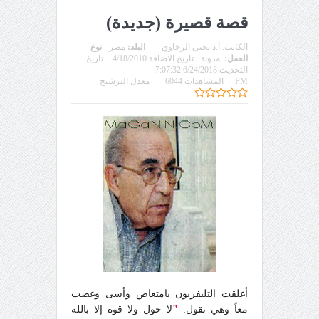
قصة قصيرة (جديدة)
الكاتب:
أ.د يحيى الرخاوي
البلد:
مصر
نوع
العمل:
مدونة
تاريخ الاضافة 4/18/2010
تاريخ
التحديث 6/24/2018 7:07:32
PM
المشاهدات 6044
معدل الترشيح
أغلقت التليفزيون بامتعاض وأسى وغضب
معاً وهي تقول:
"
لا حول ولا قوة إلا بالله