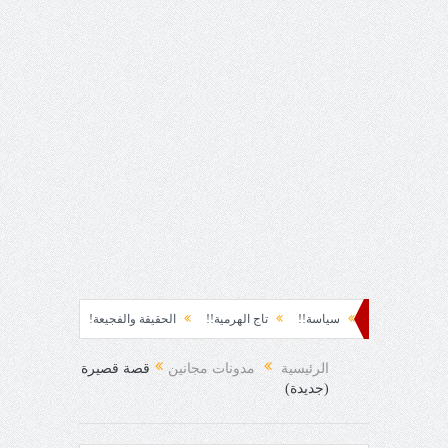
نشوة!!
سياسة!!
تاج الهرمية!!
الحقيقة والفجيعة!!
لِقاءُ في المَطَرِ!
ح المفاجئ!
الرئيسية
مدونات مجانين
قصة قصيرة
(جديدة)