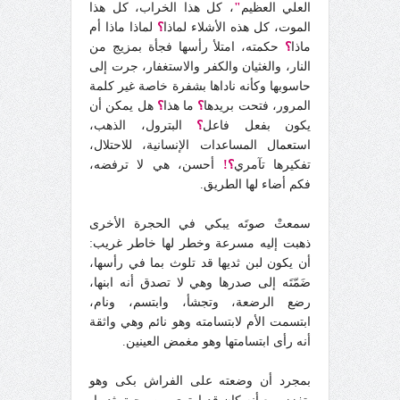
العلي العظيم
"
، كل هذا الخراب، كل هذا
الموت، كل هذه الأشلاء لماذا
؟
لماذا ماذا أم
ماذا
؟
حكمته، امتلأ رأسها فجأة بمزيج من
النار، والغثيان والكفر والاستغفار، جرت إلى
حاسوبها وكأنه ناداها بشفرة خاصة غير كلمة
المرور، فتحت بريدها
؟
ما هذا
؟
هل يمكن أن
يكون بفعل فاعل
؟
البترول، الذهب،
استعمال المساعدات الإنسانية، للاحتلال،
تفكيرها تآمري
؟!
أحسن، هي لا ترفضه،
فكم أضاء لها الطريق.
سمعتْ صوتَه يبكي في الحجرة الأخرى
ذهبت إليه مسرعة وخطر لها خاطر غريب:
أن يكون لبن ثديها قد تلوث بما في رأسها،
ضَمّتَه إلى صدرها وهي لا تصدق أنه ابنها،
رضع الرضعة، وتجشأ، وابتسم، ونام،
ابتسمت الأم لابتسامته وهو نائم وهي واثقة
أنه رأى ابتسامتها وهو مغمض العينين.
بمجرد أن وضعته على الفراش بكى وهو