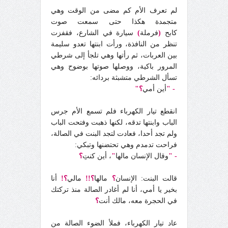
لم تعرف الأم كم مضى من الوقت وهي
متجمدة هكذا حتى سمعت صوت
كابح
(
فرملة
)
سيارة في الشارع، فقفزت
تنظر من النافذة، ورأت ابنتها تعدو سليمة
بين العربات، ثم رأتها وهي تلجأ إلى شرطي
المرور باكية، ووصلها صوتها بوضوح وهي
تسأل الشرطي متشبثة بردائه:
- "
أين أمي
؟"
انقطع تيار الكهرباء فلم تسمع الأم جرس
الباب وابنتها تدقه، لكنها ذهبت وفتحت الباب
ولم تجد أحدا، فعادت لتجد البنت في الصالة،
فراحت تدمدم وهي تحتضنها وتبكي:
- "
وقال الإنسان مالها
"
، أين كنتِ
؟
قالت البنت: الإنسان
؟
مالها
؟!!
مالي
؟!
أنا
بخير يا أمي، أنا لم أغادر الصالة منذ تركتك
في الحجرة معه، مالك أنت
؟
عاد تيار الكهرباء، فملأ الضوء الصالة من