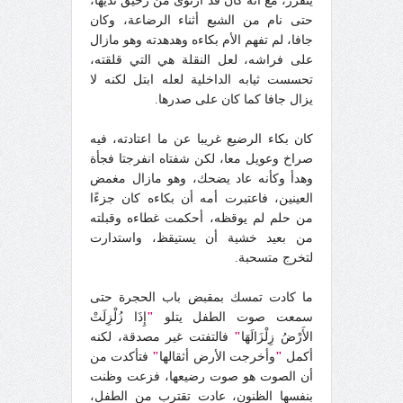
يتفزز، مع أنه كان قد ارتوى من رحيق ثديها،
حتى نام من الشبع أثناء الرضاعة، وكان
جافا، لم تفهم الأم بكاءه وهدهدته وهو مازال
على فراشه، لعل النقلة هي التي قلقته،
تحسست ثيابه الداخلية لعله ابتل لكنه لا
يزال جافا كما كان على صدرها.
كان بكاء الرضيع غريبا عن ما اعتادته، فيه
صراخ وعويل معا، لكن شفتاه انفرجتا فجأة
وهدأ وكأنه عاد يضحك، وهو مازال مغمض
العينين، فاعتبرت أمه أن بكاءه كان جزءًا
من حلم لم يوقظه، أحكمت غطاءه وقبلته
من بعيد خشية أن يستيقظ، واستدارت
لتخرج متسحبة.
ما كادت تمسك بمقبض باب الحجرة حتى
سمعت صوت الطفل يتلو
"
إِذَا زُلْزِلَتْ
الأَرْضُ زِلْزَالَهَا
"
فالتفتت غير مصدقة، لكنه
أكمل
"
وأخرجت الأرض أثقالها
"
فتأكدت من
أن الصوت هو صوت رضيعها، فزعت وظنت
بنفسها الظنون، عادت تقترب من الطفل،