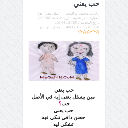
حب يعني
الكاتب:
محمود أبو المجد
البلد:
مصر
نوع
العمل:
شعر عامية
تاريخ الاضافة 7/21/2008
تاريخ التحديث 7/24/2019 6:53:04
PM
المشاهدات 4941
معدل الترشيح
حب يعني
مين بيسئل يعنى إيه في الأصل
حب
؟
حب يعنى
حضن دافي تبكى فيه
تشكى ليه