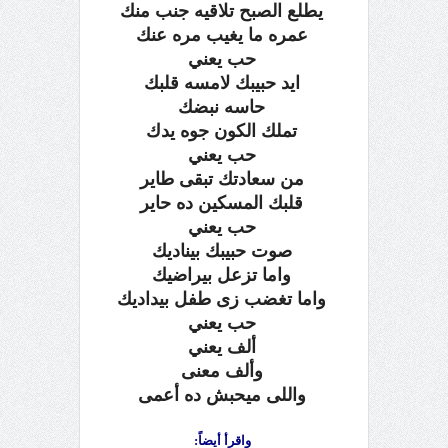
يطلع الصبح تلاقيه جنب منك
عمره ما يغيب مره عنك
حب يعني
ايد حبيبك لامسه قلبك
حاسه نبضك
تملك الكون جوه يدك
حب يعني
من سعادتك تبقى طاير
قلبك المسكين ده حاير
حب يعني
صوت حبيبك بيناديك
واما تزعل بيراضيك
واما تغضب زى طفل بيداديك
حب يعني
ألف يعني
وألف معنى
واللى ميحبش ده أعمى
واقرأ أيضاً: