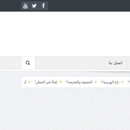
اتصل بنا
ة!!
الحقيقة والفجيعة!!
لِقاءُ في المَطَرِ!
أين القيادة!!
رسائل... لم أرسله