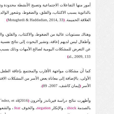
أمور منها التفاعلات الاجتماعية وتصبح الأنشطة محدودة 
بالذاتوية يسبب الاكتئاب، والقلق، والضغوط، وشعور الوال
العلاقة الحميمة.
(
Motaghedi & Haddadian, 2014, 33
)
وهناك مستويات عالية من الضغوط، والاكتئاب، والقلق، وال
وأطفال ليس لديهم إعاقة، وتشير البحوث إلى نتائج نفسية م
عن التعرض للمشكلات اليومية لصالح الأمهات وذلك بسبب ال
)
al., 2009, 133
كما أن مشكلات مواجهة الأقارب والمجتمع بإعاقة الطفل وع
الأولى، بالإضافة إلى معاناة بعض الأسر من المشكلات الاق
الأسر
(
إيمان كاشف، 2007، 89
)
.
وأظهرت نتائج دراسة فيرناندز وآخرون
(
2016
)
بالصدمة
shock
، والإنكار
negation
، والخوف
fear
، والشعو