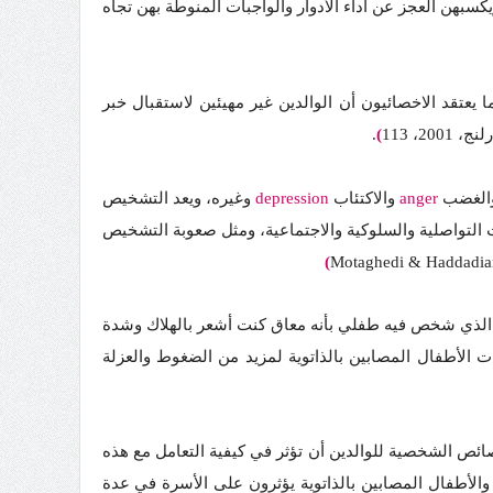
سبهن العجز عن أداء الأدوار والواجبات المنوطة بهن تجاه
عتقد الاخصائيون أن الوالدين غير مهيئين لاستقبال خبر
200، 113
)
.
الغضب
anger
والاكتئاب
depression
وغيره، ويعد التشخيص
 التواصلية والسلوكية والاجتماعية، ومثل صعوبة التشخيص
)
Motaghedi & Haddadian
يوم الذي شخص فيه طفلي بأنه معاق كنت أشعر بالهلاك وشدة
ت الأطفال المصابين بالذاتوية لمزيد من الضغوط والعزلة
ص الشخصية للوالدين أن تؤثر في كيفية التعامل مع هذه
والأطفال المصابين بالذاتوية يؤثرون على الأسرة في عدة