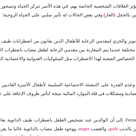
وتؤثر العلاقات الشخصية الخاصة بهم. في هذه الأسر تتركز الحياة وتتم
دين بالخجل
(
العار
)
وفي بعض الحالات له تأثير سلبي على الحياة الزوجية؛ ل
توتر والخزي لمقدمي الرعاية للأطفال الذين يعانون من اضطرابات طيف الذ
ختلفة عندما يتم المقارنة بين مقدمي الرعاية لطفل مصاب باضطراب الذات
خصائص الصعبة لهذا الاضطراب مثل السلوكيات العدوانية والاعتمادية الزئ
دم القدرة على التنشئة الاجتماعية السليمة لأطفال الأسرة العاديين و
تصادية ومشكلات في قلة الموارد المالية نتيجة لتأثير ظروف الإعاقة على ع
Ferna´ndez, et al. إلى أن الوالدين عند تشخيص الطفل باضطراب طيف الذا
ر بالذنب
guilt
، والغضب
anger
. ووجود طفل مصاب بالذاتوية غالبا ما يع