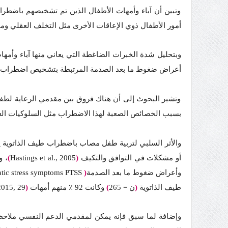
وتبين أن آباء وأمهات الأطفال الذين تم تشخيصهم باضطرا
أمور الأطفال ذوي الإعاقات الأخرى مثل التخلف العقلي ومت
أعراض ضغوط ما بعد الصدمة المرتبطة بتشخيص اضطراب 
وتشير البحوث إلى أن هناك فروق بين مقدمي الرعاية لطفل
بسبب الخصائص الصعبة لهذا الاضطراب مثل السلوكيات العدوا
والأثر السلبي لتربية طفل مصاب باضطراب طيف الذاتوية 
أو مشكلات في التوافق والتكيف
(
Hastings et al., 2005
)
، و
وأعراض ضغوط ما بعد الصدمة
(
atic stress symptoms PTSS
طيف الذاتوية
(
ن = 265
)
وكانت 92 ٪ منهم أمهات
(
,2015, 29
وإضافة لما سبق فإنه يمكن لمقدمي الدعم النفسي ملاحظة