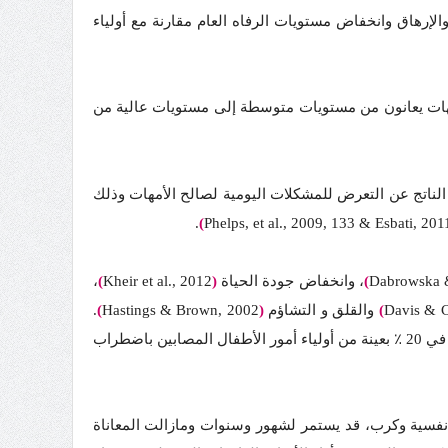
إرهاق وانخفاض مستويات الرفاه العام مقارنة مع أولياء
 وأمهات الأطفال ذوي اضطراب طيف الذاتوية وجِد أن 20٪ من هؤلاء الآباء والأمهات يعانون من مستويات متوسطة إلى مستويات عالية من
لناتج عن التعرض للمشكلات اليومية لصالح الأمهات وذلك
.
)
Phelps, et al., 2009, 133 &
Esbati
, 201
Dabrowska
)
، وانخفاض جودة الحياة
(
2012
Kheir et al.,
)
،
Davis & C
)
والقلق و التشاؤم
(
2002
Hastings & Brown,
)
.
مثل الذكريات الدخيلة، وأعراض التجنب وأعراض فرط الإثارة في 20 ٪ بعينة من أولياء أمور الأطفال المصابين باضطراب
نفسية وكرب، قد يستمر لشهور وسنوات ومازالت المعاناة