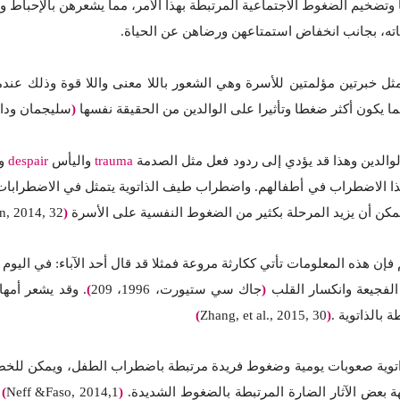
وتضخيم الضغوط الاجتماعية المرتبطة بهذا الأمر، مما يشعرهن بالإحباط ويك
اته، بجانب انخفاض استمتاعهن ورضاهن عن الحياة.
خبرتين مؤلمتين للأسرة وهي الشعور باللا معنى واللا قوة وذلك عندما ي
ما يكون أكثر ضغطا وتأثيرا على الوالدين من الحقيقة نفسها
(
سليجمان ودارلنج، 1
الدين وهذا قد يؤدي إلى ردود فعل مثل الصدمة
trauma
واليأس
despair
و
هذا الاضطراب في أطفالهم. واضطراب طيف الذاتوية يتمثل في الاضطرابات
يمكن أن يزيد المرحلة بكثير من الضغوط النفسية على الأسرة
(
, 2014, 32
 فإن هذه المعلومات تأتي ككارثة مروعة فمثلا قد قال أحد الآباء: في ال
 الفجيعة وانكسار القلب
(
جاك سي ستيورت، 1996، 209
)
. وقد يشعر أمها
 بالذاتوية .
(
Zhang, et al., 2015, 30
)
اتوية صعوبات يومية وضغوط فريدة مرتبطة باضطراب الطفل، ويمكن للخصائ
 بعض الآثار الضارة المرتبطة بالضغوط الشديدة.
(
Neff &Faso, 2014,1
)