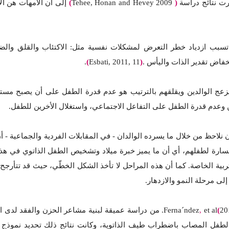
رت نتائج دراسة
(
Tehee, Honan and Hevey 2009
)
إلى أن الأمهات هن الأك
تسبب ازدياد خطر التعرض لمشكلات نفسية مثل: الاكتئاب والقلق والض
خفاض تقدير الذات واليأس .
(
Esbati, 2011, 11
)
.
يزعج الوالدين ويقلقهم بالترتيب هو عدم قدرة الطفل على أن يصبح مستق
ين وعدم قدرة الطفل على التفاعل الاجتماعي، واستغلال الأخرين للطفل.
 نلاحظ من خلال ما يسرده الوالدان - في المقابلات الفردية والجماعية - أ
خسارة لطفلهم، أي أن ما يميز خبرة ميلاد وتشخيص الطفل الذاتوي في ه
التربية الخاصة. كما أن هذه المراحل لا تأخذ الشكل الخطّي، حيث قد تتأرج
إلى مرحلة النمو والازدهار.
20
)
,
Ferna´ndez
et al. من دراسة عميقة لبنية مشاعر الحزن والفقد ل
الطفل المصاب باضطراب طيف الذاتوية، وكانت نتائج ذلك تحديد نموذج يو