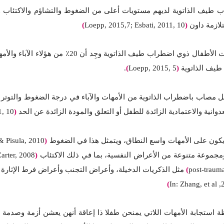
ب طيف الذاتوية لديهم مستويات أعلى من الضغوط والتشاؤم والاكتئاب وال
لازمة داون
(
Loepp, 2015,7; Esbati, 2011, 10
)
وبتحليل شدة الخبرات الضاغطة التي يعاني منها آباء
طيف الذاتوية
(
Loepp, 2015, 5
)
.
 مصاب باضطراب الذاتوية من الأمهات والآباء في درجة الضغوط والتوتر ا
نية والاعتمادية الزائدة للطفل أو التعلق والمودة الزائدة عن الحد
(
1, 10
يكون على الأمهات واسع النطاق، ويتمثل هذا في الضغوط
(
Pisula, 2010
&
مجموعة متنوعة من الأعراض النفسية، بما في ذلك الاكتئاب
(
arter, 2008
)
post-traum
)
In: Zhang, et al 
 استجابة الأمهات اللاتي يمنحن طفلا ذا إعاقة أنهن يعشن أزمة وصدمة 