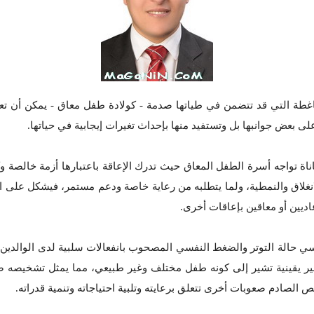
غطة التي قد تتضمن في طياتها صدمة - كولادة طفل معاق - يمكن أن تعجز
لى بعض جوانبها بل وتستفيد منها بإحداث تغيرات إيجابية في حياتها.
ة تواجه أسرة الطفل المعاق حيث تدرك الإعاقة باعتبارها أزمة خالصة وكا
الانغلاق والنمطية، ولما يتطلبه من رعاية خاصة ودعم مستمر، فيشكل عل
عاديين أو معاقين بإعاقات أخرى.
نفسي حالة التوتر والضغط النفسي المصحوب بانفعالات سلبية لدى الوالد
ر يقينية تشير إلى كونه طفل مختلف وغير طبيعي، مما يمثل تشخيصه صد
خيص الصادم صعوبات أخرى تتعلق برعايته وتلبية احتياجاته وتنمية قدراته.