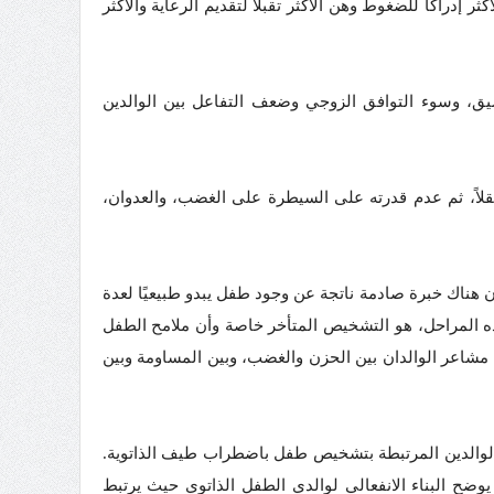
ثر إدراكًا للضغوط وهن الأكثر تقبلًا لتقديم الرعاية والأكثر
يق، وسوء التوافق الزوجي وضعف التفاعل بين الوالدين
لاً، ثم عدم قدرته على السيطرة على الغضب، والعدوان،
ن هناك خبرة صادمة ناتجة عن وجود طفل يبدو طبيعيًا لعدة
ذه المراحل، هو التشخيص المتأخر خاصة وأن ملامح الطفل
ح مشاعر الوالدان بين الحزن والغضب، وبين المساومة وبين
دى الوالدين المرتبطة بتشخيص طفل باضطراب طيف الذاتوية.
ضح البناء الانفعالي لوالدي الطفل الذاتوي حيث يرتبط