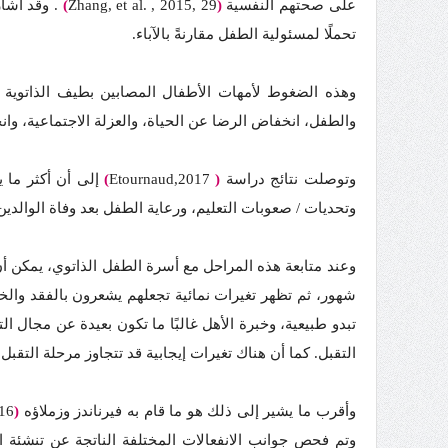
على صحتهم النفسية
(
Zhang, et al. , 2015, 29
)
. وقد أشا
تحملًا لمسئولية الطفل مقارنةً بالآباء.
وهذه الضغوط لأمهات الأطفال المصابين بطيف الذاتوية 
والطفل، انخفاض الرضا عن الحياة، والعزلة الاجتماعية، وان
وتوصلت نتائج دراسة
(
Etournaud,2017
)
إلى أن أكثر ما 
وتحديات / صعوبات التعليم، ورعاية الطفل بعد وفاة الوالد
وعند متابعة هذه المراحل مع أسرة الطفل الذاتوي، يمكن أن
شهور، ثم تظهر تغيرات نمائية تجعلهم يشعرون بالفقد وال
تبدو طبيعية، وخبرة الأهل غالبًا ما تكون بعيدة عن مجال 
التقبل. كما أن هناك تغيرات إيجابية قد تتجاوز مرحلة التقبل 
وأقرب ما يشير إلى ذلك هو ما قام به فيرناندز وزملاؤه
(
16
وتم فحص جوانب الانفعالات المختلفة الناتجة عن تنشئة 