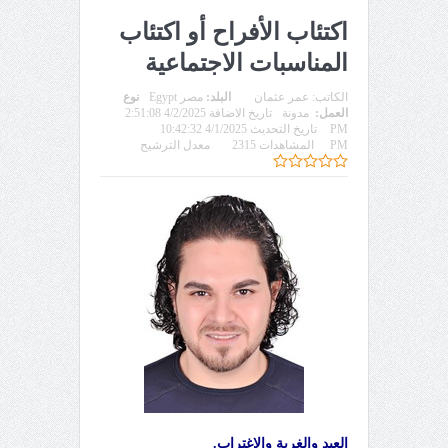
اكتئاب الأفراح أو اكتئاب
المناسبات الاجتماعية
الكاتب:
عمر عثمان
البلد:
مصر Egypt
نوع
العمل:
مدونة
تاريخ الاضافة 4/2/2025 2:51:08
PM
تاريخ التحديث 4/1/2025 10:42:32
PM
المشاهدات 2315
معدل الترشيح
العيد والغربة والاغتراب.