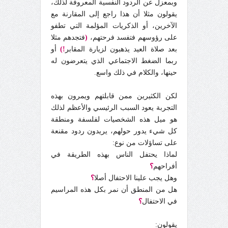
وبمعزل عن الردود النفسية المعروفة لذلك،
يقولون مثلا أن هذا راجع إلى المقارنة مع
الآخرين، أو الذكريات المؤلمة التي تطفو
على رؤوسهم فتفسد فرحتهم،
(
فتجدهم مثلا
بعد صلاة العيد يذهبون لزيارة المقابر
!)
أو
ربما الضغط الاجتماعي الذي يتعرضون له
حينها، والكلام في ذلك واسع.
لكن الكثيرين ممن قابلتهم ويمرون بهذه
التجربة يعود السبب الرئيسي والأعظم لذلك
هو ميل هذه الشخصيات لفلسفة ومنطقة
كل شيء يدور حولهم، يريدون ردود مقنعة
على تساؤلات من نوع:
لماذا يحتفل الناس بهذه الطريقة في
أفراحهم
؟
وهل يجب علينا الاحتفال أصلا
؟
هل من المنطق أن نمر بكل هذه المراسيم
في الاحتفال
؟
يقولون: