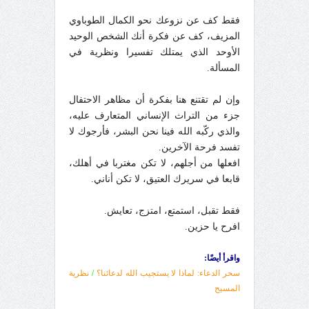
فقط كف عن نزوعك نحو الكمال الطوباوي
المزيف، كف عن فكرة أنك الشخص الوحيد
الأوحد الذي يمتلك تفسيرا ونظرية في
المسألة.
وإن لم تقتنع هنا بفكرة أن مظاهر الاحتفال
جزء من التراث الإنساني المتعارف عليه،
والذي ركّبه الله فينا نحن البشر، فأرجوك لا
تفسد فرحة الآخرين.
افعلها من أجلهم، لا تكن مغتربا في أهلك،
قابعا في سريرك العتيق، لا تكن أناني.
فقط تقبل، استمتع، امتزج، تعايش.
افرح يا حزين.
واقرأ أيضًا:
سحر الدعاء: لماذا لا يستجيب الله لدعائنا؟
/
نظرية
المسيح