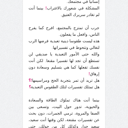
إنسانيا في مجتمعك.
المشكلة في شعورك بالاغتراب
!
بينما أنت
لم تغادر سريرك العتيق.
جرب أن تمتزج بالمجتمع، افرح كما يفرح
الناس، وافعل ما يفعلون.
هذه ليست طقوسا دينية تعبدية فرضها الرب
لتغالي وتتحوط في تفسيراتها.
والله حتى الأمور التعبدية يا صديقي لن
تستطع أن تجد لها تفسيرا مقنعا. لكن أنت
نفسك تفعلها كما هي بتسليم وسعادة دون
إرهاق
!
هل تريد أن تمر بتجربة الحج ومراسيمها
!؟
هل تمتلك تفسيرات لتلك الطقوس التعبدية
؟
بينما أنت هناك تملؤك الطاقة والسعادة
والحيوية، تدور حول البيت، وتسعى بين
الصفا والمروة، ترمي الجمرات، دون بحث
عن تفسيرات مقنعة، لكن وقتها أنت سعيد،
سعيد جدا، وكذلك كل من حولك، حتى