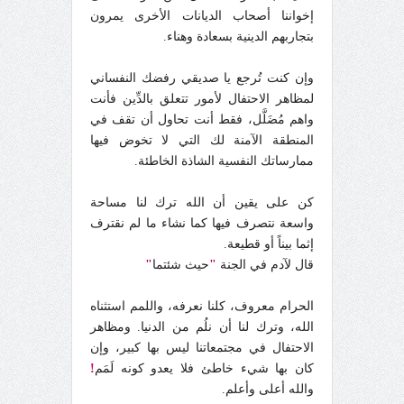
إخواننا أصحاب الديانات الأخرى يمرون
بتجاربهم الدينية بسعادة وهناء.
وإن كنت تُرجع يا صديقي رفضك النفساني
لمظاهر الاحتفال لأمور تتعلق بالدِّين فأنت
واهم مُضَلَّل، فقط أنت تحاول أن تقف في
المنطقة الآمنة لك التي لا تخوض فيها
ممارساتك النفسية الشاذة الخاطئة.
كن على يقين أن الله ترك لنا مساحة
واسعة نتصرف فيها كما نشاء ما لم نقترف
إثما بيناً أو قطيعة.
قال لآدم في الجنة
"
حيث شئتما
"
الحرام معروف، كلنا نعرفه، واللمم استثناه
الله، وترك لنا أن نلُم من الدنيا. ومظاهر
الاحتفال في مجتمعاتنا ليس بها كبير، وإن
كان بها شيء خاطئ فلا يعدو كونه لَمَم
!
والله أعلى وأعلم.