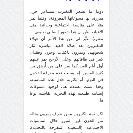
دوما ما يشعر المغترب بمشاعر حزن
مبررة، لها مسوغاتها المعروفة، وقتما يمر
مثلا على مناسبة اجتماعية وجدانية مثل
الأعياد، أظن أن هذا شعور إنساني طبيعي.
مغتربٌ عبَّر لي عن هذا الأمر أن هؤلاء
المغتربين بعد صلاة العيد مباشرة تُثار
شجونهم، ويمرون باكتئاب وحزن وفقدان
كبير في طاقاتهم، وعلى الأرجح يمر عليهم
أول أيام العيد كما يمر على من أُرهق من
كثرة المسير. إما بسبب عدم معرفة الدخول
في النوم، أو بكثرته خلال هذه المناسبة،
وهذا لست بصدده هنا، لوجود مسوغات
إنسانية طبيعية لهذه التجربة القاسية نوعا
ما.
لكن ثمة الكثيرين ممن نعرف يمرون بحالة
من الحزن غير المبرر خلال المناسبات
الاجتماعية
(
السعيدة المفرحة بالتحديد
)
،