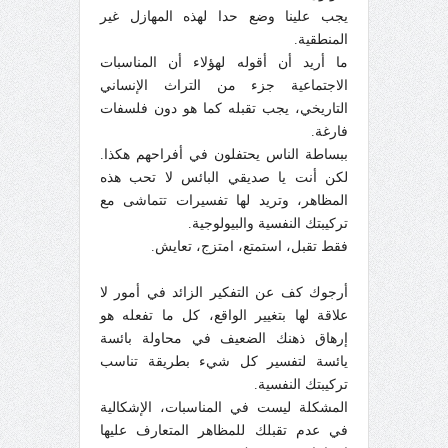
يجب علينا وضع حدا لهذه المهازل غير
المنطقية.
ما أريد أن أقوله لهؤلاء أن المناسبات
الاجتماعية جزء من التراث الإنساني
التاريخي، يجب تقبله كما هو دون فلسفات
فارغة.
ببساطة الناس يحتفلون في أفراحهم هكذا.
لكن أنت يا صديقي البائس لا تحب هذه
المظاهر، وتريد لها تفسيرات تتماشى مع
تركيبتك النفسية والبيولوجية.
فقط تقبل، استمتع، امتزج، تعايش.
أرجوك كف عن التفكير الزائد في أمور لا
علاقة لها بتغيير الواقع، كل ما تفعله هو
إرهاق ذهنك الضعيف في محاولة بائسة
يائسة لتفسير كل شيء بطريقة تناسب
تركيبتك النفسية.
المشكلة ليست في المناسبات، الإشكالية
في عدم تقبلك للمظاهر المتعارف عليها