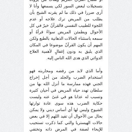
بتسجيلات لبعض السور لكي يسمعها وأنا لا
أرى ضررا في ذلك ما لم يقرنه الشيخ بأن
يطلب من المريض ترك علاجه أو عدم
اللجوء للطبيب النفسي فالقرآنُ خيرٌ في كل
الأحوال ويطمئن المريض سواءً قرأهُ أو
سمعه باستثناء الحالات الذهانية بالطبع ولكن
المهم أن يكون القرآنُ موضوعا في المكان
الذي يليق به ودون إغفالٍ لأهمية العلاج
الدوائي الذي هدى الله الناس إليه.
وأما الذي لابد من رفضه ومحاربته فهو
استخدام الضرب والجلد من أجل إخراج
الجني فهذه ممارسة ما أنزل الله بها من
سلطان تهدد حياة المريض في أحيان كثيرة
وتسبب له عذابا هو في غنىً عنه وليست
حكاية الضرب هذه سوى عادة توارثها
الشيوخ وليس لها أي أساس ديني ولا يمكن
بحال من الأحوال أن تفيد اللهم إلا في بعض
حالات الهيستريا والتي كما ذكرت تستجيب
للإيحاء لصفة في المرض ذاته وتختفي