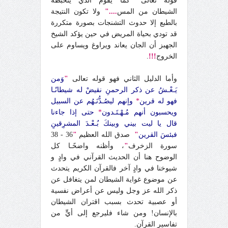
قوله تعالى
"
كما يقوم الذي يتخبطه
الشيطان من المس
...."
ولا تكون النتيجة
بالطبع إلا حدوث التشنجات بصورة متكررة
قد تودي بحياة المريض في حين يؤكد الشيخ
الجهبز أن الجان يعاند ويراوغ ويساوم على
الخروج
!!!
.
وأما الدليل الثاني فهو قوله تعالى
"
وَمن
يَـعْـشُ عن ذكر الرحمنِ نقيضْ له شيطانًـا
فهو له قرين
*
وإنهم ليصُـدُّنَـهُم عن السبيل
ويحسبون أنهم مُـهْـتَـدون
*
حتى إذا جاءنا
قال يا ليت بيني وبينكَ بُـعْـدَ المشرِقينِ
فبئسَ القرين
"
صدق الله العظيم
"
36 - 38
سورة الزخرف
"
، وأظنه واضحًـا كل
الوضوح هنا أن الحديث القرآني في وادٍ و
شيوخنا في وادٍ آخر فالقرآن الكريم يتحدث
عن موضوع غواية الشيطان لمن يتغافل عن
ذكر الله عز وجل وليس عن أعراض نفسية
أو عصبية تحدث بسبب اقتران الشيطان
بالإنسان! ومن شاء فليرجع إلى أيٍّ من
تفاسير القرآن.