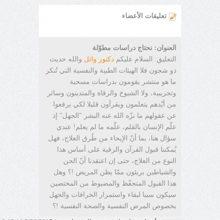
تعليقات الأعضاء
العنوان: نحتاج دراسات مطوّلة
التعليق: السلام عليكم
دكتور وائل
والله حديث
ذو شجون فلا الهيئات الطبية والنفسية التي تُنكر
ما هو منتشر يقومون بدراسات مسحية
وتجريبية، ولا الشيوخ والرقاة والمتدينون وسائر
من أيّدهم يتعلمون ويقرأون قليلا لكي يرفعوا
عن عقولهم ما نزّه الله عنه البشر "الجهل" إذ
علّم الإنسان بالقلم، علّمه ما لم يعلم! عندي
سؤال هنا، بما أنّ الإيحاء من طُرق العلاج، فهل
يُمكننا قبول القرآن والرقية على أساس هذا
النوع من العلاج، حتى إن اعتقدنا أنّ الجن
والشياطين بريئون ممّا يظن المريض !؟ وهل
هذا القبول المتحفّظ والمضبوط من المختصين
سيكون سببا لبقاء واستمرار الخرافات والجهل
بخصوص المرض النفسية والصحة النفسية !؟