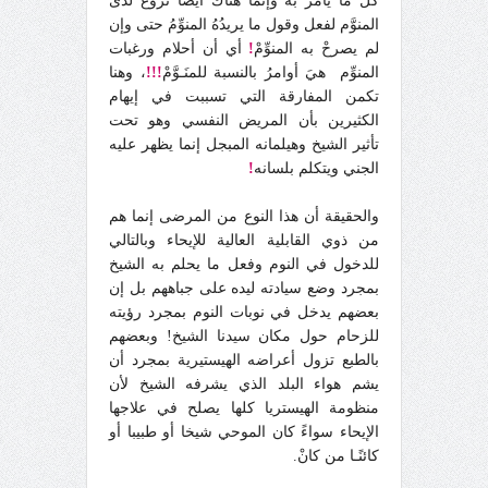
كل ما يأمر به وإنما هناك أيضا نزوع لدى
المنوَّم لفعل وقول ما يريدُهُ المنوِّمُ حتى وإن
لم يصرحْ به المنوِّمْ
!
أي أن أحلام ورغبات
المنوِّم هيَ أوامرُ بالنسبة للمنَـوَّمْ
!!!
، وهنا
تكمن المفارقة التي تسببت في إيهام
الكثيرين بأن المريض النفسي وهو تحت
تأثير الشيخ وهيلمانه المبجل إنما يظهر عليه
الجني ويتكلم بلسانه
!
والحقيقة أن هذا النوع من المرضى إنما هم
من ذوي القابلية العالية للإيحاء وبالتالي
للدخول في النوم وفعل ما يحلم به الشيخ
بمجرد وضع سيادته ليده على جباههم بل إن
بعضهم يدخل في نوبات النوم بمجرد رؤيته
للزحام حول مكان سيدنا الشيخ! وبعضهم
بالطبع تزول أعراضه الهيستيرية بمجرد أن
يشم هواء البلد الذي يشرفه الشيخ لأن
منظومة الهيستريا كلها يصلح في علاجها
الإيحاء سواءً كان الموحي شيخا أو طبيبا أو
كائنًـا من كانْ.