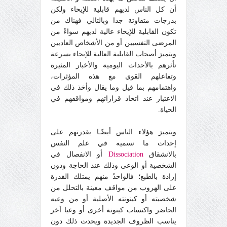
أن كل الناس لديهم قابلية للإيحاء ولكن
بدرجات متفاوتة جدا وبالتالي فهناك من
تكون القابلية للإيحاء عالية لديهم سواءً من
المرضى النفسيين أو من الأشخاص العاديين
ويتميز أصحاب القابلية العالية للإيحاء بسرعة
تأثرهم بالأحداث اليومية والأخبار المثيرة
وتفاعلهم القوي مع هذه المؤثرات،
واهتمامهم بما قيل وما يقال وأخذ ذلك في
الاعتبار عند اتخاذ قراراتهم ومواقفهم في
الحياة.
ويتميز هؤلاء الناس أيضًـا بقدرتهم على
إحداث ما نسميه في علم النفس
بالانشقاق
Dissociation
أو الانفصال في
الشخصية أو الوعي وذلك عند الحاجة ودون
إرادة بالطبع؛ فالواحدُ منهم يمتلك القدرة
على الهروب من مواقف معينة بالتحلل من
شخصيته أو كينونته الأصلية أو من وعيه
الحاضر واكتساب كينونة أخرى أو وعيا آخر
يناسب الظروف الجديدة ويحدث ذلك دون