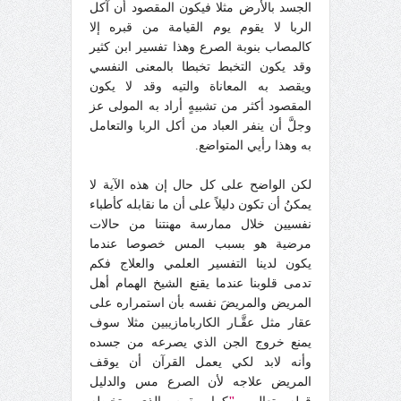
الجسد بالأرض مثلا فيكون المقصود أن آكل
الربا لا يقوم يوم القيامة من قبره إلا
كالمصاب بنوبة الصرع وهذا تفسير ابن كثير
وقد يكون التخبط تخبطا بالمعنى النفسي
ويقصد به المعاناة والتيه وقد لا يكون
المقصود أكثر من تشبيهٍ أراد به المولى عز
وجلَّ أن ينفر العباد من أكل الربا والتعامل
به وهذا رأيي المتواضع.
لكن الواضح على كل حال إن هذه الآية لا
يمكنُ أن تكون دليلاً على أن ما نقابله كأطباء
نفسيين خلال ممارسة مهنتنا من حالات
مرضية هو بسبب المس خصوصا عندما
يكون لدينا التفسير العلمي والعلاج فكم
تدمى قلوبنا عندما يقنع الشيخ الهمام أهل
المريض والمريضَ نفسه بأن استمراره على
عقار مثل عقَّـار الكاربامازيبين مثلا سوف
يمنع خروج الجن الذي يصرعه من جسده
وأنه لابد لكي يعمل القرآن أن يوقف
المريض علاجه لأن الصرع مس والدليل