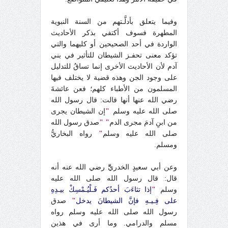
وفيما يتعلق بأدلَّـتهم من السنة النبوية
المطهرة فسوف أكتفي بذكر الأحاديث
الواردة في أحد الصحيحين أو كليهما والتي
تؤكد معنى تحفـز الشيطان للتأثير في بني
آدم لأن الأحاديث الأخرى إنما تساقُ للتدليل
على وجود الجن وهذه قضية لا يختلف فيها
المسلمون من الأطباء كلهم؛ فعن عائشةَ
رضي الله عنها أنها قالت: قال رسول الله
صلى الله عليه وسلم
"
إن الشيطان يجرى
من ابنِ آدمَ مجرى الدم
" "
صدق رسول الله
صلى الله عليه وسلم
"
رواه البخاريُّ
ومسلم.
وعن أبي سعيدٍ الخدريِّّ رضي الله عنه أنه
قال: قال رسول الله صلى الله عليه
وسلم
"
إذا تثاءَبَ أحدُكم فَـلْيُـمْسِكْ بيـدِهِ
على فِـيـهِ فإنَّ الشيطانَ يدخل
"
صدق
رسول الله صلى الله عليه وسلم رواه
مسلم والدرامي.
وما أرى في هذين