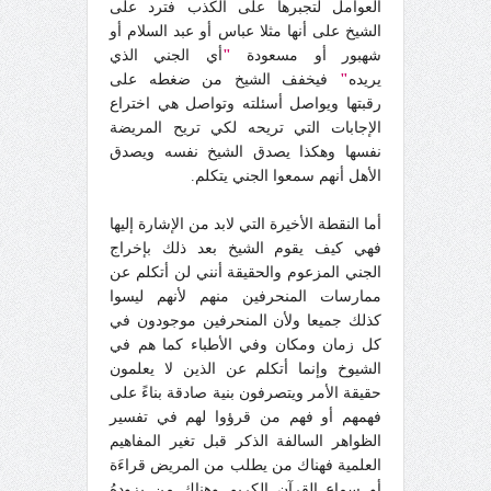
العوامل لتجبرها على الكذب فترد على
الشيخ على أنها مثلا عباس أو عبد السلام أو
شهبور أو مسعودة
"
أي الجني الذي
يريده
"
فيخفف الشيخ من ضغطه على
رقبتها ويواصل أسئلته وتواصل هي اختراع
الإجابات التي تريحه لكي تريح المريضة
نفسها وهكذا يصدق الشيخ نفسه ويصدق
الأهل أنهم سمعوا الجني يتكلم.
أما النقطة الأخيرة التي لابد من الإشارة إليها
فهي كيف يقوم الشيخ بعد ذلك بإخراج
الجني المزعوم والحقيقة أنني لن أتكلم عن
ممارسات المنحرفين منهم لأنهم ليسوا
كذلك جميعا ولأن المنحرفين موجودون في
كل زمان ومكان وفي الأطباء كما هم في
الشيوخ وإنما أتكلم عن الذين لا يعلمون
حقيقة الأمر ويتصرفون بنية صادقة بناءً على
فهمهم أو فهم من قرؤوا لهم في تفسير
الظواهر السالفة الذكر قبل تغير المفاهيم
العلمية فهناك من يطلب من المريض قراءَة
أو سماع القرآن الكريم وهناك من يزودهُ