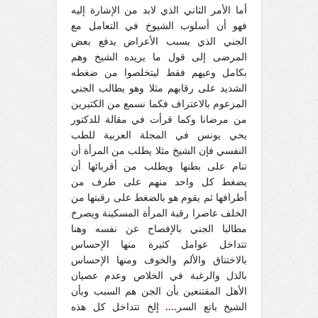
أما الأمر الثاني الذي لابد من الإشارة إليه
فهو أن أسلوب الشيوخ في التعامل مع
الجني الذي يسبب الأعراض يدفع بعض
المرضى إلى قول ما يريده الشيخ وهم
بكامل وعيهم فقط ليتخلصوا من ضغطه
الشديد على رقابهم مثلا وهو يطالب الجني
المزعوم بالاعتراف فكما نسمع من الكثيرين
من مرضانا وكما قرأت في مقالة للدكتور
يحي يونس في المجلة العربية للطب
النفسي فإن الشيخ مثلا يطلب من المرأة أن
تنام على بطنها ويطلب من أقربائها أن
يضغط كل واحد منهم على طرف من
أطرافها ثم يقوم هو بالضغط على رقبتها من
الخلف عاصرا رقبة المرأة المسكينة ويصرخ
مطالبا الجني بالإفصاح عن نفسه وهنا
تتداخل عوامل كثيرة منها الإحساس
بالاختناق والألم والخوف ومنها الإحساس
بالذل والرغبة في الخلاص وعدم عصيان
الأهل المقتنعين بأن الجن هم السبب وبأن
الشيخ باتع السر
....
إلخ تتداخل كل هذه