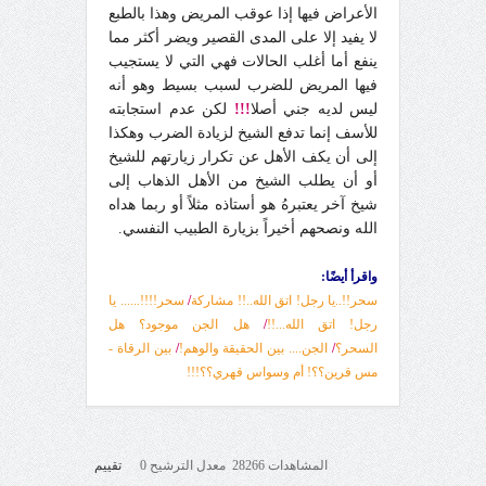
الأعراض فيها إذا عوقب المريض وهذا بالطبع
لا يفيد إلا على المدى القصير ويضر أكثر مما
ينفع أما أغلب الحالات فهي التي لا يستجيب
فيها المريض للضرب لسبب بسيط وهو أنه
ليس لديه جني أصلا
!!!
لكن عدم استجابته
للأسف إنما تدفع الشيخ لزيادة الضرب وهكذا
إلى أن يكف الأهل عن تكرار زيارتهم للشيخ
أو أن يطلب الشيخ من الأهل الذهاب إلى
شيخ آخر يعتبرهُ هو أستاذه مثلاً أو ربما هداه
الله ونصحهم أخيراً بزيارة الطبيب النفسي.
واقرأ أيضًا:
سحر!!..يا رجل! اتق الله..!! مشاركة
/
سحر!!!!...... يا
رجل! اتق الله...!!
/
هل الجن موجود؟ هل
السحر؟
/
الجن.... بين الحقيقة والوهم!
/
بين الرقاة -
مس قرين؟؟! أم وسواس قهري؟؟!!!
المشاهدات 28266 معدل الترشيح 0
تقييم