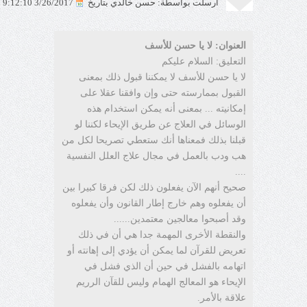
أرسلت بواسطة: حسن خالدي بتاريخ
3/26/2017 9:12:10 AM
العنوان: لا يا حسن للأسف
التعليق: السلام عليكم
لا يا حسن للأسف لا يمكننا قبول ذلك بمعنى
القبول بممارسته حتى وإن وافقنا عقلا على
إمكانيته ... بمعنى أنه يمكن استخدام هذه
الوسائل في العلاج عن طريق الإيحاء لكننا لو
قبلنا بذلك فمعناها أنك ستعطي تصريحا لكل من
هب ودب بالعمل في مجال علاج العلل النفسية
....
صحيح أنهم الآن يفعلون ذلك لكن فرقا كبيرا بين
أن يفعلوه وهم خارج إطار القانون وأن يفعلوه
وقد أصبحوا معالجين معتمدين......
والنقطة الأخرى المهمة جدا هي أن في ذلك
تعريض للقرآن لما يمكن أن يؤدي إلى إهانته أو
اتهامه بالفشل في حين أن الذي فشل في
الإيحاء هو المعالج الهمام وليس للقآن الرريم
علاقة بالأمر.