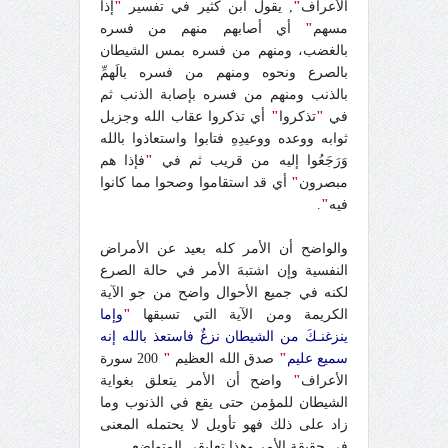
الأعراف
"
, يقول ابن كثير في تفسير
"
إذا
مسهم
"
أي أصابهم منهم من فسره
بالغضب، ومنهم من فسره بمس الشيطان
بالصرع ونحوه ومنهم من فسره بالَهمِّ
بالذنب ومنهم من فسره بإصابة الذنب ثم
في
"
تذكروا
"
أي تذكروا عقاب الله وجزيل
ثوابه ووعده ووعيدِهِ فتابوا واستعاذوا بالله
وَرَجَعُوا إليه من قريب ثم في
"
فإذا هم
مبصرون
"
أي قد استقاموا وصحوا مما كانوا
فيه
"
.
والواضح أن الأمر كله بعيد عن الأمراض
النفسية وإن اشتبهَ الأمر في حالة الصرع
لكنه في جميع الأحوال واضح من جو الآية
الكريمة ومن الآية التي تسبقها
"
وإما
ينزغنـكَ من الشيطان نزغٌ فاستعذ بالله إنه
سميع عليم
"
صدق الله العظيم
"
200 سورة
الأعراف
"
واضح أن الأمر يتعلق بغواية
الشيطان للمؤمن حتى يقع في الذنوب وما
زاد على ذلك فهو تأويل لا يحتمله المعنى
في حقيقة الأمر وهذا تعليقي المتواضع.