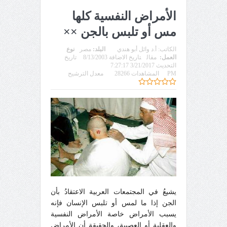
الأمراض النفسية كلها
مس أو تلبس بالجن ××
الكاتب:
أ.د وائل أبو هندي
البلد:
مصر
نوع
العمل:
مقال
تاريخ الاضافة 8/13/2003
تاريخ
التحديث 3/21/2017 7:27:17
PM
المشاهدات 28266
معدل الترشيح
يشيعُ في المجتمعات العربية الاعتقادُ بأن
الجن إذا ما لمس أو تلبس الإنسان فإنه
يسبب الأمراض خاصة الأمراض النفسية
والعقلية أو العصبية، والحقيقة أن الأمراض