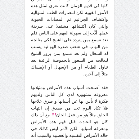
كلها في قديم الزمان كانت تعزى لمثل هذه
الأمور الغيبية لكن انتصارات الطب المتوالية
واكتشاف الجراثيم ثم المضادات الحيوية
والتي كان اكتشافها مشتملا على طريقة
عملها أدَّت إلى سهولة الفهم على الناس فلم
نعد نسمع بمن يتردد على الشيخ لكي يعالجه
من التهاب في شعب صدره الهوائية يسبب
له السعال ولم نعد نسمع بمن يزور الشيخ
ليعالجه من الشعور بالحموضة الزائدة بعد
تناول الطعام أو من الإسهال أو الإمساك
مثلاً إلى آخره.
فقد أصبحت أسباب هذه الأمراض ومثيلاتها
معروفة مشهورة لدى كل الناس ولديهم
فكرة لا بأس بها عن أسبابها و طرق علاجها
فلا تكاد اليوم تجد من يصدق إن التهاب
الحلق مثلاً هو من فعل الجان
!!!
مع أن ذلك
كان هو الحادث قبل فهم هذه الأمراض
ومعرفة أسبابها. لكن الأمر ليس كذلك في
حالة الأمراض النفسية والعصبية والسبب أنه