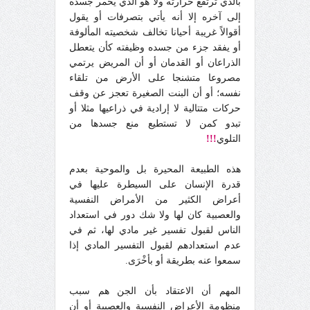
بالذي ترتفع حرارته ولا هو الذي يحمر جسده
إلى آخره إلا أنه يأتي بتصرفات أو يقول
أقوالاً غريبة أحيانا تخالف شخصيته المألوفة
أو يفقد جزء من جسده وظيفته كأن يتعطل
الذراعان أو القدمان أو أن المريض يرتمي
مصروعا متشنجا على الأرض من تلقاء
نفسه؛ أو أن البنت الصغيرة تعجز عن وقف
حركات متتالية لا إرادية في ذراعيها مثلا أو
تبدو كمن لا تستطيع منع جسدها من
التلوي
!!!
هذه الطبيعة المحيرة بل والموحية بعدم
قدرة الإنسان على السيطرة عليها في
أعراض الكثير من الأمراض النفسية
والعصبية كان لها ولا شك دور في استعداد
الناس لقبول تفسير غير مادي لها، ثم في
عدم استعدادهم لقبول التفسير المادي إذا
سمعوا عنه بطريقة أو بأخْرَى.
المهم أن الاعتقاد بأن الجن هم سبب
منظومة الأعراض النفسية والعصبية أو أن