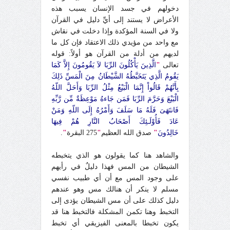
دخولهم في جسد الإنسان يسبب هذه
الأعراض لا يستند إلى أيِّ دليل في القرآن
ولا في السنة المؤكدة وإذا دخلت في نقاش
مع واحد من مؤيدي ذلك الاعتقاد فإن كل ما
لديهم من أدلة من القرآن هو أولاً: قوله
تعالى
"
الَّذِينَ يَأْكُلُونَ الرِّبَا لاَ يَقُومُونَ إِلاَّ كَمَا
يَقُومُ الَّذِي يَتَخَبَّطُهُ الشَّيْطَانُ مِنَ الْمَسِّ ذَلِكَ
بِأَنَّهُمْ قَالُواْ إِنَّمَا الْبَيْعُ مِثْلُ الرِّبَا وَأَحَلَّ اللّهُ
الْبَيْعَ وَحَرَّمَ الرِّبَا فَمَن جَاءهُ مَوْعِظَةٌ مِّن رَّبِّهِ
فَانتَهَىَ فَلَهُ مَا سَلَفَ وَأَمْرُهُ إِلَى اللّهِ وَمَنْ
عَادَ فَأُوْلَـئِكَ أَصْحَابُ النَّارِ هُمْ فِيهَا
خَالِدُونَ
"
صدق الله العظيم
"
275 البقرة
"
.
والشاهد هنا كما يقولون هو الذي يتخبطه
الشيطان من المس فهذا دليلٌ في رأيهم
على وجود المس مع أن أي طبيب نفسي
مسلم لا ينكر أن هنالك مس وهو عندهم
دليل كذلك على أن مس الشيطان يؤدى إلى
التخبط وهنا تكمن المشكلة فالتخبط هنا قد
يكون تخبطا بالمعنى الفيزيقي أي تخبط