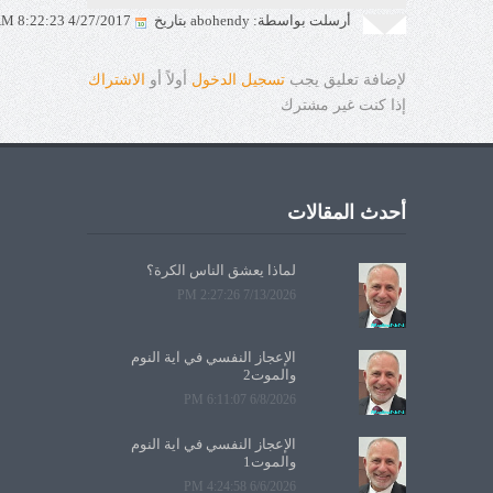
أرسلت بواسطة: abohendy بتاريخ
4/27/2017 8:22:23 AM
لإضافة تعليق يجب
تسجيل الدخول
أولاً أو
الاشتراك
إذا كنت غير مشترك
أحدث المقالات
لماذا يعشق الناس الكرة؟
7/13/2026 2:27:26 PM
الإعجاز النفسي في آية النوم
والموت2
6/8/2026 6:11:07 PM
الإعجاز النفسي في آية النوم
والموت1
6/6/2026 4:24:58 PM