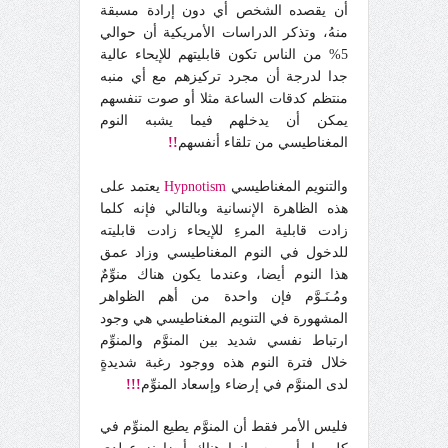
أن يقصده الشخص أي دون إرادة مسبقة
منهُ، وتذكر الدراسات الأمريكية أن حوالي
5% من الناس تكون قابليتهم للإيحاء عالية
جدا لدرجة أن مجرد تركيزهم مع أي منبه
منتظم كدقات الساعة مثلا أو صوت تنفسهم
يمكن أن يدخلهم فيما يشبه النوم
المغناطيسي من تلقاء أنفسهم
!!
والتنويم المغناطيسي
Hypnotism
يعتمد على
هذه الظاهرة الإنسانية وبالتالي فإنه كلما
زادت قابلية المرءِ للإيحاء زادت قابليته
للدخول في النوم المغناطيسي وزاد عمق
هذا النوم أيضا، وعندما يكون هناك منوِّمٌ
ومُـنَـوَّم فإن واحدة من أهم الظواهر
المشهورة في التنويم المغناطيسي هي وجود
ارتباط نفسي شديد بين المنوَّم والمنوِّم
خلال فترة النوم هذه ووجود رغبة شديدةٍ
لدى المنوَّم في إرضاء وإسعاد المنوِّم
!!!
فليس الأمر فقط أن المنوَّم يطيع المنوِّم في