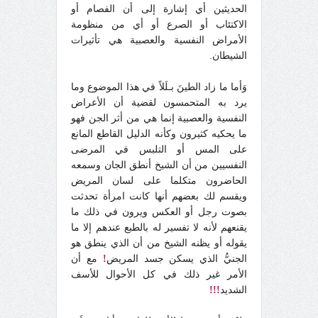
الحديثين أي إشارة إلى أن الفصام أو
الاكتئاب أو الصرع أو أي من منظومة
الأمراض النفسية والعصبية هي تأثيرات
الشيطان.
وَأما ما زاد الطينَ بـلَلاً في هذا الموضوع وما
يرد به المتحمسون لقضية أن الأعراض
النفسية والعصبية إنما هي من أثر الجن فهو
ما يحكيه كثيرون وكأنه الدليل القاطع المانع
على المس أو التلبس في المرضى
النفسيين من أن الشيخ أنطق الجان وسمعه
الحاضرون متكلما على لسان المريض
ويقسم لك بعضهم أنها كانت امرأة تحدثت
بصوت رجل أو العكس ويرون في ذلك ما
يقنعهم لأنه لا تفسير له بالطبع عندهم إلا ما
يقوله أو يظنه الشيخ من أن الذي ينطق هو
الجنيُّ الذي يسكن جسد المريض
!
مع أن
الأمر غير ذلك في كل الأحوال للأسف
الشديد
!!!