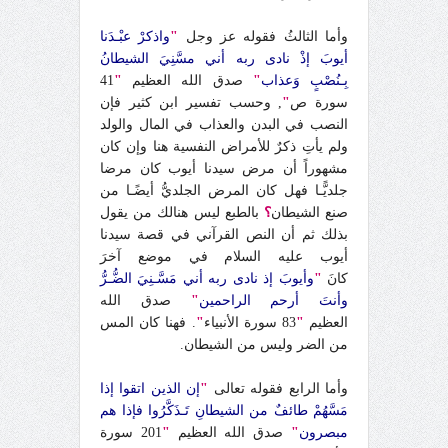
وأما الثالثُ فقوله عز وجل
"
واذكرْ عبْـدَنا
أيوبَ إذْ نادى ربه أني مسَّنِيَ الشيطانُ
بِـنُصْبٍ وَعذاب
"
صدق الله العظيم
"
41
سورة ص
"
, وحسب تفسير ابن كثير فإن
النصب في البدن والعذاب في المال والولد
ولم يأتِ ذكرٌ للأمراض النفسية هنا وإن كان
مشهوراً أن مرض سيدنا أيوب كان مرضا
جلديًّـا فهل كان المرض الجلديُّ أيضًـا من
صنع الشيطان
؟
بالطبع ليس هنالك من يقول
بذلك ثم أن النص القرآني في قصة سيدنا
أيوب عليه السلام في موضع آخرَ
كانَ
"
وأيوبَ إذ نادى ربه أني مَسَّـنِيَ الضُّـرُّ
وأنتَ أرحم الراحمين
"
صدق الله
العظيم
"
83 سورة الأنبياء
"
. فهنا كان المس
من الضر وليس من الشيطان.
وأما الرابع فقوله تعالى
"
إن الذين اتقوا إذا
مَسَّهُمْ طائفٌ من الشيطانِ تَـذَكَّرُوا فإذا هم
مبصرون
"
صدق الله العظيم
"
201 سورة