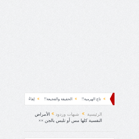
تاج الهرمية!!
الحقيقة والفجيعة!!
لِقاءُ في المَطَرِ!
أين القيادة!!
رسا
الرئيسية
شبهات وردود
الأمراض
النفسية كلها مس أو تلبس بالجن ××