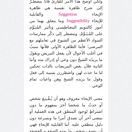
ولكي أوضح هذا الأمر للقارئ فأنا مضطَـرٌ
إلى شرح ظاهرة نفسية هي ظاهرة
الإيحاء
Suggestion
والقابلية
للإيحاء
Suggestibility
وما يتعلق بهما من
أمور كالتنويم المغناطيسي وتأثير المُنـَوِّم
على المُـنَـوَّمْ، ومضطر إلى ذكْر ممارسات
السواد الأعظم من الشيوخ في تعاملهم مع
المرضى؛ فأما الظاهرة الأولى فلأنها سببٌ
في أغلب الأحوال لأن يفعل المريض ويقولَ
ما يريدُه الشيخُ دون وعي أو إدراك منه وأما
الثانية فلأن بعض المريضات بالذات تحكين
لنا ما حدث لهن واضطررن بسببه إلى فعل
وقول ما يريده الشيخ وهن واعيات تمامَ
الوعي.
معنى الإيحاء معروف وهو أن يُـقْـنِـعَ شخص
أو حدثٌ ما شخصا آخرَ بمفهوم ما دون
اشتراطٍ لوجود المنطق في هذه العملية أو
بمعنى آخر أن تصدق أمرا ما وبسرعة دون
دليل منطقي عليه. أما القابلية للإيحاءِ فهي
أن يتصف شخص ما بهذه الصفة و الحقيقة