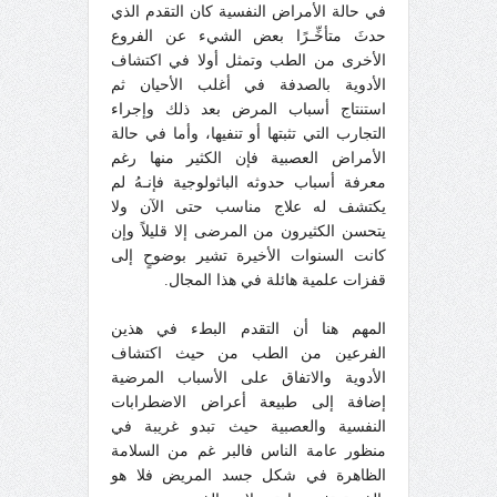
في حالة الأمراض النفسية كان التقدم الذي
حدثَ متأخِّـرًا بعض الشيء عن الفروع
الأخرى من الطب وتمثل أولا في اكتشاف
الأدوية بالصدفة في أغلب الأحيان ثم
استنتاج أسباب المرض بعد ذلك وإجراء
التجارب التي تثبتها أو تنفيها، وأما في حالة
الأمراض العصبية فإن الكثير منها رغم
معرفة أسباب حدوثه الباثولوجية فإنـهُ لم
يكتشف له علاج مناسب حتى الآن ولا
يتحسن الكثيرون من المرضى إلا قليلاً وإن
كانت السنوات الأخيرة تشير بوضوحٍ إلى
قفزات علمية هائلة في هذا المجال.
المهم هنا أن التقدم البطء في هذين
الفرعين من الطب من حيث اكتشاف
الأدوية والاتفاق على الأسباب المرضية
إضافة إلى طبيعة أعراض الاضطرابات
النفسية والعصبية حيث تبدو غريبة في
منظور عامة الناس فالبر غم من السلامة
الظاهرة في شكل جسد المريض فلا هو