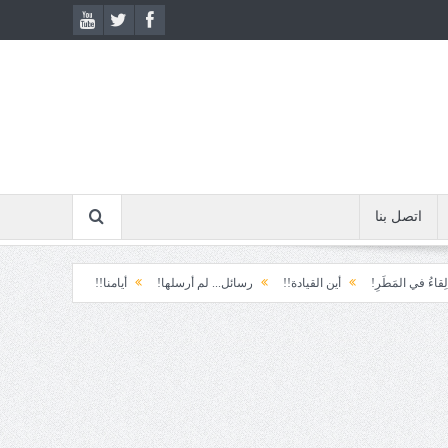
اتصل بنا
مَطَرِ!
أين القيادة!!
رسائل... لم أرسلها!
أيامنا!!
خيبة الأمل.... الأولى!