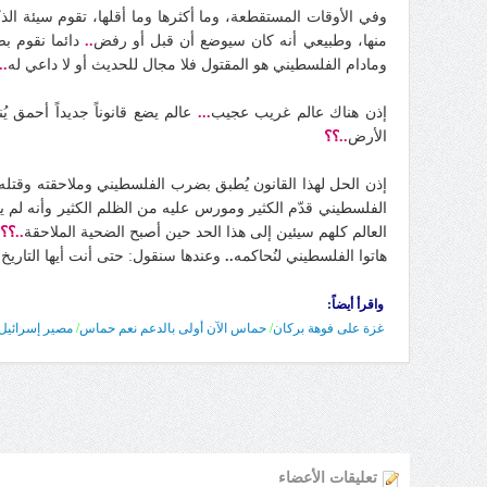
وفي الأوقات المستقطعة، وما أكثرها وما أقلها، تقوم سيئة الذ
منها، وطبيعي أنه كان سيوضع أن قبل أو رفض
..
دائما نقوم ب
ومادام الفلسطيني هو المقتول فلا مجال للحديث أو لا داعي له
!!
إذن هناك عالم غريب عجيب
...
عالم يضع قانوناً جديداً أحم
الأرض
..؟؟
إذن الحل لهذا القانون يُطبق بضرب الفلسطيني وملاحقته وقتله
الفلسطيني قدّم الكثير ومورس عليه من الظلم الكثير وأنه لم 
العالم كلهم سيئين إلى هذا الحد حين أصبح الضحية الملاحقة
..؟؟!
هاتوا الفلسطيني لنُحاكمه
..
وعندها سنقول: حتى أنت أيها التاريخ
.
واقرأ أيضاً:
غزة على فوهة بركان
/
حماس الآن أولى بالدعم نعم حماس
/
مصير إسرائيل
تعليقات الأعضاء