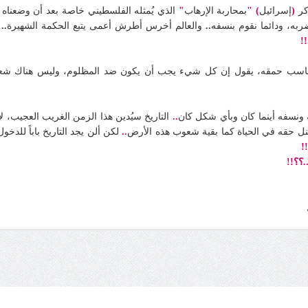
كر
(
إسرائيل
)
"
بمحاربة الإرهاب
"
الذي يُمثله الفلسطيني خاصة بعد أن وضعناه
ضربه، ودائما نقوم بنسفه
..
والعالم أخرس أطرش أعمى يتبع الحكمة الشهيرة
..
..
ق يُناسب حمقه، يقول إن كل شيء يجب أن يكون ضد المظلوم، وليس هناك ش
 ونسفه أينما كان وبأي شكل كان
..
التاريخ سيُدين هذا الزمن الغريب العجيب، ل
ينل حقه في الحياة كما بقية شعوب هذه الأرض
..
لكن ألن يجد التاريخ باباً للدخ
!
.؟؟!!