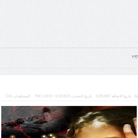
؟!!
ال
تاريخ الاضافة 5/28/2007
تاريخ التحديث 11/18/2023 5:26:01 PM
المشاهدات 7241