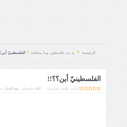
الرئيسية
يد بيد..فلسطين وما يستَجَـد
الفلسطينيّ أين؟
الفلسطينيّ أين؟؟!!
الكاتب:
طلعت سـقيرق
البلد:
فلسطين
نوع العمل:
مق