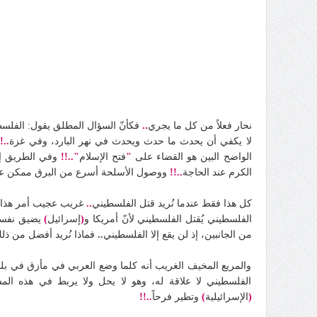
..
نحار فعلاً من كل ما يجري
فكأنّ السؤال المطلق يقول: الفلسطي
لا يكفي أن يحدث ما حدث ويحدث في نهر البارد، وفي غزة
.!!
الواضح البين هو القضاء على
"
فتح الإسلام
"..!!
وفي الطريق إلي
الكرم عند الحاجة
..!!
ووصول الأسلحة أسرع من البرق ممكن عن
كل هذا فقط عندما نُريد قتل الفلسطيني
..
غريب عجيب أمر هذا ا
الفلسطيني يُقتل الفلسطيني لأنّ أمريكا و
(
إسرائيل
)
يضيق نفسهم
من الجانبين، إذ لن يقع إلا الفلسطيني
..
فماذا نُريد أفضل من ذلك أ
والمريع المخيف الغريب أنه كلما وضع العربي في مأزق في بلده
الفلسطيني لا علاقة له، وهو لا يحل ولا يربط في هذه ال
(
الإسرائيلية
)
وتطير فرحاً
..!!