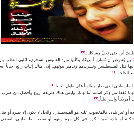
نيّ أين حتى نحلّ مشاكلنا
..؟؟
.
بل يُفترض أن تُسارع أمريكا، وكأنها مارد الفانوس السحري، لتُلبي الطلب ب
ها قتل الفلسطينيين وتشريدهم وتدمير بيوتهم
..
إذن هناك إثبات رائع أحياناً أس
د الحاجة
..!!
لفلسطيني الذي صار مطلوباً على طول الخط
..!!
ا فقط من ذِكر اسمه أمامهما
..
وليس هناك طريقة أروع وأفضل من ضرب الفلس
مريكياً وإسرائيلياً
..؟؟
 أو غير بلده، فالمغضوب عليه هو الفلسطيني، والحل لا يكون إلا بطرد أو قت
مشكلة أو تلك، نُعيد الكرة في كل مرة ونتهم أو نقصد الفلسطيني، لنقضي