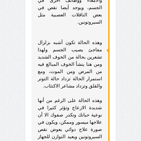
والأمعاء ووظائف اخرى في
الجسم، ويوجد أيضا نقص في
بعض الناقلات العصبية مثل
السيروتونين.
وهذه الحالة تكون أشبه بزلزال
مفاجئ يصيب الجسم ولهذا
تشعرين بحالة من الخوف الشديد
ومن هنا ينشأ الخوف المبالغ فيه
من المرض ومن الموت، ومع
استمرار الحالة تزداد حالة التوتر
والقلق وتزداد مشاعر الاكتئاب.
وهذه الحالة على الرغم من أنها
شديدة الازعاج وتؤثر كثيرا في
نوعية حياتك وتكدر صفوك الا أن
علاجها ميسور وممكن، ويكون في
صورة علاج دوائي يعوض نقص
السيروتونين ويعيد التوازن للجهاز