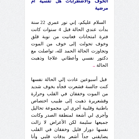
الخوف والاضطرابات هل نفسية أم
مرضية
السلام عليكم، إني نور عمري 22 سنة
بدأت عندي الحالة قبل 4 سنوات كانت
فترة امتحانات فعانيت من نوبة قلق
وخوف تحولت إلى خوف من الموت
وتجاوزت الحالة الحمد لله، تواصلت مع
دكتور نفسي وأعطاني علاجا وذهبت
الحالة
..
قبل أسبوعين عادت إلي الحالة نفسها
كنت جالسة فشعرت فجأه بخوف شديد
من الموت وخفقان في القلب وحرارة
وقشعريرة ذهبت إلى طبيب اختصاص
باطنية وقلبية أجرى لي مجموعة تحاليل
وأجرى لي أشعة لمنطقة الصدر وكانت
جميعها سليمة لكن الأعراض لا زالت
نفسها دورار قليل وخفقان في القلب
يضايقني جداً أشعر بدقات قلبي وأنا