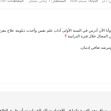
س:
ذكر
الديانة:
مسلم Islam
المستشار:
أ. إيناس مشعل
المشاهدات:
3180
ير وأنا الآن أدرس في السنة الأولى آداب علم نفس وأخذت دبلومة علاج م
؟
ومرشد تعافي إدمان،
ك في سباق معه، العبرة دائما في الاجتهاد وتراكم الخبرات ثم أن طريق الع