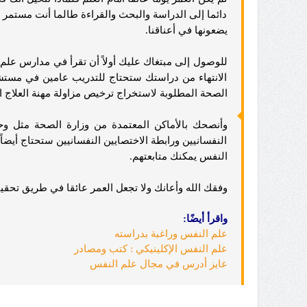
دائما إلى الدراسة والبحث والقراءة طالما أنت مستمر 
يضعونها في أعناقنا.
للوصول إلى مبتغاك عليك أولاً أن تقرأ في مدارس علم
الانتهاء من دراستك ستحتاج للتدريب عامين في مست
الصحة المطلوبة لاستخراج ترخيص مزاولة مهنة العلاج 
وأنصحك بالأماكن المعتمدة من وزارة الصحة مثل وحد
النفسانيين ورابطة الاختصايين النفسانيين ستحتاج أيضاً
النفس يمكنك متابعتهم.
وفقك الله وأعانك ولا تجعل العمر عائقا في طريق تح
واقرأ أيضًا:
علم النفس وراغبة بدراسته
علم النفس الإكلينيكي : كتب ومصادر
عايز أدرس في مجال علم النفس