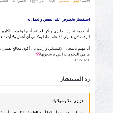
الاسم:
أيمن مصطفى
البلد:
مصر Egypt
العمر:
37
الجن
استفسار بخصوص علم النفس والعمل به
أنا خريج تجارة إنجليزي ولكن لم أعد أحبها وغيرت الكار
الوقت لأن عمري 37 عام، ماذا يمكنني أن أعمل ولا أبتعد عن المجال خلال فترة الدراسة
أنا مهتم بالمجال الإكلينيكي وأرغب بأن أكون معالج نفسي 
ما هي الدبلومات التي ترشحونها
؟؟
31/3/2020
رد المستشار
عزيزي أهلا وسهلا بك.
لم يكن العمر يوماً عائقا أمام العلم فلماذا تتخيل أن