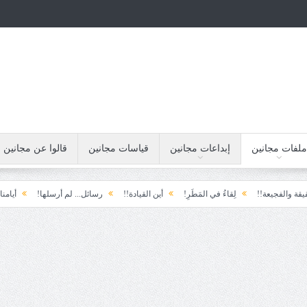
ملفات مجانين
إبداعات مجانين
قياسات مجانين
قالوا عن مجانين
جيعة!!
لِقاءُ في المَطَرِ!
أين القيادة!!
رسائل... لم أرسلها!
أيامنا!!
خ