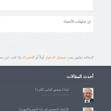
تعليقات الأعضاء
لإضافة تعليق يجب
تسجيل الدخول
أولاً أو
ال
ا
شتراك
إذا كنت غير م
أحدث المقالات
لماذا يعشق الناس الكرة؟
7/13/2026 2:27:26 PM
الإعجاز النفسي في آية النوم والموت2