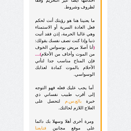
أحكامها أيضًا غير التحريم وفقا
لظروف وشروط.
ما يعنينا هنا هو رؤيتك أنت لحكم
فعل العادة السرية أو الاستمناء
وهي غالبا الحرمة، إذن فقد أتيت
ذنبا وإذا كنت تصف نفسك بقولك:
(
أنا أصلا مريض بوسواس الخوف
من الموت وأخاف من الأحلام
)....
فإن المناخ مناسب جدا لتأتي
الأحلام بالموت كمادة لعذابك
الوسواسي.
أما يجب عليك فعله فهو التوجه
إلى أقرب طبيب نفساني ذي
خبرة
بالع.س.م
لتحصل على
العلاج اللازم لحالتك.
ومرة أخرى أهلا وسهلا بك دائما
على موقع مجانين
فتابعنا