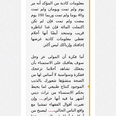
معلومات كاذبة من المؤكد أنه مر
يوم ولم تمت ويومان ولم تمت
و40 يوما ولم تمت وربما 100 يوم
مضت ولم تمت فإن لم تكن
اكتملت المائة فإن غدا لناظره
قريب وستجد أيضًا أنها أحلام
تعطي معلومات كاذبة غرضها
إخافتك وإرباكك ليس أكثر.
أما فكرة أن المولى عز وجل
سوف يعاقبك على الاستمناء بأن
يجعلك تشاهد أحلاما تزعجك
ففكرة وسواسية لا أساس لها من
الصحة منشؤها شعورك بالذنب
الموجود كنتاج طبيعي لما يحيط
بحكم الاستمناء من تراث ديني
أشهر ما فيه أنها حرام
.....
وإن
تغيرت أقوال الفقهاء تمشيا مع
واقع الناس الحالي،
.....
ليصبح من