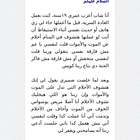
السلام عليكم
أنا شاب أعزب عمري ١٩سنة، كنت بعمل
العادة السرية، قبل ما أعملها جاء لي زي
هاتف أو حديث نفسي أثناء الاستيقاظ أن
أنت لو عملتها هتشوف في المنام أحلام
عن الموت والأموات قلت لنفسي يا عم
مش فارقة نفسي بتقولي وربنا قلت
لنفسي متخفش أو مش فارقة مش فاكر
الحتة دي بتاع ربنا كويس
وبعد لما خلصت ضميري يقول لي إنك
هتشوف الأحلام التي تدل على الموت
والأموات وإن ربنا هو اللي هيخليك
تشوف الأحلام أنا أصلا مريض بوسواس
الخوف من الموت وأخاف من الأحلام
وندمت أني أنا عملت كذا وقلت لنفسي
أني مش هعمل كدا تاني جلست أدعي
ربنا أنه يسامحني ويغفر لي