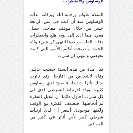
الوساوس والاضطراب
السلام عليكم ورحمة الله وبركاته: بدأت
الوساوس منذ أن كنت في سن الرابعة
عشر من خلال موقف مفاجئ حصل
معي، مما أدى إلى نوبة هلع واضطراب
دقات القلب، وبعدها انتهى كل شيء ولله
الحمد، وأصبحت أتكلم بالأمور التي كانت
تخيفني وانتهى كل شيء،
قبل مدة من هذه السنة حصلت حالتي
وفاة لأشخاص من أقاربنا، وقد تأثرت
بذلك تأثرا شديدا، فأصبح لدي وساوس
كثيرة، وزاد الارتباط الشرطي لدي في
كل شيء، أحاول دائما أن أتقبل الفكرة
ثم أتجاهلها، فتضعف الفكرة مع الوقت
ولكنها موجودة، أشعر أن لدي ارتباط
شرطي كبير لأني أتأثر في كثير من
المواقف
.