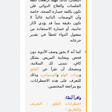
الجلسات والعلاج الدوائي فلن
تكون بكلفة خسارة الصحة، خاصة
وأن الوصفات الذاتية غالباً لا
تكون دقيقة مما قد يؤدي لآثار
جانبية، أو خسارة الاستفادة من
مفعول الدواء لخطأ في تقدير
جرعاته.
كما أنه لا يجوز وصف الأدوية دون
فحص ومعاينة المريض بشكل
كافٍ، نتمنى لك السلامة،
وننصحك أن تقرأ عن
القلق
و
نوبات الهلع
و
الوسواس
، وذلك
للتعرف على هذه الاضطرابات،
مع مراجعة المختصين.
واقرأ أيضًا:
اضطرابات القلق : التعريف
والطريق !