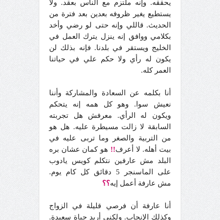
يحققه. وإنه ملتزم مع الناس بعقد. ولا
يستطيع يغير ظروفه بعدين بعد فترة من
الحديث. قاللي وإنه حتى لو رضي وأخد
بكلامي ووافق إنه ينزل يترك العمل في
الخليج ويستقر في بلدنا. فإنه بذلك لن
يكون له رأي ولا حكم علي في حياتنا
العمر كله.
أنا بكلمه عن السعادة والمشاركة وأننا
نعيش سوا. وهو كل همه إنه يتحكم
ويكون له الرأي. معرفش هل تجربته
السابقة لا زالت مسيطرة عليه. هل هو
من التربية والصغر وما تربى عليه في
بيت أهله. لا أعرف
!!
هو كمان عشان بره
البلد مش عارفين نتكلم كويس يادوب
على الماسنجر 5 دقائق كل كام يوم.
مش عارفة أعمل إيه
؟؟
أنا عارفة أن فرصي قليلة في الزواج
وكذلك الإنجاب. ولكني أريد حياة سعيدة.