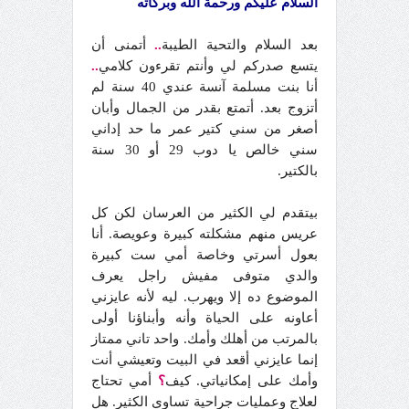
السلام عليكم ورحمة الله وبركاته
بعد السلام والتحية الطيبة
..
أتمنى أن
يتسع صدركم لي وأنتم تقرءون كلامي
..
أنا بنت مسلمة آنسة عندي 40 سنة لم
أتزوج بعد. أتمتع بقدر من الجمال وأبان
أصغر من سني كتير عمر ما حد إداني
سني خالص يا دوب 29 أو 30 سنة
بالكتير.
بيتقدم لي الكثير من العرسان لكن كل
عريس منهم مشكلته كبيرة وعويصة. أنا
بعول أسرتي وخاصة أمي ست كبيرة
والدي متوفى مفيش راجل يعرف
الموضوع ده إلا ويهرب. ليه لأنه عايزني
أعاونه على الحياة وأنه وأبناؤنا أولى
بالمرتب من أهلك وأمك. واحد تاني ممتاز
إنما عايزني أقعد في البيت وتعيشي أنت
وأمك على إمكانياتي. كيف
؟
أمي تحتاج
لعلاج وعمليات جراحية تساوي الكثير. هل