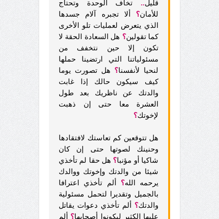
قليل
..
تخاف الوحدة وتحتاج
للأمان
؟
ألا تجبره آلام جسدها
الذي يتعرض لعمليات تلو الأخرى
كما تقولين
؟
هل السعادة الحقة لا
تكون إلا حين نتخفف من
مسئولياتنا التي ارتضينا حملها
لنحيا لأنفسنا
؟
هل تصورت يوما
كيف سيكون حالك إذا غابت
والدتك عن ناظريك بعد طول
العشرة معا حتى إن ذهبت
لإخوتك
؟
هل تتوقعين كم تعاستك لافتقادها
وحنينك لصوتها حتى إن كان
شاكيا أو مؤنبا
؟
هل حقا لم تأخذي
شيئا من والدتك وإخوتك ووالدك
يرحمه الله
؟
ألم تأخذي اعترافا
بالجميل وتقديرا لتحمل مسئولية
والدتك
؟
ألم تأخذي دعوات يقاتل
عليها الكثير ليكونوا أصحابها
؟
ألم