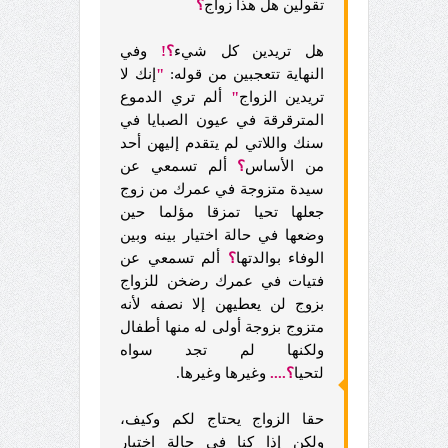
تقولين هل هذا زواج
؟
هل تريدين كل شيء
؟!
وفي
النهاية تتعجبين من قوله:
"
إنك لا
تريدين الزواج
"
ألم تري الدموع
المترقرقة في عيون الصبايا في
سنك واللاتي لم يتقدم إليهن أحد
من الأساس
؟
ألم تسمعي عن
سيدة متزوجة في عمرك من زوج
جعلها تحيا تمزقا مؤلما حين
وضعها في حالة اختيار بينه وبين
الوفاء بوالدتها
؟
ألم تسمعي عن
فتيات في عمرك رضخن للزواج
بزوج لن يعطيهن إلا نصفه لأنه
متزوج بزوجة أولى له منها أطفال
ولكنها لم تجد سواه
لتحيا
؟....
وغيرها وغيرها.
حقا الزواج يحتاج لكم وكيف،
ولكن إذا كنا في حالة اختيار