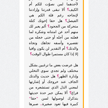
لأحدهما لمن نصوّت للكم أم
الكيف
؟
ألا تبقى قدرتنا وإرادتنا
لإنجاحه رغم قلة الكم هي
الفيصل
؟
هل حقا إخوتك كتلة
متحركة من الجحود
؟
ألم يعبر لك
منهم أحد عن امتنانه وشكره لما
فعلته من أجله أو حتى خجله من
تقصيره وأسفه تجاهك وتجاه
والدتك
؟
أم التقدير لن يكون وافيا
إلا إذا كان مستمرا طوال الوقت
؟
هل عرضت بعض ما ترغبين بشكل
مختلف ولم تجدي سوي التخلي
وإدارة الظهر
؟
هل حديث والدتك
الجاف عند خروجك أو إشارتها
لمعني الذل الذي تستشعره من
فراغ
؟
ألا يمكن جبر حدة حديثها
بتذكرك لوصولها لسن
"
حقا
"
كبيرة فيها تعود صغيرة
..
صبرها