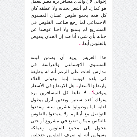
إخواتي لأن والدي مسافر بره مصر بيعمل
هو كمان. لم أشعر بحنانه ولا عطفه كان
كل همه يجمع فلوس عشان المستوى
الاجتماعي لما رجع ضاعت الفلوس في
المشاريع لم يتمتع ولا احنا عوضنا عن
حنانه بأي شيء أنا ضد إن الحنان يتعوض
بالفلوس أبدا
...
هذا العريس يريد أن يضمن لبنته
المستوى الاجتماعي والدراسة في
مدارس لغات على الرغم أنه له وظيفة
في بلده كويسة إنما بيقولي الغلاء
وارتفاع الأسعار
..
هل الارتفاع في الأسعار
يتوقف
؟..
لا طبعا كل المسافرين بره
يقولك أقعد سنتين وبعدين أنزل بيطول
لغاية لما يوصولوا عشرين سنة ويفقدوا
التواصل مع أبنائهم ولا يتمتعوا بالفلوس
بالعكس ممكن تضيع في مشروع أو حتى
يتحول إلى مجمع للفلوس ويتملكه
وسواس أنه لو صرف الفلوس حتخلص