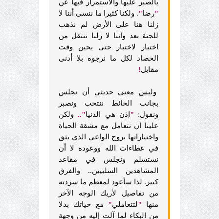
بالصبر عليها والاستمرار فيها عن
"
رضا
"
. ولكنا كثيرا ما ننسى أننا لا
زلنا هنا على الأرض لم نذهب
للجنة بعد وأننا لا زلنا ننتقل من
اختبار لاختبار حتى يحين وقت
الحصاد لكل ما نرجوه بلا أدنى
مقابل
!
وليس معنى حديثي أن نجلس
بجانب الحائط ننتحب ونصبر
ونقول:
"
إذن هي الدنيا
"..
ولكن
علينا أن نتعامل مع مشقة الحياة
واختباراتها بروح الواعي الذي يثق
في عطاءات الله ووعوده لا أن
نستسلم ونجلس في مقاعد
المشاهدين السلبيين.. والفرق
كبير. لذا سأعود لمعظم ما سردته
من تفاصيل لأريك الوجه الآخر
منها
"
لتتعاملي
"
مع حياتك بدلا
من البكاء لما آلت إليه من وجهة