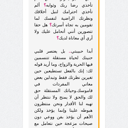
تأخذي رضا ربك وثوابه
؟
ألم
تأخذي احترامك لنبل أخلاقك
ونظرتك الراضية لنفسك لما
تقومين به تجاه أسرتك
؟
هل حقا
تتصورين أنني أتحامل عليك ولا
أري أي معاناة لديك
؟
أبدا حبيبتي
..
بل يعتصر قلبي
حنينك لحياة مستقلة تتنسمين
فيها الحرية والزواج، وما أريد قوله
لك: إنك بالفعل تستطيعين حين
تغيرين نظرتك فقط وتبدلين بعض
معاني المفردات في
قاموسك.وحياتك المستقلة حق
لك والحق لا يمنح ولا ننتظر أن
تهبه لنا الأقدار ونحن منتظرون
هبوطه علينا وإنما يؤخذ ولكن
الأهم أن يؤخذ بفن ووعي دون
صيحات مزعجة حين نتعامل مع