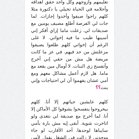
تعليمهم وأزوجهم وكل واحد حقق أهدافه
وأحلامه في الحياة تخيلي يا دكتورة مثلا
كلهم راحوا صيفوا وأخدوا إجازات. لما
جات لي الفرصة أطلع مصيف يومين مع
صديقات لي. زعلت ماما إزاي أفكر إني
أسيبها طيب ما فيه إخواتي. لا على
الرغم أن إخواتي كلهم طلعوا يصيفوا
مزعلتش من حد فيهم. في عز ما كانت
مريضة هل مش من حقي إني أخرج
وأتفسح زي البنات. لا أومال مين يقعد مع
ماما. هل لازم أعمل مشاكل معهم ومع
أمي عشان يفهموا أن لي احتياجات وإني
بنت
؟؟
كلهم عايشين حياتهم إلا أنا. كلهم
بيخروجوا يتفسحوا يشوفوا كل الأماكن إلا
أنا. لما أخرج مع صديقة لي نتغدى ولو
اتاخرت شوية. أبقى إيه مش بارة بأمي
سايباها لوحدها. أحد الأقارب لو جاء
ووجدني لا زالت في الشغل يقول لأمي