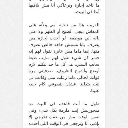
ما تاخد إجازة وترعاكي أنا مش بلاقيها
أبدا في البيت.
القريب هذا من ناحية أمي ولأنه على
المعاش بيجي الصبح أو الظهر ولا على
باله إني موظفة. لو أخدت إجازة مين
يصرف. بابا مسبش حاجة خالص نصرف
منها. إنما ماما مش عايزة تقول لهم إنه
خسر كل شيء تقول لهم سايب طبعا
سايب الستر
..
هل كل ما حد يتكلم لازم
أوضح وأشرح الظروف. صدقيني مرة
قولت لخالي ماما زعلت مني وقالت لي
إنت بتذلينا عشان بتصرفي كام جنيه
علينا.
طول ما أنت قاعدة في البيت ده
متجوزتيش إنت ملزمة بكل شيء وفي
نفس الوقت مش من حقك تخرجي إلا
بإذني أنا وترجعي في الوقت اللي أحدده