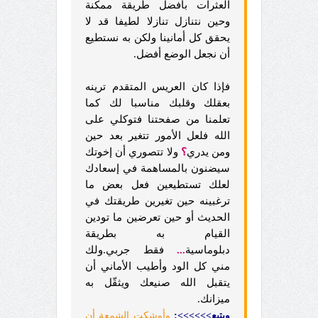
العثرات بأفضل طريقة ممكنة
وحين نتنازل تنازلا لطيفا قد لا
يحقق كل أمانينا ولكن به نستطيع
أن نجعل الوضع أفضل.
فإذا كان العريس المتقدم ترينه
بعقلك وقلبك مناسبا لك كما
تعلمنا من صفحتنا فتوكلي على
الله فلعل الأمور تتغير بعد حين
ومن يدري
؟
ولا تتصوري أن إخوتك
سيضنون بالمساهمة في إسعادك
لعلك تستطيعين فعل بعض ما
ترغبينه حين تغيرين طريقتك في
الحديث أو حين تعرضين ما تودين
القيام به بطريقة
دبلوماسية
...
فقط جربي.ولك
مني كل الود وأطيب الأماني أن
يتقبل الله صنيعك ويثقّل به
ميزانك.
ويتبع>>>>>>:
وأوشكت الشمعة أن