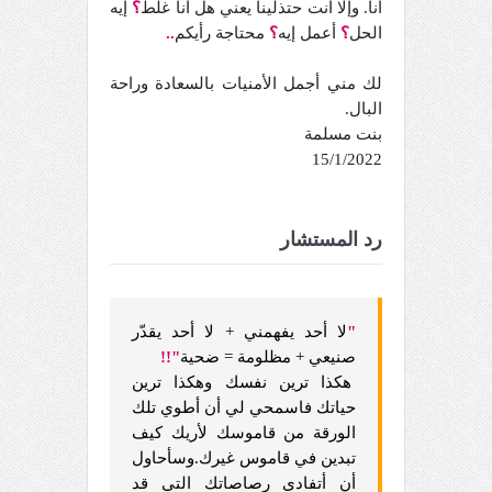
أنا. وإلا أنت حتذلينا يعني هل أنا غلط
؟
إيه
الحل
؟
أعمل إيه
؟
محتاجة رأيكم
..
لك مني أجمل الأمنيات بالسعادة وراحة
البال.
بنت مسلمة
15/1/2022
رد المستشار
"
لا أحد يفهمني + لا أحد يقدّر
صنيعي + مظلومة = ضحية
"!!
هكذا ترين نفسك وهكذا ترين
حياتك فاسمحي لي أن أطوي تلك
الورقة من قاموسك لأريك كيف
تبدين في قاموس غيرك.وسأحاول
أن أتفادى رصاصاتك التي قد