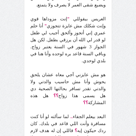
ويضيع شقى العمر لا يصرف ولا يتمتع.
العريس بيقوللي
"
إنت مزوداها قوي
وإنت شكلك مش عايزة تتجوزي
"
أنا حلم
عمري إني أتجوز وألحق أجيب لي طفل
لو قدر لي الله أن يرزقي بطفل. لكن هل
الجواز 3 شهور في السنة يعتبر زواج.
وباقي السنة قاعد بره لوحده وأنا هنا في
بلدي لوحدي.
هو مش عايزني آجي معاه عشان يلحق
يحوش وأنا مش حاسيب والدتي ولا
والدتي تقدر تسافر بحالتها الصحية دي
هل يسمى هذا زواج
؟؟
هل هذه
المشاركة
؟؟
البعد بيعلم الجفاء
..
لما سألته لو أنا كنت
مسافرة وأنت اللي قاعد في بلدك. كان
ردك حيكون إيه
؟
قاللي إن له هدف لازم