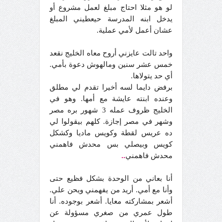
لو هو مثلا احتاج مبلغ لعمل مشروع أو
يدخل ابنه المدرسة حيعطيني المبلغ
عشان أعمل لأمي عملية.
واحد تالت عايزني أروح معاه الخليج نقعد
خمس عشر سنين ومالهوش دعوة بأمي.
أي حد يتولاها.
برفض دايما لسه أخيرا تقدم لي مطلق
وعنده ابنته عايشة مع أمها. وهو في
الخليج ظروف عمله 3 شهور بره مصر
وشهر في مصر إجازة. كلهم بيقولوا لي
ده عريس لقطة وكويس ماديا وكشكل
كويس وبيصلي بس محدش فاهمني
محدش فاهمني
..
أنا بعاني من الوحدة بشكل فظيع حتى
وأنا مع أمي. أريد من يفهمني ويحن علي.
أشعر بمشاركته معايا. أشعر بوجوده. أنا
طول عمري من صغري مسؤولة عن