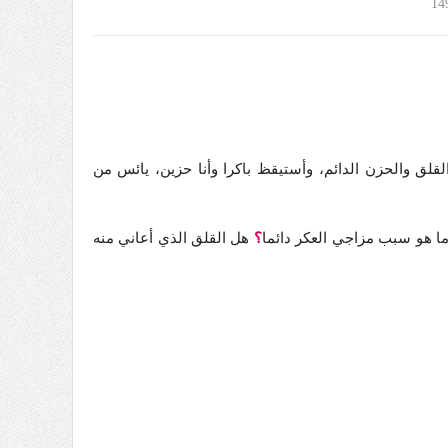
14
 للهروب من القلق والحزن الدائم، وأستيقظ باكرا وأنا حزين، يائس من
؟
هل القلق الذي أعاني منه