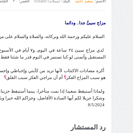
الاسم:
سعيد أحمد
البلد:
أيسلاندا Iceland
العمر:
٣٠
الجن
مزاج سيئٌ جدا.. ودائما
السلام عليكم ورحمة الله وبركاته، والصلاة والسلام على م
لدي مزاج سيئ ٢٤ ساع
المستقبل وأتمنى لو كنا نستمر في النوم قدر ما شئنا فقط 
أكره مضادات الاكتئاب لأنها تزيد من كآبتي وإحباطي وإحساسي بالفراغ، لكنني أتحس
هو سبب المزاج العكر
؟
أم أن مزاجي العكر سبب القلق
؟
ولماذا أستيقظ سعيدا إذا نمت متأخرا، بينما أستيقظ حزينا 
وشكرا جزيلا لكم أيها السادة الأفاضل، وجزاكم الله خيرا وب
8/5/2024
رد المستشار