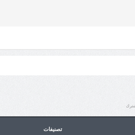
شترك
تصنيفات