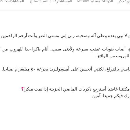
س:
ذكر
الديانة:
مسلم Muslim
المستشار:
أ.د السيد صالح
المشاهدات:
99
ن لا نبي بعده وعلى آله وصحبه، ربي إني مسني الضر وأنت أرحم الراحمين
ة في اليوم، و٧ أيام في الأسبوع، أصاب بنوبات غضب بسرعة ولأدنى سبب، أنام باكرا جدا
للهروب من الواقع.
ن على أميسولبريد بجرعة ٥٠ ميليغرام صباحا. ما هو سبب مزاجي العكر دائما
مكتئبا غاضبا أسترجع ذكريات الماضي الحزينة إذا نمت مبكرا
؟
ارك فيكم جميعا. آمين