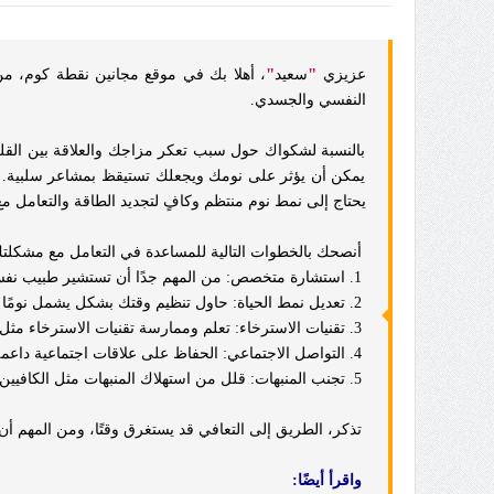
"
"
عزيزي
سعيد
، أهلا بك في موقع مجانين نقطة كوم، من
النفسي والجسدي.
بالنسبة لشكواك حول سبب تعكر مزاجك والعلاقة بين القلق وا
يمكن أن يؤثر على نومك ويجعلك تستيقظ بمشاعر سلبية. بالن
يحتاج إلى نمط نوم منتظم وكافٍ لتجديد الطاقة والتعامل 
أنصحك بالخطوات التالية للمساعدة في التعامل مع مشكلتك
1. استشارة متخصص: من المهم جدًا أن تستشير طبيب نفساني متخصص لتقييم حالتك بشكل دقيق ووضع خطة علاج مناسبة. قد يشمل العلاج النفسي
2. تعديل نمط الحياة: حاول تنظيم وقتك بشكل يشمل نومًا كافيًا ومنتظمًا
3. تقنيات الاسترخاء: تعلم وممارسة تقنيات الاسترخاء مثل التنفس العميق، التأمل يمكن أن تساعد في تقليل القلق وتحسين المزاج.
4. التواصل الاجتماعي: الحفاظ على علاقات اجتماعية داعمة ومشاركة مشاعرك مع الأصدقاء والعائلة يمكن أن يوفر الدعم العاطفي الذي تحتاجه.
5. تجنب المنبهات: قلل من استهلاك المنبهات مثل الكافيين والنيكوتين، خاصة قبل النوم.
تذكر، الطريق إلى التعافي قد يستغرق وقتًا، ومن المهم أن
واقرأ أيضًا: