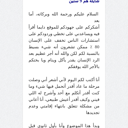
شايلة هم 9 سنين
السلام عليكم ورحمة الله وبركاته، أما
بعد
أشكركم على جهودكم للموقع دايما أقرأ
فيه ويساعدني على تخطي وردودكم على
استشارات الناس تخفف على الإنسان
80 ٪ ممكن تشعرون أنه شيء بسيط
بالنسبة لكم لكن والله أنه أجر عظيم بعد
الرد الإنسان يقدر يأكل وينام ويا بختكم
بالأجر الله يوفقكم
أنا أكتب لكم اليوم لأني أشعر أني وصلت
مرحلة ما عاد أقدر أتحمل فيها شيء وما
كنت أقدر أتكلم مع أحد وأشرح له اللي
فيني وكيف أقدر أعيش طبيعي، أنا أعاني
من مشكلة تتعلق بانتهاء إقامتي وعدم
تجديدها
وبدأ هذا الموضوع وأنا بأول ثانوي قبل