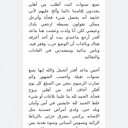
تسع سنوات كنت أطلب من أهلي
يجددون إقامتنا دائما وألح عليهم لأني
خايفة أنه يحصل شيء فجأة وأترحل
ممكن تقولون بسيطة ارجعي بلدك
وعيشي لكن أنا ولدت وعشت هنا ماعد
أقدر أرجع ماعندي بيت أو أحد أعرفه
هناك وبالذات أن الوضع حرب وفقر فيه،
وناس بدائية ومتشددين في العادات
والتقاليد
أحس ماعد أقدر أتحمل والله إنها تسع
سنوات ثقيلة وأحسب الشهور وكم
صارت الرسوم بنجن من المبلغ كل يوم
أفكر أخاف أحد من أهلي يروح
فجأة، الحمد لله ما علينا بلاغات أو شيء
غلط الحمد لله عايشين في أمن وأمان
وبلد خير، ولدي أمراض جسدية مثل
الإصابه بركبتي بتمزق جزئي بالرباط
الركبة وتسوس أسناني وسوء تغذية بس