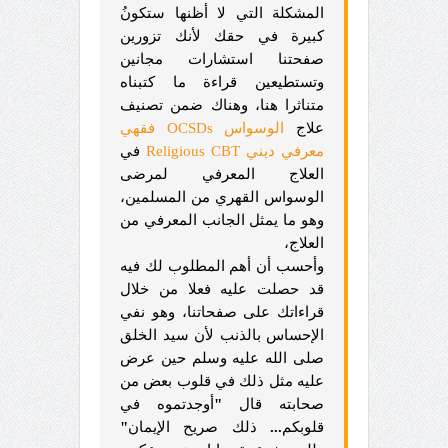
المشكلة التي لا أظنها ستكونُ
كبيرة في حقك لأنك تزورين
صفحتنا استشارات مجانين
وتستطيعين قراءة ما كتبناه
متناثرا هنا، وهناك ضمن تصنيف
علاج
الوسواس OCSDs فقهي
معرفي ديني Religious CBT
في
العلاج المعرفي لمرضى
الوسواس القهري من المسلمين،
وهو ما يمثل الجانب المعرفي من
العلاج،
وأحسب أن أهم المطلوب لك فيه
قد حصلت عليه فعلا من خلال
قراءاتك على صفحاتنا، وهو نفي
الإحساس بالذنب لأن سيد الخلق
صلى الله عليه وسلم حين عرض
عليه مثل ذلك في قلوب بعض من
صحابته قال
"
أوجدتموه في
قلوبكم
...
ذلك صريح الإيمان
"