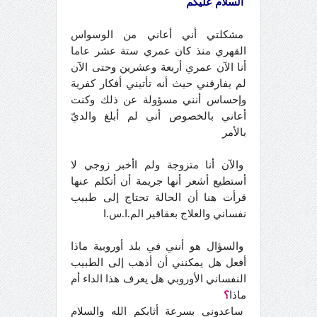
السلام عليكم
مشكلتي أني أعاني من الوسواس
القهري منذ كان عمري ستة عشر عاما
أنا الآن عمري أربعة وعشرين وحتى الآن
لم يفارقني حيث أنه تأتيني أفكار كفرية
وإحساس أنني مسؤولة عن ذلك وكنت
أعاني بالخصوص أني لم أبلغ والديّ
بالأمر
والآن أنا متزوجة ولم اأخبر زوجي لا
أستطيع أشعر أنها جريمة أن أتكلم عنها
قرأت هنا أن الحالة تحتاج إلى طبيب
نفساني والعلاج بعقاقير الم.ا.س.ا
والسؤال هو أنني في بلد أوروبية ماذا
أفعل هل يمكنني أن أذهب إلى الطبيب
النفساني الأوروبي هل يعرف هذا الداء أم
ماذا
؟
ساعدوني بسرعة أثابكم الله والسلام