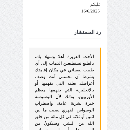
عليكم
16/6/2025
رد المستشار
الأخت العزيزة أهلا وسهلا بك،
بالطبع تستطيعين الذهاب إلى أي
طبيب نفساني في مكان إقامتك
بشرط أن تحسني أنت وصف
أعراضك بغلته التي يفهمها أو
بالإنجليزية التي يفهمها معظم
الأوربيين، وذلك لأن الوسوسة
خبرة بشرية عامة، واضطراب
الوسواس القهري يصيب ما بين
اثنين أو ثلاثة في كل مائة من خلق
الله من البشر، وسيكونُ من
السهل على أي طبيب نفساني