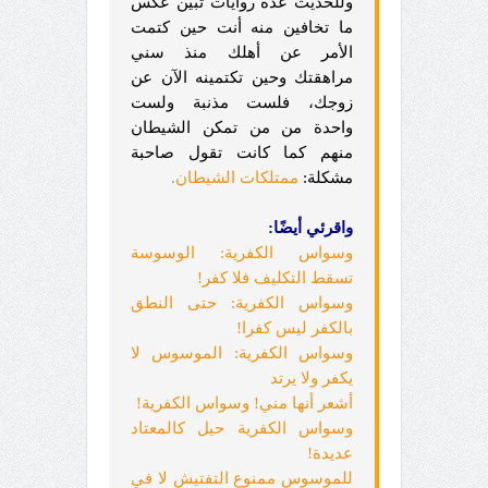
وللحديث عدة روايات تبين عكس
ما تخافين منه أنت حين كتمت
الأمر عن أهلك منذ سني
مراهقتك وحين تكتمينه الآن عن
زوجك، فلست مذنبة ولست
واحدة من من تمكن الشيطان
منهم كما كانت تقول صاحبة
مشكلة:
ممتلكات الشيطان
.
واقرئي أيضًا:
وسواس الكفرية: الوسوسة
تسقط التكليف فلا كفر!
وسواس الكفرية: حتى النطق
بالكفر ليس كفرا!
وسواس الكفرية: الموسوس لا
يكفر ولا يرتد
أشعر أنها مني! وسواس الكفرية!
وسواس الكفرية حيل كالمعتاد
عديدة!
للموسوس ممنوع التفتيش لا في