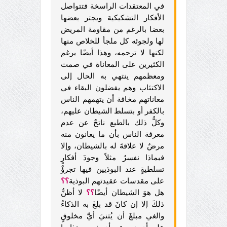
في المعتقدات الراسخة فتتواصل
الأفكار التشكيكية ويجتر بعضها
بعضا بالرغم من مقاومة المريض
لها ولجوئه كل ملجأ للخلاص منها
لكنها لا ترحمه، وهذا أيضًا يرغم
الكثيرين على المعاناة في صمت
ومعظمهم ينتهي به الحال إلى
الاكتئاب وهم يفضلون البقاء في
معاناتهم مخافة أن يتهمهم الناس
بالكفر أو بتسلط الشيطان عليهم،
وكلُّ ذلك بالطبع ناتجٌ عن عدم
معرفة الناس بأن ما يعانون منه
مرضٌ لا علاقةَ له بالشيطان، وإلا
فبماذا نفسرُ مثلاً وجودَ أفكارٍ
تسلطيةٍ عند البوذيين فيها تجرؤٌ
على مقدسات عقيدتهم البوذية
؟؟
هل هوَ الشيطان أيضًا
؟؟
لا أظنُّ
ذلكَ إلا إن كانَ قد بلغَ به الذكاءُ
والغي مبلغَ أن يُثنيَ أيَّ مخلوقٍ