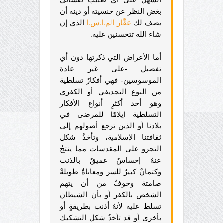
بغض النظر عن جنسيته أو دينه أن
يصف لك
عقَّار الم.ا.س.ا
الذي إن
شاء الله تتحسنين عليه.
أما الأعراض التي ذكرتها دون أي
تفصيل -على غير عادة
الموسوسين- فهي أفكارٌ تسلطية
من النوع التجديفي أو الكفري
وهو أحد أكثرِ أنواع الأفكار
التسلطية إيلامًا للمرضى في
بلادنا أو الذين ترجع أصولهم إلى
ثقافتنا الإسلامية، وتأخذُ شكل
التجرؤ على المقدسات مما ينتجُ
عنهُ إحساسٌ عميقٌ بالذنب
وكتمانٌ كبيرٌ للسر ومعاناةٌ طويلةٌ
صامتة وخوفٌ من أن يتهم
الشخص بالكفر أو بأن الشيطان
تسلط عليه لأنهُ أذنب بطريقةٍ أو
بأخرى أو قد تأخذُ شكل التشكيك