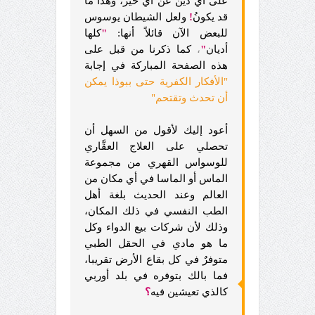
على أي دين عن أي خير، وهذا ما
قد يكونُ
!
ولعل الشيطان يوسوس
للبعض الآن قائلاً أنها:
"
كلها
أديان
"
،
كما ذكرنا من قبل على
هذه الصفحة المباركة في إجابة
"الأفكار الكفرية حتى ببوذا يمكن
أن تحدث وتقتحم"
أعود إليك لأقول من السهل أن
تحصلي على العلاج العقَّاري
للوسواس القهري من مجموعة
الماس أو الماسا في أي مكان من
العالم وعند الحديث بلغة أهل
الطب النفسي في ذلك المكان،
وذلك لأن شركات بيع الدواء وكل
ما هو مادي في الحقل الطبي
متوفرٌ في كل بقاع الأرض تقريبا،
فما بالك بتوفره في بلد أوربي
كالذي تعيشين فيه
؟