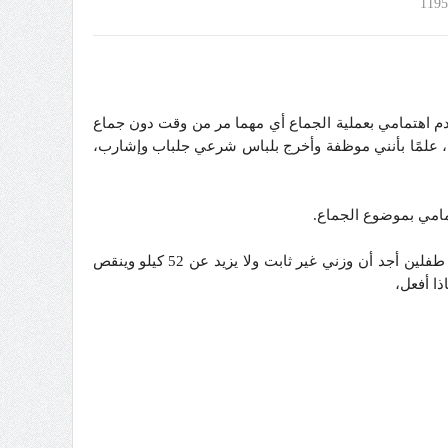
1195
ونصف، أعاني من مشكلة وهي عدم اهتمامي بعملية الجماع أي مهما مر من وقت دون جماع
، علمًا بأنني موظفة وأخرج بلباس شرعي جلباب وإشارب،
امي بموضوع الجماع.
كذلك لي مشكلة أخرى هي أنني قبل زواجي كان وزني لا يزيد عن 54 كيلو ولا ينقص عن 52 كيلو، والآن وبعد زواجي وبعد أن أنجبت طفلين أجد أن وزني غير ثابت ولا يزيد عن 52 كيلو وينقص
ذا أفعل،