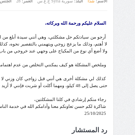
الاسم:
شذا
البلد:
سورية Syria ج.ع.س
العمر:
28
الجنس
السلام عليكم ورحمة الله وبركاته،
لا أهتم، وذلك ما يزعج زوجي ويتهمني بالتقصير نحوه، ك
ولا أضع أي نوع من المكياج على وجهي عند خروجي من باب 
وملخص المشكلة هو كيف يمكنني التخلص من عدم اهتمامي
حتى يصل إلى 48 كيلو، ومهما أكلت أو شربت فإنني لا أزيد في الوزن، وزوجي يرغب في أن أكون بالعامية
رجاء منكم إرشادي في كلتا المشكلتين،
شاكرة لكم حسن تعاونكم معنا وأدامكم الله في خدمة النا
25/10/2025
رد المستشار