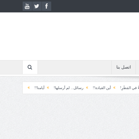
اتصل بنا
ِ!
أين القيادة!!
رسائل... لم أرسلها!
أيامنا!!
خيبة الأمل.... الأولى!
خ