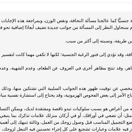
جنسيًّا كما عالجنا مسألة النحافة، ونقص الوزن، وبمراجعة هذه الإجابات
وم سنحاول النظر إلى المسألة من جوانب جديدة تضيف أبعادًا إضافية نحو فائ
من طريقة، ونسبته إلى أكثر من سبب.
فة، وقد تؤدي إلى فتور الرغبة الجنسية؛ لكنها لا تكفي مهما كانت لتفسير
هر، وقد تنتج مظاهر أخرى في العزوف عن الطعام، وعدم الشهية، وعدم ان
شخصي عن توقيت ظهور هذه الجوانب السلبية التي تشتكين منها، وذلك أي
تاج الأمر إلى بعض الفحوص الهرمونية، وقد يحتاج إلى استشارة نفسية مبا
ه من أعراض هو بسبب سلوكيات تبدو ناقصة ومفتقدة لديك، ويمكن اكتسابها ب
، مثل: أن تضعي في أوراقك، أو في أركان منزلك علامات تذكرك بما ينبغ
التجميل المناسب قبل وصول زوجك من العمل، وثالثة تنبهك إلى أهمية ش
ز فيه علامات وعبارات تشجيع على كل إجراء تحسنين فيه التبعل لزوجك، أو 