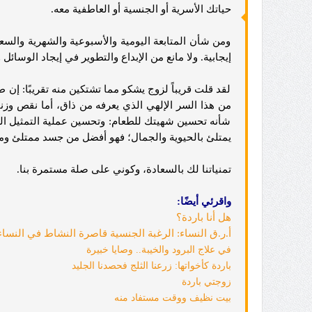
حياتك الأسرية أو الجنسية أو العاطفية معه.
ومن شأن المتابعة اليومية والأسبوعية والشهرية والسع
إيجابية. ولا مانع من الإبداع والتطوير في إيجاد الوسائل و
لقد قلت قريباً لزوج يشكو مما تشتكين منه تقريبًا: إ
من هذا السر الإلهي الذي يعرفه من ذاق، أما نقص وزنك
شأنه تحسين شهيتك للطعام: وتحسين عملية التمثيل الغذ
يمتلئ بالحيوية والجمال؛ فهو أفضل من جسد ممتلئ وم
تمنياتنا لك بالسعادة، وكوني على صلة مستمرة بنا.
واقرئي أيضًا:
هل أنا باردة؟
أ.ر.ق النساء: الرغبة الجنسية قاصرة النشاط في النساء
في علاج البرود والخيبة.. وصايا خبيرة
باردة كأخواتها: زرعنا الثلج فحصدنا الجليد
زوجتي باردة
بيت نظيف ووقت مستفاد منه