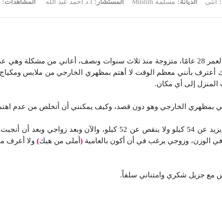
:
أنثى
الديانة:
مسلمة Muslim
المستشار:
أ.د أحمد عبد الله
المشاهدات:
أرجو من سيادتكم حل مشكلتي، وهي أنني سيدة أبلغ من العمر 28 عامًا، متزوجة منذ ثلاث سنوات 
ذلك أعترف بأنني معظم الوقت لا أهتم بمظهري الخارجي من ملابس ومكياج
المنزل إلى أي مكان.
 بمظهري الخارجي وهو دون قصد، وكيف يمكنني أن أتخلص من عدم اهتم
(
أملى من هيك
)
ولا أعرف ما
س مع جزيل شكري وامتناني سلفاً.