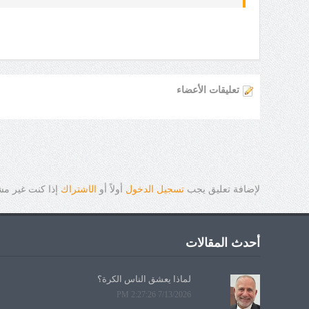
تعليقات الأعضاء
لإضافة تعليق يجب
تسجيل الدخول
أولاً أو
ال
ا
شتراك
إذا كنت غير م
أحدث المقالات
لماذا يعشق الناس الكرة؟
7/13/2026 2:27:26 PM