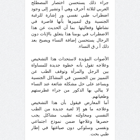
جراء ذلك يستحسن اختصار المصطلح
العربي لثلاثة أحرف وهي أ وتشير إلى وجود
اضطراب طبي نفسي ور إشارة للرغبة
الجنسية وق لتمييزها بأنها قاصرة في
نشاطها وفعاليتها. بما أن الحديث عن هذا
الاضطراب في يومنا هذا يتعلق بالإناث دون
الرجال يستحسن إضافة النساء ويصبح بعد
ذلك أ.ر.ق النساء.
الأصوات المؤيدة لاستحداث هذا التشخيص
وعلاجه تقول بأنه خطوة جديدة للمساواة
بين الرجل والمرأة وتوقف الطب عن
التمييز بين الجنسين في المشاكل الجنسية
ويساعد على حل مشكلة شائعة عند النساء
لا يبالي بها الذكور من جراء غطرستهم
وطغيانهم.
أما المعارض فيقول بأن هذا التشخيص
وعلاجه ما هو إلا لعبة جديدة من الطب
النفسي ومحاولته تطبيب مشاكل يجب
حصرها وعلاجها ضمن نموذج اجتماعي
ونفسي وسلوكي دون صياغتها في إطار
طبي بحت.