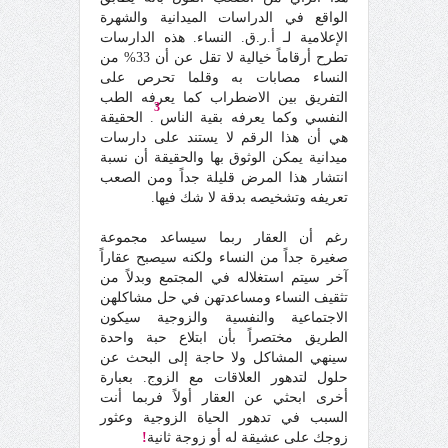
الواقع في الدراسات الميدانية والشهرة
الإعلامية لـ أ.ر.ق. النساء. هذه الدارسات
تطرح أرقاماً خيالية لا تقل عن أن 33% من
النساء مصابات به وقلما تحرص على
التفريق بين الاضطراب كما يعرفه الطب
3
النفسي وكما يعرفه بقية الناس
. الحقيقة
هي أن هذا الرقم لا يستند على دارسات
ميدانية يمكن الوثوق بها والحقيقة أن نسبة
انتشار هذا المرض قليلة جداً ومن الصعب
تعريفه وتشخيصه بدقة لا شك فيها.
رغم أن العقار ربما سيساعد مجموعة
صغيرة جداً من النساء ولكنه سيصبح عقاراً
آخر سيتم استغلاله في المجتمع وبدلاً من
تثقيف النساء ومساعدتهن في حل مشاكلهن
الاجتماعية والنفسية والزوجية سيكون
الطريق مختصراً بأن ابتلاع حبة واحدة
سينهي المشاكل ولا حاجة إلى البحث عن
حلول لتدهور العلاقات مع الزوج. بعبارة
أخرى ابحثي عن العقار أولاً فربما أنت
السبب في تدهور الحياة الزوجية وعثور
زوجك على عشيقة له أو زوجة ثانية
!