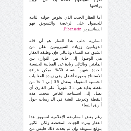
يرافقها.
أما العقار الجديد الذي يخوض جولته الثانية
للحصول على الرخصة والتسويق فهو
الفيبانسرين
Fibanserin
.
النظرية خلف هذا العقار هو أن قلة
الدوبامين وزيادة السيروتنين تقلل من
الشبق عند النساء وبالتالي فإن وظيفة العقار
هي الوصول إلى حالة من التوازن بين
المادتين وبالتالي زيادة عدد الفعالية الجنسية
الجيدة شهرياً بنسبة 50%. يمكن قراءة
الاستنتاج بصورة أفضل وهي زيادة الفعاليات
الجنسية المقبولة بمعدل 0.5 إلى 1 % من
نقطة بداية هي 2-3 شهرياً. على القارئ أن
يصل إلى استنتاجه الخاص بتحديد هذه
النقطة وتعريف العتبة في الدارسات حول
أ.ر.ق النساء.
رغم بعض المعارضة الإعلامية لتسويق هذا
العقار وتردد الجهات المختصة ولكن الكثير
يتوقع تسويقه وإن لم يحدث ذلك فليس من