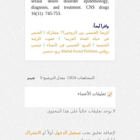
sexual desire disorder epidemiology,
diagnosis, and treatment. CNS drugs
16(11): 745-753.
واقرأ أيضاً:
الرضا الجنسي بين الزوجين؟؟ مشاركة
/
الجنس
في حياة الفتاة العربية!
/
خفوت الرغبة
الجنسية
/
البرود الجنسي في النساء
/
جنسي
زواجي Marital Sexual Problems برود جنسي
المشاهدات 13634 معدل الترشيح 0
تقييم
تعليقات الأعضاء
لا يوجد تعليقات حالياً على هذا المحتوى
لإضافة تعليق يجب
تسجيل الدخول
أولاً أو
الاشتراك
إذا كنت غير مشترك