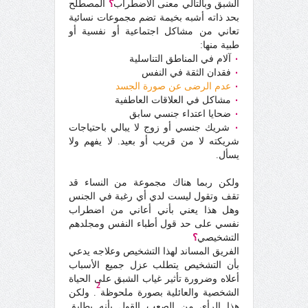
الشبق وبالتالي معنى الاضطراب
؟
المصطلح
بحد ذاته أشبه بخيمة تضم مجموعات نسائية
تعاني من مشاكل اجتماعية أو نفسية أو
طبية منها:
٠
آلام في المناطق التناسلية
٠
فقدان الثقة في النفس
٠
عدم الرضى عن صورة الجسد
٠
مشاكل في العلاقات العاطفية
٠
ضحايا اعتداء جنسي سابق
٠
شريك جنسي أو زوج لا يبالي باحتياجات
شريكته لا من قريب أو بعيد. لا يفهم ولا
يسأل.
ولكن ربما هناك مجموعة من النساء قد
تقف وتقول ليست لدي أي رغبة في الجنس
وهل هذا يعني بأني أعاني من اضطراب
نفسي على حد قول أطباء النفس ومجلدهم
التشخيصي
؟
الفريق المساند لهذا التشخيص وعلاجه يدعي
بأن التشخيص يتطلب عزل جميع الأسباب
أعلاه وضرورة تأثير غياب الشبق على الحياة
2
الشخصية والعائلية بصورة ملحوظة
. ولكن
هذا الرأي من الصعب القول بأنه يطابق