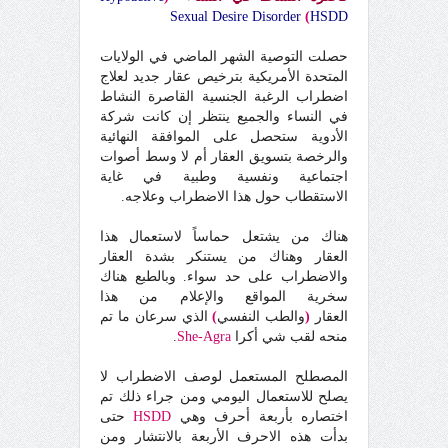
Sexual Desire Disorder
(
HSDD
حصلت التوصية الشهر الماضي في الولايات
المتحدة الأمريكية بترخيص عقار جديد لعلاج
اضطراب الرغبة الجنسية القاصرة النشاط
في النساء والجميع ينتظر إن كانت شركة
الأدوية ستحصل على الموافقة النهائية
والرخصة بتسويق العقار أم لا وسط أصوات
اجتماعية ونفسية وطبية في غاية
الاستقطاب حول هذا الاضطراب وعلاجه.
هناك من يشتعل حماساً لاستعمال هذا
العقار وهناك من يستنكر بشدة العقار
والاضطراب على حد سواء. وبالطبع هناك
سخرية المواقع والإعلام من هذا
العقار
(
والطب النفسي
)
الذي سرعان ما تم
منحه لقب شي أكرا
She-Agra
.
المصطلح المستعمل لوصف الاضطراب لا
يصلح للاستعمال اليومي ومن جراء ذلك تم
اختصاره بأربعة أحرف وهي
HSDD
حتى
بدأت هذه الاحرف الأربعة بالانتشار ومن