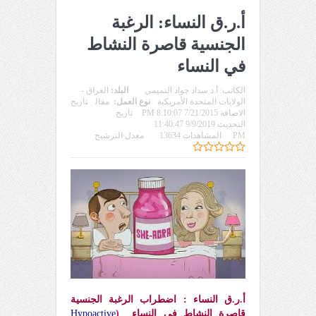
أ.ر.ق النساء: الرغبة
الجنسية قاصرة النشاط
في النساء
الكاتب:
أ.د سداد جواد التميمي
البلد:
العراق -
الولايات المتحدة الأمريكية
نوع العمل:
مقال
تاريخ
الاضافة 7/21/2015 8:10:07 PM
تاريخ
التحديث 9/9/2019 11:40:47
PM
المشاهدات 13634
معدل الترشيح
أ.ر.ق النساء : اضطراب الرغبة الجنسية
قاصرة النشاط في النساء
(
Hypoactive