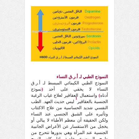
النموذج الطبي لـ أ.ر.ق النساء
النموذج الطبي الكيمائي المبسط لـ أ.ر.ق
النساء لا يخفي على أحد
(
نموذج
أدناه
)
واستعمال العقاقير لعلاج غياب الرغبة
1
الجنسية بالعقاقير
ليس حديث العهد. الطب
النفسي شديد الحساسية من علاج الاكتئاب
وتأثيره على الشبق الجنسي عند النساء
ولكن الحقيقة أن معظم الأطباء لا يبالي أو
يخجل من الاستفسار عن الأعراض الجانبية
الجنسية عند المرأة وهي بدورها تتحرج من
طرح الموضوع خاصة إذا كان الزوج