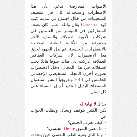
الأصوات المعارضة تدعي بأن هذا
الاضطراب واستحداثه كان في منتصف
التسعينيات من خلال اجتماع في مدينة كيب
كود
Cape Cod
يقال والله أعلم، كان نصف
المشاركين في المؤتمر من العاملين في
شركات الأدوية العملاقة والنصف الآخر
مجموعة من الأقلية الطبية المختصة
بالاضطرابات الجنسية. تم بذل الجهود لخلق
هذا الاضطراب لأن شركات العقاقير
العملاقة أدركت بأن هناك سوقا هائلاً يجب
استغلاله في هذا المجال. دخل الاضطراب
بصورة أخرى المجلد التشخيصي الإحصائي
الخامس في 2013 وتدريجياً انتشر استعمال
المصطلح البديل الجديد أ.ر.ق. النساء على
كل لسان.
جدال لا نهاية له
لكن الكثير يتوقف ويسأل ويطلب الجواب
عن:
٠
كيف تعرف الجنس
؟
٠
ما معنى الشبق
Desire
الجنسي
؟
٠
وما الذي يعنيه الطب النفسي حين يتحدث