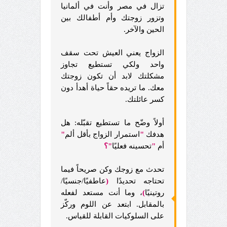
تزال في مصر وأنت في ألمانيا
وتزور زوجتك وأم أطفالك بين
الحين والآخر.
الزواج يعني العيش تحت سقف
واحد ولكي تستطيع تجاوز
مشكلتك لابد أن تكون زوجتك
معك. ما تريده حقاً حياة أهدأ دون
كسر عائلتك.
أولاً وضّح ما تستطيع تقبّله: هل
هدفك
"
استمرار الزواج بأقل ألم
"
أم
"
تحسينه فعليًا
"؟
تحدث مع زوجك وكن صريحاً فيما
تحتاجه تحديدًا
(
عاطفيًا/جنسيًا/
روتينيًا
)
، وما أنت مستعد لفعله
بالمقابل. ابتعد عن اللوم وركّز
على السلوكيات القابلة للقياس.