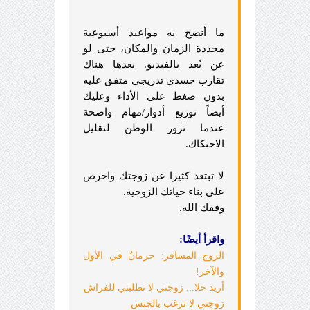
ما أنصح به مواعيد أسبوعية
محددة الزمان والمكان، حتى لو
عن بُعد بالفيديو. بعدها هناك
تقارب جسدي تدريجي متفق عليه
بدون ضغط على الأداء وعليك
أيضاً توزيع أدوار/مهام واضحة
عندما تزور الوطن لتقليل
الاحتكاك.
لا تبتعد كثيرا عن زوجتك واحرص
على بناء حياتك الزوجية.
وفقك الله.
واقرأ أيضًا:
الزوج المسافر: حرمانٌ في الأول
والآخر!
أريد حلا... زوجتي لا تطلبني للفراش
زوجتي لا ترغب بالجنس