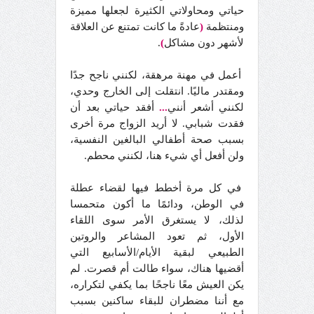
حياتي ومحاولاتي الكثيرة لجعلها مميزة
ومنتظمة
(
عادةً ما كانت تمتنع عن العلاقة
لأشهر دون مشاكل
)
.
أعمل في مهنة مرهقة، لكنني ناجح جدًا
ومقتدر ماليًا. انتقلت إلى الخارج وحدي،
لكنني أشعر أنني
...
أفقد حياتي بعد أن
فقدت شبابي. لا أريد الزواج مرة أخرى
بسبب صحة أطفالي البالغين النفسية،
ولن أفعل أي شيء هنا، لكنني محطم.
في كل مرة أخطط فيها لقضاء عطلة
في الوطن، ودائمًا ما أكون متحمسا
لذلك، لا يستغرق الأمر سوى اللقاء
الأول، ثم تعود المشاعر والروتين
الطبيعي لبقية الأيام/الأسابيع التي
أقضيها هناك، سواء طالت أم قصرت. لم
يكن العيش معًا ناجحًا بما يكفي لتكراره،
مع أننا مضطران للبقاء ساكنين بسبب