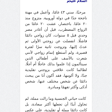
السلام عليكم
مرحبًا، سني ٤٣ عامًا، وأعمل في مهنة
ناجحة جدًا في دولة أوروبية. متزوج منذ
٢٠ عامًا. باختصار، عشت ٢٠ عامًا من
الزواج المضطرب، قبل أن أغادر مصر
وحدي قبل ٥ سنوات، كان زواجي دائمًا
فاشلًا. انفصلت عن زوجتي الأولى ثم
عدتُ إليها، وتزوجت ثانية سرًا لفترة
قصيرة، ولم أستطع إتمام زواجي لأنني
شعرت بالأسف على أطفالي الذين
سيتألمون إذا علموا بذلك عاجلًا أم آجلًا.
لطالما كانت علاقتي بزوجتي تقليدية
جدًا، ولا ألومها، فقد أكون أنا من يبحث
دائمًا عن شخص مختلف عنها، شخص
أذكى وأكثر تفهمًا ومبادرة.
كانت حياتي الجنسية وما زالت مملة، لم
تحاول أبدًا أن تجعلها أكثر سعادة، بل
كانت دائمًا مملة أو تقليدية، على عكس