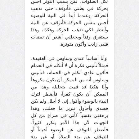
لكل الصلوات، لكن بسبب التوتر أحس
بحركة في بطني فأتوقف حتى تذهب
الحركة، وعندما أبدأ في النية للوضوء
أحس بنفس الحركة فأتوقف عن النية
وأنتظر لكي تذهب الحركة وهكذا، وهذا
يستغرق وقتاً ويجعلني أشعر أن نبضات
قلبي زادت وأكون متوترة.
وأنا أساساً عندي وساوس في العقيدة،
فمثلاً تأتيني فكرة أن لا أتكلم في الحمام
فأقول عادي أتكلم في الحمام، فتأتيني
وساوس أنه من الممكن أن يكون مكروهاً
وأنا هكذا قد قمت بتحليله وهذا من
الممكن أن يكون كفراً، فأضطر لترك
البدء بالوضوء وأقول إني لا أحلل ولم يكن
قصدي وأحاول تبرير ما فعلت، وهذا
يرهقني نفسياً كأني في صراع من كل
الجهات لأن هذا الأمر يتكرر كثيراً،
فأضطر للتوقف عن الوضوء أحياناً أو
التوقف عن بدء الصلاة أو عن بدء