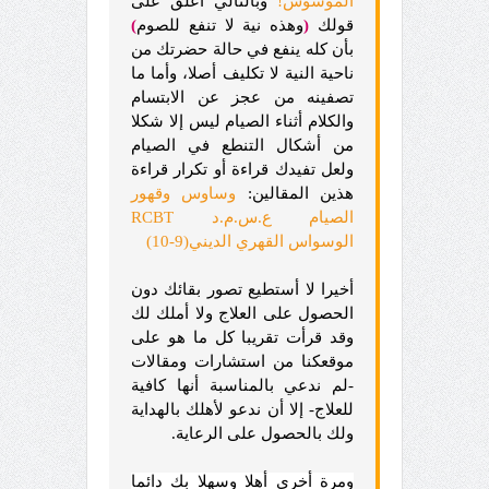
الموسوس!
وبالتالي أعلق على
قولك
(
وهذه نية لا تنفع للصوم
)
بأن كله ينفع في حالة حضرتك من
ناحية النية لا تكليف أصلا، وأما ما
تصفينه من عجز عن الابتسام
والكلام أثناء الصيام ليس إلا شكلا
من أشكال التنطع في الصيام
ولعل تفيدك قراءة أو تكرار قراءة
هذين المقالين:
وساوس وقهور
الصيام ع.س.م.د RCBT
الوسواس القهري الديني(9-10)
أخيرا لا أستطيع تصور بقائك دون
الحصول على العلاج ولا أملك لك
وقد قرأت تقريبا كل ما هو على
موقعكنا من استشارات ومقالات
-لم ندعي بالمناسبة أنها كافية
للعلاج- إلا أن ندعو لأهلك بالهداية
ولك بالحصول على الرعاية.
ومرة أخرى أهلا وسهلا بك دائما