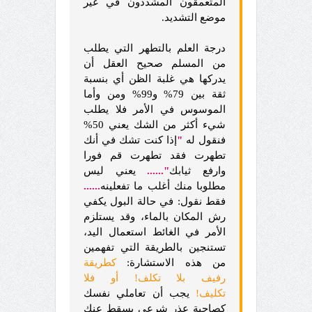
المتعمقون المشددون في غير
موضع التشديد.
درجة العلم بالتطهر التي يطلب
من المسلم صحيح العقل أن
يدركها هي غلبة الظن أي بنسبة
ثقة بين 79% و99% ومن وأما
الموسوس في الأمر فلا يطلب
شيء أكثر من الشك يعني 50%
فنقول له
"
إذا كنت تشك في أنك
تطهرت فقد تطهرت قم فورا
وارفع ثيابك
"......
يعني ليس
مطلوبا منك أغلب ما تفعلينه
......
فقط نقول: في حالة البول يكفي
رش المكان بالماء، وقد يستلزم
الأمر في الغائط استعمال اليد،
تستنجين بالطريقة التي تفهمين
من هذه الاستشارة:
كطريقة
رفيف بلا تكلف! أو فلا
تكليف!
يجب أن تعاملي نفسك
كصاحبة عذر شرعي يسقط عنك