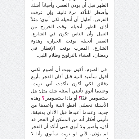
الظهر قبل أن يؤذن العصر، وأحياناً أشك
وأضطر للتأكد مرة ثانية. وإن عرفت
الفرض، أحاول أن أتخيله لكي أنوي؛ مثلاً
أذان الظهر أتخيله بوقت الخروج من
العمل وأن الناس تكون في الشارع،
العصر أتخيله بوقت الحرارة وهدوء
الشارع، المغرب بوقت الإفطار في
رمضان، العشاء بالتراويح وظلام الليل.
في الصوم، أكون نويت أن أصوم لكني
أقول سأعيد النية قبل أذان الفجر بأربع
دقائق لكي أكون تأكدت أني نويت،
وعندما أنوي تأتيني أسئلة شك مثل: هل
ستصومين غدًا
؟
أو ماذا ستصومين
؟
وهذه
الأسئلة تجعلني أقطع النية وأعيدها من
جديد، وعندما أعيدها قبل الأذان بدقيقة،
تأتيني أفكار أنه من الممكن أن الفجر قد
أذن، وأصبر ولا أنوي حتى أتأكد أن الفجر
لم يؤذن، لأني لو نويت سأنوي وأنا لا