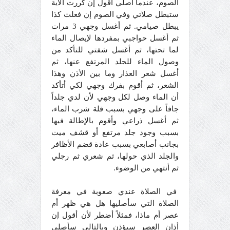
الصوم، عندما أصلي أقول إن كررت الآية
ستبطل صلاتي وفي الصوم إن فعلت كذا
يبطل صيامي. ثم أغسل وجهي 3 مرات
ثم أغسل حواجبي بمفردها لإيصال الماء
لما تحتها، ثم أغسل شفتي للتأكد من
وصول الماء للجلد المرتفع عنها، ثم
أغسل شعر العذار وما بين الأذن وهذا
الشعر، ثم أقوم بفرك وجهي لكي أتأكد
أن الماء وصل لكل وجهي لأن لدي جلداً
جافاً على وجهي بسبب قلة شرب الماء،
ثم أغسل ذراعي وأقوم بالإطالة فيها
بسبب وجود جلد مرتفع أو قشف ميت
بجانب أصابعي بسبب عادة قضم الأظافر
والجلد الذي حولها، ثم شعري ثم رجلي
ثم أنتهي من الوضوء.
في الصلاة عندي صعوبة في معرفة
الصلاة التي سأصليها هل هي ظهر أم
عصر أم ماذا، فمثلاً أضطر لأن أقول إن
أذان العصر سيؤذن وبالتالي سأصلي