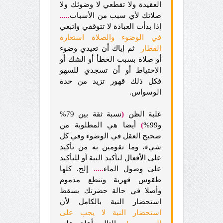
العقيدة ولا تقطعي لا وضوئك ولا
صلاتك لأي سبب من الأسباب
.....
إذا بدأت العبادة لا تتوقفي واتبعي
في الوضوء والصلاة استعارة
القطار
ثم إياك أن تعيدي وضوء
أو صلاة بسبب الخطأ أو الشك أو
الاحتياط أو أن تسجدي للسهو
فكل ذلك قهور تزيد من حدة
الوسواس.
غلبة الظن
(
نسبة ثقة بين 79%
و99%
)
أيضا هي المطلوبة من
صحيح العقل في الوضوء وفي كل
شيء، وما تقومين به من تأكيد
على الأفعال لتأكيد النية أو للتأكيد
على وصول الماء
.....
إلخ. كلها
طقوس قهرية وتنطع مذموم
وأصلا في حالة حضرتك يسقط
استحضار النية بالكامل لأن
استحضار النية لا يجب على