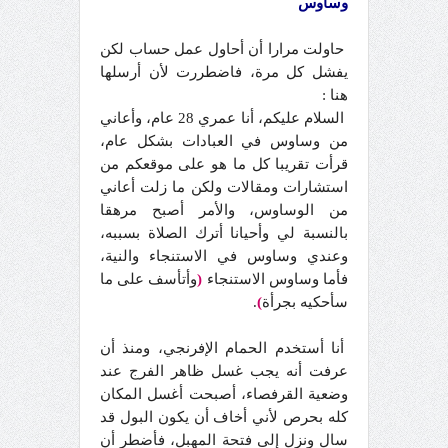
وساوس
حاولت مرارا أن أحاول عمل حساب لكن
يفشل كل مرة، فاضطررت لأن أرسلها
هنا :
السلام عليكم، أنا عمري 28 عام، وأعاني
من وساوس في العبادات بشكل عام،
قرأت تقريبا كل ما هو على موقعكم من
استشارات ومقالات ولكن ما زلت أعاني
من الوساوس، والأمر أصبح مرهقا
بالنسبة لي وأحيانا أترك الصلاة بسببه،
وعندي وساوس في الاستنجاء والنية،
فأما وساوس الاستنجاء
(
وأتأسف على ما
سأحكيه بجرأة
)
.
أنا أستخدم الحمام الإفرنجي، ومنذ أن
عرفت أنه يجب غسل ظاهر الفرج عند
وضعية القرفصاء، أصبحت أغسل المكان
كله بحرص لأني أخاف أن يكون البول قد
سال ونزل إلى فتحة المهبل، فأضطر أن