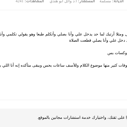
الديانة:
مسلمة
المستشار:
أ.د وائل أبو هندي
المشاهدات:
4241
مثلا أرتبك لما حد يدخل علي وأنا بصلي وأتكلم طبعا وهو يقولي تكلمي وأنا 
 دخل علي وأنا بصلي قطعت الصلاة
يروكسات بس
ات كتير منها موضوع الكلام وللأسف ساعات بحس وببقى متأكده إنه أنا اللي ب
 على ثقتك، واختيارك خدمة استشارات مجانين بالموقع.