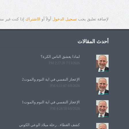
لإضافة تعليق يجب
تسجيل الدخول
أولاً أو
ال
ا
شتراك
إذا كنت غير م
أحدث المقالات
لماذا يعشق الناس الكرة؟
7/13/2026 2:27:26 PM
الإعجاز النفسي في آية النوم والموت2
6/8/2026 6:11:07 PM
الإعجاز النفسي في آية النوم والموت1
6/6/2026 4:24:58 PM
كشف الغطاء... رحلة ميلاد الوعي الكوني