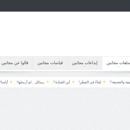
ملفات مجانين
إبداعات مجانين
قياسات مجانين
قالوا عن مجانين
جيعة!!
لِقاءُ في المَطَرِ!
أين القيادة!!
رسائل... لم أرسلها!
أيامنا!!
خ