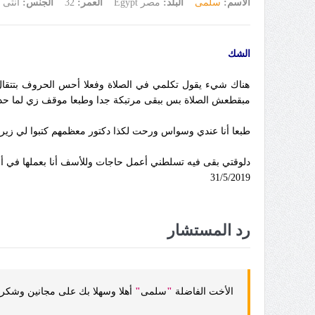
الاسم:
سلمى
البلد:
مصر Egypt
العمر:
32
الجنس:
أنثى
الشك
هناك شيء يقول تكلمي في الصلاة وفعلا أحس الحروف بتتقال و
مبقطعش الصلاة بس ببقى مرتبكة جدا وطبعا موقف زي لما حد
طبعا أنا عندي وسواس ورحت لكذا دكتور معظمهم كتبوا لي ز
دلوقتي بقى فيه تسلطني أعمل حاجات وللأسف أنا بعملها في أوق
31/5/2019
رد المستشار
الأخت الفاضلة
"
سلمى
"
أهلا وسهلا بك على مجانين وشكرا