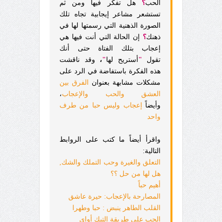
الحب
؟
هل تفكر فيها ومن ثم
تستشعر مشاعر إيجابية تجاه تلك
الصورة الذهنية التي رسمتها لها في
ذهنك
؟
إن الحالة التي أنت فيها هي
إعجاب بتلك الفتاة حتى أنك
تقول
"
أستريح لها
"
،
وقد ناقشت
هذه الفكرة باستفاضة في الرد على
مشكلات مشابهة بعنوان
الفرق بين
العشق والحب والإعجاب
،
وأيضاً
إعجاب وليس حبا من طرف
واحد
واقرأ أيضاً ما كتب على الروابط
التالية:
التعلق والغيرة وحب التملك والشك,
هل لها من حل ؟؟
أهيم حباً
المصارحة بالإعجاب: حيرة عاشق
القلب الطاهر ينبض : حبا وطهرا
الحب على طريقة التيك أواى