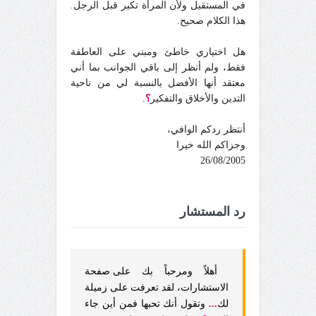
في المستقبل ولأن المرأة تكبر قبل الرجل.
هذا الكلام صحيح.
هل اختياري خاطئ ومبني على العاطفة
فقط، ولم أنظر إلى باقي الجوانب بما أني
معتقد أنها الأفضل بالنسبة لي من ناحية
التدين والأخلاق والتفكير
؟
.
أنتظر ردكم الوافي،
وجزاكم الله خيرا
26/08/2005
رد المستشار
أهلاً ومرحباً بك على
صفحة
الاستشارات،
لقد تعرفت على زميلة
لك
...
وتقول أنك تحبها فمن أين جاء