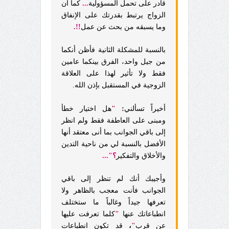
قادر على تحمل المسؤولية
...
كما أن
الزواج يرتبط بقدرتك على الإنفاق
وما يسبقه من بحث عن عمل
!!.
بالنسبة للمشكلة الثانية فأظن أنكما
من جيل واحد، الفرق بينكما عامين
فقط ولا تأثير لهذا على العلاقة
الزوجية في المستقبل بإذن الله.
أخيراً تسألني
:
"
هل اختيار خطأ
ومبنى على العاطفة فقط ولم انظر
إلى باقي الجوانب بما أنى معتقد أنها
الأفضل بالنسبة لي من ناحية التدين
والأخلاق والتفكير
؟"...
وأجيبك أنك لم تنظر إلى باقي
الجوانب فأنت معجب بالظاهر ولا
تعرفها جيداً وغالباً ما ستختلف
انطباعاتك عنها
"
كلما تعرفت عليها
عن قرب
"
،
قد تكون انطباعات