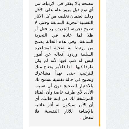
ننصحه بألا يفكر في الارتباط من
أي نوع قبل مرور عام على الأقل
وذلك لضمان تخلصه من كل الآثار
النفسية لتجربة السابقة وحتى لا
تصبح تجربته الجديدة رد فعل أو
ظلا لما عاناه في التجربة
السابقة، وفي هذه الحالة يصبح
من يرتبط به ضحية لمشاعره
السلبية وردود أفعاله عن أمور
ليس له ذنب فيها لأنه لم يكن
طرفا فيها
..
ل
ذا فالأمر يحتاج منك
للترتيب حتى تهدأ مشاعرك
وتصبح في حالة نفسية تسمح لك
بالاختيار الصحيح دون أن تسبب
الأذى لأي طرف خاصة وأن الفتاة
المرشحة لك هي ابنة خالتك أي
أن الأمر سيكون له أثار عائلية
بالإضافة للآثار النفسية فلا
تتعجل.
.