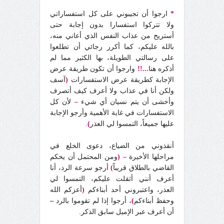
*
ارجوا أن تجيبوني على كل استفساراتي
ولا تتركوا استفسارا بدون إجابة حتى
أستريح من عذاب النفس الذي أعاني منه،
بالله عليكم، كما أكرر رجائي أن تطلعوا
على رسالتي الطويلة، بها الكثير مما لم
أذكره هنا
...!!
وارجوا أن تكون طريقة عرض
الإجابة كطريقة عرض الاستفسارات
(
آسف
ولكن أنا في عذاب ولا أعرف كيف أتصرف
وأخشى أن يتم نسيان أي شيء
–
لأن كل
الاستفسارات في غاية الأهمية وأرجو الإجابة
عليها جميعاً، التمسوا لي العذر
)
.
أنقذوني من الضياع، دعوى الخلع في
مراحلها الأخيرة
–
(
ومن المحتمل أن يحكم
القاضي بالطلاق قريباً
)
أرجو سرعة الرد، أنا
أعرف أنني أثقلت عليكم، التمسوا لي
العذر، واعتبروني أحد أبناءكم
(
أعزكم الله
وحفظ أبناءكم
)
، أرجوا إذا لم تقوموا بالرد
–
أن أعرف عبر الإميل سابق الذكر.