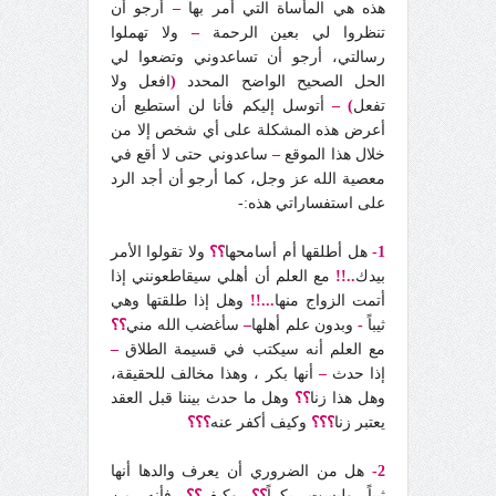
هذه هي المأساة التي أمر بها
–
أرجو أن
تنظروا لي بعين الرحمة
–
ولا تهملوا
رسالتي، أرجو أن تساعدوني وتضعوا لي
الحل الصحيح الواضح المحدد
(
افعل ولا
تفعل
) –
أتوسل إليكم فأنا لن أستطيع أن
أعرض هذه المشكلة على أي شخص إلا من
خلال هذا الموقع
–
ساعدوني حتى لا أقع في
معصية الله عز وجل، كما أرجو أن أجد الرد
على استفساراتي هذه:-
1-
هل أطلقها أم أسامحها
؟؟
ولا تقولوا الأمر
بيدك
..!!
مع العلم أن أهلي سيقاطعونني إذا
أتمت الزواج منها
...!!
وهل إذا طلقتها وهي
ثيباً
-
وبدون علم أهلها
–
سأغضب الله مني
؟؟
مع العلم أنه سيكتب في قسيمة الطلاق
–
إذا حدث
–
أنها بكر ، وهذا مخالف للحقيقة،
وهل هذا زنا
؟؟
وهل ما حدث بيننا قبل العقد
يعتبر زنا
؟؟؟
وكيف أكفر عنه
؟؟؟
2-
هل من الضروري أن يعرف والدها أنها
ثيباً وليست بكراً
؟؟
وكيف
؟؟
فأنه من