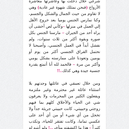
شرعي حلال دخلت بها وعاشرتها معاشرة
الأزواج
(
فنحن نمتلك شهوة غير عادية
)
وهي
لا تقاوم من حيث الجمال والشكل والجسم،
وكنا نمارس الجنس يوميا بعد خروج الأهل
إلي العمل في منزلها
–
وكأني لص أخشى أن
يراه أحد من الجيران
–
مارسنا الجنس بكل
صوره وبقوة أكثر من ثلاث سنوات، ولم
نفشل أبداً في العمل الجنسي، وأصبحنا لا
نحتمل الفراق الجنسي أكثر من يوم أو
يومين وتعودنا على ممارسته بشكل يومي
وأكثر من مرة
–
فالحمد لله أنا أتمتع بقدرة
جنسية جيدة وهي كذلك
..!!
ومن خلال تعمقي في عائلتها وجدتهم بلا
استثناء عائلة غير محترمة وغير ملتزمة
ويفعلون الكثير من المحرمات ولا يعرفون
شي عن الحياء والأخلاق كلهم بما فيهم
زوجتي وحبيبتي، كانت حبيبتي جريئة جداً ولا
تخجل من أي شيء أو من أي أحد على
عكسي تماما، وكانت تفتقر للحياء، وتكذب
كثيراً
–
هذا ما اكتشفته متأخر
...!
ولم أنتبه له