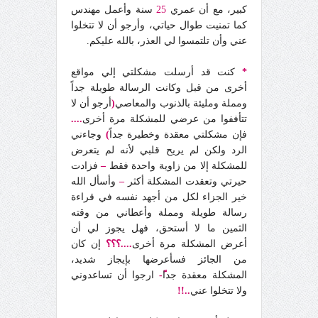
كبير، مع أن عمري
25
سنة وأعمل مهندس
كما تمنيت طوال حياتي، وأرجو أن لا تتخلوا
عني وأن تلتمسوا لي العذر، بالله عليكم.
*
كنت قد أرسلت مشكلتي إلي مواقع
أخرى من قبل وكانت الرسالة طويلة جداً
ومملة ومليئة بالذنوب والمعاصي
(
أرجو أن لا
تتأففوا من عرضي للمشكلة مرة أخرى
....
فإن مشكلتي معقدة وخطيرة جداً
)
وجاءني
الرد ولكن لم يريح قلبي لأنه لم يتعرض
للمشكلة إلا من زاوية واحدة فقط
–
فزادت
حيرتي وتعقدت المشكلة أكثر
–
وأسأل الله
خير الجزاء لكل من أجهد نفسه في قراءة
رسالة طويلة ومملة وأعطاني من وقته
الثمين ما لا أستحق، فهل يجوز لي أن
أعرض المشكلة مرة أخرى
....؟؟؟
إن كان
من الجائز فسأعرضها بإيجاز شديد،
المشكلة معقدة جدا
ً-
ارجوا أن تساعدوني
ولا تتخلوا عني
..!!