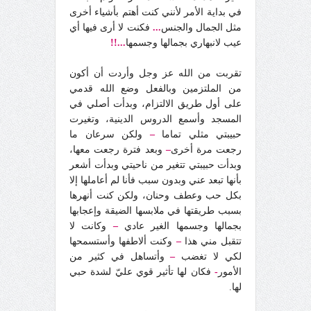
في بداية الأمر لأنني كنت أهتم بأشياء أخرى
مثل الجمال والجنس
...
فكنت لا أرى فيها أي
عيب لانبهاري بجمالها وجسمها
...!!
تقربت من الله عز وجل وأردت أن أكون
من الملتزمين وبالفعل وضع الله قدمي
على أول طريق الالتزام، وبدأت أصلي في
المسجد وأسمع الدروس الدينية، وتغيرت
حبيبتي مثلي تماما
–
ولكن سرعان ما
رجعت مرة أخرى
–
وبعد فترة رجعت معها،
وبدأت حبيبتي تتغير من ناحيتي وبدأت أشعر
بأنها تبعد عني وبدون سبب فأنا لم أعاملها إلا
بكل حب وعطف وحنان، ولكن كنت أنهرها
بسبب طريقتها في ملابسها الضيقة وإعجابها
بجمالها وجسمها الغير عادي
–
وكانت لا
تتقبل مني هذا
–
وكنت ألاطفها وأستسمحها
لكي لا تغضب
–
وأتساهل في كثير من
الأمور
-
فكان لها تأثير قوي عليّ لشدة حبي
لها.