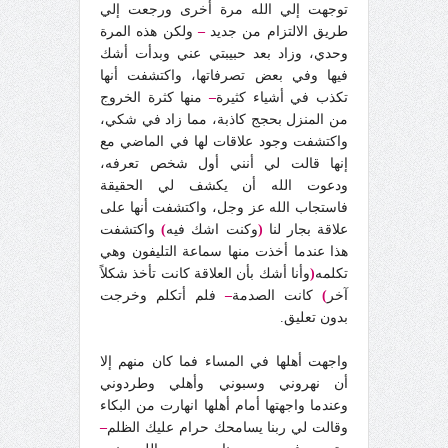
توجهت إلي الله مرة أخرى ورجعت إلي
طريق الالتزام من جديد
–
ولكن هذه المرة
وحدي، وزاد بعد حبيبتي عني وبدأت أشك
فيها وفي بعض تصرفاتها، واكتشفت أنها
تكذب في أشياء كثيرة
–
منها كثرة الخروج
من المنزل بحجج كاذبة، مما زاد في شكي،
واكتشفت وجود علاقات لها في الماضي مع
إنها قالت لي أنني أول شخص تعرفه،
ودعوت الله أن يكشف لي الحقيقة
فاستجاب الله عز وجل، واكتشفت أنها على
علاقة بجار لنا
(
وكنت اشك فيه
)
واكتشفت
هذا عندما أخذت منها سماعة التليفون وهي
تكلمه
(
وأنا أشك بأن العلاقة كانت تأخذ شكلاً
آخر
)
كانت الصدمة
–
فلم أتكلم وخرجت
بدون تعليق.
واجهت أهلها في المساء فما كان منهم إلا
أن نهروني وسبوني وأهلي وطردوني
وعندما واجهتها أمام أهلها انهارت من البكاء
وقالت لي ربنا يسامحك حرام عليك الظلم
–