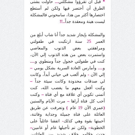
*
قبل أن تقرؤوا مشكلتي
...
حاولت بشتى
الطرق أن أختصر فيها ولكن لم أستطع
اختصارها أكثر من هذا، سامحوني فالمشكلة
ليست هينة ومعقدة جداً
..!!
والمشكلة بإيجاز شديد جداً أنا شاب أبلغ من
العمر
25
سنة ارتكبت في طفولتي
ومراهقتي بعض الذنوب والمعاصي
واستمرت بعض من هذه الذنوب إلي الآن،
كنت في طفولتي خجول جداً ومنطوي و
....
و
....
وأمارس العادة السرية بشكل يومي
–
إلي الآن
-
ولم ألعب في حياتي أبداً، وكانت
لي صدقات محدودة وكانت سيئة جداً
–
وكنت أفعل معهم ما يغضب الله، كنت
أتمنى تكوين أي علاقة مع أي فتاة
–
وكنت
أحب كل فتاة أراها
–
مرت الأيام والسنين
(
عمري الآن
19
عام
)
وتعرفت عن طريق
العائلة على فتاة جميلة وجذابة وفاتنة،
أحببتها بقوة وهي كذلك
-
اتفقنا عائلياً على
الخطوبة
–
ولكن تم تأجيلها عام أو عامين
–
حدث خلالهم خلاف شديد بين العائلتين