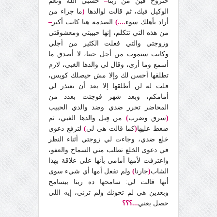
حتروح فين من ربنا
–
حسبي الله ونعم
الوكيل فيك، ثم قالت لوالدها
(
ما جزاء من
أراد بأهلك سوء
....)
الصدمة هنا كانت أكبر
–
من هذه التي تتكلم، إنها حبيبتي ومعشوقتي
وزوجتي والتي فعلت الكثير من أجلي
وكانت ستموت من أجل حبنا، لا أصدق ما
أسمع وما أرى، وقال لي والدها الغبي، لازم
تطلقها أحسن لك وإلا مش حيصلك كويس،
قلت له لن أطلقها إلا بعد أن تعتذر لي
أمامكم، وبعد شهر فوجئت بعدد من
المحاضر تحرر ضدي وضد والدي الحبيب
(
سرق وضرب
)
من قِبل والدها الغبي، ثم
ضغط عليها
(
كما قالت هي لي
)
لترفع دعوى
خلع ضدي، وجاءت لي زوجتي أثناء النظر
في دعوى الخلع تطلب مني السماح والعفو،
واعترفت لأمها أمامي بأنها على علاقة بهذا
الشاب
(
جارنا
)
ولم تفعل أمها أي شيء سوى
أنها قالت لي: سامحها ده ربنا بيسامح
وبعدين هي لم تخونك ولم تزني، إيه اللي
حصل يعني
...؟؟؟