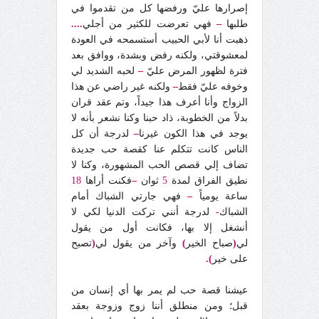
إصرارها عليّ ورفضها كل من تقدموا في
طلبها
–
فهي تعرضت للكثير من أجلي
....
ذهبت أنا لأبي الحبيب أستسمحه في العودة
لمعشوقتي، ولكنه رفض وبشدة، ووافق بعد
فترة لظهور المرض عليّ
–
لحبه الشديد لي
وخوفه عليّ فقط
–
ولكنه غير راضي عن هذا
الزواج وأنا أعرف هذا جيداً، وتم عقد قران
بدلاً من الخطوبة، ذاد حبنا وكنا نشعر بأنه لا
يوجد في هذا الكون غيرنا
–
لدرجة أن كل
الناس كانت تتكلم عنا كقصة حب جديدة
تضاف إلي قصص الحب المشهورة، وكنا لا
نطيق الفراق لمدة
5
ثوان
–
فكنت أراها
18
ساعة يومياً
–
فهي جارتي الشباك أمام
الشباك
-
لدرجة أنني تركت الدنيا لكي لا
أنشغل إلا بها، فكانت أول من يقول
لي
(
صباح الخير
)
وآخر من يقول لي
(
تصبح
على خير
).
عيشنا قصة حب لم يمر بها أي إنسان من
قبل؛ ومن منطلق أننا زوج وزوجة بعقد