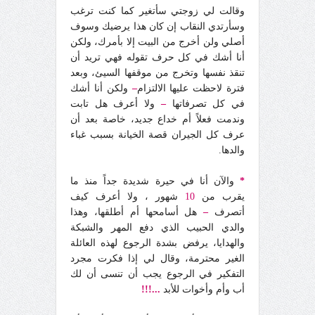
وقالت لي زوجتي سأتغير كما كنت ترغب
وسأرتدي النقاب إن كان هذا يرضيك وسوف
أصلي ولن أخرج من البيت إلا بأمرك، ولكن
أنا أشك في كل حرف تقوله فهي تريد أن
تنقذ نفسها وتخرج من موقفها السيئ، وبعد
فترة لاحظت عليها الالتزام
–
ولكن أنا أشك
في كل تصرفاتها
–
ولا أعرف هل تابت
وندمت فعلاً أم خداع جديد، خاصة بعد أن
عرف كل الجيران قصة الخيانة بسبب غباء
والدها.
*
والآن أنا في حيرة شديدة جداً منذ ما
يقرب من
10
شهور ، ولا أعرف كيف
أتصرف
–
هل أسامحها أم أطلقها، وهذا
والدي الحبيب الذي دفع المهر والشبكة
والهدايا، يرفض بشدة الرجوع لهذه العائلة
الغير محترمة، وقال لي إذا فكرت مجرد
التفكير في الرجوع يجب أن تنسى أن لك
أب وأم وأخوات للأبد
...!!!