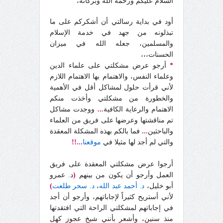
السلام عليكم ورحمه الله وبركاته،
أود في بداية رسالتي أن أشكركم على ما
تبذلونه من جهد في خدمة الإسلام
والمسلمين، جعله الله في ميزان
الحسنات،،،
*
أرجو عرض مشكلتي على علماء الدين
وعلماء النفس، والاهتمام بها الاهتمام اللازم
لأني قرأت حلول لمشاكل أقل في الأهمية
والخطورة من مشكلتي وأخذت منكم
الاهتمام والرعاية الكافية
...
ووجدت مشاكل
تم مناقشتها وعرضها على فريق من العلماء
والباحثين
...
فما بالكم بهذه المشكلة المعقدة
والتي لم أجد لها مثيلا في
موقعنا
...!!
أرجوا عرض مشكلتي المعقدة على فريق
العمل وأرجو أن يكون من بينهم
(
د. عمرو
أبو خليل،
د. أحمد عبد الله
،
د. سحر طلعت
)
لأني أستريح كثيراً لإجاباتهم، وأرجو أن أجد
في إجاباتهم لمشكلتي الراحة التي افتقدتها
منذ سنين، وأشعر بأنني شيخ عجوز كهل