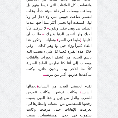
وانقطعت كل العلاقات التي تربط بينهم بل
وساءت ووصلت لمرحلة سيئة جداً، وقلت
لنفسي ضاعت حبيبتي مني ولا دخل لي ولا
لها، اكتشفت أنها تحبني أكثر مما أحبها عندما
اتصلت بي وهي تبكي وتقول
–
لا تتركني فأنا
أحبك ولن أتصور الدنيا بغيرك
–
طلبت أن
أقابلها
(
طبعا في السر
)
وتقابلنا
–
وتكرر هذا
اللقاء كثيراً وزاد حبي لها وهي كذلك
–
وفي
خلال هذه الفترة فعلنا كل شيء يغضب الله
باسم الحب، من كشف العورات والقبلات
ووصلت إلي أننا كنا نمارس العادة السرية
كلاً منا للآخر بيده وبدون حائل، وكنت
سأفقدها عذريتها أكثر من مرة
....
تقدم لحبيبتي العديد من الشباب
(
لجمالها
الشديد
)
وكانت ترفض، وكانت تتعرض
للضرب والذل من قِبل والدها الغبي بسبب
رفضها للمتقدمين من الشباب وانتظارها لي،
تعرضت للإهانات حتى مرضت وكانت
ستموت في إحدى المستشفيات، بسبب