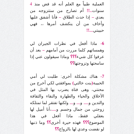
العملية طبياً مع العلم أنه قد فض منذ
4
سنوات
..!!
أم تصارح من ستتزوجه من
بعدي
–
إذا حدث الطلاق
–
فأنا أشفق عليها
وأخاف من أن ينكشف أمرها ،، فهي
حبيبتي
...!!
6-
ماذا أفعل في نظرات الجيران لي
وهمساتهم كلما مررت من أمامهم
–
بعد أن
عرفوا كل شيء
؟؟؟
وماذا سيقولون عني إذا
سامحتها وتزوجتها
؟؟
7-
هناك مشكلة أخرى: طلبت لي أمي
الحبيبة
(
بنت خالتي
)
بموافقتي لكي أخرج من
محنتي، وهى فتاة يضرب بها المثل في
الأخلاق والحياء والطهارة والنقاء والثقافة
والتدين و
....
و
...
و
...
ولكنها تفتقر لما تمتلكه
زوجتي من جمال وجسم و
....
،أنا أميل لها
بعقلي فقط، ماذا أفعل في هذا
الموضوع
؟؟؟
فهذه حيرة أخرى
؟؟
وما ذنبها
لو نقضت وعدي لها بالزواج
؟؟