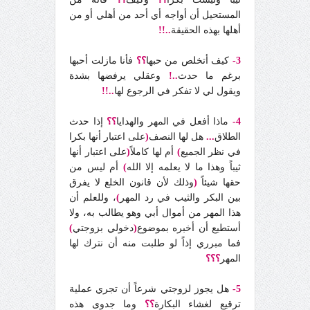
المستحيل أن أواجه أي أحد من أهلي أو من
أهلها بهذه الحقيقة
..!!
3-
كيف أتخلص من حبها
؟؟
فأنا مازلت أحبها
برغم ما حدث
..!
وعقلي يرفضها بشدة
ويقول لي لا تفكر في الرجوع لها
..!!
4-
ماذا أفعل في المهر والهدايا
؟؟
إذا حدث
الطلاق
...
هل لها النصف
(
على اعتبار أنها بكرا
في نظر الجميع
)
أم لها كاملاً
(
على اعتبار أنها
ثيباً وهذا ما لا يعلمه إلا الله
)
أم ليس من
حقها شيئاً
(
وذلك لأن قانون الخلع لا يفرق
بين البكر والثيب في رد المهر
)
، وللعلم أن
هذا المهر من أموال أبي وهو يطالب به، ولا
أستطيع أن أخبره بموضوع
(
دخولي بزوجتي
)
فما مبرري إذاً لو طلبت منه أن نترك لها
المهر
؟؟؟
5-
هل يجوز لزوجتي شرعاً أن تجري عملية
ترقيع لغشاء البكارة
؟؟
وما جدوى هذه