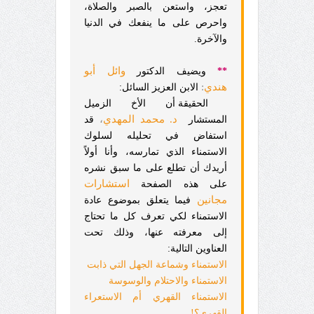
تعجز، واستعن بالصبر والصلاة،
واحرص على ما ينفعك في الدنيا
والآخرة.
وائل أبو
**
ويضيف الدكتور
هندي
:
الابن العزيز السائل:
الحقيقة أن الأخ الزميل
د. محمد المهدي
،
المستشار
قد
استفاض في تحليله لسلوك
الاستمناء الذي تمارسه، وأنا أولاً
أريدك أن تطلع على ما سبق نشره
استشارات
على هذه الصفحة
مجانين
فيما يتعلق بموضوع عادة
الاستمناء لكي تعرف كل ما تحتاج
إلى معرفته عنها، وذلك تحت
العناوين التالية:
الاستمناء وشماعة الجهل التي ذابت
الاستمناء والاحتلام والوسوسة
الاستمناء القهري أم الاستعراء
القهري؟!