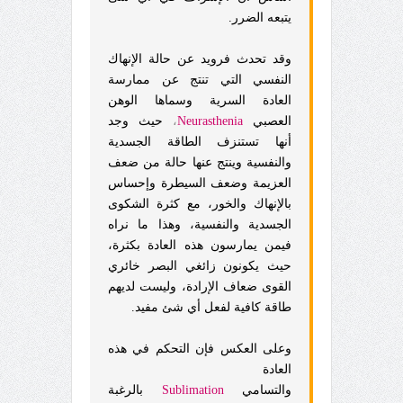
يتبعه الضرر.
وقد تحدث فرويد عن حالة الإنهاك
النفسي التي تنتج عن ممارسة
العادة السرية وسماها الوهن
العصبي
Neurasthenia
،
حيث وجد
أنها تستنزف الطاقة الجسدية
والنفسية وينتج عنها حالة من ضعف
العزيمة وضعف السيطرة وإحساس
بالإنهاك والخور، مع كثرة الشكوى
الجسدية والنفسية، وهذا ما نراه
فيمن يمارسون هذه العادة بكثرة،
حيث يكونون زائغي البصر خائري
القوى ضعاف الإرادة، وليست لديهم
طاقة كافية لفعل أي شئ مفيد.
وعلى العكس فإن التحكم في هذه
العادة
والتسامي
Sublimation
بالرغبة