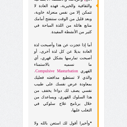
والثقافية والخيرية، فهذه العادة لا
تتمكن إلا من نفس منعزلة خاوية،
وبعد قليل من الوقت ستنفتح أمامك
منابع هائلة من اللذة المباحة في
كثير من الأنشطة المفيدة.
أما إذا عجزت عن هذا وأصبحت لذة
العادة بديلا عن كل لذة أخرى، أو
أصبحت تمارسها بشكل قهري، أي
ما نسميه بالاستمناء
القهري
Compulsive Masturbation
،
والذي لا تستطيع مدافعته فعليك
بمعاودة عرض نفسك على طبيب
نفسي يصف لك دواءا يخفف من
هذا السلوك القهري، ويساعدك من
خلال برنامج علاج سلوكي في
التغلب عليها،
*
وأخيرا أقول لك استعن بالله ولا