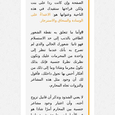
الصفحة وإن كانت ردا على بنت
ولكن قراءتها ستفيدك في هذه
الناحية وعنوانها هو:
الاعتداءُ على
الوسادة والسحاق والاسترجاز
.
0
وأما ما تتعلق به نقطة الشعور
الطاغي بالذنب إلى حد الاستسلام
فهو ثانيا: شعورك الحالي والذي لم
تصرح به بأنك عندما تنظر إلى
واحدة من المحرمات عليك وتكون
نظرتك نظرةً جنسية فإنك بذلك
تكونُ مجرما وشاذا وما إلى ذلك من
أفكار أحس بها تجول داخلك، فأقول
لك أن وجود مثل هذه المشاعر
والنزوات تجاه المحارم،
لا يعني الشذوذ وتذكر أن قابيل تزوج
أخته، وأن اعتبار وجود مشاعر
جنسية بين المحارم أمرًا شاذا هو
في الأصل ليس طبيعة بشرية وإنما