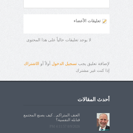
تعليقات الأعضاء
لا يوجد تعليقات حالياً على هذا المحتوى
لإضافة تعليق يجب
تسجيل الدخول
أولاً أو
ال
ا
شتراك
إذا كنت غير مشترك
أحدث المقالات
العنف المتراكم... كيف يصنع المجتمع
قنابله النفسية؟
8/9/2026 4:11:57 PM