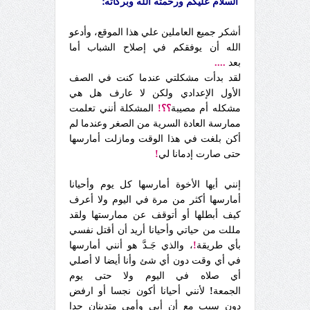
السلام عليكم ورحمته الله وبركاته؛
أشكر جميع العاملين علي هذا الموقع، وأدعو
الله أن يوفقكم في إصلاح الشباب أما
بعد
....
لقد بدأت مشكلتي عندما كنت في الصف
الأول الإعدادي ولكن لا عارف هل هي
مشكله أم مصيبة
؟؟!
المشكلة أنني تعلمت
ممارسة العادة السرية من الصغر وعندما لم
أكن بلغت في هذا الوقت ومازلت أمارسها
حتى صارت إدمانا لي
!
إنني أيها الأخوة أمارسها كل يوم وأحيانا
أمارسها أكثر من مرة في اليوم ولا أعرف
كيف أبطلها أو أتوقف عن ممارستها ولقد
مللت من حياتي وأحيانا أريد أن أقتل نفسي
بأي طريقة
!
، والذي جَـدَّ هو أنني أمارسها
في أي وقت دون أي شئ وأنا أيضا لا أصلي
أي صلاه في اليوم ولا حتى يوم
الجمعة
!
لأنني أحيانا أكون نجسا أو ارفض
دون سبب مع أن أبي وأمي متدينان جدا