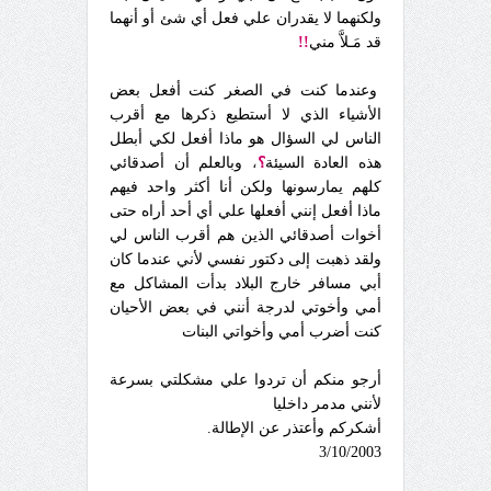
ولكنهما لا يقدران علي فعل أي شئ أو أنهما
قد مَـلاَّ مني
!!
وعندما كنت في الصغر كنت أفعل بعض
الأشياء الذي لا أستطيع ذكرها مع أقرب
الناس لي السؤال هو ماذا أفعل لكي أبطل
هذه العادة السيئة
؟
،
وبالعلم أن أصدقائي
كلهم يمارسونها ولكن أنا أكثر واحد فيهم
ماذا أفعل إنني أفعلها علي أي أحد أراه حتى
أخوات أصدقائي الذين هم أقرب الناس لي
ولقد ذهبت إلى دكتور نفسي لأني عندما كان
أبي مسافر خارج البلاد بدأت المشاكل مع
أمي وأخوتي لدرجة أنني في بعض الأحيان
كنت أضرب أمي وأخواتي البنات
أرجو منكم أن تردوا علي مشكلتي بسرعة
لأنني مدمر داخليا
أشكركم وأعتذر عن الإطالة.
3/10/2003