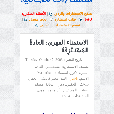
تصفح الاستشارات والردود
|
الأسئلة المتكررة
FAQ
|
طلب استشارة
|
بحث مفصل
|
تصفح الاستشارات بالتصنيف
الاستمناء القهري: العادةُ
المُسْتَـنْزِفًةُ
تاريخ النشر :
Tuesday, October 7, 2003
تصنيف الاستشارة:
نفسجنسي: العادة
السرية ذكور، استمناء Masturbation
الاسم:
ياسر
البلد:
مصر Egypt
العمر:
15-20
الجنس:
ذكر
الديانة:
مسلم
Islam
المستشار:
أ.د محمد المهدي
المشاهدات:
17794