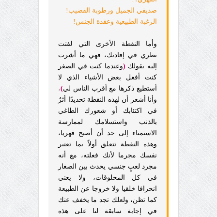
صديقي الجميل ورطوبة القضيب!
الرغبة الطبيعية وعقدة الجنس!
وأما النقطة الأخرى التي لفتت
نظري في إفادتك، فهي ما أشرت
إليه بقولك
(
وعندما كنت في الصغر
كنت أفعل بعض الأشياء الذي لا
أستطيع ذكرها مع أقرب الناس لي
)
،
وأنا أشعر أن لهذه النقطة تحديدًا أثرٌ
في اكتئابك أو شعورك الطاغي
بالذنب واستسلامك لممارسة
الاستمناء إلى حد أن أصبح قهريا،
وهذه النقطة تتعلق أولاً بما تعتبر
نفسك مجرما لأنك فعلته، مع أنه
مجرد لعبٍ جنسي يحدث بين الصغار
في كل المخلوقات، ولا يعني
انحرافا خلقيا ولا خروجا عن الطبيعة
كما تظن، ولعلك تجد ما يخفف عنك
في إجابة سابقة لنا على هذه