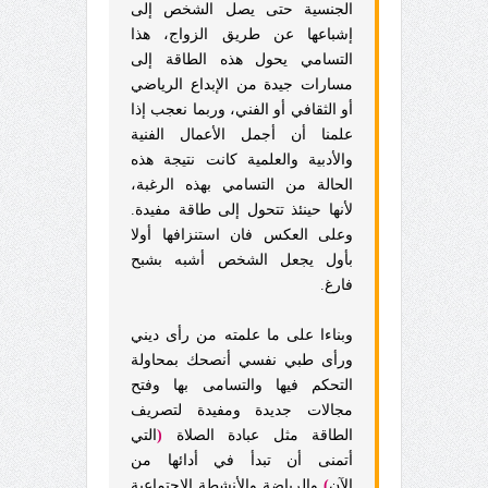
الجنسية حتى يصل الشخص إلى
إشباعها عن طريق الزواج، هذا
التسامي يحول هذه الطاقة إلى
مسارات جيدة من الإبداع الرياضي
أو الثقافي أو الفني، وربما نعجب إذا
علمنا أن أجمل الأعمال الفنية
والأدبية والعلمية كانت نتيجة هذه
الحالة من التسامي بهذه الرغبة،
لأنها حينئذ تتحول إلى طاقة مفيدة.
وعلى العكس فان استنزافها أولا
بأول يجعل الشخص أشبه بشبح
فارغ.
وبناءا على ما علمته من رأى ديني
ورأى طبي نفسي أنصحك بمحاولة
التحكم فيها والتسامى بها وفتح
مجالات جديدة ومفيدة لتصريف
الطاقة مثل عبادة الصلاة
(
التي
أتمنى أن تبدأ في أدائها من
الآن
)
والرياضة والأنشطة الاجتماعية