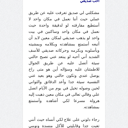
أحب صديقي
مشكلتي لي صديق تعرفت عليه عن طريق
عملي حيث أننا نعمل في مكان واحد لا
أستطيع مفارقته لو لدقيقة واحدة حيث
نعمل في مكان واحد وساكنين في بيت
واحد لو يذهب صديقي لمكان معين لابد أن
أتبعه أستمتع بمشاهدته وبكلامه وبمشيته
وبأسلوبه وبكرمه وحركاته صديقي للأسف
الشديد أني أحبه لو يبتعد عني تصبح حالتي
سيئة أتصل عليه عن طريق الجوال
للاطمئنان عليه وسؤاله أين هو متى راح
يوصل عندي وتكون حالتي وهو بعيد عني
النفسية سيئة جدا وأعد الدقائق والثواني
لحين وصوله تخيل في يوم من الأيام اتصل
علي وقالي تعالى في مكان معين ذهبت إليه
هرولة مسرعا لكي أشاهده وأستمتع
بمشاهدته.
رجاء دلوني على علاج لكي أنساه حيث أنني
تعبت جدا وقابليتي للأكل منسدة ونومي