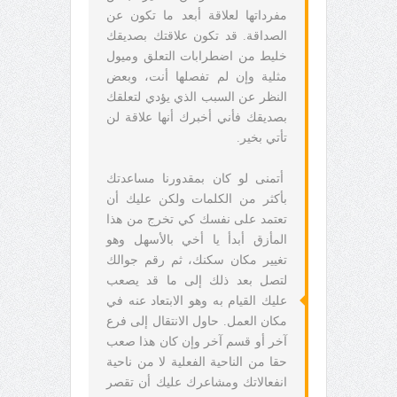
مفرداتها لعلاقة أبعد ما تكون عن
الصداقة.
قد تكون علاقتك بصديقك
خليط من اضطرابات التعلق وميول
مثلية وإن لم تفصلها أنت، وبعض
النظر عن السبب الذي يؤدي لتعلقك
بصديقك فأني أخبرك أنها علاقة لن
تأتي بخير.
أتمنى لو كان بمقدورنا مساعدتك
بأكثر من الكلمات ولكن عليك أن
تعتمد على نفسك كي تخرج من هذا
المأزق أبدأ يا أخي بالأسهل وهو
تغيير مكان سكنك، ثم رقم جوالك
لتصل بعد ذلك إلى ما قد يصعب
عليك القيام به وهو الابتعاد عنه في
مكان العمل. حاول الانتقال إلى فرع
آخر أو قسم آخر وإن كان هذا صعب
حقا من الناحية الفعلية لا من ناحية
انفعالاتك ومشاعرك عليك أن تقصر