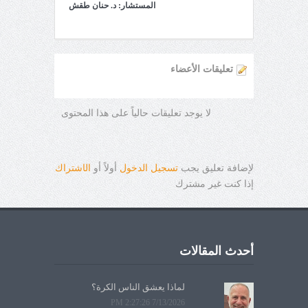
المستشار: د. حنان طقش
تعليقات الأعضاء
لا يوجد تعليقات حالياً على هذا المحتوى
لإضافة تعليق يجب
تسجيل الدخول
أولاً أو
ال
ا
شتراك
إذا كنت غير مشترك
أحدث المقالات
لماذا يعشق الناس الكرة؟
7/13/2026 2:27:26 PM