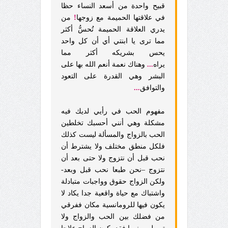
قبيح واحدة من أسعد النساء حظا
في علاقتها الحميمة مع زوجها
!
من
يدري العلاقة الحميمة تُحسُّ أكثر
مما ترى يا ابنتي أي أن كل واحد
يحس بشريكه أكثر مما
يراه
...
وهناك نعمة أنعم الله بها على
البشر وهي القدرة على التعود
والتوافق
...
مفهوم الحب في رأيي لديك فيه
مشكلة وهي أنني أحسبك تخلطين
الحب بالزواج والمسألة ليست كذلك
فلكل منطق مختلف ولا يشترط أن
نحب قبل أن نتزوج ولا حتى بعد أن
نتزوج –نحن طبعا نحب قبل وبعد-
ولكن الزواج حقوق وواجبات متبادلة
واشتباك مع حياة واقعية جدا يكاد لا
يكون فيها للرومانسية مكان ففرقي
من فضلك بين الحب والزواج ولا