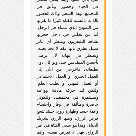
في الحياة وحضور وتألق في
المجتمع، وهذا السعي وذاك الحضور
بالذات بالنسبة للفتاة كثيرا ما يقربها
من النموذج الذي تتمناه في الرجل،
أما من تجلس في داخل حجرتها
تشاهد التليفزيون وتنتظر أي عابر
سبيل يطرق بابها فقد لا تجد بغيته،
وتضطر في النهاية لأن ترضى
بأحسن المتقدمين حتى ولو كان دون
تطلعاته، فاخرجي من الآن إلى
العمل الخيري أو العمل الاجتماعي
أو العمل المهني أو لطلب العلم،
ولتكن لك حركة هادفة وواعية
ومستمرة في
مجتمعك، ولتكوني
حاضرة ومتألقة في وقار واحتشام
وعفة جسد وطهارة روح، حينئذ تتسع
فرص الرزق، ومنها الرزق بشريك
الحياة، وهذا هو سعي الفتاة في أمر
الزواج، فهي لا تعرض نفسه، وإنما