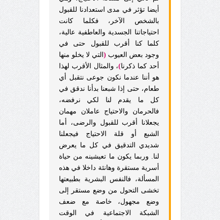
أيضا تؤثر في مدى استعدادنا للقبول
بالشخص الآخر، فكلما كانت
احتياجاتنا الجسدية والعاطفية عالية،
كلما كنا أقرب للقبول حتى في
وجود بعض العيوب
(
التي لا يخلو منها
أحد كما ذكرنا
)
، والمثال الأقرب لهذا
هو أننا عندما نكون جوعى نتقبل أي
طعام، حتى إذا شبعنا بدأنا ندقق في
كل ما يقدم لنا لكي نرفضه،
فالحرمان والاحتياج عاملان مهمان
يجعلانا أقرب للقبول والرضى، أما
الشبع أو قلة الاحتياج فيجعلنا
شديدي التدقيق في كل ما يعرض
لنا. وربما يكون ما تعيشينه من حياة
أسرية مستقرة وهانئة داخلا في هذه
المسألة، فالنفس البشرية بطبيعتها
تخشى التحول من وضع مستقر إلى
وضع مجهول، خاصة مع ضعف
الشبكة الاجتماعية في الوقت