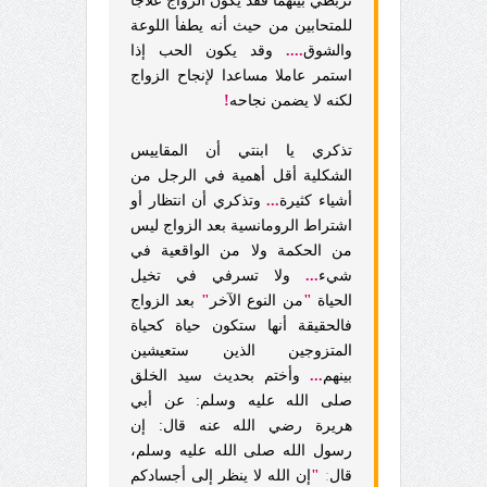
تربطي بينهما فقد يكون الزواج علاجا
للمتحابين من حيث أنه يطفأ اللوعة
والشوق
....
وقد يكون الحب إذا
استمر عاملا مساعدا لإنجاح الزواج
لكنه لا يضمن نجاحه
!
تذكري يا ابنتي أن المقاييس
الشكلية أقل أهمية في الرجل من
أشياء كثيرة
...
وتذكري أن انتظار أو
اشتراط الرومانسية بعد الزواج ليس
من الحكمة ولا من الواقعية في
شيء
...
ولا تسرفي في تخيل
الحياة
"
من النوع الآخر
"
بعد الزواج
فالحقيقة أنها ستكون حياة كحياة
المتزوجين الذين ستعيشين
بينهم
...
وأختم بحديث سيد الخلق
صلى الله عليه وسلم: عن أبي
هريرة رضي الله عنه قال: إن
رسول الله صلى الله عليه وسلم،
قال
:
"
إن الله لا ينظر إلى أجسادكم