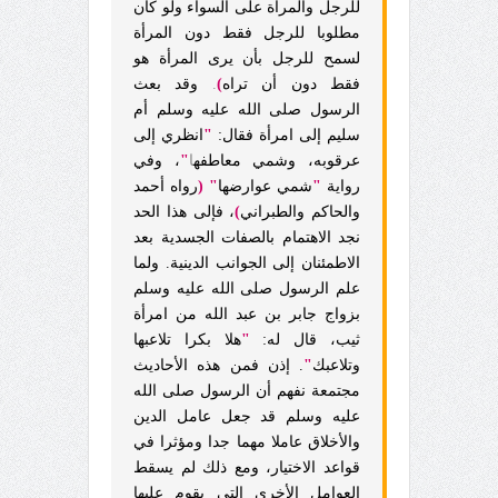
للرجل والمرأة على السواء ولو كان
مطلوبا للرجل فقط دون المرأة
لسمح للرجل بأن يرى المرأة هو
فقط دون أن تراه
)
.
وقد بعث
الرسول صلى الله عليه وسلم أم
سليم إلى امرأة فقال:
"
انظري إلى
عرقوبه، وشمي معاطفه
ا
"
، وفي
رواية
"
شمي عوارضها
" (
رواه أحمد
والحاكم والطبراني
)
، فإلى هذا الحد
نجد الاهتمام بالصفات الجسدية بعد
الاطمئنان إلى الجوانب الدينية. ولما
علم الرسول صلى الله عليه وسلم
بزواج جابر بن عبد الله من امرأة
ثيب، قال له:
"
هلا بكرا تلاعبها
وتلاعبك
"
. إذن فمن هذه الأحاديث
مجتمعة نفهم أن الرسول صلى الله
عليه وسلم قد جعل عامل الدين
والأخلاق عاملا مهما جدا ومؤثرا في
قواعد الاختيار، ومع ذلك لم يسقط
العوامل الأخرى التي يقوم عليها