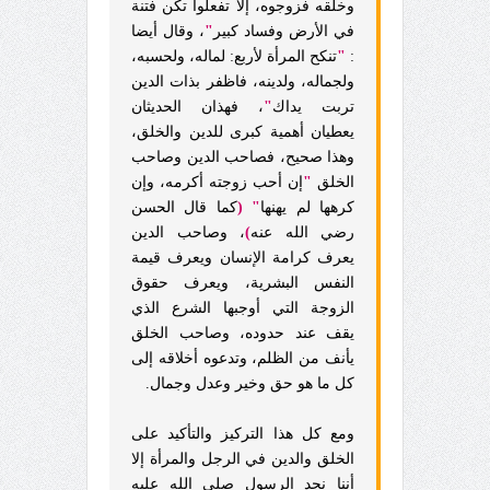
وخلقه فزوجوه، إلا تفعلوا تكن فتنة
في الأرض وفساد كبير
"
، وقال أيضا
:
"
تنكح المرأة لأربع: لماله، ولحسبه،
ولجماله، ولدينه، فاظفر بذات الدين
تربت يداك
"
، فهذان الحديثان
يعطيان أهمية كبرى للدين والخلق،
وهذا صحيح، فصاحب الدين وصاحب
الخلق
"
إن أحب زوجته أكرمه، وإن
كرهها لم يهنها
" (
كما قال الحسن
رضي الله عنه
)
، وصاحب الدين
يعرف كرامة الإنسان ويعرف قيمة
النفس البشرية، ويعرف حقوق
الزوجة التي أوجبها الشرع الذي
يقف عند حدوده، وصاحب الخلق
يأنف من الظلم، وتدعوه أخلاقه إلى
كل ما هو حق وخير وعدل وجمال.
ومع كل هذا التركيز والتأكيد على
الخلق والدين في الرجل والمرأة إلا
أننا نجد الرسول صلى الله عليه