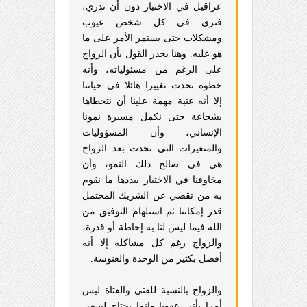
عراقيل في الاختيار دون أن ندري،
فنرى في كل شخص عيوب
ومشكلات حتى يستمر الأمر على ما
هو عليه. وهنا يجدر القول بأن الزواج
على الرغم من مسئولياته، وأنه
خطوة تحدث تغييرا هائلا في حياتنا
إلا أنه عتبة مهمة علينا أن نتخطاها
بشجاعة حتى نكمل مسيرة نمونا
الإنساني، وأن المسؤوليات
والمتغيرات التي تحدث بعد الزواج
هي في صالح ذلك النمو، وأن
مخاوفنا في الاختيار يبددها ما نقوم
به من تقصي عن الشريك المحتمل
قدر إمكاننا ثم استلهام التوفيق من
الله فيما ليس لنا به إحاطة أو قدرة،
والزواج رغم كل مشاكله إلا أنه
أفضل بكثير من الوحدة والعنوسة.
والزواج بالنسبة للفتى والفتاة ليس
أمرا يأتي عفويا وإنما يحتاج لسعي