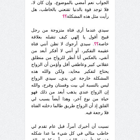
الجواب نعم أمضي بالموضوع، وإن كان لا،
فلا توجد قوة بالدنيا تقنعني بالخاطب، هل
رأيت مثل هذه المشكلة
؟؟
سيدي عندما أرى فتاة متزوجة من رجل
قبيح أقول يا إلهي كيف تتقبله بعلاقة
خاصة
؟؟
. سيدي أرجوك لا تظن أنني فتاة
عقيمة التفكير، أو أنني لا أفكر أبعد من
أنفي، بالعكس أنا أنظر للزواج من منطلق
عقلاني كبير وعاطفي أقل وأؤمن أن الزواج
يحتاج لتفكير محايد، ولكن والله هذه
المشكلة خارجة عن يدي
..
سيدي الزواج
ليس بالنسبة لي بيت وفستان وفرح، والله
إن الزواج عندي يذهب أبعد من ذلك فهو
حياة من نوع آخر، وهذا أيضاً يسبب لي
القلق إذ أن الزواج طريق طالما دخلته الفتاة
فلا رجعة فيه.
نسيت أن أخبرك أمراً، قبل عام تقدم لي
خاطب مثالي في كل شيء ما عدا شكله