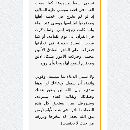
تسعى سعيا مشروعا كما سعت
الفتاة في قصة موسى عليه السلام،
إذ لو لم تخرج في خدمة أهلها
ومجتمعها لما لقيها موسى عند الماء
ولما كانت زوجة لنبي، ولما ذكرت
في القرآن إلى يوم القيامة، أو كما
سعت السيدة خديجة في تجارتها
فتعرفت على التاجر الصادق الأمين
محمد، وحركت الأمور بشكل لائق
ومحترم ليصبح لها زوجا وأي زوج.
ولا تنسي الدعاء بما تتمنينه، وكوني
واثقة، أن سعيك ودعاءك لن يذهبا
سدى، وأن الله لن يضيع عفتك
وصفائك ونقائك كفتاة ملتزمة،
وسيرزقك بمن يستحق كل هذه
الصفات النادرة في هذه الأيام
(
ومن
يتق الله يجعل له مخرجا ويرزقه
من حيث لا يحتسب
)
.