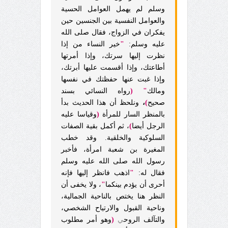
وسلم لم يهمل العوامل الحسية
والعوامل النفسية بين الجنسين حين
يفكران في الزواج، فقال صلى الله
عليه وسلم:
"
خير النساء من إذا
نظرت إليها سرتك، وإذا أمرتها
أطاعتك، وإذا أقسمت عليها أبرتك،
وإذا غبت عنها حفظتك في نفسها
ومالك
" (
رواه النسائي بسند
صحيح
)
،
ونلحظ أن هذا الحديث بدأ
بالمنظر السار للمرأة
(
وقياسا عليه
الرجل أيضا
)
، ثم أكمل بقية الصفات
السلوكية والخلقية. وقد خطب
المغيرة بن شعبة امرأة، فأخبر
رسول الله صلى الله عليه وسلم
فقال له:
"
اذهب فانظر إليها فإنه
أحرى أن يؤدم بينكما
"
، ولا يخفى أن
النظر هنا يختص بالناحية الجمالية،
وناحية القبول والارتياح الشخصي،
والتآلف الروح
ي
(
وهو أمر مطلوب