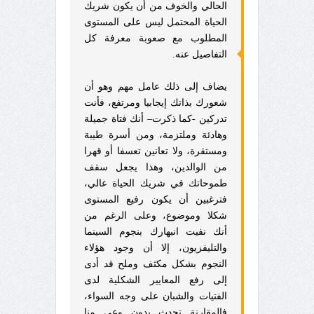
الحالي والخوف من أن يكون شريك
الحياة المحتمل ليس على المستوى
المطلوب مع صعوبة معرفة كل
التفاصيل عنه.
يضاف إلى ذلك عامل مهم وهو أن
شعورك بذاتك إيجابيا ومرتفع، فأنت
تدركين -كما ذكرت– أنك فتاة جميلة
وهادئة وملتزمة، ومن أسرة طيبة
ومستقرة، ولا تعانين تعسفا أو قهرا
من الوالدين، وهذا يجعل سقف
طموحاتك في شريك الحياة عالي،
فترغبين أن يكون رفيع المستوى
شكلا وموضوع، وعلى الرغم من
أنك نفيت انبهارك بنجوم السينما
والتليفزيون، إلا أن وجود هؤلاء
النجوم بشكل مكثف وملح قد أدى
إلى رفع المعايير الشكلية لدى
الفتيات والشبان على وجه السواء،
فالمقارنة تحدث بدون وعي منا