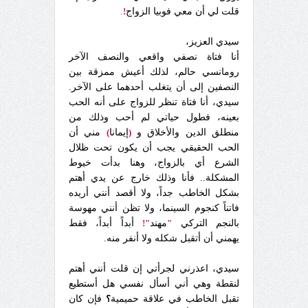
قلت لي أن معي فوبيا الزواج
!
.
سيدي العزيز،
أنا فتاة نصفي واقعي والنصف الآخر
رومانسي حالم، لذلك أعيش ممزقة بين
النصفين إلى أن يتغلب أحدهما على الآخر.
سيدي، أنا فتاة تنظر للزواج على أنه الحب
بعينه، فطول حياتي لم أحب وذلك من
منطلق الدين والأخلاق و
(
إيمانا
)
مني أن
الحب الحقيقي يجب أن يكون تحت ظلال
الشرع أي بالزواج، وهنا بدأت خيوط
المشكلة.. فأنا وذلك خارج عن يدي أهتم
بشكل الخاطب جداً، ولا أقصد أنني أريده
فاتناً كنجوم السينما، ولا تظن أنني مهوسة
بالنجم التركي
"
مهند
"!
أبداً أبداً، فقط
يهمن
ي
أن أتقبل شكله ولا أنفر منه.
سيدي، اعذرني لجرأتي إن قلت أنني أهتم
لنقطة وهي أني أسأل نفسي هل أستطيع
تقبل الخاطب في علاقة حميمية
؟
فإن كان