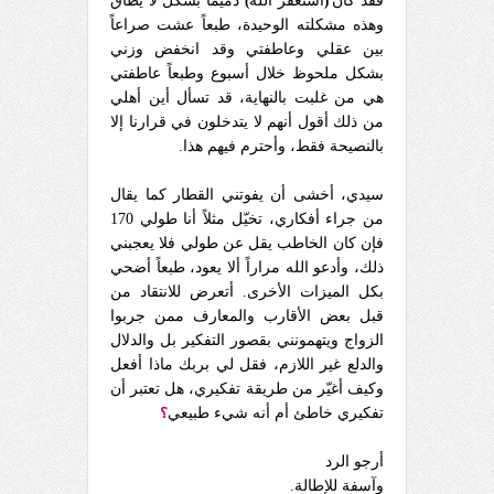
فقد كان
(
أستغفر الله
)
دميماً بشكل لا يطاق
وهذه مشكلته الوحيدة، طبعاً عشت صراعاً
بين عقلي وعاطفتي وقد انخفض وزني
بشكل ملحوظ خلال أسبوع وطبعاً عاطفتي
هي من غلبت بالنهاية، قد تسأل أين أهلي
من ذلك أقول أنهم لا يتدخلون في قرارنا إلا
بالنصيحة فقط، وأحترم فيهم هذا.
سيدي، أخشى أن يفوتني القطار كما يقال
من جراء أفكاري، تخيّل مثلاً أنا طولي 170
فإن كان الخاطب يقل عن طولي فلا يعجبني
ذلك، وأدعو الله مراراً ألا يعود، طبعاً أضحي
بكل الميزات الأخرى. أتعرض للانتقاد من
قبل بعض الأقارب والمعارف ممن جربوا
الزواج ويتهمونني بقصور التفكير بل والدلال
والدلع غير اللازم، فقل لي بربك ماذا أفعل
وكيف أغيّر من طريقة تفكيري، هل تعتبر أن
تفكيري خاطئ أم أنه شيء طبيعي
؟
أرجو الرد
وآسفة للإطالة.