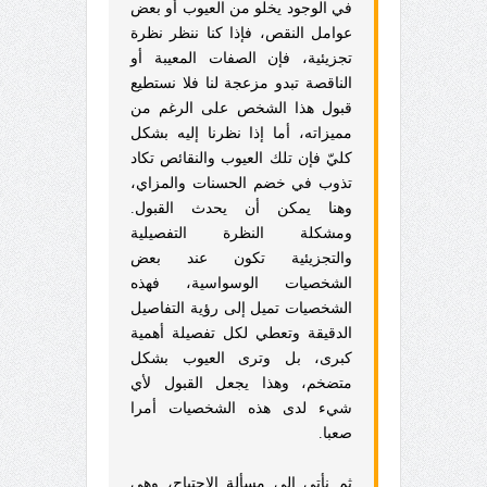
في الوجود يخلو من العيوب أو بعض
عوامل النقص، فإذا كنا ننظر نظرة
تجزيئية، فإن الصفات المعيبة أو
الناقصة تبدو مزعجة لنا فلا نستطيع
قبول هذا الشخص على الرغم من
مميزاته، أما إذا نظرنا إليه بشكل
كليّ فإن تلك العيوب والنقائص تكاد
تذوب في خضم الحسنات والمزاي،
وهنا يمكن أن يحدث القبول.
ومشكلة النظرة التفصيلية
والتجزيئية تكون عند بعض
الشخصيات الوسواسية، فهذه
الشخصيات تميل إلى رؤية التفاصيل
الدقيقة وتعطي لكل تفصيلة أهمية
كبرى، بل وترى العيوب بشكل
متضخم، وهذا يجعل القبول لأي
شيء لدى هذه الشخصيات أمرا
صعبا.
ثم نأتي إلى مسألة الاحتياج، وهي