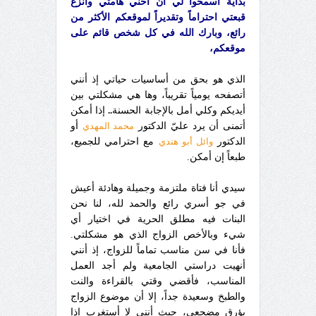
بداية اسمحوا لي أن أحني هامتي وأنزع
قبعتي احتراماً وتقديراً لموقعكم الأكثر من
رائع، وبارك الله في كل شخص قائم على
موقعكم،
الذي هو بحق من أساسيات حياتي إذ أنني
أتصفحه يومياً تقريباً، وها هي مشكلتي بين
أيديكم وكلي أمل بالإجابة الحسنة
..
إذا أمكن
أتمنى أن يرد عليّ الدكتور
محمد المهدي
أو
الدكتور
وائل أبو هندي
مع احترامي للجميع،
طبعاً إن أمكن.
سيدي أنا فتاة ملتزمة وجميلة وهادئة أعيش
في جو أسري رائع والحمد لله، لنا نحن
البنات فيه مطلق الحرية في اختيار أي
شيء وبالأخص الزواج الذي هو مشكلتي.
فأنا في سن مناسب تماماً للزواج، إذ أنني
أنهيت دراستي الجامعية ولم أجد العمل
المناسب، فأقضي وقتي بالقراءة والنت
والطبخ وسعيدة جداً، إلا أن موضوع الزواج
يؤرق مضجعي، حيث أنني لا أستغرب إذا