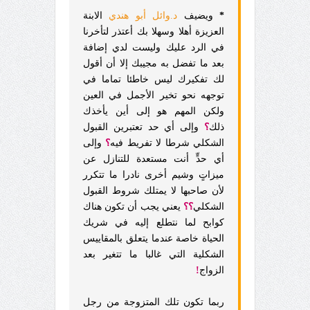
*
ويضيف
د.وائل أبو هندي
الابنة
العزيزة أهلا وسهلا بك أعتذر لتأخرنا
في الرد عليك وليست لدي إضافة
بعد ما تفضل به مجيبك إلا أن أقول
لك تفكيرك ليس خاطئا تماما في
توجهه نحو تخير الأجمل في العين
ولكن المهم هو إلى أين يأخذك
ذلك
؟
وإلى أي حد تعتبرين القبول
الشكلي شرطا لا تفريط فيه
؟
وإلى
أي حدٍّ أنت مستعدة للتنازل عن
ميزاتٍ وشيم أخرى نادرا ما تتكرر
لأن صاحبها لا يمتلك شروط القبول
الشكلي
؟؟
يعني يجب أن تكون هناك
كوابح لما نتطلع إليه في شريك
الحياة خاصة عندما يتعلق بالمقاييس
الشكلية التي غالبا ما تتغير بعد
الزواج
!
ربما تكون تلك المتزوجة من رجل