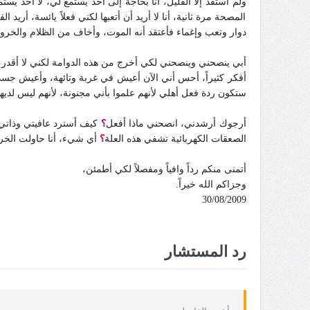
ولم أستفد إلا القليل، أنا بحاجة إلى أحد يستمع لي، لا أحد يست
المصحة مرة ثانية، أنا لا أريد أن أتعبها لكني فعلاً يائسة، أر
دوار وتعب وإغماء فأعتقد أنه الموت، وأخاف من الظلام والخرو
أبي ينصحني وينصحني لكي أخرج من هذه الدوامة لكني لا أقد
أفكر كثيراً، أحس أني الآن أعيش في غربة وتائهة، وأعيش جسداً
ستكون ردة فعل أهلي لأنهم علموا بأني مجنونة، لأنهم ليس لدي
أرجوك أرشدني، انصحني ماذا أفعل
؟
كيف أسترد عافيتي وذاتي 
الصعقات الكهربائية تشفي هذه العلة
؟
أي شيء، أنا حاولت الخر
أتمنى منكم رداً وافياً ومفصلاً لكي أطمئن،
وجزاكم الله خيراً.
30/08/2009
رد المستشار