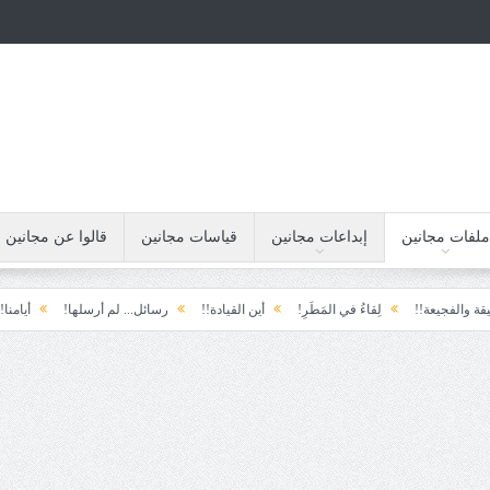
ملفات مجانين
إبداعات مجانين
قياسات مجانين
قالوا عن مجانين
ة!!
لِقاءُ في المَطَرِ!
أين القيادة!!
رسائل... لم أرسلها!
أيامنا!!
خيبة