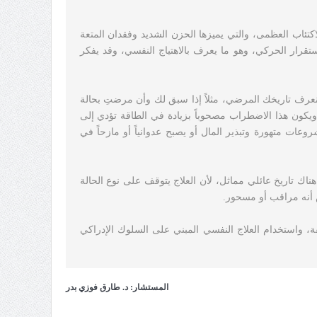
تئاب العظمى، والتي يميزها الحزن الشديد وفقدان المتعة
تقرار الحركي، وهو ما يعرف بالاهتياج النفسي، وقد يفكر
 نعرف تاريخك المرضي، مثلاً إذا سبق لك وأن مرضتِ بحالة
 ويكون هذا الاضطراب مصحوباً بزيادة في الطاقة تؤدي إلى
عات متهورة وتبذير المال أو يصبح عدوانياً أو مازحاً في
ناك تاريخ عائلي مماثل، لأن العلاج يتوقف على نوع الحالة
ض أنه مراقب أو مسحور.
ة، واستخدام العلاج النفسي المبني على السلوك الإدراكي
المستشار: د. طارق فوزي بدر