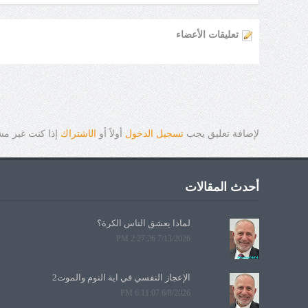
تعليقات الأعضاء
لإضافة تعليق يجب
تسجيل الدخول
أولاً أو
ال
ا
شتراك
إذا كنت غير م
أحدث المقالات
لماذا يعشق الناس الكرة؟
7/13/2026 2:27:26 PM
الإعجاز النفسي في آية النوم والموت2
6/8/2026 6:11:07 PM