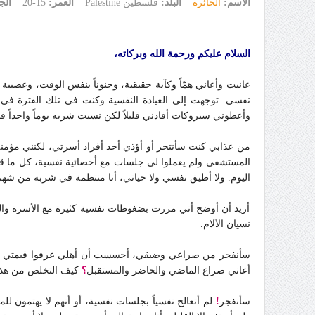
الاسم:
الحائرة
البلد:
فلسطين Palestine
العمر:
15-20
ال
السلام عليكم ورحمة الله وبركاته،
عانيت وأعاني همّاً وكآبة حقيقية، وجنوناً بنفس الوقت، وعصب
نفسي. توجهت إلى العيادة النفسية وكنت في تلك الفترة في ا
وأعطوني سيروكات أفادني قليلاً لكن نسيت شربه يوماً واحداً ف
من عذابي كنت سأنتحر أو أؤذي أحد أفراد أسرتي، لكنني مؤمن
المستشفى ولم يعملوا لي جلسات مع أخصائية نفسية، كل ما قد
اليوم. ولا أطيق نفسي ولا حياتي، أنا منتظمة في شربه من شهر و
أريد أن أوضح أني مررت بضغوطات نفسية كثيرة مع الأسرة والم
نسيان الآلام.
سأنفجر من صراعي وضيقي، أحسست أن أهلي عرفوا قيمتي عندم
أعاني صراع الماضي والحاضر والمستقبل
؟
كيف التخلص من هذه 
سأنفجر
!
لم أتعالج نفسياً بجلسات نفسية، أو أنهم لا يهتمون ل