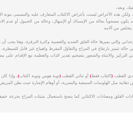
يك.
وبعد،
لكن هذه الأعراض ليست بأعراض الاكتئاب المتعارف عليه والمسمى بنوبة الاك
يكون مصحوباً بحالة من الإمساك أو الإسهال، وحالة من الخمول أو عدم الاس
 يتخلص من آلامه.
داني والتي يميزها حالة القلق الشديد والعصبية وكثرة النرفزة، وهنا يجب أن
 حالة تتميز بارتفاع في المزاج والتفاؤل المفرط واهتياج غير قابل للسيطرة،
التركيز والانتباه والشعور بتضخيم تقدير الذات والعظمة مع الإقدام على مشرو
ادي القطب
(
اكتئاب فقط
)
أو ثنائي القطب
(
نوبة هوس ونوبة اكتئاب
)
،
وإذا كان ه
اض ذهانية مثل الهلوسات السمعية والبصرية، أو أوهام الإشارة حيث يظن المري
دات القلق ومضادات الاكتئابن كما ينصح باستعمال مثبتات المزاج بجرعة خفيف