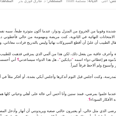
جنس:
أنثى
الديانة:
مسلمة Islam
المستشار:
د. طارق فوزي بدر
المشاهدا
ية شديدة وفوبيا من الخروج من المنزل ودوار، عندما أكون متوترة طبعاً، سببه
لامتحانات النهائية في الثانوية، كنت مريضة ومهمومة من حالي فأعطوني دوا
قال الطبيب أن عليّ أن أقطع السيروكات نهائياً وليس بالتدريج فزادت معاناتي،
ة وأعرف عاقبة من يفعل ذلك، لكن هذا من ألمي الذي يمزقني فذهبت للطبيب 
ّموه هو إعطائي دواء اسمه
"
ديابكين
"
، هل هذا الدواء سيساعدني
؟
أني أحسست 
أسبوع ولم ألاحظ فرقاً كبيراً.
درسة، وكنت أجلس قبل النوم أتذكرها وأجلس أبكي بشدة، أو أفكر مثلاً في أ
ا علموا بمرضي، فمنذ سنين وأنا أحس أني عالة على أهلي وحياتي كلها هم
الأفكار السوداء
؟
.
لمرضى الذي مثل حالي، أو يعتبرون حالتي صعبة ويريدونني أن أنهار وأدخل الم