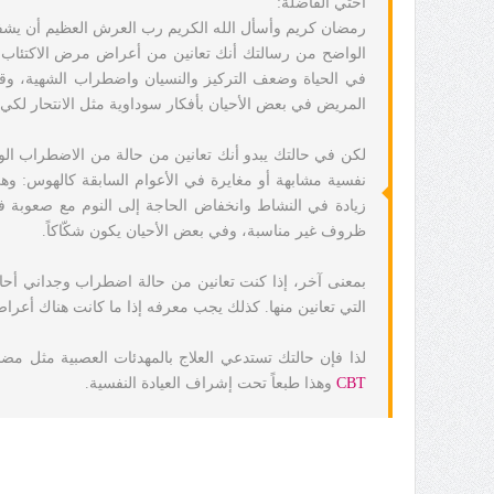
أختي الفاضلة:
رمضان كريم وأسأل الله الكريم رب العرش العظيم أن يشف
الواضح من رسالتك أنك تعانين من أعراض مرض الاكتئاب، و
في الحياة وضعف التركيز والنسيان واضطراب الشهية، وقد 
المريض في بعض الأحيان بأفكار سوداوية مثل الانتحار لكي
لكن في حالتك يبدو أنك تعانين من حالة من الاضطراب الوج
نفسية مشابهة أو مغايرة في الأعوام السابقة كالهوس: وهي
زيادة في النشاط وانخفاض الحاجة إلى النوم مع صعوبة في 
ظروف غير مناسبة، وفي بعض الأحيان يكون شكّاكاً.
بمعنى آخر، إذا كنت تعانين من حالة اضطراب وجداني أح
التي تعانين منها. كذلك يجب معرفه إذا ما كانت هناك أعر
لذا فإن حالتك تستدعي العلاج بالمهدئات العصبية مثل مضا
CBT
وهذا طبعاً تحت إشراف العيادة النفسية.