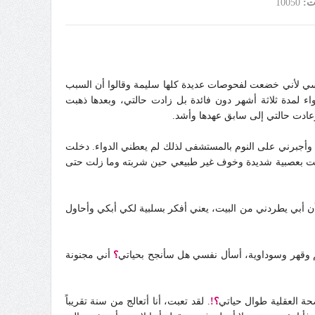
ت:
10050
 نفسي لأني خضعت لفحوصات عديدة كلها سليمة وقالوا أن السبب
ء لمدة ثلاثة أشهر دون فائدة بل زادت حالتي، وبعدها ذهبت
 وعادت حالتي إلى سابق عهدها وأشد.
وأجبرني على النوم بالمستشفى لذلك لم يعطني الدواء. دخلت
بعصبية شديدة وخوف غير طبيعي حين شربته وما زلت حتى
ن أبي يطردني من البيت، يعني أفكر بسلبية لكي أبكي وأحاول
 وقهر وسوداوية، أسأل نفسي هل سأنجح بحياتي
؟
أني مجنونة
صحة العقلية طوال حياتي
؟!
. لقد تعبت، أنا أتعالج من سنة تقريباً