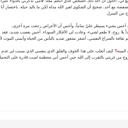
مع لي، أحاول أن أجد ذلك الشخص الذي أتكلم معه؛ فأمي تذكرني بالدواء كثيراً، 
يد الفضفضة مع أحد، صحيح أن الشكوى لغير الله مذلة لكن ما باليد حيلة. باختصا
ج من المنزل.
ر، أحس بشيء يسيطر عليّ تماماً، وأحس أن الأعراض رجعت مرة أخرى،
 بلا روح، لا طعم لشيء، وعادت لي الأفكار السوداء. أحس بغضب شديد، فقد سبب 
هم ثقافة بالصراع النفسي، أشعر بشعور شديد باليأس من الحياة وأتمنى الموت ل
الميتة
؟
كيف أتغلب على هذا الخوف والقلق الذي بنفسي الذي يسبب لي عدم ا
وج من غربتي بالتقرب إلى الله حين أحس أني محطمة
لست قادرة على التحمل 