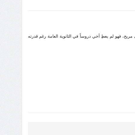
مريح، فهو لم يعطِ أخي دروساً في الثانوية العامة رغم قدرته