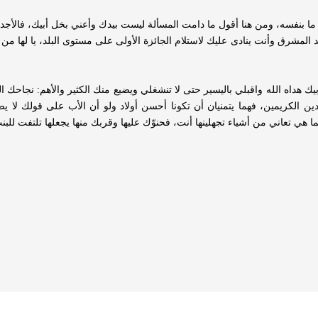
ر ما بنفسه، ومن هنا أقول ما دامت المسألة ليست بيدك وأعني بخل أبيك، فالأجد
رق وأنت ينادى عليك لاستلام الجائزة الأولى على مستوى البلد، يا لها من رو
بيك هداه الله واقبلي باليسير حتى لا تنشغلي ويضيع منك الكثير والأهم: نجاحك
دين الكريمين، فهما يتمنيان أن تكونا أحسن أولاد ولو أن الأب على قولك لا 
 هي تعاني من أشياء تجهلينها أنت، فحنوّك عليها وقربك منها يجعلها تلتفت للبنت ال