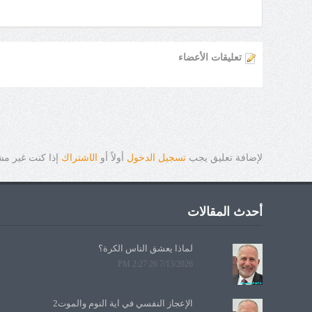
تعليقات الأعضاء
لإضافة تعليق يجب
تسجيل الدخول
أولاً أو
ال
ا
شتراك
إذا كنت غير م
أحدث المقالات
لماذا يعشق الناس الكرة؟
7/13/2026 2:27:26 PM
الإعجاز النفسي في آية النوم والموت2