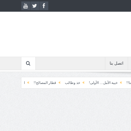
اتصل بنا
خيبة الأمل.... الأولى!
خذ وطالب
قطار المصالح!!
ابتسامة الطوارئ!
المك