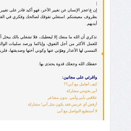
|
إن غ\عجز الإنسان عن تغيير الآخر، فهو أكيد قادر على تغيي
بظروف معيشتكم. استغلي تفوقك لصالحك وفكري في الغد المش
أيديهم.
تذكري أن الله ما منعك إلا ليعطيك، فلا تشغلي بالك ببخل أ
للعمل الأكثر من أجل التفوق، وإياكما ورصد سلبيات الوال
التمسي لها الأعذار وهوّني عنها وكوني أختها وصديقتها، فلربما
حفظك الله وجعلك قدوة يحتذى بها.
واقرئي على مجانين:
كيف أتعامل مع أبي؟؟
أبي يخونني مشاركة
علاقتي بأبي وأمي: بدون مشاعر
أرفض أي عريس فقد يكون مثل أبي! مشاركة
لا أستطيع التواصل مع أبي