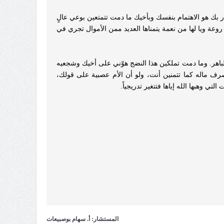
ر بك هو الاهتمام بنفسك وبأخيك ما دمت تتمتعين بوعي عالٍ
عة ويا لها من نعمة يتمناها العديد ممن الأموال تجري في
 الباهر. وما دمت تملكين هذا النضج هوّني على أخيك وشجعيه
يصرف ماله كما تتمنين أنت، ولو أن الأم عصبية على قولك،
تي وهبها الله إياها فتتغير تدريجياً.
المستشار: أ. سهام بوصبيعات