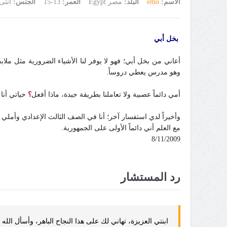
الاسم:
emo
البلد:
مصر Egypt
العمر:
13-15
الجنس:
أنثى
بخل أبي
أعاني من بخل أبي؛ فهو لا يوفر لنا الأشياء الضرورية مثل ملاب
وهو مدرس يعطي دروساً.
أمي دائماً عصبية ولا تعاملنا بطريقة جيدة، ماذا أفعل
؟
حياتي أنا
وأخيراً لدي استفسار آخر؛ أنا في الصف الثالث الإعدادي وأمل
مع العلم أني دائماً الأولى على الجمهورية.
8/11/2009
رد المستشار
ابنتي العزيزة،
تهاني لك على هذا النجاح الباهر، وأسأل الل