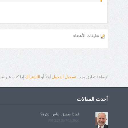
تعليقات الأعضاء
لإضافة تعليق يجب
تسجيل الدخول
أولاً أو
ال
ا
شتراك
إذا كنت غير م
أحدث المقالات
لماذا يعشق الناس الكرة؟
7/13/2026 2:27:26 PM