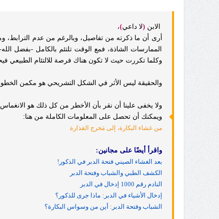
الابن
(
لا داعي
)
،
أرى أن ما ذكرته من تفاصيل، وبالرغم من عدم الترابط، ومن
الممارسات الشاذة، فمع الوقت تلتئم بالكامل -بفضل الله- 
وكلما تكررت حيث لا تكون هناك فرصة للالتئام الطبيعي في
والحقيقة ليس الأثر في الشكل التشريحي هو مكمن الخطورة
ولا يخفى علينا أن نقر بأن الأخطر من كل ذلك هو الانغماس
ويمكنك أن تحصل على المعلومات الكاملة من هنا:
من غشاء البكارة، إلى مَخرج القذارة
واقرأ أيضًا على مجانين:
بعد الغشاء الصيني فتحة الدبر في الذكور!
الكشف الطبي والشباب وفتحة الدبر
النادم رقم 1000 إدخال في الدبر
إدخال الأشياء في الدبر: ماذا جرى للذكور؟
الشباب وفتحة الدبر: أين من وسواس البكارة؟