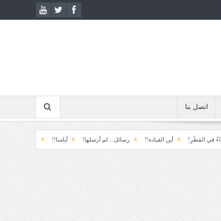
اتصل بنا
طَرِ!
أين القيادة!!
رسائل... لم أرسلها!
أيامنا!!
خيبة الأمل.... الأولى!