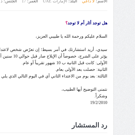
الاسم:
لا داعي
البلد:
الإمارات UAE
العمر:
17
الجنس:
ذك
هل توجد أثار أم لا توجد
؟
السلام عليكم ورحمة الله يا طبيبي العزيز،
سيدي،
أريد استشارتك في أمر بسيط؛ إن تعرّض شخص لاعتداء جنسي في 8 أو 7 من العمر، هل تبقى آثاره مع تق
يؤثر على الشرج، خصوصاً أن الإيلاج صار قبل حوالي 10 سنين أو 9 سنين وبعدها لم يحصل أبداً. حدث هذا لي ثلاث مرات من ذاك التاريخ؛
الأولى: كانت قبل الثانية ب 10 شهور تقريباً أو عام.
الثانية: حصلت بعد الأولى بعام.
الثالثة: بعد يوم من الاعتداء الثاني أي في اليوم التالي الذي يلي ا
نتمنى التوضيح أيها الطبيب،
وشكراً.
1
9/
2
/2010
رد المستشار