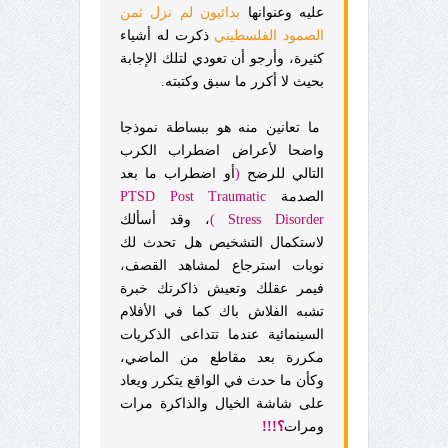
عليه وعنوانها
بدائيون لم نزل ثمن
الصمود الفلسطيني
ذكرت له أشياء
كثيرة، وأرجو أن تعودي لتلك الإجابة
بحيث لا أكرر ما سبق وكتبته.
ما تعانين منه هو ببساطة نموذجا
واضحا لأعراض اضطراب الكرب
التالي للرضح
(
أو اضطراب ما بعد
الصدمة
PTSD Post Traumatic
Stress Disorder )
، وقد أسألك
لاستكمال التشخيص هل تحدث لك
نوبات استرجاع لمشاهد القصف،
فيمر عقلك وتعيش ذاكرتك خبرة
تشبه الفلاش باك كما في الأفلام
السينمائية عندما تتداعى الذكريات
مكررة بعد مقاطع من الماضي،
وكأن ما حدث في الواقع يتكرر ويعاد
على شاشة الخيال والذاكرة مرات
ومرات
؟!!
!