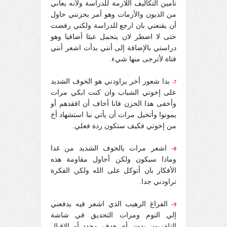
تامين التكاليف اللازمة للدراسة ولأنه يعاني
من الديون والأزمات وهو أمر يحزنني حاول
أن يقنعني بان ارجع للدراسة ولكني رفضت
حتى لا اضطر لان يتحمل عبئا أضافيا وهو
دراستي بالإضافة إلى أنني بدأت اشعر أنني
فتاة لأترجى منها شيء.
بدا شعور أخر يراودني هو الخوف الشديد
7-
على إخوتي الشباب وان كنت ابكي مرات
وأخفى هذا الحزن فانا أخاف أن افقدهم أو
يموتوا وأتخيل مرات أن يأتي نبا استشهاد أخ
من إخوتي فكيف ستكون ردة فعلي.
-
اشعر مرات بالخوف الشديد من غدا
8
وماذا سيكون ولكن أحاول مقاومة هذه
الأفكار بان أتوكل على الله ولكن الفكرة
تراودني جدا.
-
الفراغ الرهيب الذي اشعر فيه يدفعني
9
إلي النوم ومرات التحديق في شاشة
التلفزيون بدون أي هدف محدد أو الإقبال