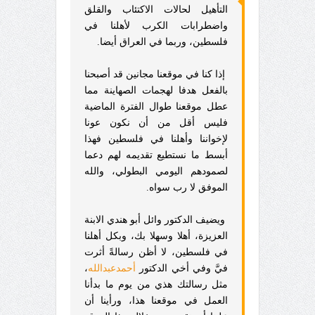
التأهيل لحالات الاكتئاب والقلق
واضطرابات الكرب لأهلنا في
فلسطين، وربما في العراق أيضا.
إذا كنا في موقعنا مجانين قد أصبحنا
بالفعل هدفا لهجمات الصهاينة مما
عطل موقعنا طوال الفترة الماضية
فليس أقل من أن نكون عونا
لإخواننا وأهلنا في فلسطين فهذا
أبسط ما نستطيع تقديمه لهم دعما
لصمودهم اليومي البطولي، والله
الموفق لا رب سواه.
ويضيف الدكتور وائل أبو هندي الابنة
العزيزة، أهلا وسهلا بك، وبكل أهلنا
في فلسطين، لا أظن رسالةً أثرت
فيَّ وفي أخي الدكتور
أحمدعبدالله
،
مثل رسالتك هذي من يوم ما بدأنا
العمل في موقعنا هذا، ورأينا أن