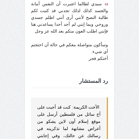
سيدي لطالما اعتبرت أن النفس أمانة
14-
والجسد كذلك لذلك تجدني قد كتبت لكم
طالبة النصح لأنني أرى أنني اظلم جسدي
وروحي وبما إنني لم أجد أحدا يساعدني هنا
فإنني اطلب العون منكم بعد الله عز وجل
وسأكون متواصلة معكم في حالة أن احتجتم
أي شيء.
أختكم فجر
رد المستشار
الأخت الكريمة: كنت قد أجبت على
أخ سائل من فلسطين أرسل على
موقع إسلام أون لاين يشكو من
أعراض مشابهة لما تذكرينه في
رسالتك عن حالتك، وفي إجابتي