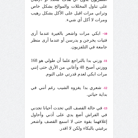
على تناول المخللات والموالح بشكل خاص
وتراني مرات اقبل على الأكل بشكل رهيب
ومرات لا أكل أي شيء.
-
ابكي مرات واشعر بالغيرة عندما أرى
10
فتيات يخرجن و يدرسن أو عندما أرى منظر
جامعة في التلفزيون.
وزني بدا بالتراجع علما أن طولي هو 168
11-
ووزني أصبح 48 وأعاني من الأرق حتى إنني
مرات ابكي لعدم قدرتي على النوم.
شعري بدا يغزوه الشيب رغم أنني في
12-
بداية حياتي.
في حالة القصف التي تحدث أحيانا تجدني
13-
في الفراش أضع يدي على أذني وأحاول
إغلاقهما بقوة حتى لا اسمع القصف واشعر
برغبتي بالبكاء ولكن لا اقدر.