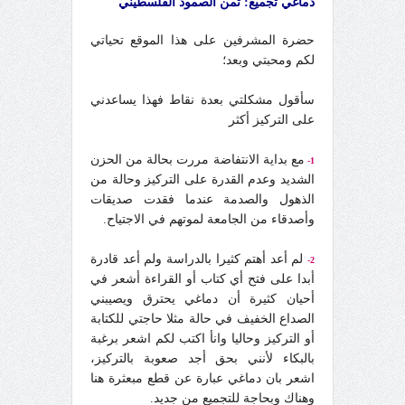
دماغي تجميع: ثمن الصمود الفلسطيني
حضرة المشرفين على هذا الموقع تحياتي
لكم ومحبتي وبعد؛
سأقول مشكلتي بعدة نقاط فهذا يساعدني
على التركيز أكثر
مع بداية الانتفاضة مررت بحالة من الحزن
1-
الشديد وعدم القدرة على التركيز وحالة من
الذهول والصدمة عندما فقدت صديقات
وأصدقاء من الجامعة لموتهم في الاجتياح.
لم أعد أهتم كثيرا بالدراسة ولم أعد قادرة
2-
أبدا على فتح أي كتاب أو القراءة أشعر في
أحيان كثيرة أن دماغي يحترق ويصيبني
الصداع الخفيف في حالة مثلا حاجتي للكتابة
أو التركيز وحاليا وانأ اكتب لكم اشعر برغبة
بالبكاء لأنني بحق أجد صعوبة بالتركيز،
اشعر بان دماغي عبارة عن قطع مبعثرة هنا
وهناك وبحاجة للتجميع من جديد.