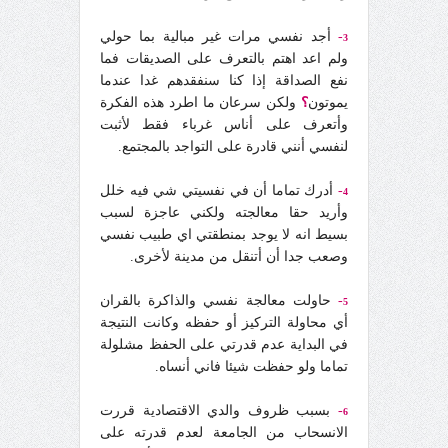
-
أجد نفسي مرات غير مبالية بما حولي
3
ولم اعد اهتم بالتعرف على الصديقات فما
نفع الصداقة إذا كنا سنفقدهم غدا عندما
يموتون
؟
ولكن سرعان ما اطرد هذه الفكرة
وأتعرف على أناس غرباء فقط لأثبت
لنفسي أنني قادرة على التواجد بالمجتمع.
-
أدرك تماما أن في نفسيتي شي فيه خلل
4
وأريد حقا معالجته ولكني عاجزة لسبب
بسيط انه لا يوجد بمنطقتي اي طبيب نفسي
وصعب جدا أن أتنقل من مدينة لأخرى.
-
حاولت معالجة نفسي والذاكرة بالقران
5
أي محاولة التركيز أو حفظه وكانت النتيجة
في البداية عدم قدرتي على الحفظ مشلولة
تماما ولو حفظت شيئا فاني أنساه.
-
بسبب ظروف والدي الاقتصادية قررت
6
الانسحاب من الجامعة لعدم قدرته على