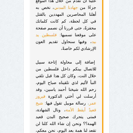
علينا أن نقدم من خلال هذا الموقع
جزءًا من
جهادنا المدني
، نخص به
أهلنا المحاصرين المهددين بالقتل
في كل لحظة، كم كانت كلماتك
محفزةً، حتى قررنا أن نصمم صفحة
على موقعنا نسميها:
فلسطين يد
بيد
، وفيها سنحاول تقديم العون
الإرشادي لكم خاصةً،
إضافة إلى محاولة إتاحة سبيل
للاتصال بينكم داخل فلسطين من
خلال النت، وكان كل هذا قبل تلقي
النبأ لأليم لذي تلقيناه صباح اليوم،
رحم الله شيخنا أحمد ياسين، وقد
أرسلت لي أختي الدكتورة
فيروز
عمر
،
رسالة موبيل تقول فيها:
شيخ
قعيدٌ أيقظ الأمة
، ونال الشهادة،
فمتى يتحرك صحيح البدن قعيد
الهمة؟؟ ونحن إن شاء الله كلنا لن
تقعد لنا همة بعد اليوم، نحن معكم،