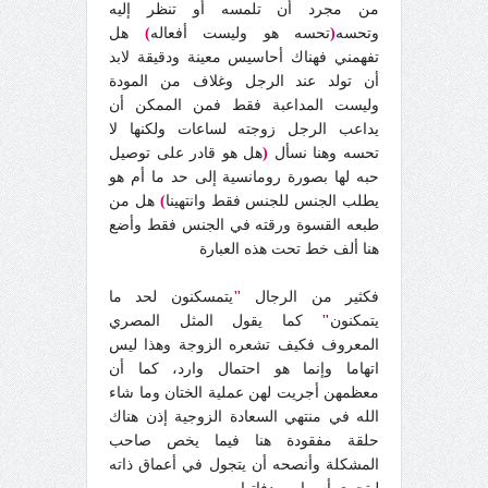
من مجرد أن تلمسه أو تنظر إليه
وتحسه
(
تحسه هو وليست أفعاله
)
هل
تفهمني فهناك أحاسيس معينة ودقيقة لابد
أن تولد عند الرجل وغلاف من المودة
وليست المداعبة فقط فمن الممكن أن
يداعب الرجل زوجته لساعات ولكنها لا
تحسه وهنا نسأل
(
هل هو قادر على توصيل
حبه لها بصورة رومانسية إلى حد ما أم هو
يطلب الجنس للجنس فقط وانتهينا
)
هل من
طبعه القسوة ورقته في الجنس فقط وأضع
هنا ألف خط تحت هذه العبارة
فكثير من الرجال
"
يتمسكنون لحد ما
يتمكنون
"
كما يقول المثل المصري
المعروف فكيف تشعره الزوجة وهذا ليس
اتهاما وإنما هو احتمال وارد
،
كما أن
معظمهن أجريت لهن عملية الختان وما شاء
الله في منتهي السعادة الزوجية إذن هناك
حلقة مفقودة هنا فيما يخص صاحب
المشكلة وأنصحه أن يتجول في أعماق ذاته