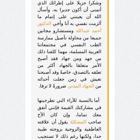
وشكرا جزيلا على إطرائك الذي
أتمنى أن أكون جديرا به، وأسأل
الله أن يعينني على إتمام ما
ألزمت نفسي به أنا وأخي
الدكتور
أحمد عبدالله
ومستشارو مجانين
جميعا من محاولة تأصيل ممارسة
الطب النفسي في مجتمعاتنا
العربية المسلمة، مهما كلفنا ذلك
من جهد ومن جهاد فقد أصبح
الأمر متعلقا بالجهاد أكثر من
تعلقه بالتصدق، خاصةً وقد أصبحنا
نعيش في زمن جعلت أحداثه
من
الجهاد المدني
ضرورةً لا ترفا.
أما بالنسبة للآراء التي تطرحينها
في مشاركتك القيمة فإنني أتفق
معك تماما، وإن كان الأخ
صاحب
المشكلة
يقول أن علاقته
العاطفية والروحية بزوجته طيبة
جدا، ولكنها رغم ذلك لا تستجيب