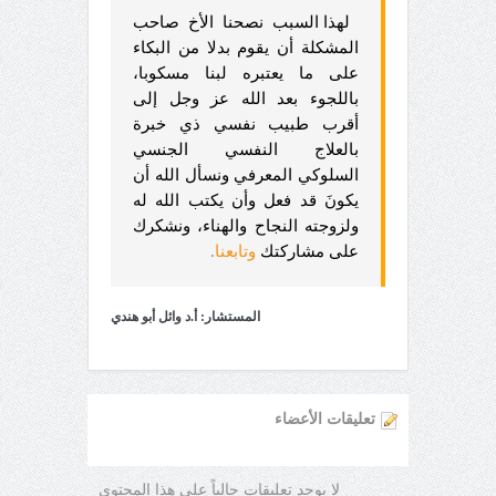
لهذا السبب نصحنا الأخ صاحب
المشكلة أن يقوم بدلا من البكاء
على ما يعتبره لبنا مسكوبا،
باللجوء بعد الله عز وجل إلى
أقرب طبيب نفسي ذي خبرة
بالعلاج النفسي الجنسي
السلوكي المعرفي ونسأل الله أن
يكونَ قد فعل وأن يكتب الله له
ولزوجته النجاح والهناء، ونشكرك
على مشاركتك
وتابعنا
.
المستشار: أ.د وائل أبو هندي
تعليقات الأعضاء
لا يوجد تعليقات حالياً على هذا المحتوى