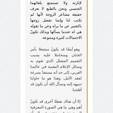
لإثارته ولا تستمتع بلقائهما
الجنسي ونحن بالطبع لا نعرف
حقيقة مشاعر الزوجة لأنها لم
تكتب لنا وإنما تفضل زوجها
بالتعبير عن ما يراه وعن ما تقوله
هي له عندما يسألها وبذلك تكونُ
الاحتمالات كثيرة ومتنوعة
.
وهو أيضًا قد يكونُ منشغلا بأمر
الختان ومتحاملا عليه بسبب
التعميم المضلل الذي تقوم به
وسائل الإعلام المغيبة في عالمنا
العربي، إلى حد أنه مستعدٌ بسرعة
لفقد الأمل، وهذا هو ما حاولنا
تنبيهه إليه ونسأل الله أن نكونَ قد
أفلحنا.
إلا أن هناك نقطةً أخرى قد تكونُ
أهم وهي ما هي الصورة المعرفية
الموجودة في ذهنه عن المرأة