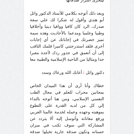
ليتحرى أسرار صدفاتها
وبعد ذلك أتوجه بكلامي للأستاذ الدكتور وائل
أبو هندي وأقول له شكرا لك علي سعة
صدرك، الرد كان كافيا ووافيا دينيا وأخلاقيا
وطبيا وعلميا ومدعما بالأحاديث وهذه سمة
تميز حضرتك في إجاباتك عن أي إجابات
أخرى فلقد استدرجتني كاميرا قلمك الثاقب
إلى أن أتعمق في جذور ردك لأجده معبرا
جدا ومثاليا من الناحية الإسلامية والطبية معا
دكتور وائل
:
أعانك الله ورعاك وسدد
خطاك وأنا أرى أن هذا الميدان الخاص
بمجانين محراب للعلم في مجال الطب
النفسي الإسلامي، ومن هنا أتوجه بالنداء
إلي كل من لديه القدرة على التطوع
بموهبته وجهده وعمله لخدمة عالمنا العربي
ورفع معاناته وأتوسل إليه ألا يتردد عن
المشاركة التي سوف تكتب في ميزان
حسناته وتكون صدقة جارية تخيلوا صدقة