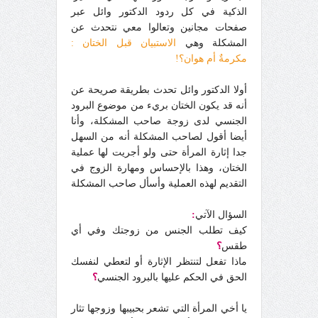
الذكية في كل ردود الدكتور وائل عبر
صفحات مجانين وتعالوا معي نتحدث عن
المشكلة وهي
الاستبيان قبل الختان :
مكرمةٌ أم هوان؟!
أولا الدكتور وائل تحدث بطريقة صريحة عن
أنه قد يكون الختان بريء من موضوع البرود
الجنسي لدى زوجة صاحب المشكلة، وأنا
أيضا أقول لصاحب المشكلة أنه من السهل
جدا إثارة المرأة حتى ولو أجريت لها عملية
الختان، وهذا بالإحساس ومهارة الزوج في
التقديم لهذه العملية وأسأل صاحب المشكلة
السؤال الآتي
:
كيف تطلب الجنس من زوجتك وفي أي
طقس
؟
ماذا تفعل لتنتظر الإثارة أو لتعطي لنفسك
الحق في الحكم عليها بالبرود الجنسي
؟
يا أخي المرأة التي تشعر بحبيبها وزوجها تثار