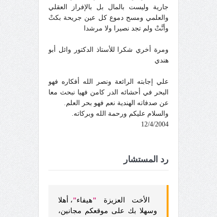
جارية وليست بالمال بل بالإفراز العقلي
والعلمي ومسح دموع كل عين جريحة بكتْ
وأنَّتْ ولم تجد نصيرا ولا مرشدا
ومرة أخري شكرا للأستاذ الدكتور وائل أبو
هندي
علي إجابته الرائعة ونصر الله أفكاره فهو
البحر في أحشائه الدر كامن فهيا نبحث معا
عن صدفاته الهندية نعم فهو بحر العلم.
والسلام عليكم ورحمة الله وبركاته.
12/4/2004
رد المستشار
الأخت العزيزة
"
هيفاء
"
، أهلا
وسهلا بك على موقعكم مجانين،