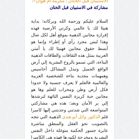
الاستبيان قبل الختان : مكرمةٌ أم هوان؟!
مشاركة في الاستبيان قبل الختان
السلام عليكم ورحمة الله وبركاته؛
بداية
هنيئا لك يا عالمي وكرتي الأرضية فهذه
إفرازة مجانين الذهبية بموقع أهل لكل ضال
وهذا ليس مجرد رأي أو إطراء وإنما هو
أبسط حقوق مجانين فهنيئا لك يا أمتي
العربية بمثل هذه الثقافات والطاقات الذهبية
البناءة، التي تسمو بالروح البشرية إلي أرض
الواقع الجميل وتبدل المشاكل أحاسيس
وهمهمات مجدية بناءة للشخصية العربية
والعالمية فالعلم لا يعرف جنسية ولا حدودا
فكل أرض وطن ومحراب للعلم وها هو
مجانين حبة كريزة النفس التائهة لترشدها
إلي بر الأمان وبعد
:
هذه هي مشاركتي
المتواضعة التي شدتني وجذبتني إليها كاميرا
قلم
الدكتور وائل أبو هندي
الذهبية التي تتجه
بالتصويب نحو العقل والمنطق مباشرة
عابرة جسور الحكمة متوغلة داخل النفس
البشرية ومخرجة لكنوزها فهذه هي الكاميرا