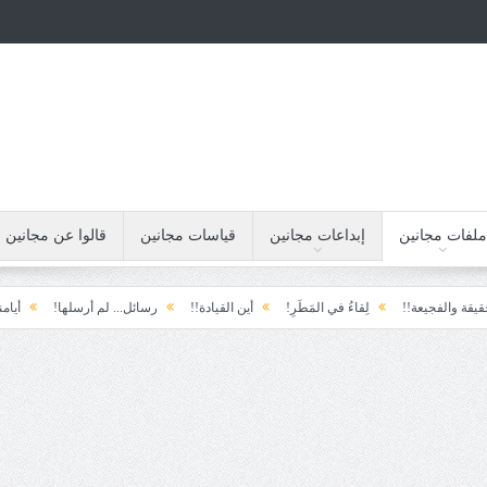
ملفات مجانين
إبداعات مجانين
قياسات مجانين
قالوا عن مجانين
يعة!!
لِقاءُ في المَطَرِ!
أين القيادة!!
رسائل... لم أرسلها!
أيامنا!!
خي