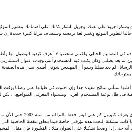
 وشكرا جزيلا على ثقتك، وجزيل الشكر كذلك على اهتمامك بتطوير الموقع
ا لتطوير الموقع وتغيير لغة برمجته وستضاف مزايا كثيرة جديدة إن شاء 
ودة في التصميم الحالي ولكنني شخصيا لا أعرف كيفية الوصول لها وأظ
 لم يعد يصلني وكان يكتب فيه المستخدم أنني وجدت عنوان استشارتي قد 
 الرسائل لم يعد يصلنا ويبدو أن المهندس شوقي أفندي نسي هذه الصفحة 
مقترحاتك.
ظنها ستأتي بنتائج مفيدة جدا وإن احتوت في طياتها على رضانا بوقت 
خاصة في ظل نوعية المستخدم العربي ومستواه المعرفي المتواضع.... لكن 
عرف كثيرون كم غني ليس فقط بالتراكم من سنة 2003 حتى الآن
...
م
ا كانت مشكلة البحث هذه تؤرقني خاصة فيما يتعلق بنقطة الخاصية التي ت
نه حتى إذا وضعنا تشكيلا على العنوان مثلا : المَشُورة فإن مقال المشو