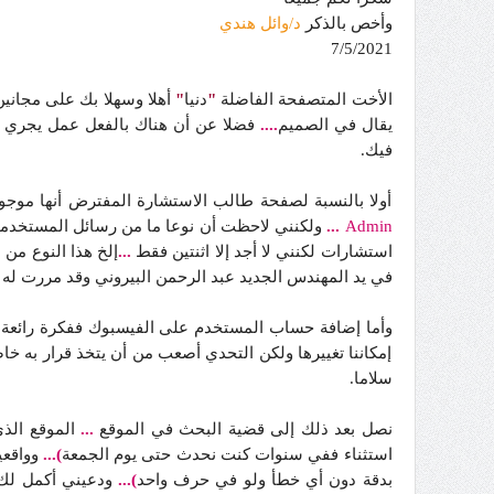
وأخص بالذكر
د/وائل هندي
7/5/2021
الأخت المتصفحة الفاضلة
"
دنيا
"
أهلا وسهلا بك على مجانين
يقال في الصميم
....
فضلا عن أن هناك بالفعل عمل يجري حالي
فيك.
أولا بالنسبة لصفحة طالب الاستشارة المفترض أنها موج
Admin
...
ولكنني لاحظت أن نوعا ما من رسائل المستخدمين
استشارات لكنني لا أجد إلا اثنتين فقط
...
إلخ هذا النوع من
في يد المهندس الجديد عبد الرحمن البيروني وقد مررت له 
وأما إضافة حساب المستخدم على الفيسبوك ففكرة رائعة أ
إمكاننا تغييرها ولكن التحدي أصعب من أن يتخذ قرار به 
سلاما.
نصل بعد ذلك إلى قضية البحث في الموقع
...
الموقع الذي ي
استثناء ففي سنوات كنت نحدث حتى يوم الجمعة
)...
وواقعي
بدقة دون أي خطأ ولو في حرف واحد
)...
ودعيني أكمل لك أ