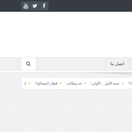
اتصل بنا
بة الأمل.... الأولى!
خذ وطالب
قطار المصالح!!
ابتسامة الطوارئ!
المكو