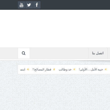
اتصل بنا
لأمل.... الأولى!
خذ وطالب
قطار المصالح!!
ابتسامة الطوارئ!
المكوّن و