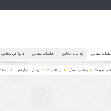
ملفات مجانين
إبداعات مجانين
قياسات مجانين
قالوا عن مجانين
!!
لِقاءُ في المَطَرِ!
أين القيادة!!
رسائل... لم أرسلها!
أيامنا!!
خيبة ا