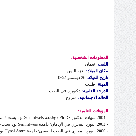
المعلومات الشخصية:
اللقب:
نعمان
مكان الميلاد:
تعز، اليمن
تاريخ الميلاد:
26 ديسمبر 1962
الم
هنة
:
طبيب
الدرجة العلمية:
دكتوراه في الطب
الحالة الاجتماعية:
متزوج
المؤهلات العلمية:
-
2004 شهادة الدكتوراهPh.D / جامعة Semmlweis بودابست / المجر.
-
2002 البورد المجري في الإدمان/جامعة Semmlweis بودابست/المجر
-
2000 البورد المجري في الطب النفسي/جامعة Hynal Amre بودابست / المجر