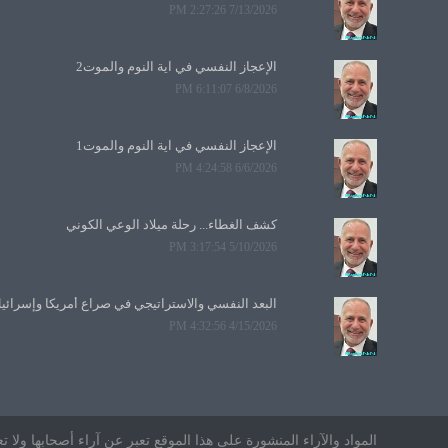
7/13/2026 2:27:26 PM
الإعجاز النفسي في آية النوم والموت2
6/8/2026 6:11:07 PM
الإعجاز النفسي في آية النوم والموت1
6/6/2026 4:24:58 PM
كشف الغطاء... رحلة ميلاد الوعي الكوني
5/10/2026 3:17:54 PM
البعد النفسي والاستراتيجي في صراع أمريكا وإسرائي
4/15/2026 4:32:56 PM
المواد والآراء المنشورة على هذا الموقع تعبر عن آراء أصحابها ول