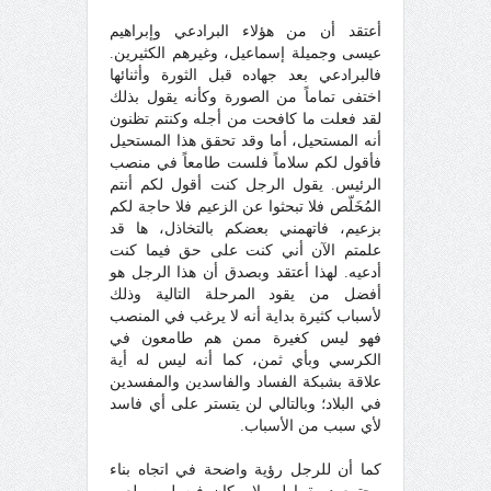
أعتقد أن من هؤلاء البرادعي وإبراهيم
عيسى وجميلة إسماعيل، وغيرهم الكثيرين.
فالبرادعي بعد جهاده قبل الثورة وأثنائها
اختفى تماماً من الصورة وكأنه يقول بذلك
لقد فعلت ما كافحت من أجله وكنتم تظنون
أنه المستحيل، أما وقد تحقق هذا المستحيل
فأقول لكم سلاماً فلست طامعاً في منصب
الرئيس. يقول الرجل كنت أقول لكم أنتم
المُخَلّص فلا تبحثوا عن الزعيم فلا حاجة لكم
بزعيم، فاتهمني بعضكم بالتخاذل، ها قد
علمتم الآن أني كنت على حق فيما كنت
أدعيه. لهذا أعتقد وبصدق أن هذا الرجل هو
أفضل من يقود المرحلة التالية وذلك
لأسباب كثيرة بداية أنه لا يرغب في المنصب
فهو ليس كغيرة ممن هم طامعون في
الكرسي وبأي ثمن، كما أنه ليس له أية
علاقة بشبكة الفساد والفاسدين والمفسدين
في البلاد؛ وبالتالي لن يتستر على أي فاسد
لأي سبب من الأسباب.
كما أن للرجل رؤية واضحة في اتجاه بناء