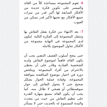
6-
تقوم المجموعة بمساعدة كلاً من القائد
والميسر على تكوين فكرة جديدة من
الأفكار السابقة لها أكبر قدر من ميزات
جميع الأفكار مع تجنبها لأكبر قدر ممكن من
العيوب.
7-
بعد الانتهاء من فكرة يقفل النقاش بها
وتنتقل المجموعة إلى الفكرة التالية. ليكون
لدى المجموعة في النهاية مجموعة من
الأفكار تتناول الموضوع بكامله.
حتى ينجح أسلوب العصف الذهني يجب أن
يكون القائد فاهماً لموضوع النقاش ولديه
الشخصية القيادية وقادر على أن يحظى
بالاحترام من أفراد المجموعة. ويتلخص
دوره في اختيار موضوع المناقشة بموافقة
المجموعة، وقيادة عملية الحوار بشكل
صحيح حتى لا يتحول النقاش إلى حوار
سوفسطائي أو همجي لا طائل منه، كما
يجب أن يكون القائد متمتع بمهارة القدرة
على تنظيم النقاش من حيث من يتحدث
والمدة المسموح له بالحديث حتى لا يستأثر