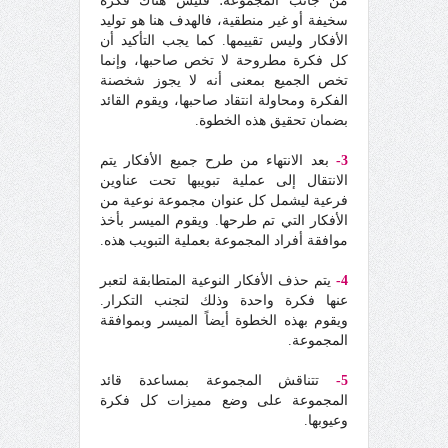
من جانب المجموعة؛ فليس هناك فكرة
سخيفة أو غير منطقية، فالهدف هنا هو توليد
الأفكار وليس تقييمها. كما يجب التأكيد أن
كل فكرة مطروحة لا تخص صاحبها، وإنما
تخص الجميع بمعنى أنه لا يجوز شخصنة
الفكرة ومحاولة انتقاد صاحبها، ويقوم القائد
بضمان تحقيق هذه الخطوة.
3-
بعد الانتهاء من طرح جميع الأفكار يتم
الانتقال إلى عملية تبويبها تحت عناوين
فرعية ليشمل كل عنوان مجموعة نوعية من
الأفكار التي تم طرحها. ويقوم الميسر بأخذ
موافقة أفراد المجموعة بعملية التبويب هذه.
4-
يتم حذف الأفكار النوعية المتطابقة لتعبر
عنها فكرة واحدة وذلك لتجنب التكرار.
ويقوم بهذه الخطوة أيضاً الميسر وبموافقة
المجموعة.
5-
تتناقش المجموعة بمساعدة قائد
المجموعة على وضع مميزات كل فكرة
وعيوبها.