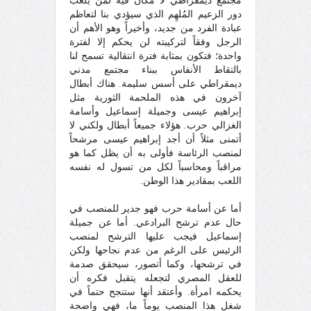
مجتمع ديمقراطي لا مكان فيه لمن يلعب
دور الزعيم المُلهِم الذي سيؤدي بنا لتعاظم
عبادة الفرد من جديد، وأخيراً وهو الأهم أن
الرجل وفقاً لتركيبته لن يحكم إلا لفترة
واحدة؛ فتكون بمثابة فترة انتقالية تسمح لنا
بالتقاط الأنفاس ببناء مجتمع مدني
ديمقراطي على أسس سليمة. هناك أبطال
آخرون في هذه الملحمة الثورية مثل
إبراهيم عيسى وجميلة إسماعيل وأسامة
الغزالي حرب. هؤلاء جميعاً أبطال ولكني لا
أتمنى مثلاً أن أجد إبراهيم عيسى مرشحاً
لمنصب الرئاسة فأولى به أن يظل كما هو
مراقباً ومحاسباً لكل من تسول له نفسه
اللعب بمقادير هذا الوطن.
أما عن أسامة حرب فهو جدير للمنصب في
حال عدم ترشح البرادعي. أما عن جميلة
إسماعيل فيجب عليها الترشح لمنصب
الرئيس على الرغم من عدم نجاحها ولكن
في ترشحها، وكما أتصور، سيحقق صدمة
للعقل المصري لتجعله يتقبل فكره أن
يحكمه امرأة. وأعتقد أنها ستنجح حتماً في
شغل هذا المنصب يوماً ما، فهي واضحة