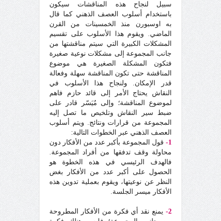
سبيل لنجاح هذه المناقشات سيكون
باستخدام أسلوب العصف الذهني كما قال
به اوسبورن منذ الخمسينات من القرن
الماضي. ويقوم هذا الأسلوب على تقسيم
المشكلات الكبيرة التي سيتم مناقشتها من
جانب المجموعة إلى مشكلات نوعية صغيرة
فتكون المشكلة الصغيرة هي موضوع
المناقشة حتى تكون المناقشة سهلة وفعالة
قدر الإمكان. ولنجاح هذا الأسلوب في
النقاش يحتاج الأمر إلى قائد حازم فاهم
لموضوع المناقشة؛ وإلى مُيَسّر قادر على
ضبط سير النقاش وتلخيص ما تصل إليه
المجموعة من قرارات ونتائج. ويتم أسلوب
العصف الذهني عبر الخطوات التالية:
1-
قول المجموعة بأكبر عدد من الأفكار دون
محاولة وقف تدفقها من أفراد المجموعة.
فالهدف الرئيسي في هذه الخطوة هو
الحصول على أكبر عدد من الأفكار بغض
النظر عن نوعيتها، ويقوم بعملية تدوين هذه
الأفكار ميسر الجلسة.
2-
يمنع نقد أي فكرة من الأفكار المطروحة