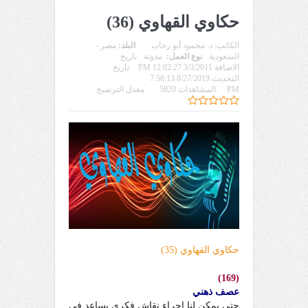
حكاوي القهاوي (36)
الكاتب:
د. محمود أبو رحاب
البلد:
مصر -
السعودية
نوع العمل:
مدونة
تاريخ
الاضافة 3/3/2011 12:02:27 PM
تاريخ
التحديث 8/27/2019 7:56:13
PM
المشاهدات 5820
معدل الترشيح
حكاوي القهاوي (35)
(169)
عصف ذهني
حتى يمكن لنا إجراء نقاش فكري يساعد في