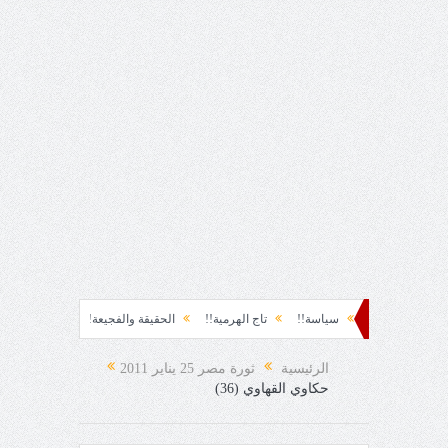
وة!!
سياسة!!
تاج الهرمية!!
الحقيقة والفجيعة!!
لِقاءُ في المَطَرِ!
المفاجئ!
الرئيسية
ثورة مصر 25 يناير 2011
حكاوي القهاوي (36)