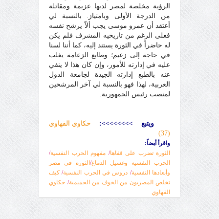
الرؤية مخلصة لمصر لديها عزيمة ومقاتلة
من الدرجة الأولى وبامتياز. بالنسبة لي
أعتقد أن عمرو موسى يجب ألاّ يرشح نفسه
فعلى الرغم من تاريخيه المشرف فلم يكن
له حاضراً في الثورة يستند إليه، كما أننا لسنا
في حاجة إلى زعيم؛ وطابع الزعامة يغلب
عليه في إدارته للأمور، وإن كان هذا لا ينفي
عنه بالطبع إدارته الجيدة لجامعة الدول
العربية، لهذا فهو بالنسبة لي آخر المرشحين
لمنصب رئيس الجمهورية.
ويتبع
>>>>>>>>
:
حكاوي القهاوي
(37)
واقرأ أيضاً:
الثورة تضرب على قفاها
/
مفهوم الحرب النفسية
/
الحرب النفسية وغسيل الدماغ
/
الثورة في مصر
وأبعادها النفسية
/
دروس في الحرب النفسية
/
كيف
تخلص المصريون من الخوف من الحميمية
/
حكاوي
القهاوي