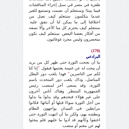
طفرة في مصر في سبل إجراء المناقشات
فيما بيننا؛ وسنتعلم أن نصمت ونستمع للغير
عندما يتكلمون. سنتعلم كيف نصل من
اختلافنا إلى ما يمكن لنا أن نتفق عليه.
سنتعلم كيف يحترم كل منا الآخر وألا نسفه
من أفكار بعضنا البعض. سنتعلم كيف نكون
متحضرون وليس مجرد غوغائيون.
(170)
البرادعي
ما أن نجحت الثورة حتى ظهر كل من يريد
أن يبحث له عن غنيمة يغتنمها فيقول
"
إنا كنا
لكم من الناصرين
"
فهذا يلعب دور البطل
المناضل، وذاك يلعب دور المتحدث باسم
الثورة، وقد يسعى آخر لمنصب رئيس
الجمهورية المنتظر. وهناك أناس آخرون
على غير هؤلاء فنجدهم وقد بذلوا ما بذلوا
من أجل الثورة سواءً قبلها أو أثنائها؛ فكانوا
مرابطين في الميدان يواجهون النظام
وبطشه بهم، ولكن ما أن انتهت الثورة حتى
اختفوا وكأنهم قد أدوا ما عليهم فلم يبحثوا
لهم عن مغنم أو منصب.