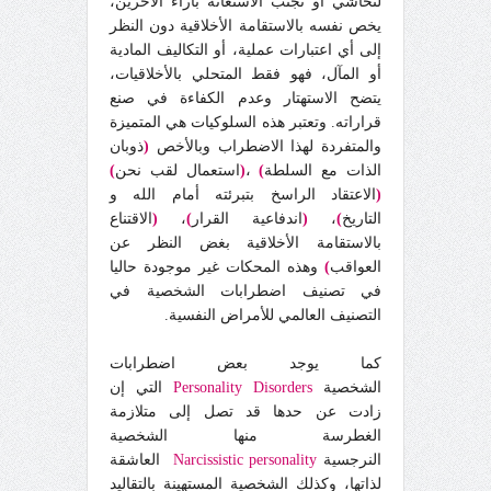
لتحاش
ي
أو تجنب الاستعانة بآراء الآخرين،
يخص نفسه بالاستقامة الأخلاقية دون النظر
إلى أي اعتبارات عملية، أو التكاليف المادية
أو المآل، فهو فقط المتحلي بالأخلاقيات،
يتضح الاستهتار وعدم الكفاءة في صنع
قراراته. وتعتبر هذه السلوكيات هي المتميزة
والمتفردة لهذا الاضطراب وبالأخص
(
ذوبان
الذات مع السلطة
)
،
(
استعمال لقب نحن
)
(
الاعتقاد الراسخ بتبرئته أمام الله و
التاريخ
)
،
(
اندفاعية القرار
)
،
(
الاقتناع
بالاستقامة الأخلاقية بغض النظر عن
العواقب
)
وهذه المحكات غير موجودة حاليا
في تصنيف اضطرابات الشخصية في
التصنيف العالمي للأمراض النفسية.
كما يوجد بعض اضطرابات
الشخصية
Personality Disorders
التي إن
زادت عن حدها قد تصل إلى متلازمة
الغطرسة منها الشخصية
النرجسية
Narcissistic personality
العاشقة
لذاتها، وكذلك الشخصية المستهينة بالتقاليد