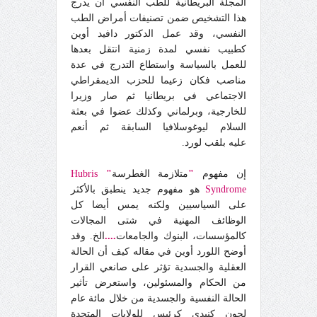
المجلة البريطانية للطب النفسي أن يدرج
هذا التشخيص ضمن تصنيفات أمراض الطب
النفسي، وقد عمل الدكتور دافيد أوين
كطبيب نفسي لمدة زمنية انتقل بعدها
للعمل بالسياسة واستطاع التدرج في عدة
مناصب فكان زعيما للحزب الديمقراطي
الاجتماعي في بريطانيا ثم صار وزيرا
للخارجية، وبرلماني وكذلك عضوا في بعثة
السلام ليوغوسلافيا السابقة ثم
أ
نعم
عليه بلقب لورد.
إن مفهوم
"
متلازمة الغطرسة
"
Hubris
Syndrome
هو مفهوم جديد ينطبق بالأكثر
على السياسيين ولكن
ه
يمس أيضا كل
الوظائف المهنية في شتى المجالات
كالمؤسسات، البنوك والجامعات
....
الخ. وقد
أوضح اللورد أوين في مقاله كيف أن الحالة
العقلية والجسدية تؤثر على صانعي القرار
من الحكام والمسئولين، واستعرض تأثير
الحالة النفسية والجسدية من خلال مائة عام
لجون كنيدي كرئيس للولايات المتحدة