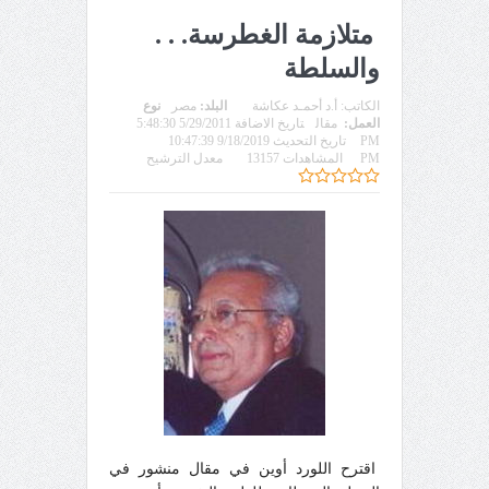
متلازمة الغطرسة. . .
والسلطة
الكاتب:
أ.د أحمـد عكاشة
البلد:
مصر
نوع
العمل:
مقال
تاريخ الاضافة 5/29/2011 5:48:30
PM
تاريخ التحديث 9/18/2019 10:47:39
PM
المشاهدات 13157
معدل الترشيح
اقترح اللورد أوين في مقال منشور في