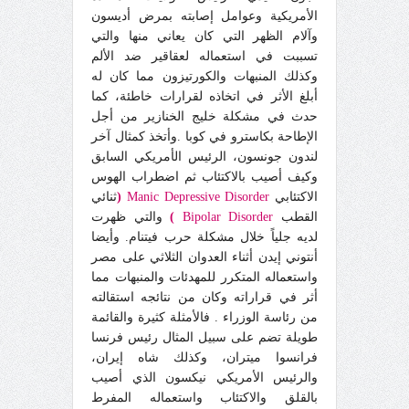
الأمريكية وعوامل إصابته بمرض أديسون
و
آ
لام الظهر التي كان يعان
ي
منها والتي
تسببت في استعماله لعقاقير ضد الألم
وكذلك المنبهات والكورتيزون مما كان له
أبلغ الأثر في اتخاذه لقرارات خاطئة، كما
حدث في مشكلة خليج الخنازير من أجل
الإطاحة بكاسترو في كوبا .وأتخذ كمثال آخر
لندون جونسون، الرئيس ال
أ
مريك
ي
السابق
وكيف أصيب بالاكتئاب ثم اضطراب الهوس
الاكتئابي
Manic Depressive Disorder
(
ثنائي
القطب
Bipolar Disorder
)
والتي ظهرت
لديه جلياً خلال مشكلة حرب فيتنام. وأيضا
أنتوني إيدن أثناء العدوان الثلاثي على مصر
واستعماله المتكرر للمهدئات والمنبهات مما
أثر في قراراته وكان من نتائجه استقالته
من رئاسة الوزراء . فالأمثلة كثيرة والقائمة
طويلة تضم على سبيل المثال رئيس فرنسا
فرانسوا ميتران، وكذلك شاه إيران،
والرئيس الأمريكي نيكسون الذي أصيب
بالقلق والاكتئاب واستعماله المفرط