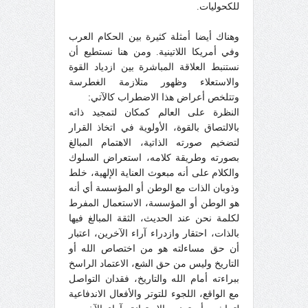
للكحوليات.
وهناك أيضا أمثلة كثيرة بين الحكام العرب
وف
ي
أمريكا اللاتينية. ومن هنا نستطيع أن
نستنبط العلاقة المباشرة بين ازدياد القوة
والاستعلاء وظهور متلازمة الغطرسة
وتتلخص أعراض هذا الاضطراب كالآتي
:
النظرة على العالم كمكان لتمجيد ذاته
بالالتصاق بالقوة، الأولوية في اتخاذ القرار
لتضخيم صورته الذاتية، الاهتمام المبالغ
بصورته وطريق
ة
كلامه، استعراض السلوك
والكلام على أنه مبعوث العناية الإلهية، خلط
وذوبان الذات مع الوطن أو المؤسسة أي
أ
نه
هو الوطن أو المؤسسة، الاستعمال المفرط
لكلمة نحن عند الحديث، الثقة المبالغ فيها
بالذات،
احتقار وازدراء آراء الآخرين، اعتبار
أن حق مساءلته هو من اختصاص الله أو
التاريخ وليس من حق الشع، الاعتماد الراسخ
ببراءته أمام الله والتاريخ، فقدان التواصل
مع الواقع، اللجوء للتوتر والأفعال الاندفاعية