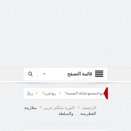
قائمة التصفح
. كيف يصنع المجتمع قنابله النفسية؟
ربع قرن!!
رزقٌ من يستكثره؟!
منطق ال
د!!
الرئيسية
الثورة بتتكلم عربي
متلازمة
الغطرسة. . . والسلطة