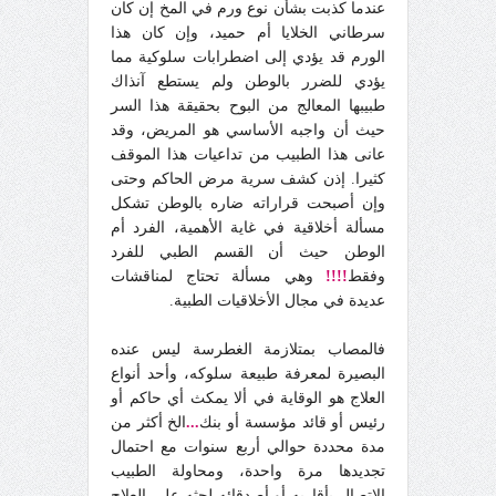
عندما كذبت بشأن نوع ورم في المخ إن كان
سرطاني الخلايا أم حميد، و
إ
ن كان هذا
الورم قد يؤد
ي
إل
ى
اضطرابات سلوكي
ة
مما
يؤد
ي
للضرر بالوطن ولم يستطع
آ
نذاك
طبيبها المعالج من البوح بحقيقة هذا السر
حيث أن واجبه الأساسي هو المريض، وقد
عانى هذا الطبيب من تداعيات هذا الموقف
كثيرا.
إ
ذن كشف سري
ة
مرض الحاكم وحتى
و
إ
ن أصبحت قراراته ضاره بالوطن تشكل
مسألة أخلاقية في غاية الأهمية، الفرد أم
الوطن حيث أن القسم الطبي للفرد
وفقط
!!!!
وه
ي
مسألة تحتاج لمناقشات
عديدة في مجال الأخلاقيات الطبية.
فالمصاب بمتلازمة الغطرسة ليس عنده
البصيرة لمعرفة طبيعة سلوكه، وأحد أنواع
العلاج هو الوقاية في ألا يمكث أي حاكم أو
رئيس أو قائد مؤسسة أو بنك
...
الخ أكثر من
مدة محددة حوالي أربع سنوات مع احتمال
تجديدها مرة واحدة، ومحاولة الطبيب
الاتصال بأقاربه أو أصدقائه لحثه على العلاج