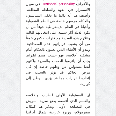
والأعراف
Antisocial personality
في سبيل
الاستمرار في القوة والسلطة المطلقة.
وأضيف هنا أنه دائما ما يخف
ي
السياسيون
والحكام مرضهم خاصة في النظم الشمولية
وأحيانا في النظم الديمقراطية خوفاً من أن
يكون لذلك
آ
ثار سلبية على انتخاباتهم التالية
وتتلازم هذه السرية مع فترات حكمهم خوفاً
من أن يشوب قراراتهم عدم المصداقية.
ويبدو أن الأطباء الذين يعتنون بالحكام أمام
مشكلة أخلاقية، فهو حسب قسم ابقراط
يجب أن يلتزموا الصمت والسرية ولكنهم
أيضا مسئولين عن وطنهم خاصة إن كان
مرض الحاكم قد يؤثر بالسلب في
إتخاذ
ه
للقرارات مما قد يؤد
ي
بالوطن إلى
كوارث .
إن المسئولية الأولى للطبيب وإخلاصه
والقسم الذي أقسمه يضع سرية المريض
في المصلحة الأولى. ونذكر هنا كمثال،
بمفرمولام، وزيرة خارجية شمال
أ
يرلندا