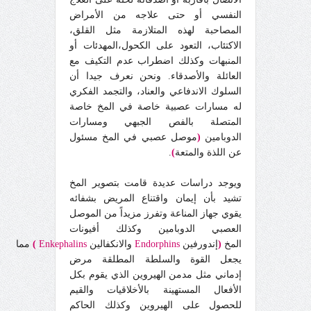
النفسي أو حتى علاجه من الأمراض
المصاحبة لهذه المتلازمة مثل القلق،
الاكتئاب، التعود على الكحول،المهدئات أو
المنبهات وكذلك اضطراب عدم التكيف مع
العائلة والأصدقاء. ونحن نعرف جيدا أن
السلوك الاندفاعي والعناد،
والتجمد الفكري
له مسارات عصبية خاصة في المخ خاصة
المتصلة بالفص الجبه
ي
ومسارات
الدوبامين
(
موصل عصبي في المخ مسئول
عن اللذة والمتعة
)
.
ويوجد دراسات عديدة قامت بتصوير المخ
تشيد بأن إيمان واقتناع المريض بشفائه
يقو
ي
جهاز المناعة وتفرز مزيداً من الموصل
العصبي الدوبامين وكذلك أفيونات
المخ
(
إندورفين
Endorphins
والانكفالين
Enkephalins
)
مما
يجعل القوة والسلطة المطلقة مرض
إدماني مثل مدمن الهيروين الذي يقوم بكل
الأفعال المستهينة بالأخلاقيات والقيم
للحصول على الهيروين وكذلك الحاكم