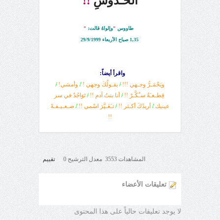
الخـدوشِ
!!
طاووس
"
وإلواهُ قالت
:
"
1,35 صباح الأربعاء 29/9/1999
واقرأ أيضاً:
ويَحْمَـرُّ وجـهي !!!
/
يقـولُكَ وجهي !
/
وأمشي!
/
قِطـعـَةُ سـُكَّـرْ !!
/
أنا بنتُ آدم !!
/
تَوَاجُدٌ في سر
عينيك
/
أريدُكَ أكـثر !!
/
تـَغَـيَّرَ اسْمي !!
/
ضـعـيـفـهْ
!!
المشاهدات 3553 معدل الترشيح 0
تقييم
تعليقات الأعضاء
لا يوجد تعليقات حالياً على هذا المحتوى