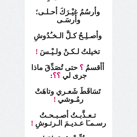
وأرسُمُ غيْـرَكَ أحـلـى؛
وأرسَـى
وأصـلِـحُ كـلَّ الـخـُدُوشِ
تخيلتُ لـكـنْ ولـيْـسَ
!
أأقسمُ
؟
حتى
تُصَدِّقَ ماذا
جرى لي
؟؟
:
تَسَاقَطَ شَعـري وتاهَتْ
رمُـوشي
!
تـعـذَّبـتُ أصـبـحـتُ
رسـمـَا
عـديـمَ الـرتـوشِ
!