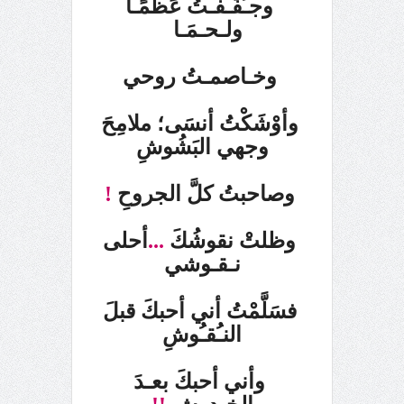
وجـُفِّـفْـتُ عَظمًـا
ولـحـمَـا
وخـاصمـتُ روحي
وأوْشَكْتُ أنسَى؛
ملامِحَ
وجهي البَشُوشِ
وصاحبتُ كلَّ الجروحِ
!
وظلتْ نقوشُكَ
...
أحلى
نـقـوشي
فسَلَّمْتُ أني أحبكَ قبلَ
النـُقـُوشِ
وأني أحبكَ بعـدَ