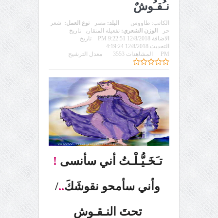
نـُقـُوشٌ
الكاتب:
طاووس
البلد:
مصر
نوع العمل:
شعر
حر
الوزن الشعري:
تفعيلة المتقارب
تاريخ
الاضافة 12/8/2018 9:22:51 PM
تاريخ
التحديث 12/8/2018 4:19:24
PM
المشاهدات 3553
معدل الترشيح
تـَخَـيُّـلْـتُ أني سأنسى
!
وأني سأمحو نقوشَكَ
..
/
تحتَ النـقـوشِ