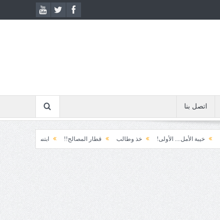
اتصل بنا
ل.... الأولى!
خذ وطالب
قطار المصالح!!
ابتسامة الطوارئ!
المكوّن وما 