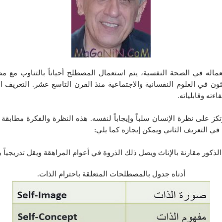
اله في الصحة النفسية، يتم استعمال المصطلح أحياناً بالتناوب مع مصط
ون في العلوم النفسانية والاجتماعية منذ القرن التاسع عشر. التعريف 
ءته وقابلياته.
ز على نظرة الإنسان سلباً وإيجاباً لنفسه. هذه النظرة والفكرة مطابقة 
في التعريف الثاني ويمكن إيجازه كما يلي:
ذكور مقارنة بالإناث ويصل ذلك الذروة في أعوام المراهقة ويقل تدريجياً ب
أدناه جدول بالمصطلحات المتعلقة باحترام الذات.