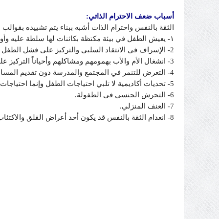
أسباب ضعف الاحترام الذاتي:
الثقة بالنفس واحترام الذات أشبه ببناء يتم تشييده بقوالب ن
١- يعيش الطفل في بيئة مكتظة بكائنات لها سلطة عليه وأولهم الأم والأب.
2- الإسراف في الانتقاد السلبي والتركيز على فشل الطفل في فعالية وامتحان ما يؤدي تدريجياً إلى تدمير بنائه.
3- انشغال الأم والأب بهمومهم ومشاكلهم وأحياناً التركيز على طفل دون آخر.
4- التعرض للتنمر في المجتمع والمدرسة دون تقديم المساندة الصحية من العائلة ومؤسسات التعليم.
5- تحديات أكاديمية لا تلبي احتياجات الطفل وإنما احتياجات الوالدين.
6- التحرش الجنسي في الطفولة.
7- العنف المنزلي.
8- انعدام الثقة بالنفس قد يكون أحد أعراض القلق والاكتئاب وخاصة إذا ظهر تغيير ملحوظ في سلوك الفرد.