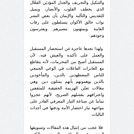
والتنكيل والتحريف والجدل المؤديَن الفعّال
الذي يخطف القلوب والأبصار، ويميل
للتقديس والتأليه والإيمان بأن بعض البشر
نواب خالق الأكوان يتسلطون على رقاب
العامة ويمتهنون مصيرهم ويفترسون
وجودهم.
ولهذا تجدها عاجزة عن استحضار المستقبل
والعمل على تأكيده والعيش فيه، لأن
المستقبل أصبح من المحرمات، لأنه يتقاطع
مع الغابرات الفاعلات في الوعي الجمعي
للناس المضطهدين بالدين، والمأخوذين
بالذين يوهمونهم بأنهم يمثلون دين.
وهي
مقالات تعلن الهزيمة الحقيقية للمثقفين
واعترافهم بفشلهم الصريح، لأنهم عجزوا
تماما عن صناعة التيار المعرفي القادر على
مواجهة تيار احتضار الأمة ودفنها في أجداث
الباليات.
فلا عجب من إنثيال هذه المقالات وتسويقها