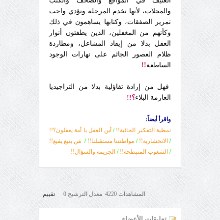
العنيف في المواقع والصحف والكتب
والمجلات، لأنها تخدم المرحلة وتؤدي واجب
تمرير الصفقات، وكتابها يساهمون في ذلك
وكأنهم من المغفلين، الذين يطفئون أنوار
العقل بدلا من إيقاد المشاعل، ومطاردة
ظلام العصور الجاثم على نهارات الوجود
الساطعة
!!
فهل من إرادة تفاؤلية بدلا من التراجيديا
العارمة البلاء
؟!!
واقرأ أيضاً:
نمطية التفكير الخائبة!!
/
أين العقل يا أمة يعقلون؟!!
/
الانحشارية!!
/
مواطنتنا مستقبلنا!!
/
مَن يتبع يقبع!!
/
الشعوب المنبطحة!!
/
الجريمة والسؤال!!
المشاهدات 4220 معدل الترشيح 0
تقييم
تعليقات الأعضاء