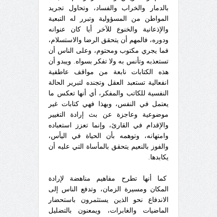
بالدمار والخراب والفساد، وتحاول تجريد
المواطن من المسؤولية وتبرر له التبعية
والإذعانية والخنوع للآخر أيا كان عنوانه
ودوره، فالمهم أن يتحقق الرضا والاستسلام،
فما يجري مكتوب ومحتوم، وعلى الناس أن
تستعذبه وتأنس به ولا تفكر بسواه.
ويبدو أن
هذه الكتابات نابعة من مواقف عاطفية
انفعالية تستعبد العقل وتجنده لتبرير الحالة
النفسية للكاتب والمفكر، أي أنها تعكس ما
يعتمل في النفس، وبهذا فهي كتابات غير
موضوعية وعاجزة عن بث إرادة التغيير
والإقدام في القارئ، وإنما تعزز استعباده
وامتهانه، وتوهمه بأن الحياة في اليأس،
والفوز بالنعيم يتحقق بالمأساة التي عليه أن
يكابدها.
كما أنها تطرح مفاهيم مناهضة لإرادة
المكان ومسيرة الزمان، وتدفع الناس إلى
الاندفاع نحو الذين يستثمرون باستحضار
الماضيات والغابرات، ويمعنون بالتضليل