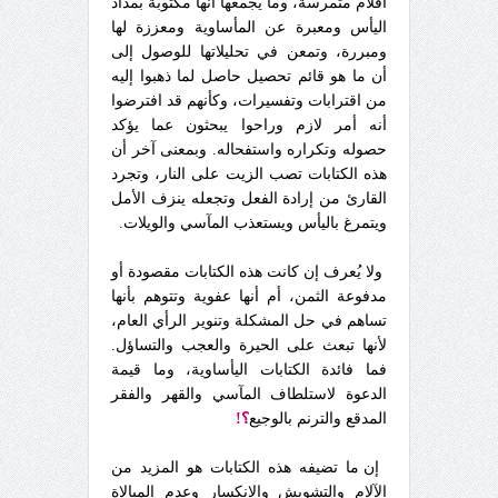
أقلام متمرسة، وما يجمعها أنها مكتوبة بمداد
اليأس ومعبرة عن المأساوية ومعززة لها
ومبررة، وتمعن في تحليلاتها للوصول إلى
أن ما هو قائم تحصيل حاصل لما ذهبوا إليه
من اقترابات وتفسيرات، وكأنهم قد افترضوا
أنه أمر لازم وراحوا يبحثون عما يؤكد
حصوله وتكراره واستفحاله.
وبمعنى آخر أن
هذه الكتابات تصب الزيت على النار، وتجرد
القارئ من إرادة الفعل وتجعله ينزف الأمل
ويتمرغ باليأس ويستعذب المآسي والويلات.
ولا يُعرف إن كانت هذه الكتابات مقصودة أو
مدفوعة الثمن، أم أنها عفوية وتتوهم بأنها
تساهم في حل المشكلة وتنوير الرأي العام،
لأنها تبعث على الحيرة والعجب والتساؤل.
فما فائدة الكتابات اليأساوية، وما قيمة
الدعوة لاستلطاف المآسي والقهر والفقر
المدقع والترنم بالوجيع
؟!
إن ما تضيفه هذه الكتابات هو المزيد من
الآلام والتشويش والانكسار وعدم المبالاة