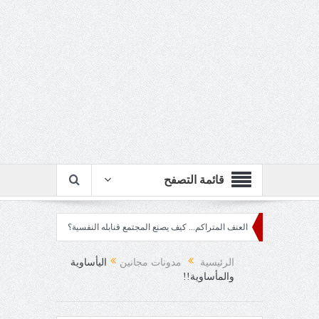
قائمة التصفح
ويلة!!
العنف المتراكم... كيف يصنع المجتمع قنابله النفسية؟
ربع قرن!!
رزقٌ
 عينيه!
الرئيسية
مدونات مجانين
اليأساوية
والمأساوية!!