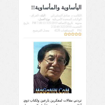
اليأساوية والمأساوية!!
الكاتب:
د. صادق السامرائي
البلد:
العراق -
الولايات المتحدة الأمريكية
نوع العمل:
مدونة
تاريخ الاضافة 3/25/2019 7:00:13 PM
تاريخ
التحديث 3/25/2019 2:32:49
PM
المشاهدات 4220
معدل الترشيح
تردني مقالات لمفكرين بارعين ولكتاب ذوي