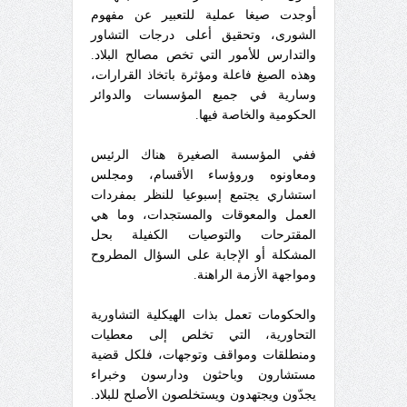
أوجدت صيغا عملية للتعبير عن مفهوم
الشورى، وتحقيق أعلى درجات التشاور
والتدارس للأمور التي تخص مصالح البلاد.
وهذه الصيغ فاعلة ومؤثرة باتخاذ القرارات،
وسارية في جميع المؤسسات والدوائر
الحكومية والخاصة فيها.
ففي المؤسسة الصغيرة هناك الرئيس
ومعاونوه وروؤساء الأقسام، ومجلس
استشاري يجتمع إسبوعيا للنظر بمفردات
العمل والمعوقات والمستجدات، وما هي
المقترحات والتوصيات الكفيلة بحل
المشكلة أو الإجابة على السؤال المطروح
ومواجهة الأزمة الراهنة.
والحكومات تعمل بذات الهيكلية التشاورية
التحاورية، التي تخلص إلى معطيات
ومنطلقات ومواقف وتوجهات، فلكل قضية
مستشارون وباحثون ودارسون وخبراء
يجدّون ويجتهدون ويستخلصون الأصلح للبلاد.