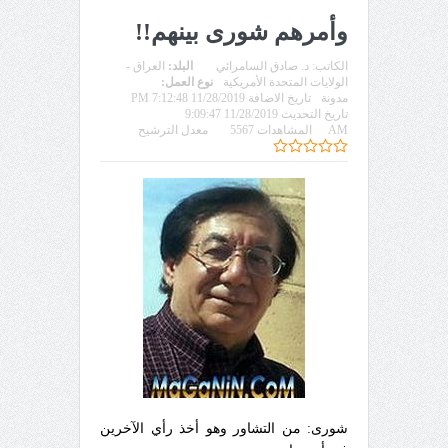
وأمرهم شورى بينهم!!
الكاتب:
د. صادق السامرائي
البلد:
العراق -
الولايات المتحدة الأمريكية
نوع العمل:
مدونة
تاريخ الاضافة 11/28/2019 7:12:48 PM
تاريخ التحديث 11/28/2019 9:09:47
AM
المشاهدات 5567
معدل الترشيح
شورى: من التشاور وهو أخذ رأي الآخرين