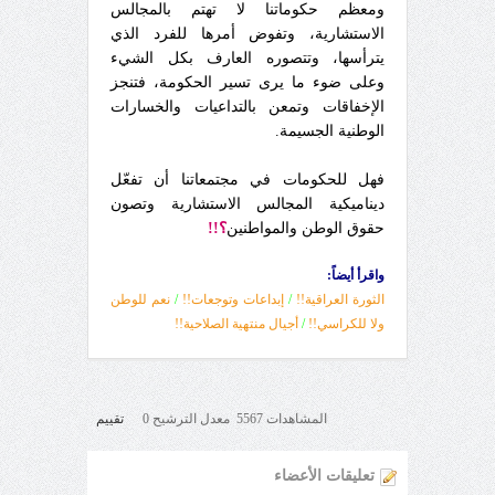
ومعظم حكوماتنا لا تهتم بالمجالس
الاستشارية، وتفوض أمرها للفرد الذي
يترأسها، وتتصوره العارف بكل الشيء
وعلى ضوء ما يرى تسير الحكومة، فتنجز
الإخفاقات وتمعن بالتداعيات والخسارات
الوطنية الجسيمة.
فهل للحكومات في مجتمعاتنا أن تفعّل
ديناميكية المجالس الاستشارية وتصون
حقوق الوطن والمواطنين
؟!!
واقرأ أيضاً:
الثورة العراقية!!
/
إبداعات وتوجعات!!
/
نعم للوطن
ولا للكراسي!!
/
أجيال منتهية الصلاحية!!
المشاهدات 5567 معدل الترشيح 0
تقييم
تعليقات الأعضاء