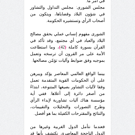
في أمر ما.
مجلس الشورى: مجلس التداول والتشاور
في شؤون البلاد وقضاياها، ويتكون من
أصحاب الرأي وتستشيره الحكومة.
الشورى مفهوم إنساني عملي يحقق مصالح
البلاد والعباد في أي مجتمع، وقد تأكد في
القرآن بسورة كاملة
(
42
)
، وما استطاعت
الأمة على مر القرون أن ترسخه وتعمل
بموجبه وفق ضوابط وآليات تؤمّن مصالحها.
بينما الواقع العالمي المعاصر يؤكد ويبرهن
على أن الحكومات القوية المتقدمة تعمل
وفقا لآليات التشاور بصيغها المتنوعة، ابتداءً
من أصغر دائرة إلى أعلاها. ففي أية
مؤسسة هناك آليات تشاورية لإبداء الرأي
وطرح التصورات والتحليلات والتقييمات،
والنتائج والمقترحات الكفيلة بما هو أفضل.
فعندما نتأمل الدول الغربية وغيرها من
الدول الناجحة المعاصرة، نكتشف بأنها قد