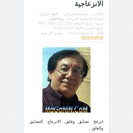
الانزعاجية
الكاتب:
د. صادق السامرائي
البلد:
العراق -
الولايات المتحدة الأمريكية
نوع العمل:
مدونة
تاريخ الاضافة 12/27/2020 7:30:07 PM
تاريخ التحديث 12/27/2020 9:59:24
AM
المشاهدات 3338
معدل الترشيح
انزعجَ: تضايق وقلق، الانزعاج: التضايق
والقلق.