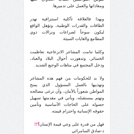
ومعاداتها والعمل على تدميرها.
وبهذا فالعلاقة تآكلية استنزافية تهدر
الطاقات والقدرات الوطنية، وتؤهل الواقع
ليكون سوحاً لصراعات ونزالات ذوي
المطامع والغايات السيئة.
وكلما تنامت المشاعر الانزعاجية تعاظمت
الخسائر، وتدهورت أحوال البلاد والعباد،
ودخل المجتمع في متاهات الوجيع الشديد.
ولا بد للحكومات من فهم هذه المشاعر
وتهذيبها بالعمل المسؤول الذي يمنح
المواطن شعوراً بالأمان، وأن ترعى مصالحه
وتهتم بمستقبله، ويأتي في مقدمتها تسهيل
حصوله على الحاجات الأساسية وتأمين
حقوقه الإنسانية واحترام قيمته.
فهل من قدرة على وعي قيمة الإنسان
؟!!
د-صادق السامرائي