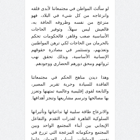
لو سألتَ المواطن في مجتمعاتنا لأبدى قلقه
وانزعاجه من كل شيء في البلاد، فهو
منزعج من نفسه وظروفه الحافة به،
فالعيش ليس سهلاً، وتوفير الحاجات
الأساسية صعب وقاهر، فالحكومات تحكم
بالحرمان من الحاجات لكي ترهن المواطنين
وتعذبهم، وتستثمر في مصادرة حقوقهم
الإنسانية الأساسية، وبذلك تحقق نهب
ثرواتهم ومحق دورهم الحضاري ووجودهم.
وهذا ديدن مناهح الحكم في مجتمعاتنا
الفاقدة للسيادة وحرية تقرير المصير،
والتابعة لقوى إقليمية وعالمية تمتهنها وتعزز
بها مصالحها وترسم مشاريعها وتنجز أهدافها.
والانزعاج طاقة سلبية لها تداعياتها وتأثيراتها
السلوكية القاهرة لقدرات التقدم والتفاعل
الإيجابي بين أبناء المجتمع الواحد وبين
المجتمع وحكوماته المزعجة التي تزرع في
نفوس المواطنين أسباب العدوان عليها