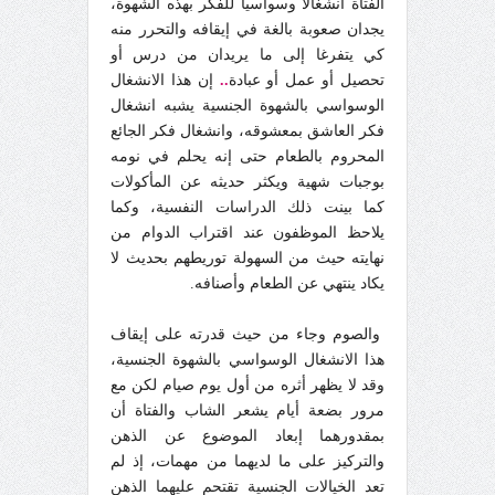
الفتاة انشغالاً وسواسياً للفكر بهذه الشهوة،
يجدان صعوبة بالغة في إيقافه والتحرر منه
كي يتفرغا إلى ما يريدان من درس أو
تحصيل أو عمل أو عبادة
..
إن هذا الانشغال
الوسواسي بالشهوة الجنسية يشبه انشغال
فكر العاشق بمعشوقه، وانشغال فكر الجائع
المحروم بالطعام حتى إنه يحلم في نومه
بوجبات شهية ويكثر حديثه عن المأكولات
كما بينت ذلك الدراسات النفسية، وكما
يلاحظ الموظفون عند اقتراب الدوام من
نهايته حيث من السهولة توريطهم بحديث لا
يكاد ينتهي عن الطعام وأصنافه.
والصوم وجاء من حيث قدرته على إيقاف
هذا الانشغال الوسواسي بالشهوة الجنسية،
وقد لا يظهر أثره من أول يوم صيام لكن مع
مرور بضعة أيام يشعر الشاب والفتاة أن
بمقدورهما إبعاد الموضوع عن الذهن
والتركيز على ما لديهما من مهمات، إذ لم
تعد الخيالات الجنسية تقتحم عليهما الذهن