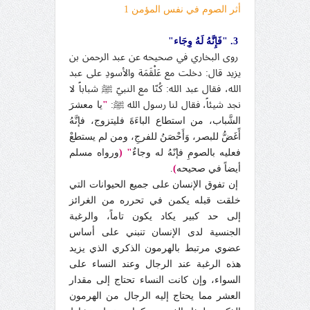
أثر الصوم في نفس المؤمن 1
3. "فَإِنَّهُ لَهُ وِجَاء"
روى البخاري في صحيحه عن عبد الرحمن بن
يزيد قال: دخلت مع عَلْقَمَة والأسودِ على عبد
الله، فقال عبد الله: كُنّا مع النبيّ ﷺ شباباً لا
نجد شيئاً، فقال لنا رسول الله ﷺ:
"
يا معشرَ
الشَّباب، من استطاع الباءَةَ فليتزوج، فإنَّهُ
أًغَضُّ للبصر، وَأَحْصَنُ للفرجِ، ومن لم يستطعْ
فعليه بالصومِ فإنّهُ له وجاءٌ
" (
ورواه مسلم
أيضاً في صحيحه
)
.
إن تفوق الإنسان على جميع الحيوانات التي
خلقت قبله يكمن في تحرره من الغرائز
إلى حد كبير يكاد يكون تاماً، والرغبة
الجنسية لدى الإنسان تنبني على أساس
عضوي مرتبط بالهرمون الذكري الذي يزيد
هذه الرغبة عند الرجال وعند النساء على
السواء، وإن كانت النساء تحتاج إلى مقدار
العشر مما يحتاج إليه الرجال من الهرمون