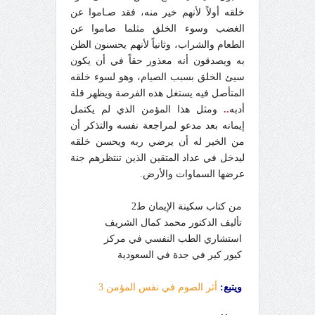
خلقه أولاً لأنهم خير منه، فقد صـاموا عن
الغضب وسوء الخلق مثلما صاموا عن
الطعام والشراب، وثانياً لأنهم يحسنون الظن
به ويصدقون أنه معذور حقاً في أن يكون
سيئ الخلق بسبب الصيام، وهو لسوء خلقه
المتأصل فيه يستغل هذه الفرصة ويظهر قلة
أدبه
..
ومثل هذا المؤمن الذي لم يكتمل
إيمانه بعد مدعو لمراجعة نفسه والتذكر أن
من الخير له أن يرضي ربه ويحسن خلقه
ليدخل في عداد المتقين الذين تنتظرهم جنة
عرضها السماوات والأرض.
من كتاب سكينة الإيمان ط2
تأليف الدكتور محمد كمال الشريف
استشاري الطب النفسي في مركز
كيور كير في جدة في السعودية
ويتبع:
أثر الصوم في نفس المؤمن 3