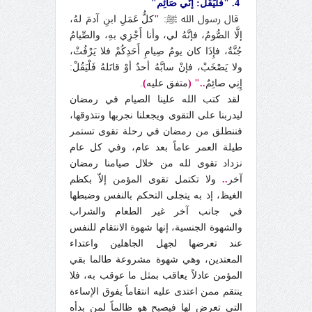
4. "فَلْيَقُلْ: إنِّي صَائِم"
قال رسول الله ﷺ:
"
كلُّ عَمَلِ ابنِ آدمَ لهُ،
إلَّا الصُّومُ، فإنَّهُ لي، وأنا أَجْزِي بهِ، والصِّيامُ
جُنَّةٌ، فإِذَا كان يومُ صِيامِ أَحَدِكُمْ فلا يَرْفُثْ،
ولا يَصْخَبْ، فإنْ سابَّهُ أحدٌ أوْ قاتَلهُ فَلْيَقُلْ:
إِنِي صائِمٌ
.." (
متفق عليه
)
.
لقد كتب الله علينا الصيام في رمضان
ليدربنا على التقوى ويجعلنا نجربها ونتذوقها،
فننطلق من رمضان في رحلة تقوى تستمر
طيلة العمر عاماً بعد عام، وفي كل عام
نزداد تقوى لله من خلال صيامنا رمضان
آخر
..
ولا تكتمل تقوى المؤمن إلاّ بكظم
الغيظ، إذ به يتجلى التحكم بالنفس وضبطها
في جانب آخر غير الطعام والشراب
والشهوة الجنسية، إنها شهوة الانتقام للنفس
عند تعرضها لجهل الجاهلين واعتداء
المعتدين، وهي شهوة مشروعة طالما بقي
المؤمن عادلاً يعاقب بمثل ما عوقب به، فلا
ينتقم ممن اعتدى عليه انتقاماً يفوق الإساءة
التي تعرض لها فيصبح هو ظالماً لمن بدأه