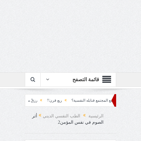
قائمة التصفح
 كيف يصنع المجتمع قنابله النفسية؟
ربع قرن!!
رزقٌ من يستكثره؟!
منطق الأر
!
الرئيسية
الطب النفسي الديني
أثر
الصوم في نفس المؤمن2