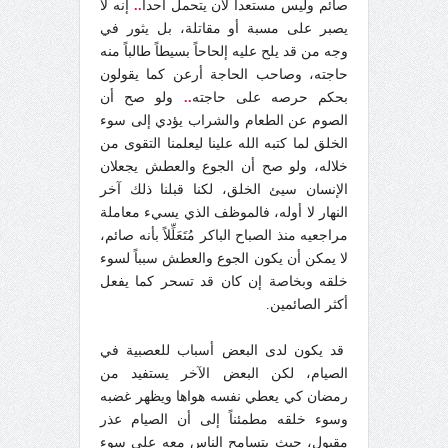
صائم وليس مستعداً لأن يتحمل أحداً
..
إنه لا
يصبر على مسبة أو مقاتلة، بل يثور في
وجه من قد يلح عليه إلحاحاً بسيطاً طالباً منه
حاجته، وصاحب الحاجة أرعن كما يقولون
بحكم حرصه على حاجته
..
ولو صح أن
الصوم عن الطعام والشراب يؤدي إلى سوء
الخلق لما كتبه الله علينا ليعلمنا التقوى من
خلاله، ولو صح أن الجوع والعطش يجعلان
الإنسان سيئ الخلق، لكنا قبلنا ذلك آخر
النهار لا أوله، فالموظف الذي يسيء معاملة
مراجعيه منذ الصباح الباكر مُتَعَلِّلاً بأنه صائم،
لا يمكن أن يكون الجوع والعطش سبباً لسوء
خلقه وبخاصة إن كان قد تسحر كما يفعل
أكثر الصائمين.
قد يكون لدى البعض أسباب للعصبية في
الصيام، لكن البعض الآخر يستفيد من
رمضان كي يعطي نفسه هواها ويظهر غضبه
وسوء خلقه مطمئناً إلى أن الصيام عذر
مقبول، حيث يتسامح الناس معه على سوء