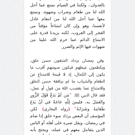
بالعدوان
..
ولكننا في الصيام نمتنع عما أحل
الله لنا من طعام وشراب وشهوة، ونمتنع
معها عما أحل الله لنا من انتقام عادل
لأنفسنا، وهو وإن كان امتناعاً مؤقتاً من
الفجر إلى الغروب، لكنه يزيدنا قدرة على
الامتناع الدائم عما حرم الله علينا من
شهوات فيها الإثم والضرر.
وفي رمضان يزداد المتقون حسن خلق،
ويكظمون غيظهم فيكون صومهم أقرب ما
يكون إلى الكمال، إذ لا قيمة للامتناع عن
الطعام والشراب ما لم يرافقه حسن الخلق
والامتناع عما يغضب الله من قول أو عمل،
فقد قال النبي ﷺ:
"
مَن لَمْ يَدَعْ قَوْلَ الزُّورِ
والعَمَلَ به، فليسَ لِلَّهِ حَاجَةٌ في أنْ يَدَعَ
طَعَامَهُ وشَرَابَهُ
" (
رواه البخاري
)
. لكن
المؤسف أن البعض يزداد سوء خلق إذا صام
في رمضان، ويقل صبره على أهله أو الناس
الذين يتعامل معهم في عمله، ويحتج بأنه