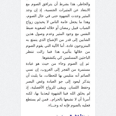
والخاطر، هذا بشرط أن يترافق الصوم مع
الابتعاد عن المثيرات الجنسية، إذ إن وجد
المثير وجدت الشهوة حتى في حال الصوم،
وهذا ما يجعل عامة الناس لا يحبذون زواج
الشباب قبيل رمضان أو خلاله لصعوبة ضبط
النفس مع وجود المثير وعدم وصول هذين
الشابين إلى قدر من الإشباع الذي يتمتع به
المتزوجون عادة، أما الآلية التي يقوم الصوم
من خلالها بتأثيره هذا فما زالت تنتظر
الباحثين المسلمين كي يكتشفوها.
ثم إن الصوم وجاء من حيث هو عبادة
مستمرة من الفجر إلى الغروب، إن نسي
الصائم أنه متلبس بها للحظات، ما يلبث أن
يتذكر ليعود إلى جو العبادة وغض البصر
وحفظ اللسان. ويبقى للزواج الأفضلية، إذ
لم يخلق الله فينا الشهوة ليعذبنا بها، لكنه
أمرنا أن لا نشبعها بالحرام
..
فمن لم يستطع
فعليه بالصوم فإنه له وجـــاء.