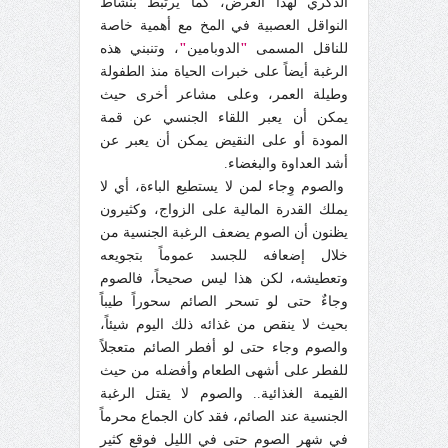
الذكري لهذا الغرض، كما يرتبط بنشاط
النواقل العصبية في المخ مع أهمية خاصة
للناقل المسمى
"
الدوبامين
"
، وتنبني هذه
الرغبة أيضاً على خبرات الحياة منذ الطفولة
وطيلة العمر، وعلى مشاعر أخرى حيث
يمكن أن يعبر اللقاء الجنسي عن قمة
المودة أو على النقيض يمكن أن يعبر عن
أشد العداوة والبغضاء.
والصوم وِجاء لمن لا يستطيع الباءة، أي لا
يملك القدرة المالية على الزواج، وكثيرون
يظنون أن الصوم يضعف الرغبة الجنسية من
خلال إضعافه للجسد عموماً بتجويعه
وتعطيشه، لكن هذا ليس صحيحاً، فالصوم
وجاءٌ حتى لو تسحر الصائم سحوراً طيباً
بحيث لا ينقص من غذائه ذلك اليوم شيئاً،
والصوم وجاء حتى لو أفطر الصائم متعجلاً
للفطر على أشهى الطعام وأفضله من حيث
القيمة الغذائية.. والصوم لا يقتل الرغبة
الجنسية عند الصائم، فقد كان الجماع محرماً
في شهر الصوم حتى في الليل فوقع كثير