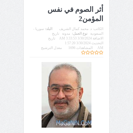
أثر الصوم في نفس
المؤمن2
الكاتب:
د. محمد كمال الشريف
البلد:
سوريا -
السعودية
نوع العمل:
مدونة
تاريخ
الاضافة 3/30/2024 3:33:53 AM
تاريخ
التحديث 3/30/2024 1:57:20
AM
المشاهدات 1696
معدل الترشيح