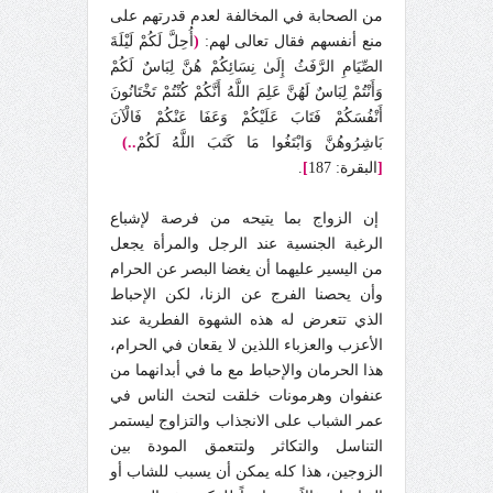
من الصحابة في المخالفة لعدم قدرتهم على
منع أنفسهم فقال تعالى لهم:
(
أُحِلَّ لَكُمْ لَيْلَةَ
الصِّيَامِ الرَّفَثُ إِلَىٰ نِسَائِكُمْ هُنَّ لِبَاسٌ لَكُمْ
وَأَنْتُمْ لِبَاسٌ لَهُنَّ عَلِمَ اللَّهُ أَنَّكُمْ كُنْتُمْ تَخْتَانُونَ
أَنْفُسَكُمْ فَتَابَ عَلَيْكُمْ وَعَفَا عَنْكُمْ فَالْآنَ
بَاشِرُوهُنَّ وَابْتَغُوا مَا كَتَبَ اللَّهُ لَكُمْ
..)
[
البقرة: 187
]
.
إن الزواج بما يتيحه من فرصة لإشباع
الرغبة الجنسية عند الرجل والمرأة يجعل
من اليسير عليهما أن يغضا البصر عن الحرام
وأن يحصنا الفرج عن الزنا، لكن الإحباط
الذي تتعرض له هذه الشهوة الفطرية عند
الأعزب والعزباء اللذين لا يقعان في الحرام،
هذا الحرمان والإحباط مع ما في أبدانهما من
عنفوان وهرمونات خلقت لتحث الناس في
عمر الشباب على الانجذاب والتزاوج ليستمر
التناسل والتكاثر ولتتعمق المودة بين
الزوجين، هذا كله يمكن أن يسبب للشاب أو