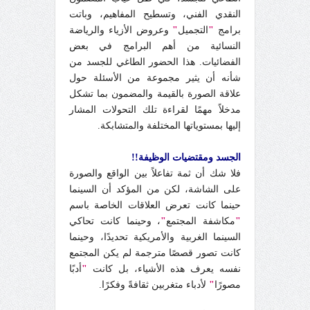
النقدي الفني، وتسطيح المفاهيم، وباتت
برامج
"
التجميل
"
وعروض الأزياء والرياضة
النسائية من أهم البرامج في بعض
الفضائيات. هذا الحضور الطاغي للجسد من
شأنه أن يثير مجموعة من الأسئلة حول
علاقة الصورة بالقيمة والمضمون بما تشكل
مدخلاً مهمًا لقراءة تلك التحولات المشار
إليها بمستوياتها المختلفة والمتشابكة.
الجسد ومقتضيات الوظيفة!!
فلا شك أن ثمة تفاعلاً بين الواقع والصورة
على الشاشة، لكن من المؤكد أن السينما
حينما كانت تعرض العلاقات الخاصة باسم
"
مكاشفة المجتمع
"
، وحينما كانت تحاكي
السينما الغربية والأمريكية تحديدًا، وحينما
كانت تصور قصصًا مترجمة لم يكن المجتمع
نفسه يعرف هذه الأشياء، بل كانت
"
أدبًا
مصورًا
"
لأدباء متغربين ثقافةً وفكرًا.