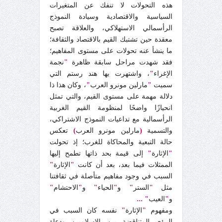
هذه التحولات لا تنفك عن المتغيرات
السياسية والاقتصادية وسيادة النموذج
الرأسمالي الاستهلاكي، والعلاقة تصبح
معقدة حين تشتبك القيم بالاقتصاد والثقافة؛
ما ينشأ عنه تحولات على مستوى المفاهيم؛
فقد شهدت مراحل سابقة ظاهرة
"
نجمة
الإغراء
"
، واشتهرت بها هند رستم التي
سميت
"
مارلين مونرو العرب
"
، وكان هذا ذا
دلالة مهمة على مستوى القيم، والتي تمثل
انحيازًا واضحًا لمنظومة القيم الغربية
الرأسمالية مع تداعيات النموذج الاشتراكي،
والتسمية
(
مارلين مونرو العرب
)
تعكس
حالة التبعية والمحاكاة للغرب؛ إذ تحولت
"
الإثارة
"
إلى قيمة بحد ذاتها تطمح إليها
الممثلات فيما بعد، بعد أن كانت
"
الإثارة
"
السبب في وجود مفاهيم متأصلة في ثقافتنا
مثل
"
الستر
"
و
"
الحياء
"
و
"
الاحتشام
"
و
"
العيب
" ...
ومفهوم
"
الإثارة
"
نفسه كان السبب في
الرؤى المتناقضة بين الإسلاميين ودعاة