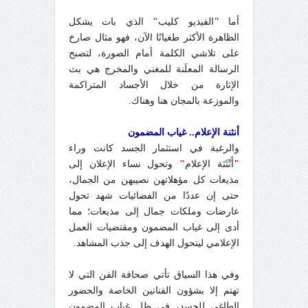
أما
"
الفيديو كليب
"
الذي بات يشكل
الظاهرة الأكثر طغيانًا الآن، فهو مثال صارخ
على تلاشي الكلمة أمام الصورة، لتصبح
الرسالة المعلَنة للمغني والمخرج هي بث
الإثارة من خلال الأجساد المتراكمة
والموزعة بالمجان هنا وهناك.
أنثنة الإعلام.. غياب المضمون
والرغبة في استثمار الجسد كانت وراء
"
أَنْثَنَة الإعلام
"
وتحول نساء الإعلان إلى
مذيعات كل مؤهلاتهن نصيبهن من الجمال،
حتى إن عددًا من الفضائيات شهد تحول
عارضات وملكات جمال إلى مذيعات؛ مما
أدى إلى غياب المضمون ومقتضيات العمل
الإعلامي ليتحول الهدف إلى جذب المشاهد.
وفي هذا السياق تأتي صحافة الفن التي لا
تهتم إلا بشؤون الفنانين الخاصة والحضور
الطاغي للجسد، في ظل غياب المضمون