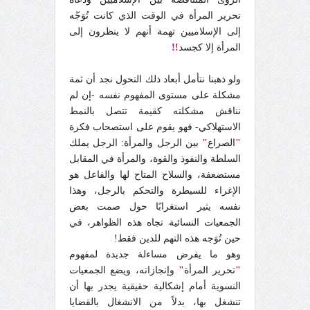
تحرير المرأة في الوقت الذي كانت تُوَجّه
إلى الإسلاميين تهمة أنهم لا ينظرون إلى
المرأة إلا كجسد
!!
ولو ذهبنا نتأمل أبعاد ذلك التحول نجد أن ثمة
مشكلة على مستوى المفهوم نفسه -إن لم
نناقش مشكلته كقيمة تتصل بالنمط
الاستهلاكي- فهو يقوم على استصحاب فكرة
"
الصراع
"
بين الرجل والمرأة: الرجل يملك
السلطة والنفوذ والقوة، والمرأة في المقابل
مستضعفة، والسلاح المتاح لها والفاعل هو
الإغراء للسيطرة والتحكم بالرجل، وهذا
نفسه يثير استغرابًا حول صمت بعض
الجمعيات النسائية تجاه هذه الظواهر، في
حين تُوَجه هذه التهم للدين فقط!
وهو ما يفرض مساءلة جديدة لمفهوم
"
تحرير المرأة
"
وإنجازاته، ويضع الجمعيات
النسوية أمام إشكالية حقيقية يجدر بها أن
تنشغل بها، بدلاً من الانشغال بالقضايا