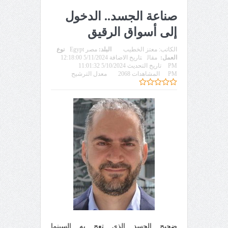
صناعة الجسد.. الدخول
إلى أسواق الرقيق
الكاتب:
معتز الخطيب
البلد:
مصر Egypt
نوع
العمل:
مقال
تاريخ الاضافة 5/11/2024 12:18:00
PM
تاريخ التحديث 5/10/2024 11:01:32
PM
المشاهدات 2068
معدل الترشيح
ضجيج الجسد الذي تعج به السينما