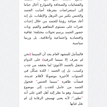
والفضائيات والصحافة والشوارع أحال حياتنا
إلى استعراضات مفرطة أصابت الجسد
والجنس بكثير من الترهل والإطناب، بل إنه
أعاد صياغة رؤيتنا للجسد من خلال إحداث
تغيرات على مستوى المفاهيم والقيم. وبات
حضور الجسد يرسم تحولات مختلفة؛ ثقافية
واقتصادية واجتماعية وأخلاقية، بل وربما
سياسية.
فالمتأمل للمشهد العام يجد أن السينما
(
نحن
لم نعرف إلا سينما الترفيه
)
على الدوام
تحتفل بالجسد الأنثوي؛ لما يحققه من جذب
وكسب، بل إن الجسد / اللذة شكّل في
السنوات الأخيرة موضوعًا لأفلام عديدة،
فنشأت ظاهرة
"
سينما الجنس
"
فتحول
الجسد من عامل للجذب إلى موضوع
للسينما، وهو ما نظر إليه أهل الفن على أنه
"
تطور
"
؛ لأنه يعني تهميش الرقابة إن لم
نقل غيابها.