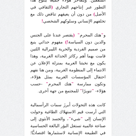
المثقفين. ويتفاخر هؤلاء جميعًا ببلوغ هذا
التطور عبر إنتاجهم التجاري
(
الثقافي في
الأصل
)
من دون أن يعيقهم تناقض ذلك مع
تخلفهم الإنساني وسلوكهم الشخصي
!
و
"
هتك المحرم
" (
يقتصر عندنا على الجنس
والدين دون السياسة
!)
مفهوم حداثي ينبع
من صميم الفردية والحرية الليبرالية اللتين
قامت بهما أهم ركائز الحداثة الغربية، وهذا
يكون مع نخبتنا العربية بمنزلة الإعلان عن
الانتماء إلى المنظومة الغربية، ومن هنا نفهم
احتفال المؤسسات الغربية بمثل هؤلاء،
وتكون ممارسة
"
هتك المحرم
"
-حسب
هؤلاء-
"
تنويرًا
"
للمجتمع من جهة أخرى.
كانت هذه التحولات أبرزَ سمات الرأسمالية
التي أرست قيم الاستهلاك الطاغية وحولت
الإنسان إلى
"
شيء
"
، والجسد الأنثوي إلى
صناعة عالمية تستغل البؤر البالغة الحساسية
في الطبيعة الإنسانية لاستثمارها اقتصاديًّا؛