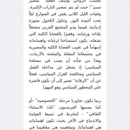
بحسب الروائي يوسف القعيد
"
تمصير
سيئ
"
؛ حيث لم يتم تمصير البارات الكثيرة،
وفتيات الليل اللاتي يقفن في الشوارع ليلاً
تحت أعمدة النور، وتناول الكحول بصورة
إدمانية. فبينما يبدو المجتمع الغربي منشغلاً
بلذاته ورغباته، وفقيرًا بالقضايا الكلية التي
تشغله، يكون استنساخنا لرغباته واهتماماته
إسهاماً في تغييب القضايا الكلية والمصيرية
في مجتمعاتنا المثقلة والمثخنة بالأزمات،
وهذا من شأنه أن يصب في مصلحة
السياسي؛ إذ يشغل عن مداخلة الفعل
السياسي ومناقشة القرار السياسي، فضلاً
عن أن
"
الرقابة
"
تصير إلى أن تكون قاصرة
على المحظور السياسي وهو المهم
!
ربما نكون تجاوزنا مرحلة
"
الخصوصية
"
-أو
كما يسميها الفرنسيون
"
تلذذ الاستثناء
الثقافي
"
- لننخرط في تنميط العولمة
والاندماج في الآخر بحيث تكون اهتماماته
هي اهتماماتنا، ومفاهيمه هي مفاهيمنا في