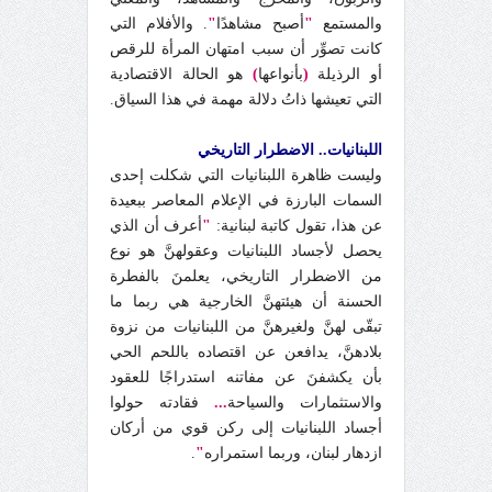
والمستمع
"
أصبح مشاهدًا
"
. والأفلام التي
كانت تصوِّر أن سبب امتهان المرأة للرقص
أو الرذيلة
(
بأنواعها
)
هو الحالة الاقتصادية
التي تعيشها ذاتُ دلالة مهمة في هذا السياق.
اللبنانيات.. الاضطرار التاريخي
وليست ظاهرة اللبنانيات التي شكلت إحدى
السمات البارزة في الإعلام المعاصر ببعيدة
عن هذا، تقول كاتبة لبنانية:
"
أعرف أن الذي
يحصل لأجساد اللبنانيات وعقولهنَّ هو نوع
من الاضطرار التاريخي، يعلمنَ بالفطرة
الحسنة أن هيئتهنَّ الخارجية هي ربما ما
تبقّى لهنَّ ولغيرهنَّ من اللبنانيات من نزوة
بلادهنَّ، يدافعن عن اقتصاده باللحم الحي
بأن يكشفنَ عن مفاتنه استدراجًا للعقود
والاستثمارات والسياحة
...
فقادته حولوا
أجساد اللبنانيات إلى ركن قوي من أركان
ازدهار لبنان، وربما استمراره
"
.