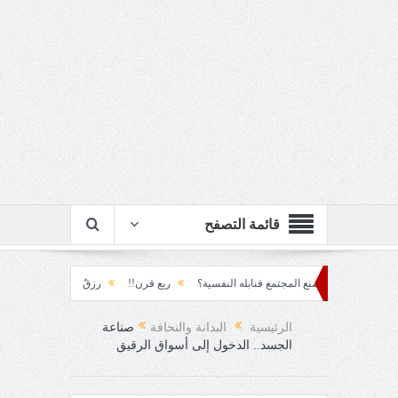
قائمة التصفح
كيف يصنع المجتمع قنابله النفسية؟
ربع قرن!!
رزقٌ من يستكثره؟!
منطق الأرض
!
الرئيسية
البدانة والنحافة
صناعة
الجسد.. الدخول إلى أسواق الرقيق