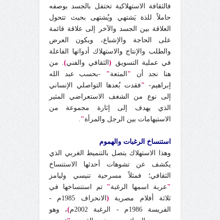
فالثقافة الاستهلاكية تحتفل بالجسد بوصفه
حاملاً للذة يَشتهي ويُشتهى بحيث تتحول
العلاقة بين الجسد والآخر إلى علاقة قائمة
على الحاجة والإشباع، ويكون العرض
والطلب والإنتاج والاستهلاك أدواتها الفاعلة
في عملية التسويق
(
الثقافي والفني
)
. من
هنا نجد أن
"
المتعة
"
-بحسب عبد الله
إبراهيم-
"
فقدت بُعدها التواصلي الإنساني
إلى نوع من الشغف الاستعراضي المثير
الذي يهدف إلى إثارة مجموعة من
الاستيهامات بين الرجل والمرأة
"
.
استنساخ الرغبات والهموم
وهذا الاستهلاك يتصل بالتنميط الغربي الذي
يكشف عن تشوهات أحدثها الاستنساخ
الثقافي؛ فمثلاً مسرحية تنيسي وليامز
"
عربة اسمها الرغبة
"
تم استنساخها في
ثلاثة أفلام مصرية
(
الانحراف 1985م -
الفريسة 1986م - الرغبة 2002م
)
، وهو