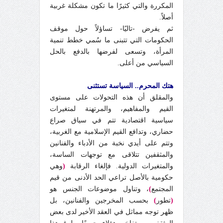
المكررة والتي كثيرًا ما تكون مشكلة غربية
أصلاً.
ثم يفرض -تاليًا- تساؤلاً حول موقف
الحكومات التي تتبنى ما سُمي خطط تنمية
المرأة، وتسعى لفرضها بالدفع بالحل
السياسي من أعلى.
هتك المحرم.. السياسة تستثنى
والمقلق أن هذه التحولات على مستوى
القيم والمفاهيم، والمرتهنة لمتغيرات
سياسية اقتصادية تتم في سياق صراع
حضاري، وتدافع القيم الإسلامية مع الغربية،
وتتم على أيدي نخبة من الأدباء والفنانين
والمثقفين تتلاقى مع توجهات الساسة،
والمتغيرات الدولية. فإلغاء الرقابة
(
وهي
حكومية بالأصل تراعي الحد الأدنى من قيم
المجتمع
)
، وتناول موضوعات الجنس هو
(
تطور
)
بحسب المخرجين والفنانين، بل
ظهر توجه مماثل في العقد الأخير لدى بعض