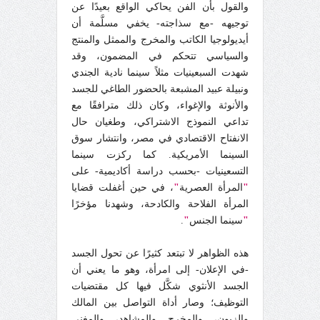
والقول بأن الفن يحاكي الواقع بعيدًا عن
توجيهه -مع سذاجته- يخفي مسلَّمة أن
أيديولوجيا الكاتب والمخرج والممثل والمنتج
والسياسي تتحكم في المضمون، وقد
شهدت السبعينيات مثلاً سينما نادية الجندي
ونبيلة عبيد المشبعة بالحضور الطاغي للجسد
والأنوثة والإغواء، وكان ذلك مترافقًا مع
تداعي النموذج الاشتراكي، وطغيان حال
الانفتاح الاقتصادي في مصر، وانتشار سوق
السينما الأمريكية. كما ركزت سينما
التسعينيات -بحسب دراسة أكاديمية- على
"
المرأة العصرية
"
، في حين أغفلت قضايا
المرأة الفلاحة والكادحة، وشهدنا مؤخرًا
"
سينما الجنس
"
.
هذه الظواهر لا تبتعد كثيرًا عن تحول الجسد
-في الإعلان- إلى امرأة، وهو ما يعني أن
الجسد الأنثوي شكَّل فيها كل مقتضيات
التوظيف؛ وصار أداة التواصل بين المالك
والزبون، والمخرج والمشاهد، والمغني