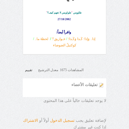
طاووس
"
طواويس لا تفهم كيف؟
"
27/10/2002
واقرأ أيضاً:
إذا.. وَإذا؛ كَـذا وَكَـذا؛
/
خـوازيق!!
/
لحظةَ ما..
/
كوكتيلُ الضوضاء
المشاهدات 1675 معدل الترشيح
تقييم
تعليقات الأعضاء
لا يوجد تعليقات حالياً على هذا المحتوى
لإضافة تعليق يجب
تسجيل الدخول
أولاً أو
الاشتراك
إذا كنت غير مشترك