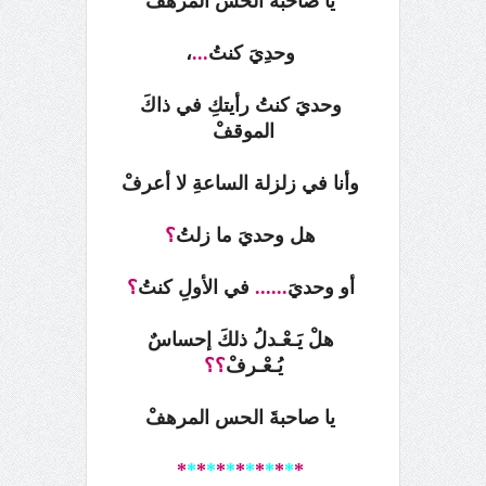
يا صاحبةَ الحس المرهفْ
وحدِيَ كنتُ
...
،
وحديَ كنتُ رأيتكِ
في ذاكَ
الموقفْ
وأنا في زلزلة الساعةِ لا أعرفْ
هل وحديَ ما زلتُ
؟
أو وحديَ
......
في الأولِ كنتُ
؟
هلْ يَـعْـدلُ ذلكَ إحساسٌ
يُـعْـرفْ
؟؟
يا صاحبةَ الحس المرهفْ
*
*
*
*
*
*
*
*
*
*
*
*
*