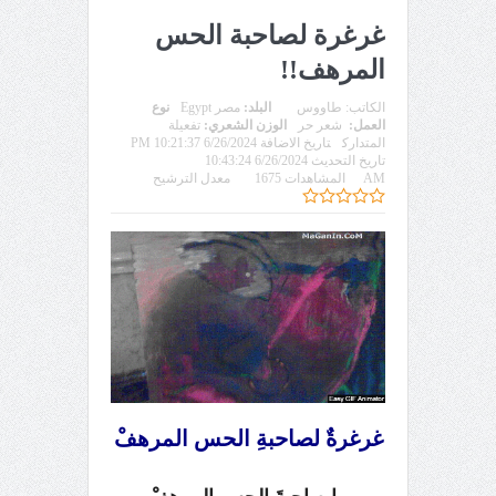
غرغرة لصاحبة الحس
المرهف!!
الكاتب:
طاووس
البلد:
مصر Egypt
نوع
العمل:
شعر حر
الوزن الشعري:
تفعيلة
المتدارك
تاريخ الاضافة 6/26/2024 10:21:37 PM
تاريخ التحديث 6/26/2024 10:43:24
AM
المشاهدات 1675
معدل الترشيح
غرغرةٌ لصاحبةِ الحس المرهفْ