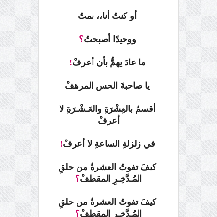
أو كنتُ أنا،، نمتُ
ووحيدًا أصبحتُ
؟
ما عادَ يهمُّ بأن أعرفْ
!
يا صاحبةَ الحس المرهفْ
أقسمُ بالعِشْرَةِ والعَـشْـرَةِ لا
أعرفْ
في زلزلةِ الساعةِ لا أعرفْ
!
كيفَ تفوتُ العشرةُ من حلقِ
المُـدَّخِـرِ المقطفْ
؟
كيفَ تفوتُ العشرةُ من حلقِ
المُـدَّخِـرِ المقطفْ
؟