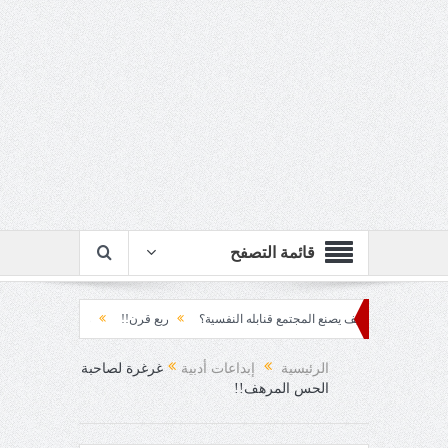
قائمة التصفح
تراكم... كيف يصنع المجتمع قنابله النفسية؟
ربع قرن!!
رزقٌ من يستكثره؟!
م
 العقاد!!
الرئيسية
إبداعات أدبية
غرغرة لصاحبة
الحس المرهف!!