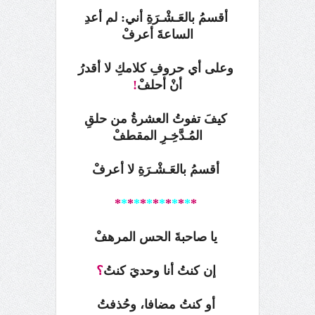
أقسمُ بالعَـشْـرَةِ
أني: لم أعدِ
الساعةَ أعرفْ
وعلى أي حروفِ كلامكِ
لا أقدرُ
أنْ أحلفْ
!
كيفَ تفوتُ العشرةُ من حلقِ
المُـدَّخِـرِ المقطفْ
أقسمُ بالعَـشْـرَةِ لا أعرفْ
*
*
*
*
*
*
*
*
*
*
*
*
*
يا صاحبةَ الحس المرهفْ
إن كنتُ أنا وحديَ كنتُ
؟
أو كنتُ مضافا، وحُذفتُ