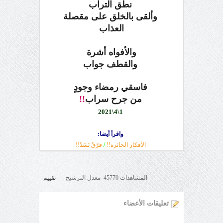
نطق التراب
وألقى بالخلق على مقصلة
العذاب
والأفواه أشرة
والقطف جواب
فاسقي رمضاء وجودٍ
من جرح سراب
!!
1\4\2021
واقرأ أيضا:
الأفكار الحائرة!!
/
فرّقْ تَسُدْ!!
المشاهدات 45770 معدل الترشيح
تقييم
تعليقات الأعضاء