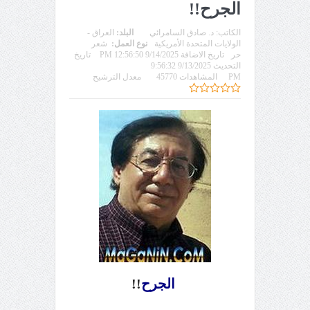
الجرح!!
الكاتب:
د. صادق السامرائي
البلد:
العراق -
الولايات المتحدة الأمريكية
نوع العمل:
شعر
حر
تاريخ الاضافة 9/14/2025 12:56:50 PM
تاريخ
التحديث 9/13/2025 9:56:32
PM
المشاهدات 45770
معدل الترشيح
الجرح
!!