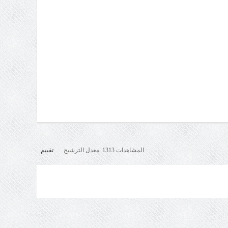
المشاهدات 1313 معدل الترشيح
تقييم