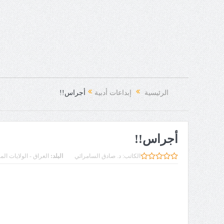
الرئيسية
إبداعات أدبية
أجراس!!
أجراس!!
الكاتب:
د. صادق السامرائي
البلد:
العراق - الولايات الم