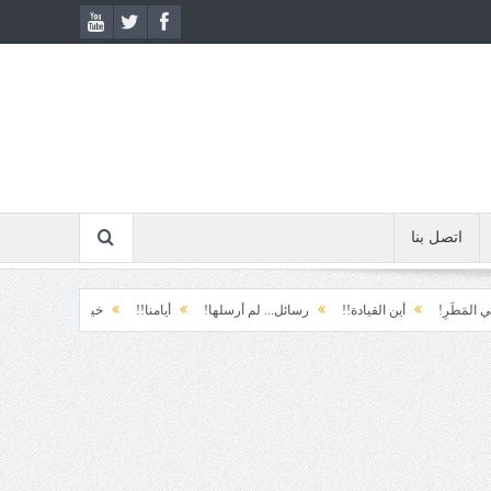
اتصل بنا
أين القيادة!!
رسائل... لم أرسلها!
أيامنا!!
خيبة الأمل.... الأولى!
خذ وطا