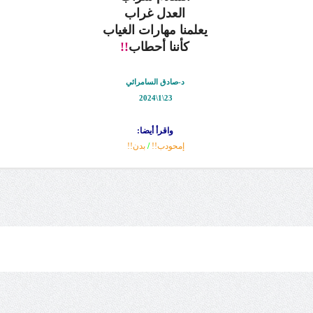
العدل غراب
يعلمنا مهارات الغياب
كأننا أحطاب
!!
د-صادق السامرائي
23\1\2024
واقرأ أيضا:
إمحودب!!
/
بدن!!