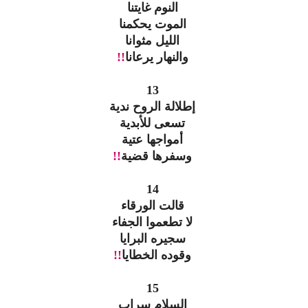
النوم غايتنا
الموت يحكمنا
الليل مثوانا
والنهار يرعانا
!!
13
إطلالة الروح ندية
تسعى للأبدية
أمواجها عتية
وسفرها قضية
!!
14
قالت الورقاء
لا تطعموا الجفاء
سجيره البرايا
وقوده الخطايا
!!
15
السلام سراب