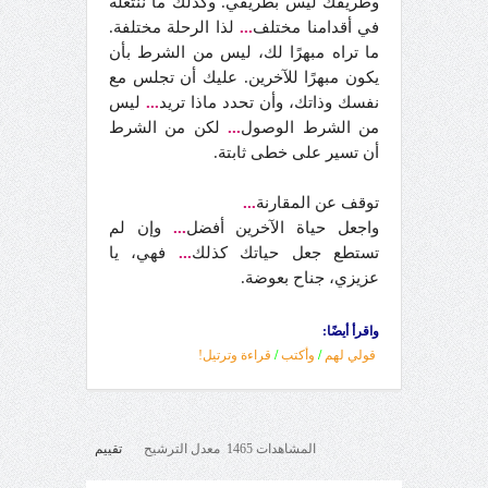
وطريقك ليس بطريقي. وكذلك ما ننتعله
في أقدامنا مختلف
...
لذا الرحلة مختلفة.
ما تراه مبهرًا لك، ليس من الشرط بأن
يكون مبهرًا للآخرين. عليك أن تجلس مع
نفسك وذاتك، وأن تحدد ماذا تريد
...
ليس
من الشرط الوصول
...
لكن من الشرط
أن تسير على خطى ثابتة.
توقف عن المقارنة
...
واجعل حياة الآخرين أفضل
...
وإن لم
تستطع جعل حياتك كذلك
...
فهي، يا
عزيزي، جناح بعوضة.
واقرأ أيضًا:
قولي لهم
/
وأكتب
/
قراءة وترتيل!
المشاهدات 1465 معدل الترشيح
تقييم