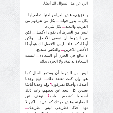
الرد عن هذا السؤال لك أيضًا.
يا عزيزي، عش الحياة والدنيا بتفاصيلها
...
بكل ما يدور حولك
...
بكل من تعرفهم من
القريب والبعيد
...
بكل شيء.
ليس من الشرط أن تكون الأفضل
...
لكن
من الشرط أن تسعى للأفضل
...
ولكن
أيضًا، كما قلنا، ليس الأفضل لك هو أيضًا
الأفضل للآخرين
...
والعكس صحيح.
لا تبالغ في الحزن أو السعادة
...
ليست
السعادة بدائمة، ولا الحزن بدائم.
ليس من الشرط أن يستمر الحال كما
هو. وإن كنت تعتقد ذلك
...
فلِمَ وجدنا
أصدقاء وأحبابًا يفترقون
؟
ولِمَ وجدنا أناسًا
بعيدين كل البعد عن بعضهم، رغم ذلك
أصبحوا كشخص واحد
؟
توقف عن
المقارنة وعش حياتك كما تريد
...
لكن لا
تؤذ أحدًا. فطريقي ليس بطريقك
...