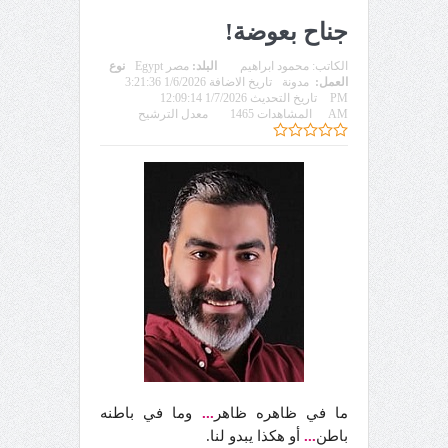
جناح بعوضة!
الكاتب:
محمود ابراهيم
البلد:
مصر Egypt
نوع
العمل:
مدونة
تاريخ الاضافة 1/6/2026 3:21:36
PM
تاريخ التحديث 1/7/2026 12:09:14
AM
المشاهدات 1465
معدل الترشيح
ما في ظاهره ظاهر
...
وما في باطنه
باطن
...
أو هكذا يبدو لنا.