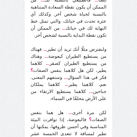
أيضًا
...
فالطبيعي بالنسبة لك
...
من
الممكن أن يكون نقطة السعادة المتناهية
بالنسبة لحياة شخص آخر. وكذلك أي
عثرة تحدث في حياتك، والتي تمثل خط
النهاية لك في حياتك
...
من الممكن أن
تكون نقطة البداية بالنسبة لشخص آخر.
ولنفترض مثلًا أنك تريد أن تطير
...
فهناك
من يستطيع الطيران كبعوضة
...
وهناك
من يستطيع الطيران كصقر
...
كلاهما
يطير، لكن هل كلاهما بنفس الصفات
؟
فكر في هذا السؤال
...
وستفهم المعنى.
نعم، كلاهما يطير
...
كلاهما يملكان
جناحين
...
كلاهما يستطيع الارتقاء من
على الأرض محلقًا في السماء.
لكن مرة أخرى
...
هل هما بنفس
الصفات
؟
فالبعوضة، إذا توافرت البيئة
المناسبة وفي أحسن ظروفها، يمكنها أن
تطير لمسافة لا تتعدى الخمسة عشر