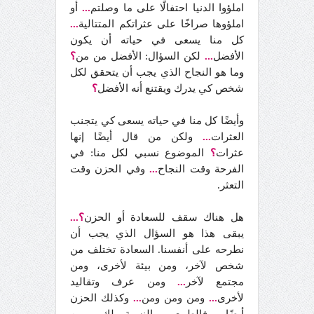
املؤوا الدنيا احتفالًا على ما وصلتم
...
أو
املؤوها صراخًا على عثراتكم المتتالية
...
كل منا يسعى في حياته أن يكون
الأفضل
...
لكن السؤال: الأفضل من من
؟
وما هو النجاح الذي يجب أن يتحقق لكل
شخص كي يدرك ويقتنع أنه الأفضل
؟
وأيضًا كل منا في حياته يسعى كي يتجنب
العثرات
...
ولكن من قال أيضًا إنها
عثرات
؟
الموضوع نسبي لكل منا: في
الفرحة وقت النجاح
...
وفي الحزن وقت
التعثر.
هل هناك سقف للسعادة أو الحزن
؟...
يبقى هذا هو السؤال الذي يجب أن
نطرحه على أنفسنا. السعادة تختلف من
شخص لآخر، ومن بيئة لأخرى، ومن
مجتمع لآخر
...
ومن عرف وتقاليد
لأخرى
...
ومن ومن ومن
...
وكذلك الحزن