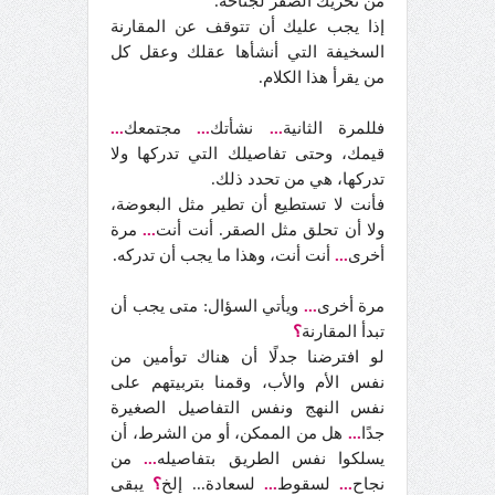
من تحريك الصقر لجناحه.
إذا يجب عليك أن تتوقف عن المقارنة
السخيفة التي أنشأها عقلك وعقل كل
من يقرأ هذا الكلام.
فللمرة الثانية
...
نشأتك
...
مجتمعك
...
قيمك، وحتى تفاصيلك التي تدركها ولا
تدركها، هي من تحدد ذلك.
فأنت لا تستطيع أن تطير مثل البعوضة،
ولا أن تحلق مثل الصقر. أنت أنت
...
مرة
أخرى
...
أنت أنت، وهذا ما يجب أن تدركه.
مرة أخرى
...
ويأتي السؤال: متى يجب أن
تبدأ المقارنة
؟
لو افترضنا جدلًا أن هناك توأمين من
نفس الأم والأب، وقمنا بتربيتهم على
نفس النهج ونفس التفاصيل الصغيرة
جدًا
...
هل من الممكن، أو من الشرط، أن
يسلكوا نفس الطريق بتفاصيله
...
من
نجاح
...
لسقوط
...
لسعادة... إلخ
؟
يبقى