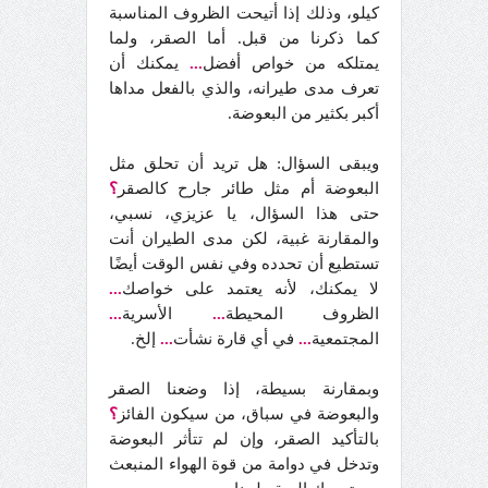
كيلو، وذلك إذا أتيحت الظروف المناسبة
كما ذكرنا من قبل. أما الصقر، ولما
يمتلكه من خواص أفضل
...
يمكنك أن
تعرف مدى طيرانه، والذي بالفعل مداها
أكبر بكثير من البعوضة.
ويبقى السؤال: هل تريد أن تحلق مثل
البعوضة أم مثل طائر جارح كالصقر
؟
حتى هذا السؤال، يا عزيزي، نسبي،
والمقارنة غبية، لكن مدى الطيران أنت
تستطيع أن تحدده وفي نفس الوقت أيضًا
لا يمكنك، لأنه يعتمد على خواصك
...
الظروف المحيطة
...
الأسرية
...
المجتمعية
...
في أي قارة نشأت
...
إلخ.
وبمقارنة بسيطة، إذا وضعنا الصقر
والبعوضة في سباق، من سيكون الفائز
؟
بالتأكيد الصقر، وإن لم تتأثر البعوضة
وتدخل في دوامة من قوة الهواء المنبعث