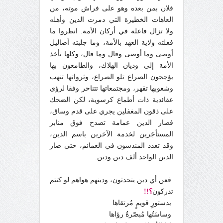
فلان بمن بعده وهو على فراش موته، من
العاهات الخطيرة التي دمرت الدين وأهله
ولا تزال فاعلة في أركان الأمة. انظروا ما
فعلته ولاية العهد بالأمة، وما جلبته أضاليل
أوصى وما أوصى وقال وما قال، وكلها تأخذ
الأمة إلى وديان الهلاك، والطامعون بها
بؤججون الصراع تلو الصراع، وثرواتها تنهب
وشعوبها تقهر، ومجتمعاتها تتناحر وفقا لرؤى
عقائدية ذات أطماع كرسوية، لكن الضحك
على ذقون المغفلين يجري على قدم وساق،
فصار الدين عمامة تصدح فوق منابر
المستأجَرين لخدمة الآخرين باسم الدين،
وقد تعدد المندسون في العمائم، حتى صار
الدين الواحد ألف دين ودين.
فعن أي دين يتحدثون، ودينهم هواهم لو كنتم
تدركون
؟!!
بدستورٍ قويمٍ مُرتقاها
وساسَتُها مُبصّرةٌ رؤاها