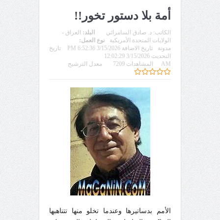
أمة بلا دستور تخور!!
الكاتب:
د. صادق السامرائي
البلد:
العراق -
الولايات المتحدة الأمريكية
نوع العمل:
مدونة
تاريخ الاضافة 3/15/2026 6:52:36 PM
تاريخ
التحديث 3/15/2026 12:02:29
AM
المشاهدات 7209
معدل الترشيح
الأمم بدساتيرها وعندما تخلو منها تتناهبها