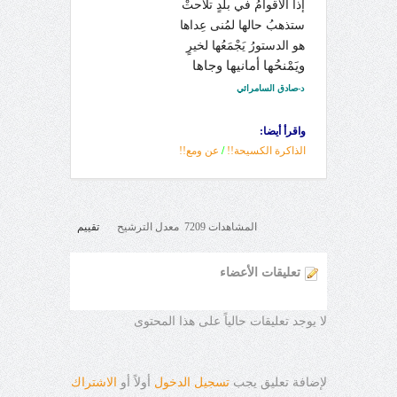
إذا الأقوامُ في بلدٍ تلاحتْ
ستذهبُ حالها لمُنى عِداها
هو الدستورُ يَجْمَعُها لخيرٍ
ويَمْنحُها أمانيها وجاها
د-صادق السامرائي
واقرأ أيضا:
الذاكرة الكسيحة!!
/
عن ومع!!
المشاهدات 7209 معدل الترشيح
تقييم
تعليقات الأعضاء
لا يوجد تعليقات حالياً على هذا المحتوى
لإضافة تعليق يجب
تسجيل الدخول
أولاً أو
الاشتراك