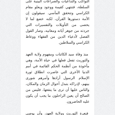
النواكب والتداعيات والصراعات البينية على
السلطة، فتنتهي كقيمة ووجود ويعلو مقام
الكراسي وتتحقق المآسي. سيقولون إن
الأمة دستورها القرآن، لكنه خضع لما لا
يحصى من التأويلات والتفسيرات التي
جردته من جوهر آياته ومعانيه، وصار القول
الفصل لأدعياء الدين من الفقهاء ووعاظ
الكراسي والسلاطين.
منذ وفاة سيد الكائنات ومفهوم ولاية العهد
والتوريث تفعل فعلها في حياة الأمة، وهي
مأخوذة من أنظمة الحكم القائمة في أمم
الدنيا الأخرى التي عاصرت انطلاق ثورة
الإسلام. الرسول أرادها وأمرهم شورى
بينهم، لإدراكه بتبدل أحوال الزمان والمكان،
والناس عليها أن ترى ما ينفعها، فليس من
الصالح أن يعين الراحلون ما يجب أن يكون
عليه الحاضرون.
فنعرة التوريث وولاية العهد، وأن يوصي