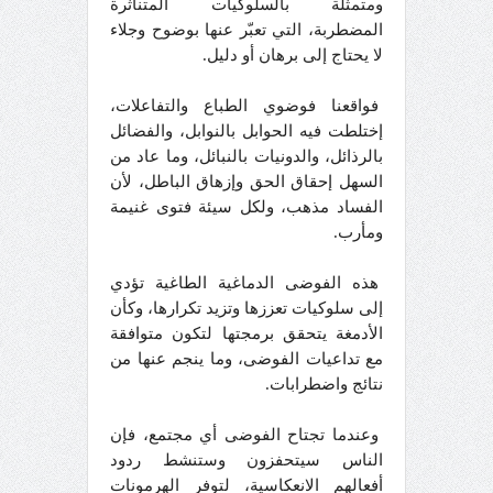
ومتمثلة بالسلوكيات المتناثرة
المضطربة، التي تعبّر عنها بوضوح وجلاء
لا يحتاج إلى برهان أو دليل.
فواقعنا فوضوي الطباع والتفاعلات،
إختلطت فيه الحوابل بالنوابل، والفضائل
بالرذائل، والدونيات بالنبائل، وما عاد من
السهل إحقاق الحق وإزهاق الباطل، لأن
الفساد مذهب، ولكل سيئة فتوى غنيمة
ومأرب.
هذه الفوضى الدماغية الطاغية تؤدي
إلى سلوكيات تعززها وتزيد تكرارها، وكأن
الأدمغة يتحقق برمجتها لتكون متوافقة
مع تداعيات الفوضى، وما ينجم عنها من
نتائج واضطرابات.
وعندما تجتاح الفوضى أي مجتمع، فإن
الناس سيتحفزون وستنشط ردود
أفعالهم الانعكاسية، لتوفر الهرمونات