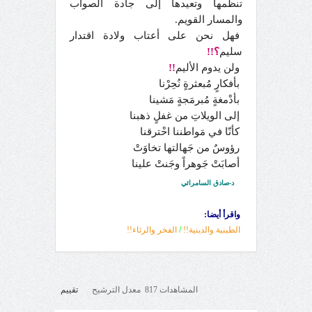
تنظمها وتعيدها إلى جادة الصواب
والمسار القويم.
فهل نحن على أعتاب ولادة اقتدار
سليم
؟!!
ولن يدوم الأليم
!!
بأفكارٍ مُبعثرةٍ نُحِرْنا
بأدْمغةٍ مُبرمَجةٍ مَشينا
إلى الويلاتِ من غفلٍ ذهبنا
كأنّا في مَواطننا احْترقنا
رؤوسٌ من جَهالتها تخاوَتْ
أصابَتْ جَوهراً وجَنتْ علينا
د-صادق السامرائي
واقرأ أيضا:
الطينية والدينية!!
/
الفخر والرثاء!!
المشاهدات 817 معدل الترشيح
تقييم