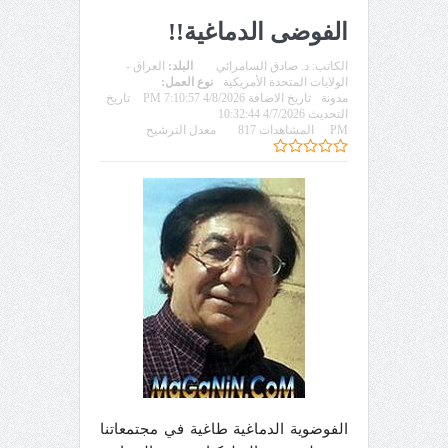
الفوضى الدماغية!!
الكاتب:
د. صادق السامرائي
البلد:
العراق -
الولايات المتحدة الأمريكية
نوع العمل:
مدونة
تاريخ الاضافة 4/8/2026 7:10:57 PM
تاريخ
التحديث 4/7/2026 10:32:44
PM
المشاهدات 817
معدل الترشيح
الفوضوية الدماغية طاغية في مجتمعاتنا