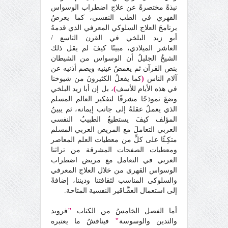
نبذةً مختصرةً عن علاج اضطراب الوسواس
القهري في الطب النفسي، كما يعرضُ
برنامجَ العلاج السلوكي المعرفي الذي قدمهُ
أبو زيد البلخي في القرن التاسع /
العاشر
الميلادي، مبينًا كيفَ لم يقل ذلك
الشيخُ الجليلُ أن الوسواس من الشيطان
بنص القرآن ثم يغمضُ عينيه ويصم أذنيه عن
آلام الناس
(
كما يفعلُ الكثيرونَ من شيوخنا
في هذه الأيام للأسف
)
، بل إن أبا زيد البلخي
وضعَ نموذجًا مشرفًا لتفكير العالم المسلم
الذي يعملُ عقلهُ إلى جانب إيمانه، ثم يبينُ
المؤلف كيفَ يستطيعُ الطبيبُ النفسي
العربي التعاملَ مع المريض العربي المسلم
متكِـئًا على كلٍّ من معطيات العلم المعاصر
ومعطيات الصفحات المشرقة من تراثنا
العربي في التعامل مع مريض اضطراب
الوسواس القهري من خلال العلاج المعرفي
والسلوكي المناسب لثقافتنا وديننا، إضافةً
إلى استعمال العقَّـاقير النفسية المتاحة.
أما الفصل الخامسُ من الكتاب
"
فرويد
والتدين والوسوسة
"
فيناقشُ ما يعتبره