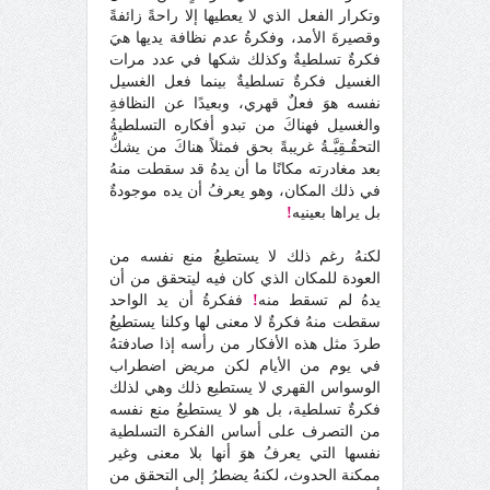
وتكرار الفعل الذي لا يعطيها إلا راحةً زائفةً
وقصيرةَ الأمد، وفكرةُ عدم نظافة يديها هيَ
فكرةٌ تسلطيةٌ وكذلك شكها في عدد مرات
الغسيل فكرةٌ تسلطيةٌ بينما فعل الغسيل
نفسه هوَ فعلٌ قهري، وبعيدًا عن النظافةِ
والغسيل فهناكَ من تبدو أفكاره التسلطيةُ
التحقُـقِيَّـةُ غريبةً بحق فمثلاً هناكَ من يشكُّ
بعد مغادرته مكانًا ما أن يدهُ قد سقطت منهُ
في ذلك المكان، وهو يعرفُ أن يده موجودةٌ
بل يراها بعينيه
!
لكنهُ رغم ذلك لا يستطيعُ منع نفسه من
العودة للمكان الذي كان فيه ليتحقق من أن
يدهُ لم تسقط منه
!
ففكرةُ أن يد الواحد
سقطت منهُ فكرةٌ لا معنى لها وكلنا يستطيعُ
طردَ مثل هذه الأفكار من رأسه إذا صادفتهُ
في يوم من الأيام لكن مريض اضطراب
الوسواس القهري لا يستطيع ذلك وهي لذلك
فكرةٌ تسلطية، بل هو لا يستطيعُ منع نفسه
من التصرف على أساس الفكرة التسلطية
نفسها التي يعرفُ هوَ أنها بلا معنى وغير
ممكنة الحدوث، لكنهُ يضطرُ إلى التحقق من