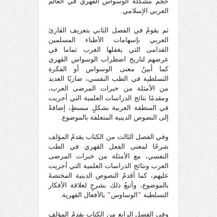
حجم مشكلة الوسواس القهري في العالم
العربي الإسلامي.
ثم يقومُ في الفصل الثاني بتعريف القارئ
العربي بإسهامات الأطباء المسلمين
القدامى التي يغفلها الغرب تماما في
عرضهم لتاريخ اضطراب الوسواس القهري
كما أبينُ معنى الوسواس أو الفكرة
التسلطية في الطب النفسي، ضاربًا العديد
من الأمثلة من خبرات المرضى العرب،
ومقدمًا نتائج الدراسات العلمية التي أجريت
في المنطقة العربية بشكلٍ مبسطٍ، إضافةً
إلى النصوص الدينية المتعلقة بالموضوع.
وفي الفصل الثالث من الكتاب يقدمُ المؤلف
شرحًا لمعنى الفعل القهري في الطب
النفسي، مع الأمثلة من خبرات المرضى
العرب ونتائج الدراسات العلمية التي أجريت
عليهم، كما أقدمُ النصوص الدينية المختصةَ
بالموضوع، وأتبعُ ذلك بشرحٍ لعلاقة الأفكار
التسلطية
"
الوساوس
"
بالأفعال القهرية.
وفي الفصل الرابع من الكتاب يقدمُ المؤلف