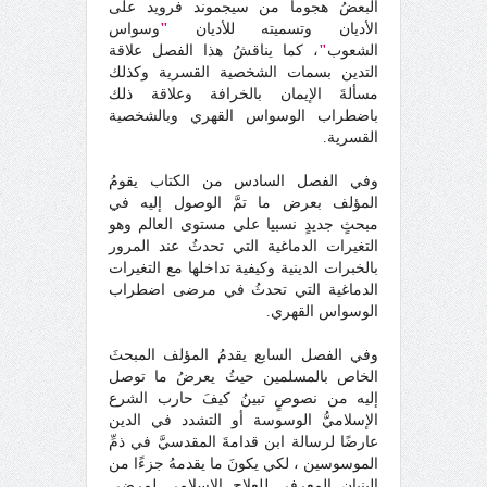
البعضُ هجوما من سيجموند فرويد على
الأديان وتسميته للأديان
"
وسواس
الشعوب
"
، كما يناقشُ هذا الفصل علاقة
التدين بسمات الشخصية القسرية وكذلك
مسألةَ الإيمان بالخرافة وعلاقة ذلك
باضطراب الوسواس القهري وبالشخصية
القسرية.
وفي الفصل السادس من الكتاب يقومُ
المؤلف بعرض ما تمَّ الوصول إليه في
مبحثٍ جديدٍ نسبيا على مستوى العالم وهو
التغيرات الدماغية التي تحدثُ عند المرور
بالخبرات الدينية وكيفية تداخلها مع التغيرات
الدماغية التي تحدثُ في مرضى اضطراب
الوسواس القهري.
وفي الفصل السابع يقدمُ المؤلف المبحثَ
الخاص بالمسلمين حيثُ يعرضُ ما توصل
إليه من نصوصٍ تبينُ كيفَ حارب الشرع
الإسلاميُّ الوسوسة أو التشدد في الدين
عارضًا لرسالة ابن قدامةَ المقدسيَّ في ذمِّ
الموسوسين ، لكي يكونَ ما يقدمهُ جزءًا من
البنيان المعرفي للعلاج الإسلامي لمرضى