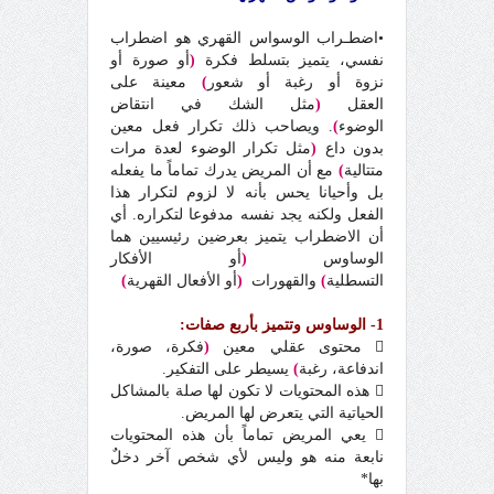
•اضطـراب الوسواس القهري هو اضطراب
نفسي، يتميز بتسلط فكرة
(
أو صورة أو
نزوة أو رغبة أو شعور
)
معينة على
العقل
(
مثل الشك في انتقاض
الوضوء
)
.
ويصاحب ذلك تكرار فعل معين
بدون داع
(
مثل تكرار الوضوء لعدة مرات
متتالية
)
مع أن المريض يدرك تماماً ما يفعله
بل وأحيانا يحس بأنه لا لزوم لتكرار هذا
الفعل ولكنه يجد نفسه مدفوعا لتكراره.
أي
أن الاضطراب يتميز بعرضين رئيسيين هما
الوساوس
(
أو الأفكار
التسطلية
)
والقهورات
(
أو الأفعال القهرية
)
1- الوساوس وتتميز بأربع صفات:
 محتوى عقلي معين
(
فكرة، صورة،
اندفاعة، رغبة
)
يسيطر على التفكير.
 هذه المحتويات لا تكون لها صلة بالمشاكل
الحياتية التي يتعرض لها المريض.
 يعي المريض تماماً بأن هذه المحتويات
نابعة منه هو وليس لأي شخص آخر دخلٌ
بها*