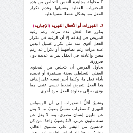
 محاولة مجاهدة النفس للتخلص من هذه
المحتويات العقلية ونسيانها وعدم تكرار
الفعل مما يشكل ضغطا نفسيا عليه.
2. القهورات أو الأفعال القهرية
(
الإجبارية
)
يتكرر هذا الفعل عدة مرات رغم رغبة
المريض في إيقافه إلا أن الرغبة في تكرار
الفعل أقوى منه مثل تكرار غسيل اليدين
عدة مرات رغم نظافتهما أو تكرار عد رقم
معين وإعادته في العقل لمرات عديدة دون
ضرورة.
يحاول المريض أن يتخلص من المحتوى
العقلي التسلطي بصفة مستمرة أو تحييده
بأداء فعل ما، وكلما أجبر نفسه على إيقاف
هذا الفعل يتعرض لضغط نفسي عنيف مما
يؤدى به إلى معاودة الفعل مرة أخرى.
وتشيرُ أقلُّ التقديرات إلى أن الوسواس
القهري كاضطراب نفسيٌّ يصيبُ ما لا يقل
عن مليون إنسان مصري، وما لا يقل عن
ستة مليون عربي، لأنهُ يصيبُ واحدًا من كل
خمسين من البشر على مستوى العالم،
وتشيرُ متابعةُ الدراسات العلمية عن معدل