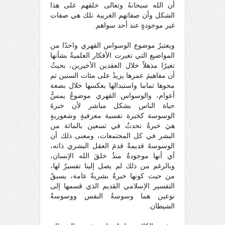
أن الله سبحانهُ وتعالى خلقهم على هذا
الشكل وأن صفاتهم الغريبة تلك هي صفات
غير موجودةٍ عند أحد سواهم.
ويعتبرُ موضوع الوسواس القهري واحدًا من
المواضيع التي تغيرت الأفكار العلميةُ بشأنها
تغيرًا مذهلاً خلال العقدين الأخيرين، بحيثُ
أن مفاهيمَ عمرها يزيدُ على مئات السنين تم
محوها تماما واستبدالها بعكسها خلال بضعة
أعوام، والوسواس القهري موضوعٌ يمسُّ
حياة الناس بشكل مباشر لأن خبرةَ
الوسوسة كخبرة نفسية معرفيةٍ وشعوريةٍ
هيَ خبرةٌ تحدثُ في تسعين بالمائة من
البشر في كل المجتمعات، ومعنى ذلك أن
الوسوسةَ قديمةٌ قدمَ العقل البشري ذاته،
أي أنها موجودةٌ منذُ خلقَ الله الإنسان،
وبالرغم من ذلك لم يصل إلينا تفسيرٌ لها،
من حيث كونها خبرةٌ بشريةٌ عامة، يسبقُ
التفسير الإسلامي القديم الذي قسمها إلى
نوعين هما وسوسةُ النفس ووسوسةُ
الشيطان.