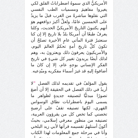
الأمريكيُّ الذي سموهُ اضطراباتُ القلق لكي
يغيروا مفاهيمَ ومسميات الطب النفسي
التي نقلوها مباشرةً من الغرب قبلَ ما يزيدُ
على الخمسين عامًا، ولعلَّ أكبرَ دوافعهم هوَ
أنهم يكتبونَ التاريخَ الأمريكيَّ الحديث، وكلنا
يعرفُ طبعًا أن أمريكا بلدٌ بلا تاريخ إلا إن كنا
سنعتبرُ فترةَ المأتي عامٍ الأخيرة تصلحُ أن
تكونَ كلَّ تاريخِ أمةٍ تحكمُ العالمَ اليوم،
والأمريكيونَ يعرفونَ ذلك ويعتزونَ به، وهم
لذلك أيضًا يريدونَ تغيير كل شيءٍ في تاريخ
الفكرِ الإنساني بوجهٍ عام، إلا إن كانَ ما
أضافوهُ إليهِ قد غيرَ أسماءَ مفكريه ومبْدِعيه.
يقول المؤلفُ في تقديمه لذلك الفصل
"
لا
أريدُ في ذلك الفصل في الحقيقة إلا أن أضعَ
تصورًا مبدئيًّا لتصنيفه جديدةٍ لظواهر ما
يسمى اليومَ باضطرابات نطاق الوسواس
القهري، لكنها تصنيفه تقفُ على أرضيةٍ
تخصني كما تخص كل من يقرؤون العربية،
تصنيفه من منظورٍ معرفي إسلامي، بحيثُ
أكونُ أستلهمُ تقسيمه قرأتها لأبي زيد البلخي
وأنا في مرحلة جمع المعلومات لهذا الكتاب