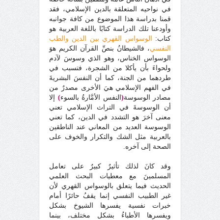
في نواحيه المتعلقة بالدين الإسلامي، فقد
قمنا بدراسة هذا الموضوع من كافة جوانبه
وأودعنا تلك الدراسة كتابًا باللغة العربية هو
كتاب:
الوسواس القهري بين الدين والطب
النفسي
، فالشيطانُ بنصِّ القرآن الكريم هوَ
الوسواس الخناس، وهو الذي وسوسَ لآدم
ولحواءَ بأن يأكلا من الشجرة، فتسبب في
طردهما من الجنة، كما أن النفسَ البشريةَ
في الفهم الإسلامي هيَ الأخرى مصدرٌ من
مصادر الوسوسة
(
النفس الأمَّارةُ بالسوء
)
إلا
أن الوسوسةَ في التراث الإسلامي تعني
معنى آخرَ هو التشدد في الدين، كما تعني
الوسوسة العديد من المعاني عند الناطقين
بالعربية مثل الشك والتكرار والخوف على
الصحة إلى آخره.
وقد كانَ لذلك تأثيرٌ كبيرٌ على تعامل
المسلمينَ مع معطيات البحث العلمي
الحديث فيما يتعلق بالوسواس القهري لأن
غير الطبيب النفسي إنما يقفُ حائرًا أمام
خبرات نفسية يفسرها الشيوخ بشكل
ويفسرها الأطباءُ بشكل مختلف، بينما