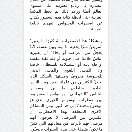
انتشاره إلى زيادةٍ مطردة، على مستوى
العالم أيضًا ورغم ذلك لم تحظَ المكتبةُ
العربية حتى لحظة كتابة هذه السطور بكتابٍ
عن اضطراب الوسواس القهري باللغة
العربية.
ومشكلةُ هذا الاضطراب أنهُ كثيرًا ما يعتبرهُ
المريضُ سرًا يخفيه ما بينهُ وبينَ نفسه، لأنهُ
يخجلُ من أعراضه أو يخافُ أن يعتبرها
الناسُ علامةً على جنونه أو قلة ثقته بنفسه
أو قلة دينه أو استسلامه للشيطان، خاصةً
وأن المعنى اللغوي والمعنى الديني
للوسوسة معروفٌ ومشتهرٌ بالشكل الذي
يجعلُ الكثيرين من علماء الدين ومن الناس
العاديين يخلطون ما بين الوسواس
الخناس
"
الشيطاني
"
ووسواس النفس وما
بين اضطراب الوسواس القهري الذي هوَ
موضوعٌ مختلفٌ إلى حد كبير، ومن المشاكل
الأخرى المتعلقة بهذا الاضطراب أن
الكثيرين من المرضى لا يعرفون أنهم
مرضى فهم بالرغم من معاناتهم التي كثيرًا
ما تكونُ متصلةً على مدى السنوات يحسبُون