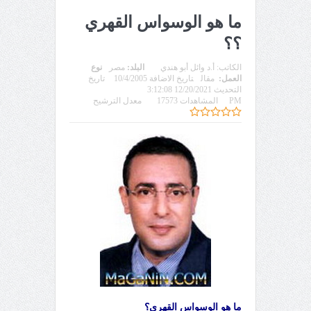
ما هو الوسواس القهري
؟؟
الكاتب:
أ.د وائل أبو هندي
البلد:
مصر
نوع
العمل:
مقال
تاريخ الاضافة 10/4/2005
تاريخ
التحديث 12/20/2021 3:12:08
PM
المشاهدات 17573
معدل الترشيح
ما هو الوسواس القهري؟