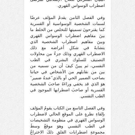
اضطراب الوسواس القهري.
وفي الفصل الثامن يقدمُ المؤلف عرضًا
لسمات الشخصية الوسواسية أو القسرية
كما يقترحونَ تسميتها للتخلص من الخلط ما
بينَ مفاهيم اضطراب الوسواس القهري
وبينَ مفاهيم اضطراب الشخصية الذي
يتشابهُ في شكلِ أعراضه مع ذلك
الاضطراب القهري وذلك جزءٌ من محاولات
التصنيف للسلوك البشري في الطب
النفسي، ثم يبينُ كيفَ أن من نسميه من
بين من نقابلهم من الأشخاص في حياتنا
بصاحب الضمير الحي أو بالذي"عندهُ ضمير"
هوَ الذي قد يخفي وراءَهُ صاحبَ الشخصية
القسرية أو صاحبَ اضطرابها الموجودِ في
الطب النفسي.
وفي الفصل التاسع من الكتاب يقومُ المؤلف
بإلقاءِ نظرةٍ على الموقعِ الحالي لاضطراب
الوسواس القهري في منظومة التشخيصات
في الطب النفسي وهوَ موقعٌ وسطَ
مجموعةِ اضطرابات القلق ذلكَ الاختراعُ