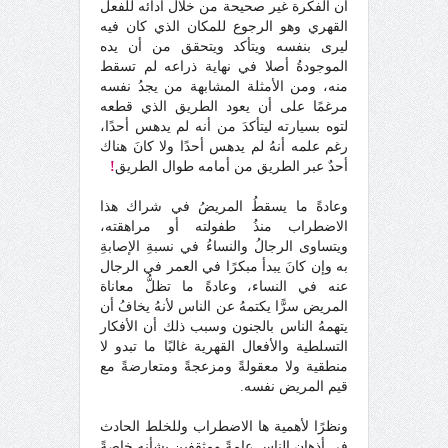
أن الفكرة غير صحيحة من خلال أدائه للفعل
القهري وهو الرجوع للمكان الذي كان فيه
ليرى بنفسه ويتأكد ويتحقق من أن يده
الموجودةُ أصلا في نهاية ذراعه لم تسقط
منه، ومن الأمثلة المشابهة من يجدُ نفسه
مرغمًا على أن يعود الطريق الذي قطعه
لتوه بسيارته ليتأكدَ من أنه لم يدهس أحدًا،
رغم علمه أنهُ لم يدهس أحدًا ولا كانَ هناك
أحدٌ عبر الطريق من أمامه طوال الطريق
!
وعادةً ما يسقطُ المريضُ في شراك هذا
الاضطراب منذُ طفولته أو مراهقته،
ويتساوى الرجالُ والنساءُ في نسبةِ الإصابةِ
به وإن كانَ يبدأ مبكرًا في العمر في الرجال
عنه في النساء، وعادةً ما تظلُّ معاناة
المريض سرًّا يكتمهُ عن الناس لأنهُ يخافُ أن
يتهمهُ الناس بالجنون وسبب ذلك أن الأفكار
التسلطية والأفعال القهرية غالبًا ما تبدو لا
منطقية ولا معقولةً ومزعجةً ومتعارضةً مع
قيم المريض نفسه.
ونظرًا لأهمية ها الاضطراب وللخلط الحادث
في أذهان الناس عامةً ومثقفين بشأنه خاصةً