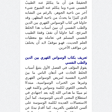
الحقيقةُ هيَ أن ما يتكلمُ عنه الطبيبُ
النفسي شيء وما يتكلم عنه الشيوخ شيء
آخر من ناحية الجوهر، بالرغم من التشابه
الذي كثيرًا ما يحدثُ من ناحية المظهر، وقد
حاولنا في كتاب الوسواس القهري بين الدين
والطب النفسي أن نبينَ أسباب هذا الخلط
المزعج، كما حاولنا أن نقفَ وقفةَ الطبيب
النفسي المسلم في تعامله مع معطيات
العلم الحديث، فهـو موقفٌ لابد أن يختلفَ
عن مواقف الآخرين.
تعريف بكتاب الوسواس القهري بين الدين
والطب النفسي
يقومُ المؤلف في الفصل الأول بتتبعُ أسباب
الخلط الحادث في أذهان الناس ما بينَ
الخبرة النفسية لمريض الوسواس القهري
وغيرها من الخبرات الوسواسية، مبتدءًا
بالمعنى اللغوي لكلمة وسواس وكلمة قهر،
ثم مبينًا ما هداني الله إليه بعد اجتهادي في
استطلاع المعنى الديني للوسوسة، كما أبينُ
الاستعمالات العديدة لكلمة الوسوسة على
ألسن الناطقين بالعربية، كما أقدمُ نبذةً عن