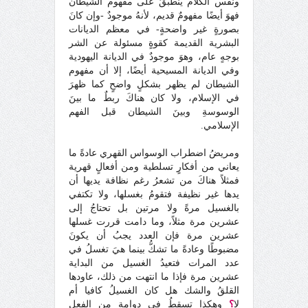
ونفس الكلام ينطبقُ على مفهوم الشيطان
فهوَ أيضًا مفهومٌ قديم، لأنهُ موجودٌ -وإن كانَ
بصورةٍ غير واضحةٍ- في معظم الديانات
البشرية القديمة كقوةٍ مسئولة عن الشر
بوجهٍ عام، وهوَ موجودٌ في الديانة اليهودية
وفي الديانة المسيحية أيضًا، إلا أن مفهوم
الشيطان لم يظهر بشكلٍ واضحٍ كما ظهرَ
في الإسلام، ولا كان هناكَ ربطٌ ما بينَ
الوسوسةِ وبينَ الشيطان قبل الفهم
الإسلامي.
ومريضُ اضطراب الوسواس القهري عادةً ما
يعاني من أفكارٍ تسلطية ومن أفعالٍ قهرية
فمثلاً هناكَ من تشعرُ رغم نظافة يديها أن
يدها غير نظيفة فتقومُ بغسلها، ولا تكتفي
بالغسيل مرةً ولا مرتين بل تحتاجُ إلى
عشرين مرة مثلاً، وما دامت قررت غسلها
عشرين مرة فإن العدد يجبُ أن يكونَ
مضبوطًا وعادةً ما تشكُّ بينما هيَ تغسلُ في
عدد المرات فتعيدُ الغسيل من البداية
عشرين مرة فإذا ما انتهت من ذلك، عاودها
القلقُ والشك هل كان الغسيلُ كافيا أم
لا
؟
وهكذا تسقطُ في دوامةٍ من الفعل