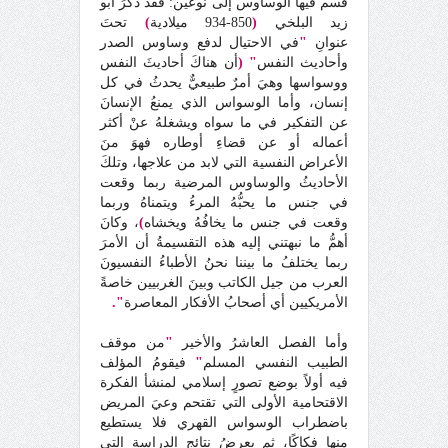
قسم فيها الوساوس إلى نوعين: فقد ذكرَ أبو
زيد البلخي
(
850-934 ميلادية
)
تحتَ
عنوانِ
"
في الاحتيال لدفع وساوس الصدر
وأحاديث النفس
" (
أن هناكَ أحاديثَ النفس
ووسواسها وهيَ أمرٌ طبيعيٌّ يحدثُ في كل
إنسان، وأما الوسواس الذي يمنعُ الإنسانَ
عن التفكير في ما سواه ويشغلهُ عنْ أكثر
أعماله أو عن قضاءِ أوطاره فهوَ منَ
الأعراض النفسية التي لابد من علاجها، وتلكَ
الأحاديثُ والوساوس المرضية ربما وقعت
في جنس ما يحبُّهُ المرءُ ويتمناهُ وربما
وقعت في جنس ما يخافُهُ ويخشاه
)
، وكانَ
أهمُّ ما نبهتني إليه هذه التقسيمةُ أن الأمرَ
ربما يختلفُ ما بيننا نحنُ الأطباءُ النفسيونَ
العرب من جيل الكاتب وبينَ الغربيين خاصةً
الأمريكيين أي أصحابُ الأفكار المعاصرة
".
وأما الفصل العاشرُ والأخير
"
من موقف
الطبيب النفسي المسلم
"
فيقومُ المؤلف
فيه أولاً بوضع تصورٍ إسلامي لمنشأ الفكرة
الاقتحامية الأولى التي تقتحم وعيَ المريض
باضطراب الوسواس القهري فلا يستطيع
منها فكاكًا، ثم يعرضُ نتائج الدراسة التي