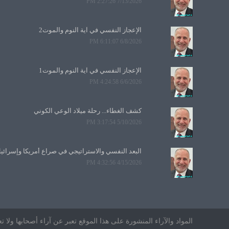
7/13/2026 2:27:26 PM
الإعجاز النفسي في آية النوم والموت2
6/8/2026 6:11:07 PM
الإعجاز النفسي في آية النوم والموت1
6/6/2026 4:24:58 PM
كشف الغطاء... رحلة ميلاد الوعي الكوني
5/10/2026 3:17:54 PM
البعد النفسي والاستراتيجي في صراع أمريكا وإسرائي
4/15/2026 4:32:56 PM
المواد والآراء المنشورة على هذا الموقع تعبر عن آراء أصحابها ول