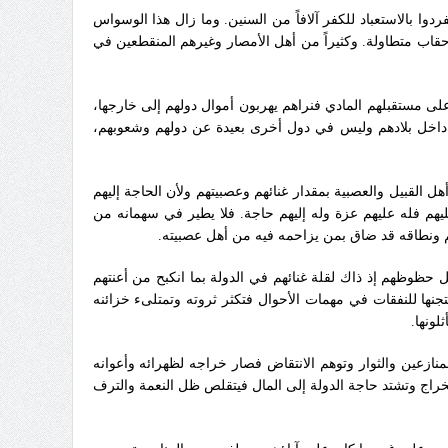
وا بالاستعباد للكفر آلافاً من السنين‏.‏ وما زال هذا الوسواس
اب متطاولة‏.‏ وكثيراً من أهل الأمصار وغيرهم المنقطعين في
 على مستقبلهم المادي فنراهم يهربون أموال دولهم إلى خارجها،
 داخل بلادهم وليس في دول أخرى بعيدة عن دولهم وشعوبهم،
القبيل والعصبية بمقدار غنائهم وعصبيتهم ولأن الحاجة إليهم
هم فله عليهم عزة وله إليهم حاجة‏.‏ فلا يطير في سهمانه من
م ونطاقه قد ضاق بمن يزاحمه فيه من أهل عصبيته‏.‏
حظوظهم إذ ذاك لقلة غنائهم في الدولة بما انكبح من أعنتهم
تجنها للنفقات في مهمات الأحوال فتكثر ثروته وتمتلىء خزائنه
ها‏.‏
لمنازعين والثوار وتوهم الانتقاض فصار خراجه لظهرائه وأعوانه
خراج وتشتد حاجة الدولة إلى المال فيتقلص ظل النعمة والترف