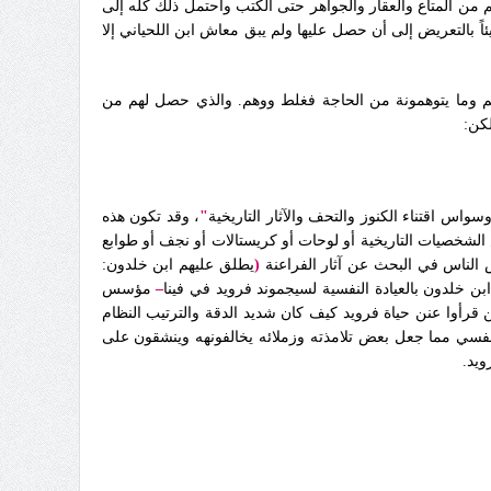
من المتاع والعقار والجواهر حتى الكتب واحتمل ذلك كله إلى
 بالتعريض إلى أن حصل عليها ولم يبق معاش ابن اللحياني إلا
 وما يتوهمونة من الحاجة فغلط ووهم‏.‏ والذي حصل لهم من
ن‏:‏
سواس اقتناء الكنوز والتحف والآثار التاريخية
"
، وقد تكون هذه
الشخصيات التاريخية أو لوحات أو كريستالات أو نجف أو طوابع
 الناس في البحث عن آثار
الفراعنة
(
يطلق عليهم ابن خلدون:
ن خلدون بالعيادة النفسية لسيجموند فرويد في فينا
–
مؤسس
 قرأوا عنن حياة فرويد كيف كان شديد الدقة والترتيب النظام
نفسي مما جعل بعض تلامذته وزملائه يخالفونهه وينشقون على
ويد.