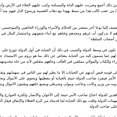
خوا من ذلك أجمع وضربت عليهم الذلة والمسكنة وكتب عليهم الجلاء في الأرض وانفرد
ذا من عقب كالب هذا من سبط يهوذا مع ذهاب العصبية ورسوخ الذل فيهم منذ أحق
 يضيف إلينا نوعا آخر منتشر بين الحكام والأمراء والوزراء الخائفين والمتوجسين
هم لا يدركون أن عزهم ومجدهم وغناهم مع أبناء شعوبهم وباستثمار المال في
س أصحاب السلطة
"
:
تكون في وسط الدولة والسبب في ذلك أن الجباية في أول الدولة تتوزع على أهل 
لهم عما يسمون إليه من الجباية معتاض عن ذلك بما هو يروم من الاستبداد علي
الوزراء والكتاب والموالي مملقين في الغالب وجاههم متقلص لأنه من جاه مخدومه
 قومه قبض أيديهم عن الجبايات إلا ما يطير لهم بين الناس في سهمانهم وتقل 
 الأمر فينفرد صاحب الدولة حينئذ بالجباية أو معظمها ويحتوي على الأموال ويح
يه من وزير وكاتب وحاجب ومولى وشرطي ويتسع جاههم ويقتنون الأموال ويتأثلون
اهدين للدولة احتاج صاحب الأمر حينئذ إلى الأعوان والأنصار ولكثرة الخوارج وا
ات الدولة وقلت مع ذلك الجباية لما قدمناه من كثرة العطاء والإنفاق فيقل ال
ى صاحب الدولة‏.‏