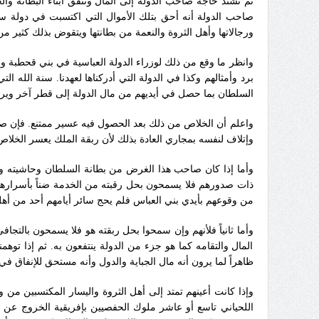
ثم تشتد حاجة صاحب الدولة إلى المال وتنفق أبناء البطانة وال
صاحب الدولة أنه أحق بتلك الأموال التي اكتسبت في دولة سلفه 
ورجالاتها وأهل الثروة والنعمة من بطانتها ويتقوض بذلك كثير من 
وانظر ما وقع من ذلك لوزراء الدولة العباسية في بني قحطبة وب
برد وأمثالهم وكذا في الدولة التي أدركناها لعهدنا‏.‏ سنة الله
السلطان بما حصل في أيديهم من مال الدولة إلى قطر آخر ويرون أ
واعلم أن الخلاص من ذلك بعد الحصول فيه عسير ممتنع‏.‏ فإن ص
وإتلاف لنفسه بمجاري العادة بذلك لأن ربقة الملك يعسر الخلاص 
وأما إذا كان صاحب هذا الغرض من بطانة السلطان وحاشيته وأه
ذات صدورهم فلا يسمحون بحل رقبته من الخدمة ضناً بأسرارهم وأ
من وقوعهم بأيدي بني العباس فلم يحج سائر أيامهم أحد من أهل د
وأما ثانياً فلأنهم وإن سمحوا بحل ربقته هو فلا يسمحون بالتج
المال والتقامه كما هو جزء من الدولة ينتفعون به‏.‏ ثم إذا توه
ظاهراً لما يرون أنه مال الجباية والدول وأنه مستحق للإنفاق في ا
وإذا كانت أعينهم تمتد إلى أهل الثروة واليسار المكتسبين من و
اللحياني تاسع أو عاشر ملوك الحفصيين بإفريقية الخروج عن 