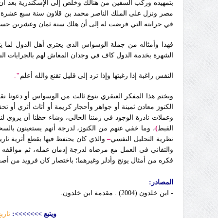
بتمهيده وركب السفين من هنالك وخلص إلى الإسكندرية بعد أن 
مصر ونزل على الملك الناصر محمد بن قلاون سنة سبع عشرة من ا
في جرايته التي فرضت له إلى أن هلك سنة ثمان وعشرين حسبما 
فهذا وأمثاله من جملة الوسواس الذي يعتري أهل الدول لما 
الشهرة بخدمة الدول كاف في وجدان المعاش لهم بالجرايات السلط
النفس راغبة إذا رغبتها وإذا ترد إلى قليل تقنع والله أعلم‏‏
"
.‏
ويختم هذا المفكر العبقري بنوع ثالث من الوسواس أو دعونا 
الكنوز معادن ثمينة أو جواهر وأحجار كريمة أو أثاث أثري أو 
وعملات نادرة الوجود في زمننا الحالي، وشاء حظنا أن يروي لنا
القبط
)
، وما خفي عنهم من الكنوز، لدرجة أنهم يستعينون بالسحر
نظرية
التحليل
النفسي
–
والذي كان يحتفظ فيها بقطع أثرية تار
والتفاني في العمل مع مرضاه لدرجة إدمان عمله، ثم مواقفه 
فكره من أمثال يونج وأدلر وغيرهما؛ باختصار كان فرويد من أص
المصادر:
- ابن خلدون (2004) . مقدمة ابن خلدون.
ويتبع >>>>>>>:
تاري