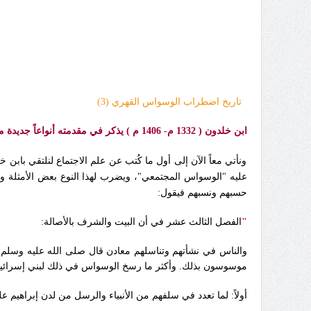
تاريخ اضطراب الوسواس القهري (3)
ابن خلدون ( 1332 م- 1406 م ) يذكر في مقدمته أنواعاً جديدة من الوسواس
ونأتي معاً الآن إلى أول ما كُتب عن علم الاجتماع لنلتقي باب
عليه "الوسواس المجتمعي"، ويضرب لهذا النوع بعض الأمثلة ومن
حسبهم ونسبهم فيقول:
"
الفصل الثالث عشر في أن البيت والشرف بالأصالة:
والناس في نشأتهم وتناسلهم معادن قال صلى الله عليه وسلم‏:
موسوسون بذلك‏.‏ وأكثر ما رسخ الوسواس في ذلك لبني إسرائيل‏.‏
أولاً: لما تعدد في سلفهم من الأنبياء والرسل من لدن إبراهيم