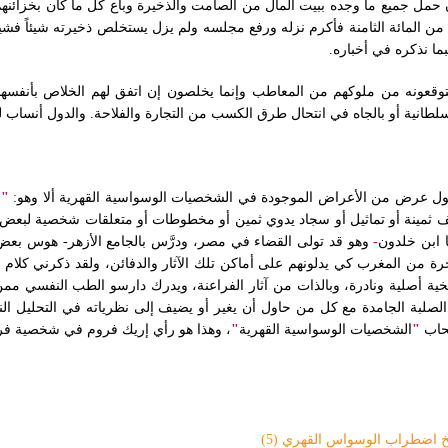
حمل جميع ما وجده ببيت المال من الصامت والذخيرة وباع كل ما كان بخزائنهم 
لمائة الثامنة فأكرم نزله ورفع مجلسه ولم يزل يستخلص ذخيرته شيئاً فشيئاً
نذكره في أخباره‏.‏
يتوقعونه من ملوكهم من المعاطب وإنما يخلصون إن اتفق لهم الخلاص بأنفسهم
انية أو بالجاه في انتحال طرق الكسب من التجارة والفلاحة‏.‏ والدول أنساب لك
نقول عرض من الأعراض الموجودة في الشخصيات الوسواسية القهرية ألا وهو:
"
و
تحف ثمينة أو تماثيل أو سجاد يدوي ثمين أو مخطوطات أو متعلقات شخصية لبعض 
 ابن
خلدون
-
وهو قد تولى القضاء في مصر، ودرَّس بالجامع الأزهر- هوس بعض
ة من المغرب كي يدلونهم على أماكن تلك الآثار والدفائن، ولقد ذكرني كلام اب
يخية أصلية ونادرة، وبالذات من آثار الفراعنة، ويدرك دارسو الطب النفسي ممن
الصلبة الجامدة مع كل من حاول أن يغير أو يضيف إلى نظرياته في التحليل ال
حاب
"
الشخصيات
الوسواسية
القهرية
"
، وهذا هو رأي إريك فروم في شخصية فر
خ اضطراب الوسواس القهري (
5
)