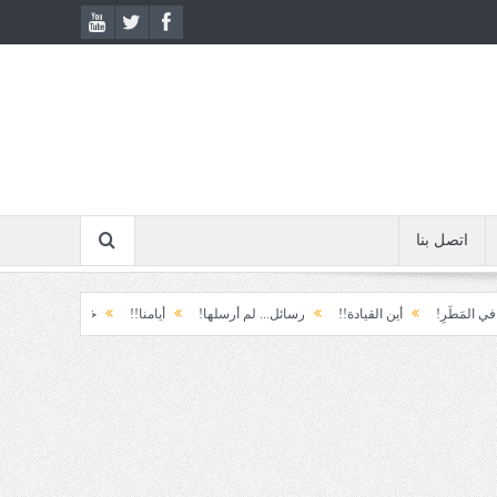
اتصل بنا
أين القيادة!!
رسائل... لم أرسلها!
أيامنا!!
خيبة الأمل.... الأولى!
خذ و