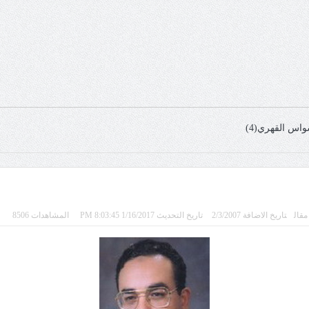
اس القهري(4)
مقال
تاريخ الاضافة 2/3/2007
تاريخ التحديث 1/16/2017 8:03:45 PM
المشاهدات 8506
م