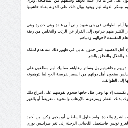
لون على غير ما كان عليه آباؤهم وسلفهم من المناصحة‏.‏ ويرى
 وتنكر الدولة لهم ويعود وبال ذلك على الدولة بفناء حاشيتها
ها أيام الطوائف في بني شهيد وبني أبي عبدة وبني حديرة وبني
 صار الكثير منهم ينزعون إلى الفرار عن الرتب والتخلص من ربقة
 المفسدة لأحوالهم ودنياهم‏.‏
لا أهل العصبية المزاحمون له بل في ظهور ذلك منه هدم لملكه
الخلال والتخلق بالشر‏.‏
ن ذويهم وحاشيتهم بل وسائر رعاياهم مماليك لهم مطلعون على
أندلس يمنعون أهل دولتهم من السفر لفريضة الحج لما يتوهمونه
 إلى الطوائف‏.‏
لم يكتسب إلا بها وفي ظل جاهها فتحوم نفوسهم على انتزاع ذلك
وك بذلك القطر وينتزعونه بالإرهاب والتخويف تعريضاً أو بالقهر
بالشرع والعادة‏.‏ ولقد حاول السلطان أبو يحيى زكريا بن أحمد
 لغزو تونس فاستعمل اللحياني الرحلة إلى ثغر طرابلس يوري