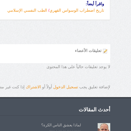
واقرأ أيضاً:
تاريخ اضطراب الوسواس القهري
/
الطب النفسي الإسلامي
تعليقات الأعضاء
لا يوجد تعليقات حالياً على هذا المحتوى
لإضافة تعليق يجب
تسجيل الدخول
أولاً أو
الاشتراك
إذا كنت غير م
أحدث المقالات
لماذا يعشق الناس الكرة؟