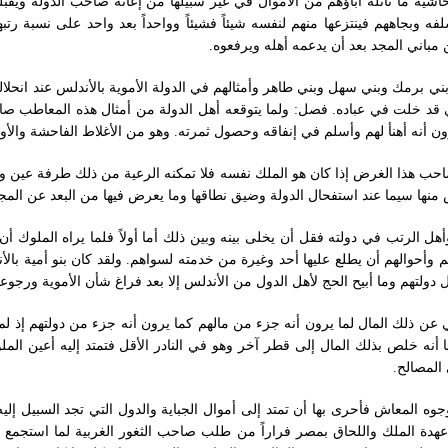
حاشية ما تأثله آباؤهم من الأموال في غير سبيلها من إعانة صاحب الدولة ويقب
وبجاههم فينتزعها منهم لنفسه شيئاً فشيئاً وواحداً بعد واحد على نسبة رتبهم
مباني المجد بعد أن يدعمه أهله ويرفعوه‏.‏
ني برمك وبني سهل وبني طاهر وأمثالهم في الدولة الأموية بالأندلس عند انحلال
 التي قد خلت في عباده‏.‏ فصل‏:‏ ولما يتوقعه أهل الدولة من أمثال هذه المعاطب
نه أهنأ لهم وأسلم في إنفاقه وحصول ثمرته‏.‏ وهو من الأغلاط الفاحشة والأوهام
احب هذا الغرض إذا كان هو الملك نفسه فلا تمكنه الرعية من ذلك طرفة عين و
منها سيما عند استفحال الدولة وضيق نطاقها وما يعرض فيها من البعد عن المجد و
ل الرتب في دولته فقل أن يخلى بينه وبين ذلك أما أولاً فلما يراه الملوك أ
حوالهم أن يطلع عليها أحد وغيرة من خدمته لسواهم‏.‏ ولقد كان بنو أمية بال
ولتهم وما أبيح الحج لأهل الدول من الأندلس إلا بعد فراغ شأن الأموية ورجوعها
افي عن ذلك المال لما يرون أنه جزء من مالهم كما يرون أنه جزء من دولتهم إذ 
منا أنه خلص بذلك المال إلى قطر آخر وهو في النادر الأقل فتمتد إليه أعين المل
لمصالح‏.‏
جوه المعاش فأحرى بها أن تمتد إلى أموال الجباية والدول التي تجد السبيل إليه 
عهدة الملك واللحاق بمصر فراراً من طلب صاحب الثغور الغربية لما استجمع