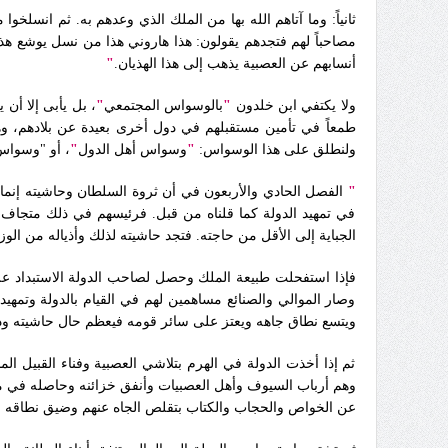
ثانياً: وما آتاهم الله بها من الملك الذي وعدهم به‏.‏ ثم انسل
مصاحباً لهم فتجدهم يقولون‏:‏ هذا هاروني هذا من نسل يوشع ه
أنسابهم عن العصبية يذهب إلى هذا الهذيان‏.
‏"
ولا يكتفي ابن خلدون
"
بالوسواس
المجتمعي
"
، بل يأبى إلا أن
طمعاً في تأمين مستقبلهم في دول أخرى بعيدة عن بلادهم، و
ولنطلق على هذا الوسواس:
"
وسواس
أهل
الدول
"
، أو "وسوا
"
الفصل الحادي والأربعون في أن ثروة السلطان وحاشيته إنما 
في تمهيد الدولة كما قلناه من قبل‏.‏ فرئيسهم في ذلك متجاف 
الجباية إلى الأقل من حاجته‏.‏ فتجد حاشيته لذلك وأذياله من 
فإذا استفحلت طبيعة الملك وحصل لصاحب الدولة الاستبداد على
وصار الموالي والصنائع مساهمين لهم في القيام بالدولة وتمهيد
ويتسع نطاق جاهه ويعتز على سائر قومه فيعظم حال حاشيته وذو
ثم إذا أخذت الدولة في الهرم بتلاشي العصبية وفناء القبيل الم
وهم أرباب السيوف وأهل العصبيات وأنفق خزائنه وحاصله في مهم
عن الخواص والحجاب والكتاب بتقلص الجاه عنهم وضيق نطاقه عل