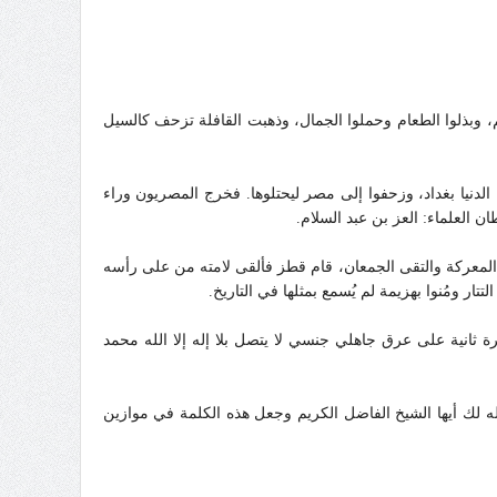
، وبذلوا الطعام وحملوا الجمال، وذهبت القافلة تزحف كالسيل
لدنيا بغداد، وزحفوا إلى مصر ليحتلوها. فخرج المصريون وراء
ن العلماء: العز بن عبد السلام.
رت المعركة والتقى الجمعان، قام قطز فألقى لامته من على رأسه
ار ومُنوا بهزيمة لم يُسمع بمثلها في التاريخ.
ة ثانية على عرق جاهلي جنسي لا يتصل بلا إله إلا الله محمد
له لك أيها الشيخ الفاضل الكريم وجعل هذه الكلمة في موازين