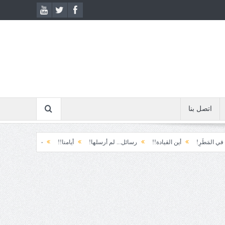
اتصل بنا
ِ!
أين القيادة!!
رسائل... لم أرسلها!
أيامنا!!
خيبة الأمل.... الأولى!
خ