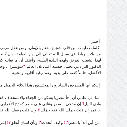
أحبتي؛
كلمات طيبات من قلب شجاع مفعم بالإيمان، ومن عقل مرتب 
من بلاد الرباط في سبيل الله تعالى إلى يوم القيامة، وإن كان
لهذا الشعب العريق ولهذه البلدة الطيبة، وأعتقد أن ما نعاني
الدكتور البرادعي يحمل جنسية أغنى بلاد العالم
"
سويسرا
"
، وحا
الأفضل، حاملاً كفنه على يديه، وضد رغبة أقاربه ومحبيه.
إليكم أيها المصريون الصابرون المحتسبون هذا الكلام الجميل
نما إلى علمي أن أخاً مصريا يشكو من الجفاء والاستخفاف ف
وادي النيل
؟
إن مدحي لـ مصر وثنائي على مصر كمدح الأعرابي ال
يا قمر إن قلتُ جملك الله فقد جمّلك
!!
وإن قلت رفعك الله فق
من أين أبدأ يا مصر
؟!!
وكيف أتحدث
؟!
وبأي لسان أنطق
؟!
إنني