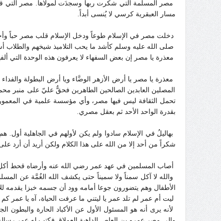
مصر المسلمة التي شكرت ربها وسجدَت لمولاها. مصر التي قدمت
مسار العبقرية كرسي لا يُنسى أبداً.
دخلت مصر في الإسلام طوعاً ودخل الإسلام قلب مصر حباً وأح
صلى الله عليه وسلم كأشد ما يحب التلاميذ شيخهم والطلاب أست
معذرة يا مصر إن بعض السفهاء لا يعرفون هذه الوحدة التي ألف
معذرة يا مصر يا أرض الأزهر الوضَّاء ويا أرض البطولة والفداء
المصلين العابدين الصالحين الطاهرين فحقٌّ عليّ على منبر مح
تحمل الثقافة ليس فيها مصر، وأي مؤسسة علمية في المعمورة
بقدرة الواحد الأحد ثم بعقل مصري.
بهاليلُ في الإسلام سادوا ولم يكن لأولهم في الجاهلية أول. هم 
شكراً من أحد إلا من الله على هذا الكلام ولكن أريد أن أرد على ب
أصاب المسلمين في عهد عمر رضي الله عنه وأرضاه قحط أكل ال
والله لا آكل سمناً ولا سميناً حتى يكشف الله الغُمَّة عن المسل
الأطفال وهم يتضورون جوعا أمامه وود أن جسمه خبزا يقدمه لل
ليت أم عمر لم تلد عمر يا ليتني ما عرفت الحياة، آه يا عمر 
لأنه يرى أنه هو المسئول الأول عن الأكباد الحارة والبطون ال
والي مصر عمرو بن العاص الداهية العملاق فكتب له عمر رسالة