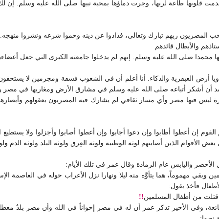
 قلوبها طاعة لربها، وجرت دماؤها بمحبة نبيها صلى الله عليه وسلم. إن لك 
ب المصريون ربهم تبارك وتعالى، فذادوا عن دينه وحموا شرعه ونشروا منهجه.
اذهم والأبطال قائدهم
ها محمدا صلى الله عليه وسلم. إنهم لم يدخلوا جامعته الكبرى التي جعل أعضاءه
 ويا أرض العبقرية والذكاء. أنا أعلم أن في الشعوب فسقة ومجرمين لا يستحقون ا
مد أن أشكر أتباعه صلى الله عليه وسلم في مشارق الأرض ومغاربها في مصر وف
 ليس فيها مصر وأي مسار ثقافي لم يشارك فيه المصريون بعقولهم وأبصاره
القوم إن أعطوا أطابوا وإن دعوا أجابوا وإن أعطوا أصابوا وأجزلوا ولا يستطيع ا
عض الأقوام الذين أصابتهم لوثة الوطنية ولوثة العِرق ولوثة البلد ولوثة الدم ولوث
أخضر واليابس عام الرمادة وقال عمر في تلك الأيام:
مين وبقي مهموماً، هما يتأوَّه منه ليلا ونهارا نزل الأعراب حوله في العاصمة الإ
أطفال فأخذ يقول:
كم قتلت من أطفال المسلمين
!!
جائعة، وفى الأخير تذكر عمر أن له في مصر إخواناً في الله وأن مصر بلدٌ معطا
 نصها: