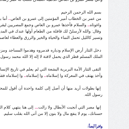
بسم الله الرحمن الرحيم
من عمر بن الخطاب أمير المؤمنين إلى عمرو بن العاص
..
أما بع
واغوثاه
..
والسلام فأخذها عمرو بن العاص وجمع المصريين ليقرأ ال
وقال: والله لأرسلنّ لك قافلة من الطعام أولها عندك في الم
وتسير كالليل تحمل النماء والحياة والخير والرزق والعطاء لعاصمة
دخل التتار أرض الإسلام ودياره فدمروه وهدموا المساجد ومزقو
الملك المسلم قطز الذي يحمل لافتة لا إله إلا الله محمد رسول 
التقى التتار الأمة البربرية البشعة التي لم يعلم في تاريخ ا
وأخذ يهتف في المعركة وا إسلاماه
..
وا إسلاماه
..
وا إسلاماه فقدّ
إنها بطولات أريد منها أن أصل إلى كلمة واحدة أن أقول للمح
رسول الله.
إنها مصر التي أنجبت الأبطال ولا زالت
...
إلى هنا ينتهي كلام 
حسناتك، يوم لا ينفع مال ولا بنون إلا من أتى الله بقلب سليم.
واقرأ أيضاً: