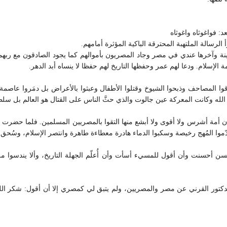
د: فواغوثاه واغوثاه
رسالة الملتهبة المحترقة الباكية المؤثرة أمامهم.
دينة وآخرها عندي في مصر وجاد المصريون بأموالهم كما يجود الصادقون مع ربهم
 الإسلام. ودعا لهم عمر وحفظها التاريخ لهم حفظا لا ينساه أبد الدهر.
ا المصاحف وذبحوا الشيوخ وقتلوا الأطفال وعبثوا بالأعراض بل دمَروا عاصمة ا
الله وكانت المعركة عين جالوت والذي حثَّ الناس على القتال هو العالم بل سلطا
لإنسان أمة أشرس ولا أقوى ولا أبشع منها التقوا بالمصريين المسلمين. فلما حض
موا المُهج رخيصة وسكبوا الدماء هادرة معطاءة طاهرة وانتصر الإسلام، وسُحق التت
سن أحسنت وأن أقول للمسيء أسأت وأن أُعلّم الجهلة التاريخ، وألا يندسوا مر
الدكتور القرني عن مصر والمصريين، ولم يتبق لي كمصري إلا أن أقول: شكر ال