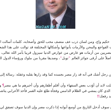
حكيم واع، ومن لسان ذرب عف منصف محب للحق وأصحابه، كلمات أسالت الدم
ت الفواجع والمحن والأزمات بأنواعها وأشكالها المختلفة قد توالت على هذا الش
ه كمصريين من أزمات هو عارض من عوارض الدنيا سيزول قريبا بأمر الله تعالى، 
صلاً على أرقى جوائز العالم
"
نوبل
"
، وصديقا مقربا من ملوك ورؤساء الدول الم
 من رجل أشك في أنه قد زار مصر بجسده كما وقد زارها بقلبه وعقله: رسالة إلى
قلت لابد أن أؤدب بعض السفهاء وأن أقلم أظفارهم وأن أخبرهم ما هي مصر
؟
وم
ذي كان يمشي في الظلام الدامس وفجأة طلع عليه القمر فأخذ الأعرابي يناشد 
د رفعك
!!
 سوف أدخل التاريخ من أوسع أبوابه إذا ذكرت مصر وإن الدنيا سوف تصفق لي