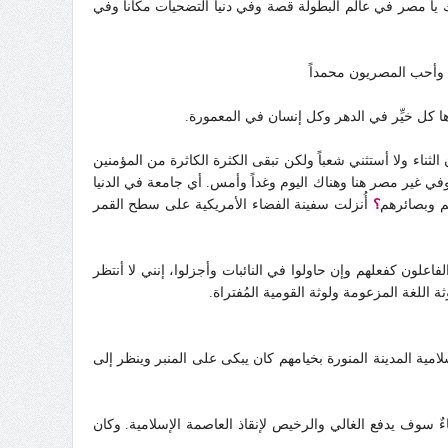
يا مصر في عالم البطولة قصة وفي دنيا التضحيات مكاناً وفي
 وأحب المصريون محمداً
ا كل خيِّر في الدهر وكل إنسان في المعمورة.
لثناء ولا أستثني شعباً ولكن تبقى الكثرة الكاثرة من المؤمنين
ي غير مصر هنا وهناك اليوم وغداً وأمس. أي جامعة في الدنيا
م وبصائرهم
؟
أُنزلت سفينة الفضاء الأمريكية على سطح القمر
لفاعلون كفعلهم وإن حاولوا في النائبات وأجزلوا، إنني لا أنتظر
ة اللغة المزعومة ولوثة القومية المُفتراة.
سلامية المدينة المنورة بخيامهم كان يبكى على المنبر وينظر إلى
ءٌ سوف يدفع الغالي والرخيص لإنقاذ العاصمة الإسلامية. وكان